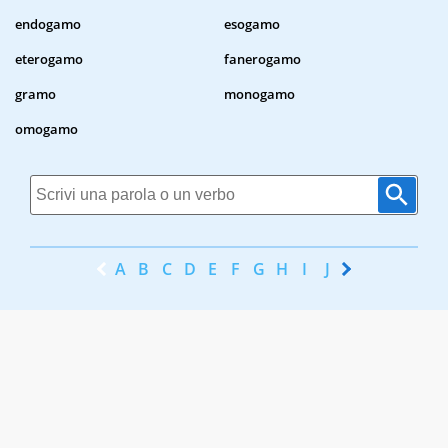
endogamo
esogamo
eterogamo
fanerogamo
gramo
monogamo
omogamo
A
B
C
D
E
F
G
H
I
J
K
L
M
N