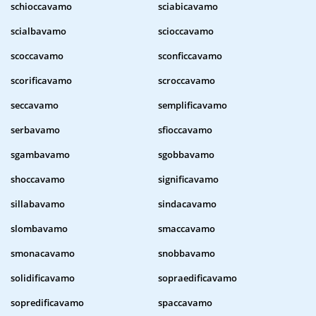
schioccavamo
sciabicavamo
scialbavamo
scioccavamo
scoccavamo
sconficcavamo
scorificavamo
scroccavamo
seccavamo
semplificavamo
serbavamo
sfioccavamo
sgambavamo
sgobbavamo
shoccavamo
significavamo
sillabavamo
sindacavamo
slombavamo
smaccavamo
smonacavamo
snobbavamo
solidificavamo
sopraedificavamo
sopredificavamo
spaccavamo