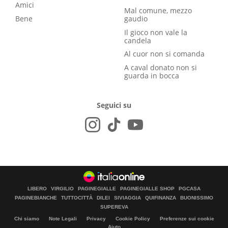
Amici
Mal comune, mezzo
Bene
gaudio
Il gioco non vale la
candela
Al cuor non si comanda
A caval donato non si
guarda in bocca
Seguici su
LIBERO
VIRGILIO
PAGINEGIALLE
PAGINEGIALLE SHOP
PGCASA
PAGINEBIANCHE
TUTTOCITTÀ
DILEI
SIVIAGGIA
QUIFINANZA
BUONISSIMO
SUPEREVA
Chi siamo
Note Legali
Privacy
Cookie Policy
Preferenze sui cookie
Aiuto