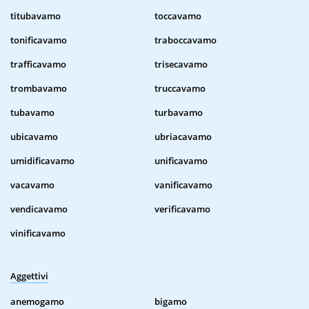
titubavamo
toccavamo
tonificavamo
traboccavamo
trafficavamo
trisecavamo
trombavamo
truccavamo
tubavamo
turbavamo
ubicavamo
ubriacavamo
umidificavamo
unificavamo
vacavamo
vanificavamo
vendicavamo
verificavamo
vinificavamo
Aggettivi
anemogamo
bigamo