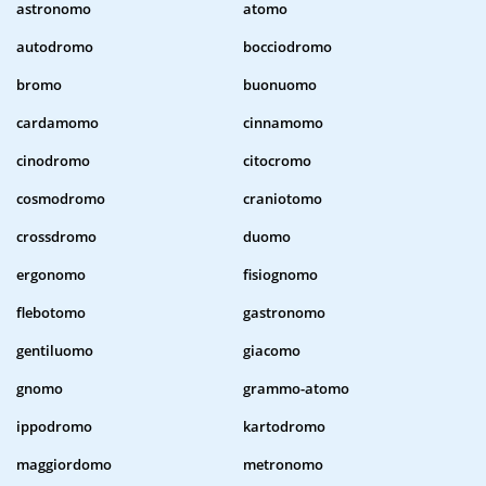
astronomo
atomo
autodromo
bocciodromo
bromo
buonuomo
cardamomo
cinnamomo
cinodromo
citocromo
cosmodromo
craniotomo
crossdromo
duomo
ergonomo
fisiognomo
flebotomo
gastronomo
gentiluomo
giacomo
gnomo
grammo-atomo
ippodromo
kartodromo
maggiordomo
metronomo