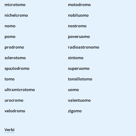
microtomo
motodromo
nichelcromo
nobiluomo
nomo
nostromo
pomo
poveruomo
prodromo
radioastronomo
sclerotomo
sintomo
spaziodromo
superuomo
tomo
tonsillotomo
ultramicrotomo
uomo
urocromo
valentuomo
velodromo
zigomo
Verbi