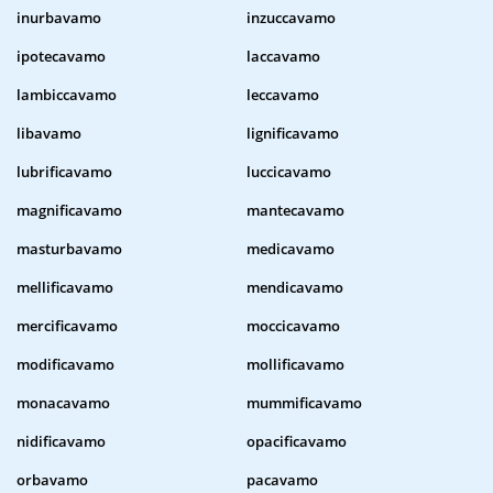
inurbavamo
inzuccavamo
ipotecavamo
laccavamo
lambiccavamo
leccavamo
libavamo
lignificavamo
lubrificavamo
luccicavamo
magnificavamo
mantecavamo
masturbavamo
medicavamo
mellificavamo
mendicavamo
mercificavamo
moccicavamo
modificavamo
mollificavamo
monacavamo
mummificavamo
nidificavamo
opacificavamo
orbavamo
pacavamo