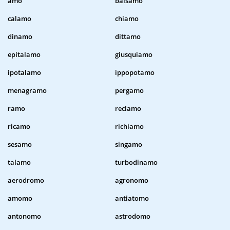
amo
balsamo
calamo
chiamo
dinamo
dittamo
epitalamo
giusquiamo
ipotalamo
ippopotamo
menagramo
pergamo
ramo
reclamo
ricamo
richiamo
sesamo
singamo
talamo
turbodinamo
aerodromo
agronomo
amomo
antiatomo
antonomo
astrodomo