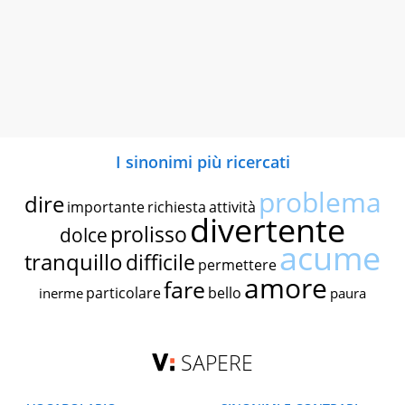
I sinonimi più ricercati
problema
dire
importante
richiesta
attività
divertente
prolisso
dolce
acume
tranquillo
difficile
permettere
amore
fare
particolare
bello
inerme
paura
SAPERE