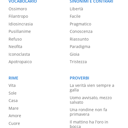
VOCABOLARIO
SINONIMI E CONTRARI
Ossimoro
Libertà
Filantropo
Facile
Idiosincrasia
Pragmatico
Pusillanime
Conoscenza
Refuso
Riassunto
Neofita
Paradigma
Iconoclasta
Gioia
Apotropaico
Tristezza
RIME
PROVERBI
Vita
La verità vien sempre a
galla
Sole
Uomo avvisato, mezzo
Casa
salvato
Mare
Una rondine non fa
primavera
Amore
Il mattino ha l'oro in
Cuore
bocca