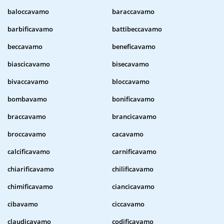
baloccavamo
baraccavamo
barbificavamo
battibeccavamo
beccavamo
beneficavamo
biascicavamo
bisecavamo
bivaccavamo
bloccavamo
bombavamo
bonificavamo
braccavamo
brancicavamo
broccavamo
cacavamo
calcificavamo
carnificavamo
chiarificavamo
chilificavamo
chimificavamo
ciancicavamo
cibavamo
ciccavamo
claudicavamo
codificavamo