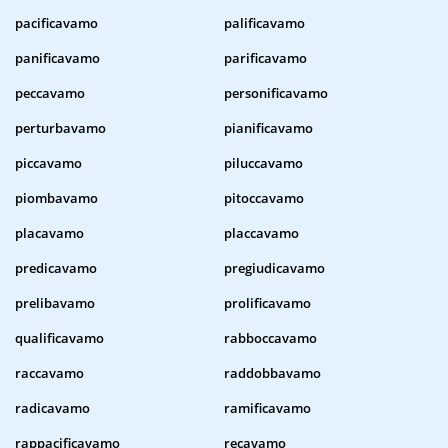
pacificavamo
palificavamo
panificavamo
parificavamo
peccavamo
personificavamo
perturbavamo
pianificavamo
piccavamo
piluccavamo
piombavamo
pitoccavamo
placavamo
placcavamo
predicavamo
pregiudicavamo
prelibavamo
prolificavamo
qualificavamo
rabboccavamo
raccavamo
raddobbavamo
radicavamo
ramificavamo
rappacificavamo
recavamo