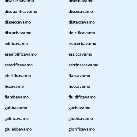
disacerbavamo
diserbavamo
disqualificavamo
dissecavamo
disseccavamo
distaccavamo
disturbavamo
dolcificavamo
edificavamo
esacerbavamo
esemplificavamo
essiccavamo
esterificavamo
estrinsecavamo
eterificavamo
fiaccavamo
ficcavamo
fioccavamo
flambavamo
fluidificavamo
gabbavamo
garbavamo
gelificavamo
giudicavamo
giulebbavamo
glorificavamo