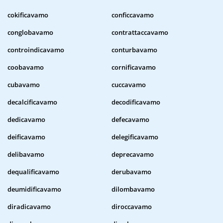
cokificavamo
conficcavamo
conglobavamo
contrattaccavamo
controindicavamo
conturbavamo
coobavamo
cornificavamo
cubavamo
cuccavamo
decalcificavamo
decodificavamo
dedicavamo
defecavamo
deificavamo
delegificavamo
delibavamo
deprecavamo
dequalificavamo
derubavamo
deumidificavamo
dilombavamo
diradicavamo
diroccavamo