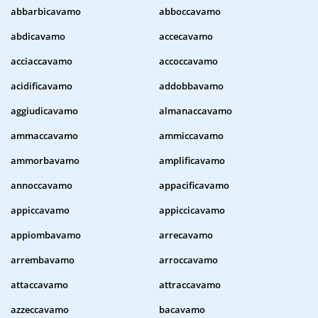
abbarbicavamo
abboccavamo
abdicavamo
accecavamo
acciaccavamo
accoccavamo
acidificavamo
addobbavamo
aggiudicavamo
almanaccavamo
ammaccavamo
ammiccavamo
ammorbavamo
amplificavamo
annoccavamo
appacificavamo
appiccavamo
appiccicavamo
appiombavamo
arrecavamo
arrembavamo
arroccavamo
attaccavamo
attraccavamo
azzeccavamo
bacavamo