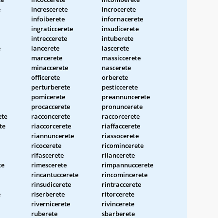
e
increscerete
incrocerete
infoiberete
infornacerete
ingraticcerete
insudicerete
intreccerete
intuberete
e
lancerete
lascerete
marcerete
massiccerete
minaccerete
nascerete
officerete
orberete
perturberete
pesticcerete
pomicerete
preannuncerete
procaccerete
pronuncerete
ete
racconcerete
raccorcerete
te
riaccorcerete
riaffaccerete
riannuncerete
riassocerete
ricocerete
ricomincerete
rifascerete
rilancerete
te
rimescerete
rimpannuccerete
rincantuccerete
rincomincerete
rinsudicerete
rintraccerete
e
riserberete
ritorcerete
rivernicerete
rivincerete
ruberete
sbarberete