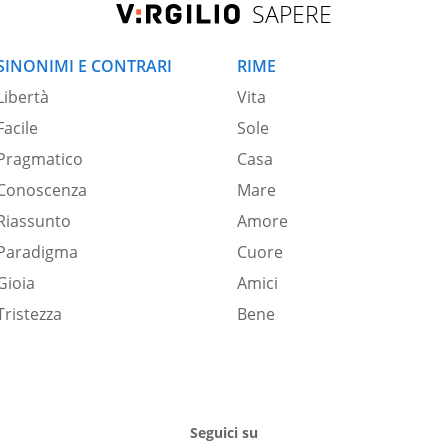
SAPERE
SINONIMI E CONTRARI
RIME
Libertà
Vita
Facile
Sole
Pragmatico
Casa
Conoscenza
Mare
Riassunto
Amore
Paradigma
Cuore
Gioia
Amici
Tristezza
Bene
Seguici su