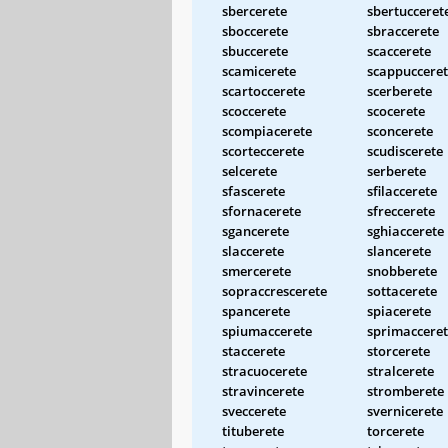
sbercerete
sbertucceret
sboccerete
sbraccerete
sbuccerete
scaccerete
scamicerete
scappuccere
scartoccerete
scerberete
scoccerete
scocerete
scompiacerete
sconcerete
scorteccerete
scudiscerete
selcerete
serberete
sfascerete
sfilaccerete
sfornacerete
sfreccerete
sgancerete
sghiaccerete
slaccerete
slancerete
smercerete
snobberete
sopraccrescerete
sottacerete
spancerete
spiacerete
spiumaccerete
sprimaccere
staccerete
storcerete
stracuocerete
stralcerete
stravincerete
stromberete
sveccerete
svernicerete
tituberete
torcerete