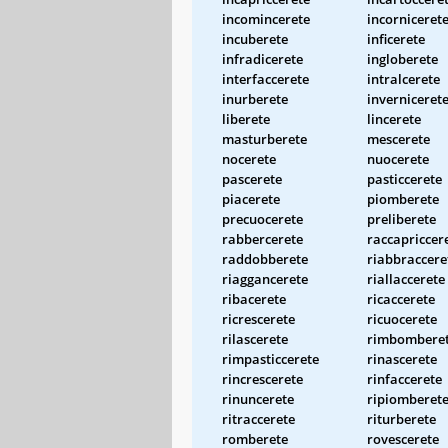
incomincerete
incorniceret
incuberete
inficerete
infradicerete
ingloberete
interfaccerete
intralcerete
inurberete
inverniceret
liberete
lincerete
masturberete
mescerete
nocerete
nuocerete
pascerete
pasticcerete
piacerete
piomberete
precuocerete
preliberete
rabbercerete
raccapriccer
raddobberete
riabbraccere
riaggancerete
riallaccerete
ribacerete
ricaccerete
ricrescerete
ricuocerete
rilascerete
rimbombere
rimpasticcerete
rinascerete
rincrescerete
rinfaccerete
rinuncerete
ripiomberet
ritraccerete
riturberete
romberete
rovescerete