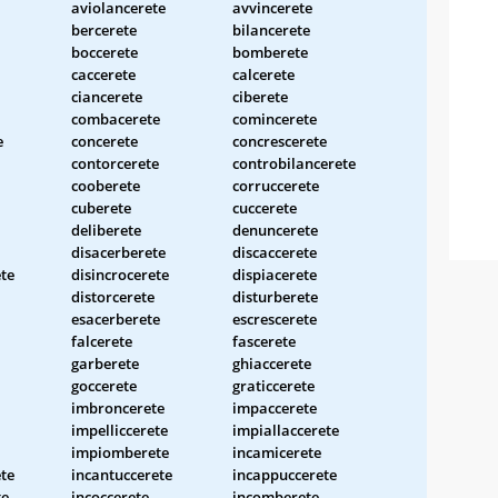
aviolancerete
avvincerete
bercerete
bilancerete
boccerete
bomberete
caccerete
calcerete
ciancerete
ciberete
combacerete
comincerete
e
concerete
concrescerete
contorcerete
controbilancerete
cooberete
corruccerete
cuberete
cuccerete
deliberete
denuncerete
disacerberete
discaccerete
te
disincrocerete
dispiacerete
distorcerete
disturberete
esacerberete
escrescerete
falcerete
fascerete
garberete
ghiaccerete
goccerete
graticcerete
imbroncerete
impaccerete
impelliccerete
impiallaccerete
impiomberete
incamicerete
te
incantuccerete
incappuccerete
te
incoccerete
incomberete