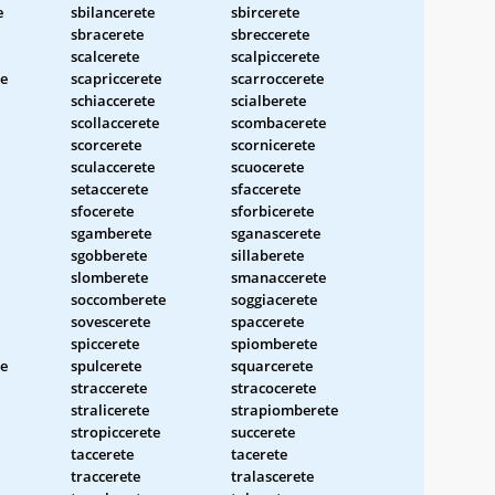
e
sbilancerete
sbircerete
sbracerete
sbreccerete
scalcerete
scalpiccerete
te
scapriccerete
scarroccerete
schiaccerete
scialberete
scollaccerete
scombacerete
scorcerete
scornicerete
sculaccerete
scuocerete
setaccerete
sfaccerete
sfocerete
sforbicerete
sgamberete
sganascerete
sgobberete
sillaberete
slomberete
smanaccerete
soccomberete
soggiacerete
sovescerete
spaccerete
spiccerete
spiomberete
te
spulcerete
squarcerete
straccerete
stracocerete
stralicerete
strapiomberete
stropiccerete
succerete
taccerete
tacerete
traccerete
tralascerete