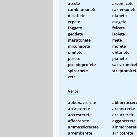
ascete
ascomicete
cambiamonete
cartemonete
decatlete
diabete
erpete
esegete
faggete
felcete
geodete
isoiete
maratonete
mete
mixomicete
mofete
omilete
ontanete
pesete
pianete
pseudoprofete
saccaromice
spirochete
streptomicet
zete
Verbi
abbonaccerete
abborraccer
accascerete
acconcerete
accrescerete
accuccerete
affaccerete
aggancerete
ammassiccerete
ammorberet
arremberete
arriccerete