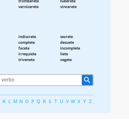
tromberete
tuberete
vernicerete
vincerete
indiscrete
secrete
complete
desuete
facete
incomplete
irrequiete
liete
trivenete
vegete
K
L
M
N
O
P
Q
R
S
T
U
V
W
X
Y
Z