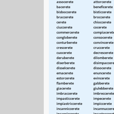
assocerete
attorcerete
bacerete
beneficerete
bisboccerete
bisticcerete
braccerete
broccerete
cerete
chioccerete
ciuccerete
cocerete
commercerete
compiaceret
congloberete
consocerete
conturberete
convincerete
crescerete
cruccerete
cuocerete
decrescerete
deruberete
dilomberete
diserberete
disimpaccere
disselcerete
dissocerete
emacerete
enuncerete
estorcerete
evincerete
flamberete
gabberete
giacerete
giulebberete
imbraccerete
imbreccerete
impasticcerete
impecerete
impiastriccerete
impiccerete
incanniccerete
incannuccere
incapriccerete
incartoccere