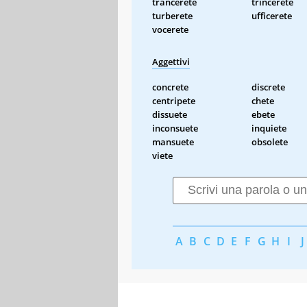
trancerete
trincerete
turberete
ufficerete
vocerete
Aggettivi
concrete
discrete
centripete
chete
dissuete
ebete
inconsuete
inquiete
mansuete
obsolete
viete
A
B
C
D
E
F
G
H
I
J