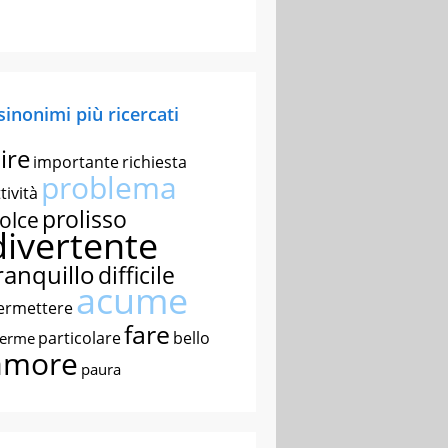
 sinonimi più ricercati
ire
importante
richiesta
problema
tività
prolisso
olce
divertente
ranquillo
difficile
acume
ermettere
fare
particolare
bello
nerme
amore
paura