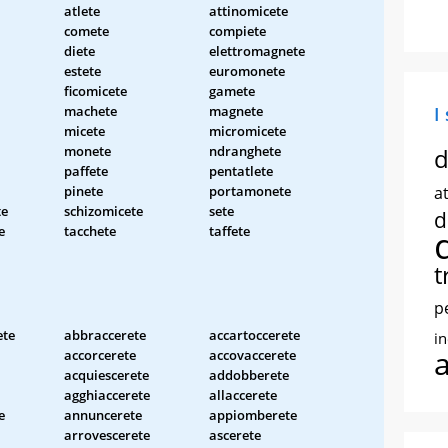
atlete
attinomicete
comete
compiete
diete
elettromagnete
estete
euromonete
ficomicete
gamete
machete
magnete
I
micete
micromicete
monete
ndranghete
d
paffete
pentatlete
pinete
portamonete
at
te
schizomicete
sete
d
e
tacchete
taffete
t
p
ete
abbraccerete
accartoccerete
i
accorcerete
accovaccerete
acquiescerete
addobberete
agghiaccerete
allaccerete
e
annuncerete
appiomberete
arrovescerete
ascerete