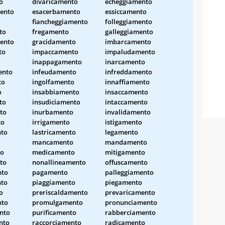
o
divaricamento
echeggiamento
ento
esacerbamento
essiccamento
fiancheggiamento
folleggiamento
to
fregamento
galleggiamento
ento
gracidamento
imbarcamento
to
impaccamento
impaludamento
inappagamento
inarcamento
ento
infeudamento
infreddamento
to
ingolfamento
innaffiamento
o
insabbiamento
insaccamento
to
insudiciamento
intaccamento
to
inurbamento
invalidamento
to
irrigamento
istigamento
nto
lastricamento
legamento
mancamento
mandamento
to
medicamento
mitigamento
to
nonallineamento
offuscamento
nto
pagamento
palleggiamento
nto
piaggiamento
piegamento
o
preriscaldamento
prevaricamento
nto
promulgamento
pronunciamento
nto
purificamento
rabberciamento
nto
raccorciamento
radicamento