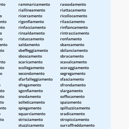
nto
rammaricamento
rassodamento
o
riallineamento
riattacamento
to
ricercamento
ricollocamento
ento
rigonfiamento
rilasciamento
nto
rinfacciamento
rinfiancamento
o
rinsaldamento
rintracciamento
to
ristuccamento
ronfamento
ento
saldamento
sbancamento
nto
sbeffeggiamento
sbilanciamento
o
sboscamento
sbracamento
nto
scaricamento
scavalcamento
nto
scollegamento
scoraggiamento
to
secondamento
segregamento
o
sfarfalleggiamento
sfasciamento
o
sfregamento
sfrondamento
nto
sgonfiamento
slargamento
nto
snodamento
soffocamento
to
solleticamento
spaiamento
ento
spiegamento
spilluzzicamento
o
squarciamento
sradicamento
nto
strisciamento
stropicciamento
stuzzicamento
surraffreddamento