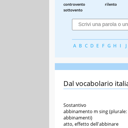
controvento
rilento
sottovento
A
B
C
D
E
F
G
H
I
J
Dal vocabolario itali
Sostantivo
abbinamento m sing (plurale:
abbinamenti)
atto, effetto dell'abbinare