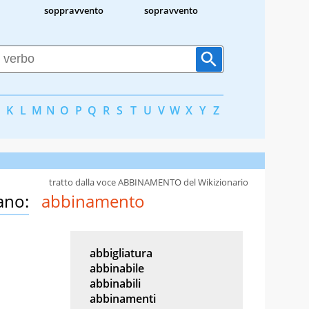
soppravvento
sopravvento
K
L
M
N
O
P
Q
R
S
T
U
V
W
X
Y
Z
tratto dalla voce ABBINAMENTO del Wikizionario
ano:
abbinamento
abbigliatura
abbinabile
abbinabili
abbinamenti