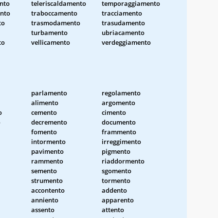
nto
teleriscaldamento
temporaggiamento
nto
traboccamento
tracciamento
to
trasmodamento
trasudamento
turbamento
ubriacamento
to
vellicamento
verdeggiamento
parlamento
regolamento
alimento
argomento
o
cemento
cimento
o
decremento
documento
fomento
frammento
intormento
irreggimento
pavimento
pigmento
rammento
riaddormento
semento
sgomento
strumento
tormento
accontento
addento
anniento
apparento
assento
attento