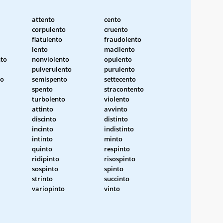
attento
cento
corpulento
cruento
flatulento
fraudolento
lento
macilento
nto
nonviolento
opulento
pulverulento
purulento
to
semispento
settecento
spento
stracontento
turbolento
violento
attinto
avvinto
discinto
distinto
incinto
indistinto
intinto
minto
quinto
respinto
ridipinto
risospinto
sospinto
spinto
strinto
succinto
variopinto
vinto