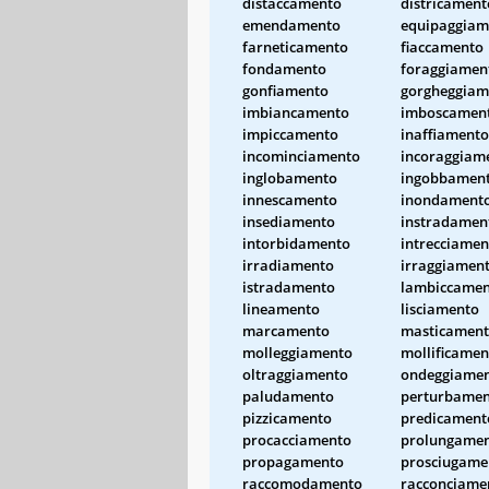
distaccamento
districament
emendamento
equipaggiam
farneticamento
fiaccamento
fondamento
foraggiamen
gonfiamento
gorgheggiam
imbiancamento
imboscamen
impiccamento
inaffiamento
incominciamento
incoraggiam
inglobamento
ingobbamen
innescamento
inondament
insediamento
instradamen
intorbidamento
intrecciamen
irradiamento
irraggiamen
istradamento
lambiccame
lineamento
lisciamento
marcamento
masticamen
molleggiamento
mollificamen
oltraggiamento
ondeggiame
paludamento
perturbame
pizzicamento
predicament
procacciamento
prolungame
propagamento
prosciugame
raccomodamento
racconciame