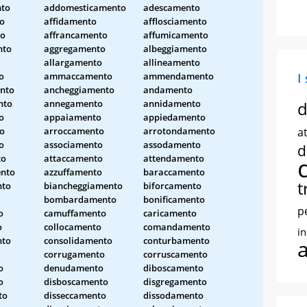
to
addomesticamento
adescamento
to
affidamento
afflosciamento
to
affrancamento
affumicamento
nto
aggregamento
albeggiamento
allargamento
allineamento
o
ammaccamento
ammendamento
I
nto
ancheggiamento
andamento
nto
annegamento
annidamento
d
o
appaiamento
appiedamento
to
arroccamento
arrotondamento
at
o
associamento
assodamento
d
to
attaccamento
attendamento
nto
azzuffamento
baraccamento
t
nto
biancheggiamento
biforcamento
bombardamento
bonificamento
p
o
camuffamento
caricamento
o
collocamento
comandamento
i
nto
consolidamento
conturbamento
corrugamento
corruscamento
o
denudamento
diboscamento
o
disboscamento
disgregamento
to
disseccamento
dissodamento