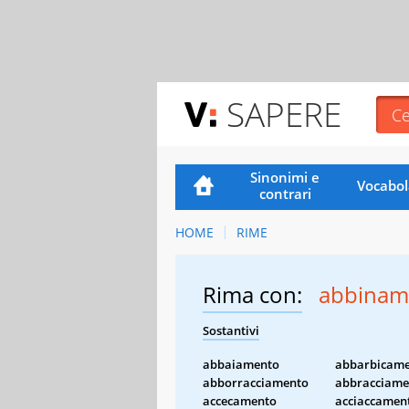
SAPERE
Sinonimi e
Vocabol
contrari
HOME
RIME
Rima con:
abbinam
Sostantivi
abbaiamento
abbarbicam
abborracciamento
abbracciame
accecamento
acciaccamen