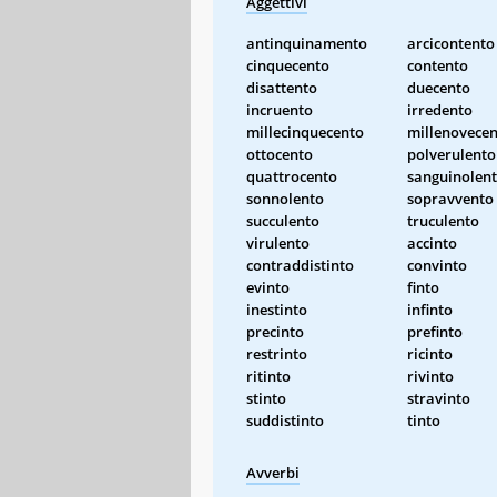
Aggettivi
antinquinamento
arcicontento
cinquecento
contento
disattento
duecento
incruento
irredento
millecinquecento
millenovece
ottocento
polverulento
quattrocento
sanguinolen
sonnolento
sopravvento
succulento
truculento
virulento
accinto
contraddistinto
convinto
evinto
finto
inestinto
infinto
precinto
prefinto
restrinto
ricinto
ritinto
rivinto
stinto
stravinto
suddistinto
tinto
Avverbi