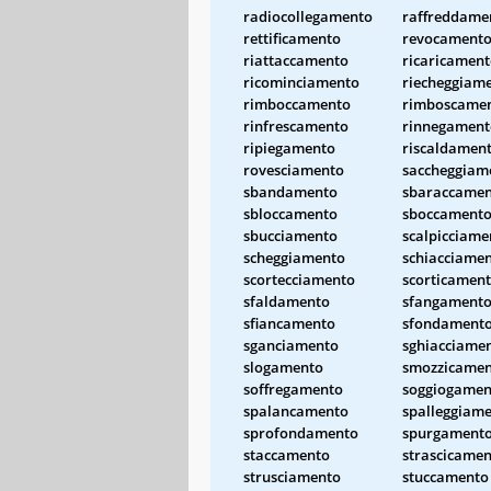
radiocollegamento
raffreddame
rettificamento
revocament
riattaccamento
ricaricamen
ricominciamento
riecheggiam
rimboccamento
rimboscame
rinfrescamento
rinnegament
ripiegamento
riscaldamen
rovesciamento
saccheggiam
sbandamento
sbaraccame
sbloccamento
sboccament
sbucciamento
scalpicciame
scheggiamento
schiacciame
scortecciamento
scorticamen
sfaldamento
sfangament
sfiancamento
sfondament
sganciamento
sghiacciame
slogamento
smozzicame
soffregamento
soggiogamen
spalancamento
spalleggiam
sprofondamento
spurgament
staccamento
strascicame
strusciamento
stuccamento