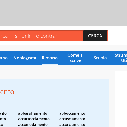
Come si
Strum
ario
Neologismi
Rimario
Scuola
scrive
Uti
ento
ento
abbaruffamento
abboccamento
nto
accartocciamento
accasciamento
to
accomodamento
accorciamento