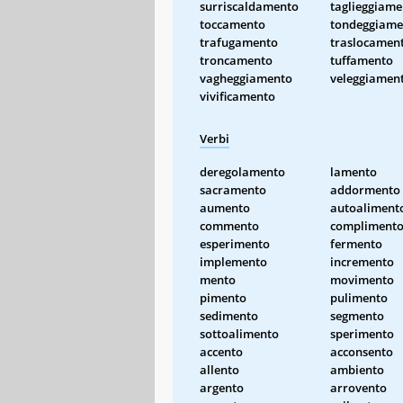
surriscaldamento
taglieggiame
toccamento
tondeggiame
trafugamento
traslocamen
troncamento
tuffamento
vagheggiamento
veleggiamen
vivificamento
Verbi
deregolamento
lamento
sacramento
addormento
aumento
autoaliment
commento
compliment
esperimento
fermento
implemento
incremento
mento
movimento
pimento
pulimento
sedimento
segmento
sottoalimento
sperimento
accento
acconsento
allento
ambiento
argento
arrovento