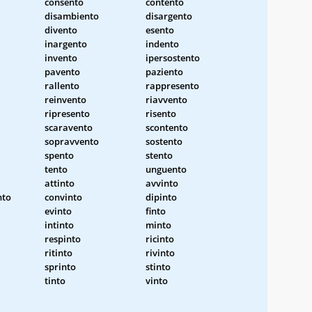
consento
contento
disambiento
disargento
divento
esento
inargento
indento
invento
ipersostento
pavento
paziento
rallento
rappresento
reinvento
riavvento
ripresento
risento
scaravento
scontento
sopravvento
sostento
spento
stento
tento
unguento
attinto
avvinto
nto
convinto
dipinto
evinto
finto
intinto
minto
respinto
ricinto
ritinto
rivinto
sprinto
stinto
tinto
vinto