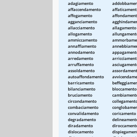
adagiamento
addobbamen
affaccendamento
affaticamen
affogamento
affondamen
agganciamento
agghindame
allacciamento
allagamento
allogamento
allungament
ammiccamento
ammorbame
annaffiamento
annebbiame
annodamento
appagament
arredamento
arricciamen
arruffamento
asciugament
assoldamento
assordamen
autoaffondamento
avvicendame
barricamento
beffeggiame
bilanciamento
bloccamento
bruciamento
cambiament
circondamento
collegament
combaciamento
conglobame
convalidamento
coricamento
degradamento
delineament
diradamento
diroccament
dislocamento
dispiegamen