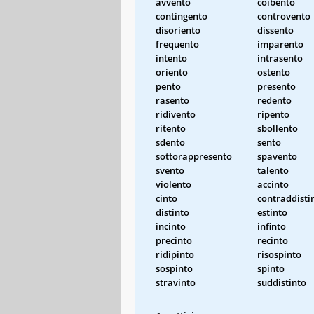
avvento
coibento
contingento
controvento
disoriento
dissento
frequento
imparento
intento
intrasento
oriento
ostento
pento
presento
rasento
redento
ridivento
ripento
ritento
sbollento
sdento
sento
sottorappresento
spavento
svento
talento
violento
accinto
cinto
contraddisti
distinto
estinto
incinto
infinto
precinto
recinto
ridipinto
risospinto
sospinto
spinto
stravinto
suddistinto