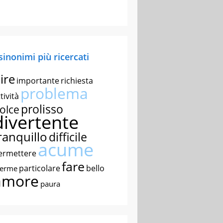
 sinonimi più ricercati
ire
importante
richiesta
problema
tività
prolisso
olce
divertente
ranquillo
difficile
acume
ermettere
fare
particolare
bello
nerme
amore
paura