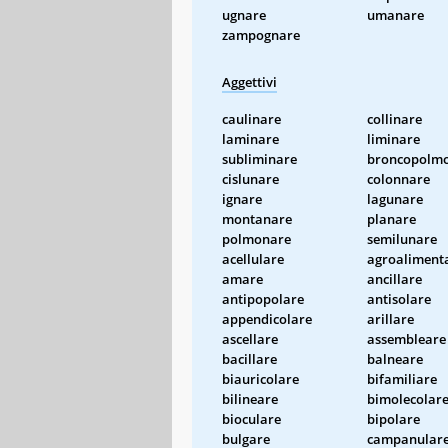
ugnare
umanare
zampognare
Aggettivi
caulinare
collinare
laminare
liminare
subliminare
broncopolm
cislunare
colonnare
ignare
lagunare
montanare
planare
polmonare
semilunare
acellulare
agroaliment
amare
ancillare
antipopolare
antisolare
appendicolare
arillare
ascellare
assembleare
bacillare
balneare
biauricolare
bifamiliare
bilineare
bimolecolar
bioculare
bipolare
bulgare
campanular