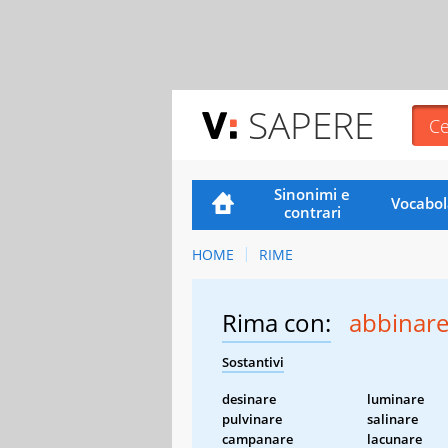
SAPERE
Sinonimi e
Vocabol
contrari
HOME
RIME
Rima con:
abbinar
Sostantivi
desinare
luminare
pulvinare
salinare
campanare
lacunare