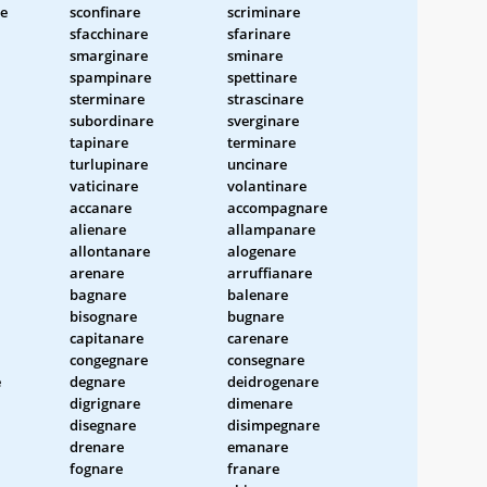
e
sconfinare
scriminare
sfacchinare
sfarinare
smarginare
sminare
spampinare
spettinare
sterminare
strascinare
subordinare
sverginare
tapinare
terminare
turlupinare
uncinare
vaticinare
volantinare
accanare
accompagnare
alienare
allampanare
allontanare
alogenare
arenare
arruffianare
bagnare
balenare
bisognare
bugnare
capitanare
carenare
congegnare
consegnare
e
degnare
deidrogenare
digrignare
dimenare
disegnare
disimpegnare
drenare
emanare
fognare
franare