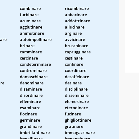
combinare
ricombinare
turbinare
abbacinare
acuminare
addottrinare
agglutinare
allucinare
ammutinare
arginare
nare
autoimpollinare
avvicinare
brinare
bruschinare
camminare
caprugginare
cercinare
cestinare
condeterminare
confinare
controminare
coordinare
damaschinare
decaffeinare
re
denominare
desinare
disaminare
disciplinare
disordinare
disseminare
effeminare
elemosinare
esaminare
eterodinare
fiocinare
fucinare
germinare
ghigliottinare
grandinare
gratinare
imbrillantinare
immagazzinare
impallinare
impappinare