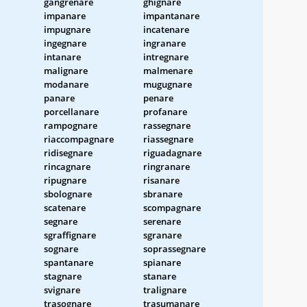
gangrenare
ghignare
impanare
impantanare
impugnare
incatenare
ingegnare
ingranare
intanare
intregnare
malignare
malmenare
modanare
mugugnare
panare
penare
porcellanare
profanare
rampognare
rassegnare
riaccompagnare
riassegnare
ridisegnare
riguadagnare
rincagnare
ringranare
ripugnare
risanare
sbolognare
sbranare
scatenare
scompagnare
segnare
serenare
sgraffignare
sgranare
sognare
soprassegnare
spantanare
spianare
stagnare
stanare
svignare
tralignare
trasognare
trasumanare