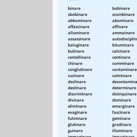
binare
bobinare
sbobinare
scombinare
abbominare
abominare
affascinare
affinare
alluminare
ammainare
assassinare
autodiscipli
baluginare
bituminare
bulinare
calcinare
centellinare
centinare
chinare
comminare
conglutinare
contaminare
cucinare
culminare
declinare
decontamina
destinare
determinare
discriminare
disinquinare
divinare
dominare
eliminare
emarginare
evaginare
fascinare
fulminare
geminare
glutinare
gradinare
guinare
illuminare
immaginare
impaginare