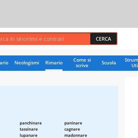
Come si
Strum
ario
Neologismi
Rimario
Scuola
scrive
Uti
e
panchinare
paninare
tassinare
cagnare
lupanare
madonnare