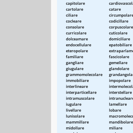
capitolare
cardiovascol
cartolare
catare
ciliare
circumpolar
cocleare
codicillare
consolare
corpuscolare
curricolare
cuticolare
dolceamare
domiciliare
endocellulare
epatobiliare
eteropolare
extraparlam
familiare
fascicolare
gangliare
gemellare
giugulare
glandolare
grammomolecolare
grandangola
immobiliare
impopolare
interlineare
intermolecol
interparticellare
interstellare
intramuscolare
intranuclear
iugulare
lamellare
livellare
lobare
lunisolare
macromoleco
mammillare
mandibolare
midollare
miliare