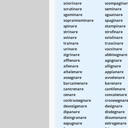
sciorinare
scompaginar
scrutinare
seminare
sgominare
sguainare
soprannominare
spaginare
spinare
stampinare
strinare
strofinare
svinare
sviolinare
trainare
trascinare
urinare
vaccinare
zigrinare
abbisognare
affienare
agognare
allenare
allignare
altalenare
appianare
assegnare
avvelenare
barcamenare
barenare
cancrenare
cantilenare
cenare
concatenare
contrassegnare
crocesegnar
deossigenare
designare
dipanare
disdegnare
disingranare
disumanare
espugnare
estrogenare