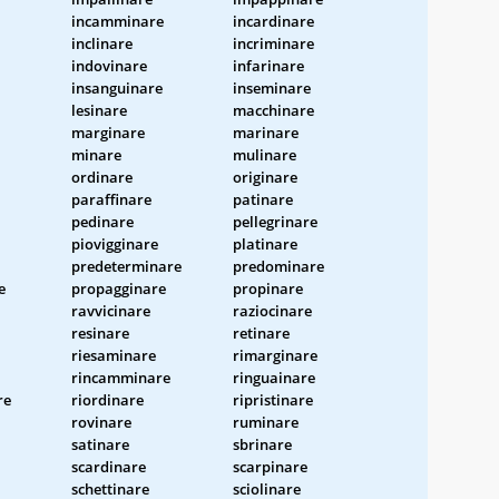
incamminare
incardinare
inclinare
incriminare
indovinare
infarinare
insanguinare
inseminare
lesinare
macchinare
marginare
marinare
minare
mulinare
ordinare
originare
paraffinare
patinare
pedinare
pellegrinare
piovigginare
platinare
predeterminare
predominare
e
propagginare
propinare
ravvicinare
raziocinare
resinare
retinare
riesaminare
rimarginare
rincamminare
ringuainare
re
riordinare
ripristinare
rovinare
ruminare
satinare
sbrinare
scardinare
scarpinare
schettinare
sciolinare