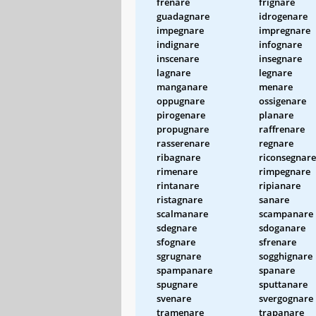
frenare
frignare
guadagnare
idrogenare
impegnare
impregnare
indignare
infognare
inscenare
insegnare
lagnare
legnare
manganare
menare
oppugnare
ossigenare
pirogenare
planare
propugnare
raffrenare
rasserenare
regnare
ribagnare
riconsegnare
rimenare
rimpegnare
rintanare
ripianare
ristagnare
sanare
scalmanare
scampanare
sdegnare
sdoganare
sfognare
sfrenare
sgrugnare
sogghignare
spampanare
spanare
spugnare
sputtanare
svenare
svergognare
tramenare
trapanare