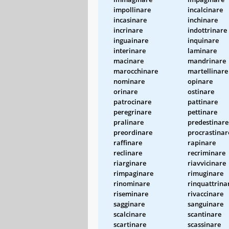
impollinare
incalcinare
incasinare
inchinare
incrinare
indottrinare
inguainare
inquinare
interinare
laminare
macinare
mandrinare
marocchinare
martellinare
nominare
opinare
orinare
ostinare
patrocinare
pattinare
peregrinare
pettinare
pralinare
predestinare
preordinare
procrastinar
raffinare
rapinare
reclinare
recriminare
riarginare
riavvicinare
rimpaginare
rimuginare
rinominare
rinquattrina
riseminare
rivaccinare
sagginare
sanguinare
scalcinare
scantinare
scartinare
scassinare