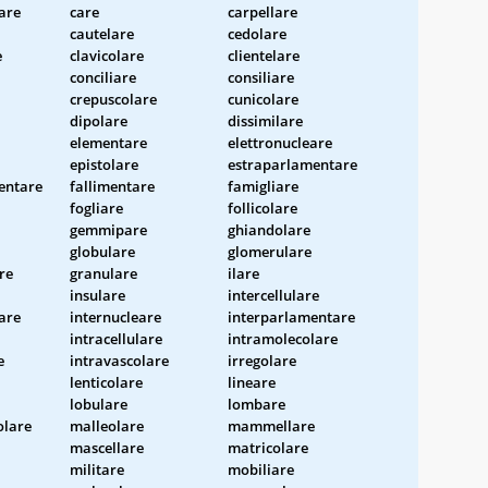
are
care
carpellare
cautelare
cedolare
e
clavicolare
clientelare
conciliare
consiliare
crepuscolare
cunicolare
dipolare
dissimilare
elementare
elettronucleare
epistolare
estraparlamentare
entare
fallimentare
famigliare
fogliare
follicolare
gemmipare
ghiandolare
globulare
glomerulare
re
granulare
ilare
insulare
intercellulare
are
internucleare
interparlamentare
intracellulare
intramolecolare
e
intravascolare
irregolare
lenticolare
lineare
lobulare
lombare
lare
malleolare
mammellare
mascellare
matricolare
militare
mobiliare