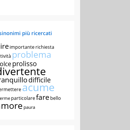
 sinonimi più ricercati
ire
importante
richiesta
problema
tività
prolisso
olce
divertente
ranquillo
difficile
acume
ermettere
fare
particolare
bello
nerme
amore
paura