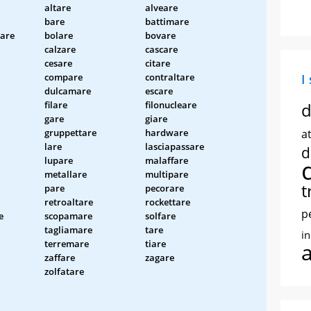
altare
alveare
bare
battimare
are
bolare
bovare
calzare
cascare
cesare
citare
compare
contraltare
I
dulcamare
escare
filare
filonucleare
d
gare
giare
gruppettare
hardware
at
lare
lasciapassare
d
lupare
malaffare
metallare
multipare
t
pare
pecorare
retroaltare
rockettare
p
e
scopamare
solfare
tagliamare
tare
i
terremare
tiare
zaffare
zagare
zolfatare