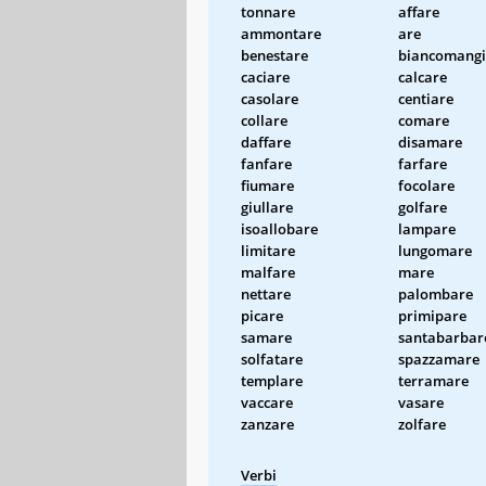
tonnare
affare
ammontare
are
benestare
biancomangi
caciare
calcare
casolare
centiare
collare
comare
daffare
disamare
fanfare
farfare
fiumare
focolare
giullare
golfare
isoallobare
lampare
limitare
lungomare
malfare
mare
nettare
palombare
picare
primipare
samare
santabarbar
solfatare
spazzamare
templare
terramare
vaccare
vasare
zanzare
zolfare
Verbi