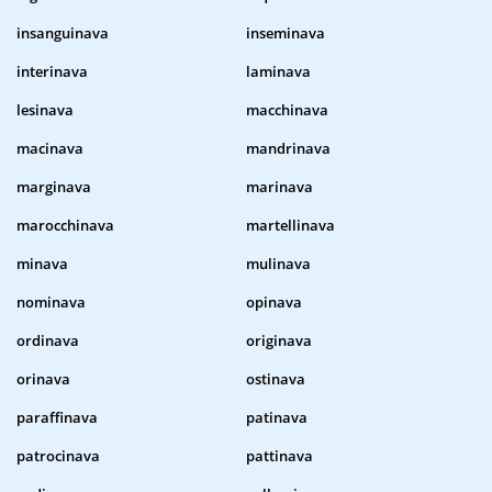
insanguinava
inseminava
interinava
laminava
lesinava
macchinava
macinava
mandrinava
marginava
marinava
marocchinava
martellinava
minava
mulinava
nominava
opinava
ordinava
originava
orinava
ostinava
paraffinava
patinava
patrocinava
pattinava