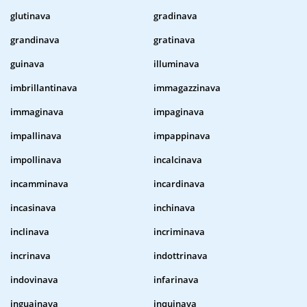
glutinava
gradinava
grandinava
gratinava
guinava
illuminava
imbrillantinava
immagazzinava
immaginava
impaginava
impallinava
impappinava
impollinava
incalcinava
incamminava
incardinava
incasinava
inchinava
inclinava
incriminava
incrinava
indottrinava
indovinava
infarinava
inguainava
inquinava