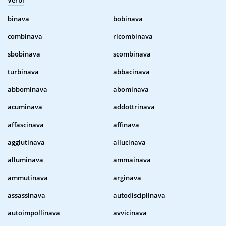
Verbi
binava
bobinava
combinava
ricombinava
sbobinava
scombinava
turbinava
abbacinava
abbominava
abominava
acuminava
addottrinava
affascinava
affinava
agglutinava
allucinava
alluminava
ammainava
ammutinava
arginava
assassinava
autodisciplinava
autoimpollinava
avvicinava