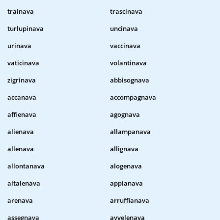
trainava
trascinava
turlupinava
uncinava
urinava
vaccinava
vaticinava
volantinava
zigrinava
abbisognava
accanava
accompagnava
affienava
agognava
alienava
allampanava
allenava
allignava
allontanava
alogenava
altalenava
appianava
arenava
arruffianava
assegnava
avvelenava