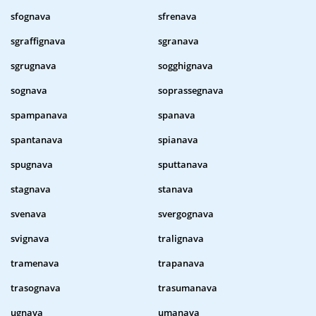
sfognava
sfrenava
sgraffignava
sgranava
sgrugnava
sogghignava
sognava
soprassegnava
spampanava
spanava
spantanava
spianava
spugnava
sputtanava
stagnava
stanava
svenava
svergognava
svignava
tralignava
tramenava
trapanava
trasognava
trasumanava
ugnava
umanava