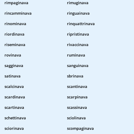
rimpaginava
rimuginava
rincamminava
ringuainava
rinominava
rinquattrinava
riordinava
ripristinava
riseminava
rivaccinava
rovinava
ruminava
sagginava
sanguinava
satinava
sbrinava
scalcinava
scantinava
scardinava
scarpinava
scartinava
scassinava
schettinava
sciolinava
sciorinava
scompaginava