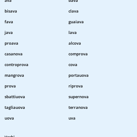
ava
bava
bisava
clava
fava
guaiava
java
lava
proava
alcova
casanova
comprova
controprova
cova
mangrova
portauova
prova
riprova
sbattiuova
supernova
tagliauova
terranova
uova
uva