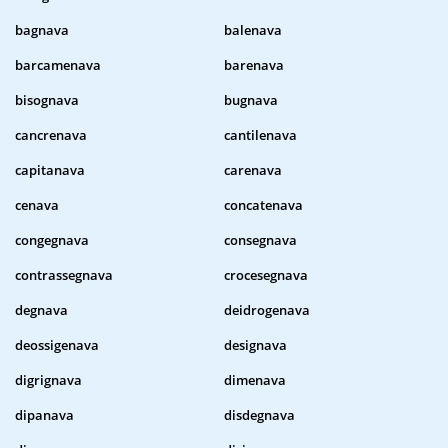
bagnava
balenava
barcamenava
barenava
bisognava
bugnava
cancrenava
cantilenava
capitanava
carenava
cenava
concatenava
congegnava
consegnava
contrassegnava
crocesegnava
degnava
deidrogenava
deossigenava
designava
digrignava
dimenava
dipanava
disdegnava