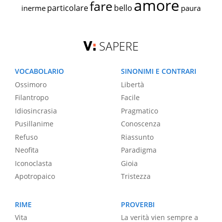
amore
fare
particolare
bello
inerme
paura
SAPERE
VOCABOLARIO
SINONIMI E CONTRARI
Ossimoro
Libertà
Filantropo
Facile
Idiosincrasia
Pragmatico
Pusillanime
Conoscenza
Refuso
Riassunto
Neofita
Paradigma
Iconoclasta
Gioia
Apotropaico
Tristezza
RIME
PROVERBI
Vita
La verità vien sempre a