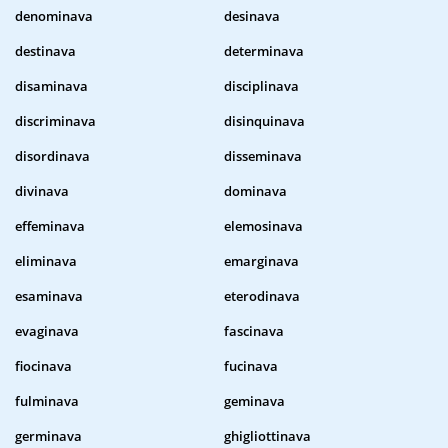
denominava
desinava
destinava
determinava
disaminava
disciplinava
discriminava
disinquinava
disordinava
disseminava
divinava
dominava
effeminava
elemosinava
eliminava
emarginava
esaminava
eterodinava
evaginava
fascinava
fiocinava
fucinava
fulminava
geminava
germinava
ghigliottinava