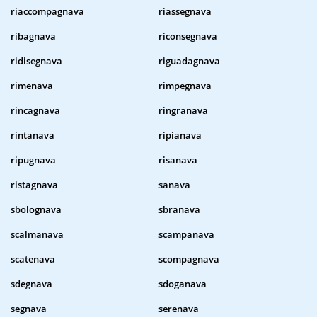
riaccompagnava
riassegnava
ribagnava
riconsegnava
ridisegnava
riguadagnava
rimenava
rimpegnava
rincagnava
ringranava
rintanava
ripianava
ripugnava
risanava
ristagnava
sanava
sbolognava
sbranava
scalmanava
scampanava
scatenava
scompagnava
sdegnava
sdoganava
segnava
serenava