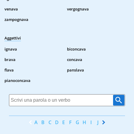
venava
vergognava
zampognava
Aggettivi
ignava
biconcava
brava
concava
flava
panslava
pianoconcava
A
B
C
D
E
F
G
H
I
J
K
L
M
N