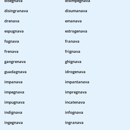
disegnava
disimpegnava
disingranava
disumanava
drenava
emanava
espugnava
estrogenava
fognava
franava
frenava
frignava
gangrenava
ghignava
guadagnava
idrogenava
impanava
impantanava
impegnava
impregnava
impugnava
incatenava
indignava
infognava
ingegnava
ingranava