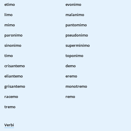
etimo
evonimo
limo
malanimo
mimo
pantomimo
paronimo
pseudonimo
sinonimo
superminimo
timo
toponimo
crisantemo
demo
eliantemo
eremo
grisantemo
monotremo
racemo
remo
tremo
Verbi