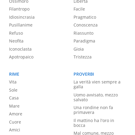
Ossimoro
Libertà
Filantropo
Facile
Idiosincrasia
Pragmatico
Pusillanime
Conoscenza
Refuso
Riassunto
Neofita
Paradigma
Iconoclasta
Gioia
Apotropaico
Tristezza
RIME
PROVERBI
Vita
La verità vien sempre a
galla
Sole
Uomo avvisato, mezzo
Casa
salvato
Mare
Una rondine non fa
primavera
Amore
Il mattino ha l'oro in
Cuore
bocca
Amici
Mal comune, mezzo