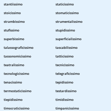
stantiissimo
staticissimo
stoicissimo
stomaticissimo
strambissimo
strumentalissimo
stufissimo
stupidissimo
superbissimo
superficialissimo
talassograficissimo
tascabilissimo
tassonomicissimo
tatticissimo
teatralissimo
tecnicissimo
tecnologicissimo
telegraficissimo
tenacissimo
tepidissimo
termostaticissimo
testardissimo
tiepidissimo
timidissimo
timocraticissimo
timpanicissimo