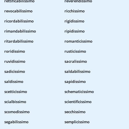
rettificabilissimo
reverendissimo
revocabilissimo
ricchissimo
ricordabilissimo
rigidissimo
rimandabilissimo
ripidissimo
ritardabilissimo
romanticissimo
roridissimo
rusticissimo
ruvidissimo
sacralissimo
sadicissimo
saldabilissimo
saldissimo
sapidissimo
scetticissimo
schematicissimo
scialbissimo
scientificissimo
scomodissimo
secchissimo
segabilissimo
semplicissimo