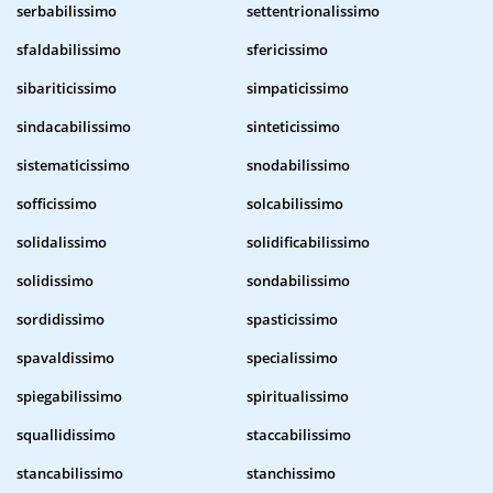
serbabilissimo
settentrionalissimo
sfaldabilissimo
sfericissimo
sibariticissimo
simpaticissimo
sindacabilissimo
sinteticissimo
sistematicissimo
snodabilissimo
sofficissimo
solcabilissimo
solidalissimo
solidificabilissimo
solidissimo
sondabilissimo
sordidissimo
spasticissimo
spavaldissimo
specialissimo
spiegabilissimo
spiritualissimo
squallidissimo
staccabilissimo
stancabilissimo
stanchissimo