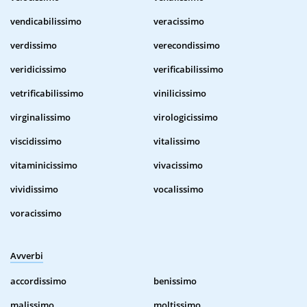
vendicabilissimo
veracissimo
verdissimo
verecondissimo
veridicissimo
verificabilissimo
vetrificabilissimo
vinilicissimo
virginalissimo
virologicissimo
viscidissimo
vitalissimo
vitaminicissimo
vivacissimo
vividissimo
vocalissimo
voracissimo
Avverbi
accordissimo
benissimo
malissimo
moltissimo