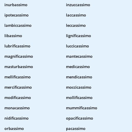
inurbassimo
inzuccassimo
ipotecassimo
laccassimo
lambiccassimo
leccassimo
libassimo
lignificassimo
lubrificassimo
luccicassimo
magnificassimo
mantecassimo
masturbassimo
medicassimo
mellificassimo
mendicassimo
mercificassimo
moccicassimo
modificassimo
mollificassimo
monacassimo
mummificassimo
nidificassimo
opacificassimo
orbassimo
pacassimo