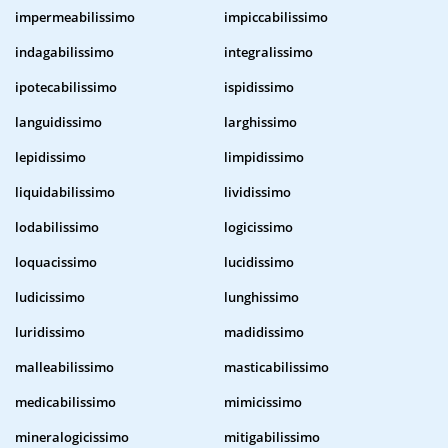
impermeabilissimo
impiccabilissimo
indagabilissimo
integralissimo
ipotecabilissimo
ispidissimo
languidissimo
larghissimo
lepidissimo
limpidissimo
liquidabilissimo
lividissimo
lodabilissimo
logicissimo
loquacissimo
lucidissimo
ludicissimo
lunghissimo
luridissimo
madidissimo
malleabilissimo
masticabilissimo
medicabilissimo
mimicissimo
mineralogicissimo
mitigabilissimo