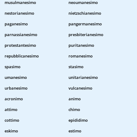
musulmanesimo
neoumanesimo
nestorianesimo
nietzschianesimo
paganesimo
pangermanesimo
parnassianesimo
presbiterianesimo
protestantesimo
puritanesimo
repubblicanesimo
romanesimo
spasimo
stasimo
umanesimo
unitarianesimo
urbanesimo
vulcanesimo
acronimo
animo
attimo
chimo
cottimo
epididimo
eskimo
estimo