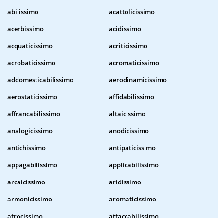
abilissimo
acattolicissimo
acerbissimo
acidissimo
acquaticissimo
acriticissimo
acrobaticissimo
acromaticissimo
addomesticabilissimo
aerodinamicissimo
aerostaticissimo
affidabilissimo
affrancabilissimo
altaicissimo
analogicissimo
anodicissimo
antichissimo
antipaticissimo
appagabilissimo
applicabilissimo
arcaicissimo
aridissimo
armonicissimo
aromaticissimo
atrocissimo
attaccabilissimo