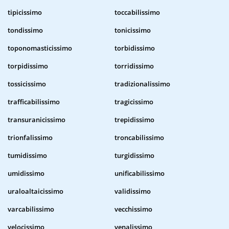
tipicissimo
toccabilissimo
tondissimo
tonicissimo
toponomasticissimo
torbidissimo
torpidissimo
torridissimo
tossicissimo
tradizionalissimo
trafficabilissimo
tragicissimo
transuranicissimo
trepidissimo
trionfalissimo
troncabilissimo
tumidissimo
turgidissimo
umidissimo
unificabilissimo
uraloaltaicissimo
validissimo
varcabilissimo
vecchissimo
velocissimo
venalissimo