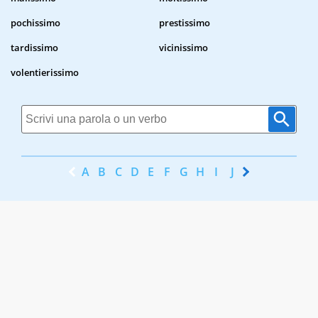
pochissimo
prestissimo
tardissimo
vicinissimo
volentierissimo
A
B
C
D
E
F
G
H
I
J
K
L
M
N