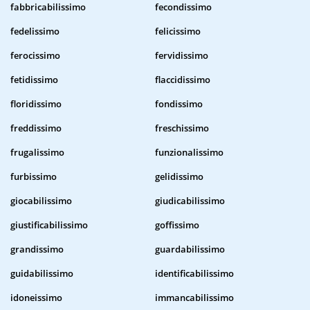
fabbricabilissimo
fecondissimo
fedelissimo
felicissimo
ferocissimo
fervidissimo
fetidissimo
flaccidissimo
floridissimo
fondissimo
freddissimo
freschissimo
frugalissimo
funzionalissimo
furbissimo
gelidissimo
giocabilissimo
giudicabilissimo
giustificabilissimo
goffissimo
grandissimo
guardabilissimo
guidabilissimo
identificabilissimo
idoneissimo
immancabilissimo