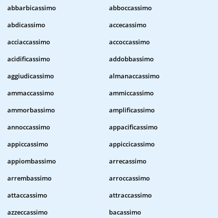
abbarbicassimo
abboccassimo
abdicassimo
accecassimo
acciaccassimo
accoccassimo
acidificassimo
addobbassimo
aggiudicassimo
almanaccassimo
ammaccassimo
ammiccassimo
ammorbassimo
amplificassimo
annoccassimo
appacificassimo
appiccassimo
appiccicassimo
appiombassimo
arrecassimo
arrembassimo
arroccassimo
attaccassimo
attraccassimo
azzeccassimo
bacassimo