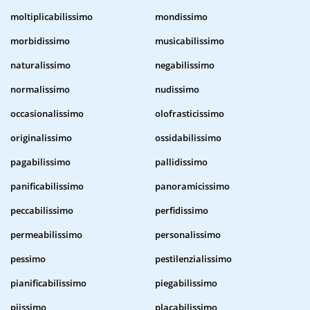
moltiplicabilissimo
mondissimo
morbidissimo
musicabilissimo
naturalissimo
negabilissimo
normalissimo
nudissimo
occasionalissimo
olofrasticissimo
originalissimo
ossidabilissimo
pagabilissimo
pallidissimo
panificabilissimo
panoramicissimo
peccabilissimo
perfidissimo
permeabilissimo
personalissimo
pessimo
pestilenzialissimo
pianificabilissimo
piegabilissimo
piissimo
placabilissimo