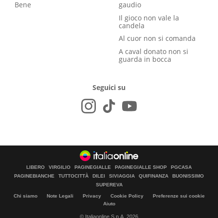
Bene
gaudio
Il gioco non vale la
candela
Al cuor non si comanda
A caval donato non si
guarda in bocca
Seguici su
LIBERO
VIRGILIO
PAGINEGIALLE
PAGINEGIALLE SHOP
PGCASA
PAGINEBIANCHE
TUTTOCITTÀ
DILEI
SIVIAGGIA
QUIFINANZA
BUONISSIMO
SUPEREVA
Chi siamo
Note Legali
Privacy
Cookie Policy
Preferenze sui cookie
Aiuto
© Italiaonline S.p.A. 2026