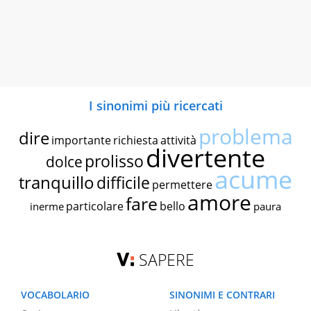
I sinonimi più ricercati
problema
dire
importante
richiesta
attività
divertente
prolisso
dolce
acume
tranquillo
difficile
permettere
amore
fare
particolare
bello
inerme
paura
SAPERE
VOCABOLARIO
SINONIMI E CONTRARI