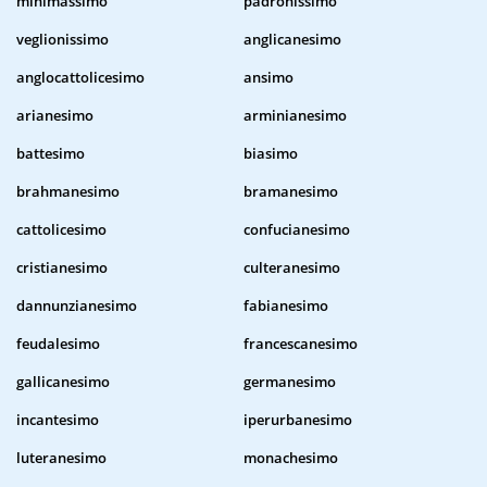
minimassimo
padronissimo
veglionissimo
anglicanesimo
anglocattolicesimo
ansimo
arianesimo
arminianesimo
battesimo
biasimo
brahmanesimo
bramanesimo
cattolicesimo
confucianesimo
cristianesimo
culteranesimo
dannunzianesimo
fabianesimo
feudalesimo
francescanesimo
gallicanesimo
germanesimo
incantesimo
iperurbanesimo
luteranesimo
monachesimo