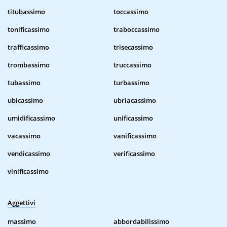
titubassimo
toccassimo
tonificassimo
traboccassimo
trafficassimo
trisecassimo
trombassimo
truccassimo
tubassimo
turbassimo
ubicassimo
ubriacassimo
umidificassimo
unificassimo
vacassimo
vanificassimo
vendicassimo
verificassimo
vinificassimo
Aggettivi
massimo
abbordabilissimo