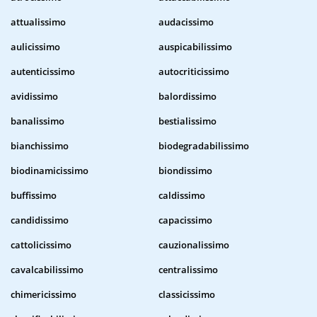
attualissimo
audacissimo
aulicissimo
auspicabilissimo
autenticissimo
autocriticissimo
avidissimo
balordissimo
banalissimo
bestialissimo
bianchissimo
biodegradabilissimo
biodinamicissimo
biondissimo
buffissimo
caldissimo
candidissimo
capacissimo
cattolicissimo
cauzionalissimo
cavalcabilissimo
centralissimo
chimericissimo
classicissimo