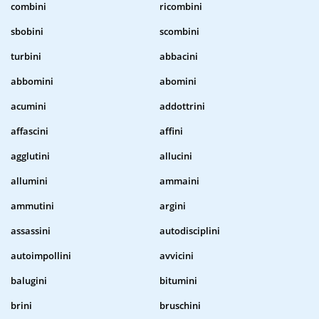
combini
ricombini
sbobini
scombini
turbini
abbacini
abbomini
abomini
acumini
addottrini
affascini
affini
agglutini
allucini
allumini
ammaini
ammutini
argini
assassini
autodisciplini
autoimpollini
avvicini
balugini
bitumini
brini
bruschini