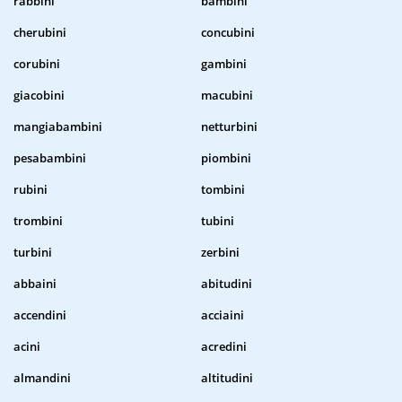
rabbini
bambini
cherubini
concubini
corubini
gambini
giacobini
macubini
mangiabambini
netturbini
pesabambini
piombini
rubini
tombini
trombini
tubini
turbini
zerbini
abbaini
abitudini
accendini
acciaini
acini
acredini
almandini
altitudini