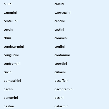
bulini
calcini
cammini
capruggini
centellini
centini
cercini
cestini
chini
commini
condetermini
confini
conglutini
contamini
contromini
coordini
cucini
culmini
damaschini
decaffeini
declini
decontamini
denomini
desini
destini
determini