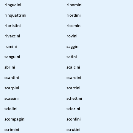
ringuaini
rinomini
rinquattrini
riordini
ripristini
risemini
rivaccini
rovini
rumini
saggini
sanguini
satini
sbrini
scalcini
scantini
scardini
scarpini
scartini
scassini
schettini
sciolini
sciorini
scompagini
sconfini
scrimini
scrutini