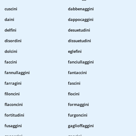
cuscini
dabbenaggini
daini
dappocaggini
delfini
desuetudini
disordini
dissuetudini
dolcini
eglefini
faccini
fanciullaggini
fannullaggini
fantaccini
farragini
fascini
filoncini
fiocini
flaconcini
formaggini
fortitudini
furgoncini
fusaggini
gaglioffaggini