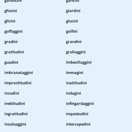
ganascini
gancini
ghiaini
giardini
glicini
glucini
goffaggini
golfini
gradini
grandini
gratitudini
grullaggini
guadini
imbecillaggini
imbranataggini
immagini
improntitudini
inattitudini
incudini
indagini
inettitudini
infingardaggini
ingratitudini
inquietudini
insulsaggini
intercapedini