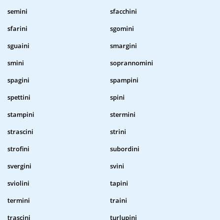
semini
sfacchini
sfarini
sgomini
sguaini
smargini
smini
soprannomini
spagini
spampini
spettini
spini
stampini
stermini
strascini
strini
strofini
subordini
svergini
svini
sviolini
tapini
termini
traini
trascini
turlupini