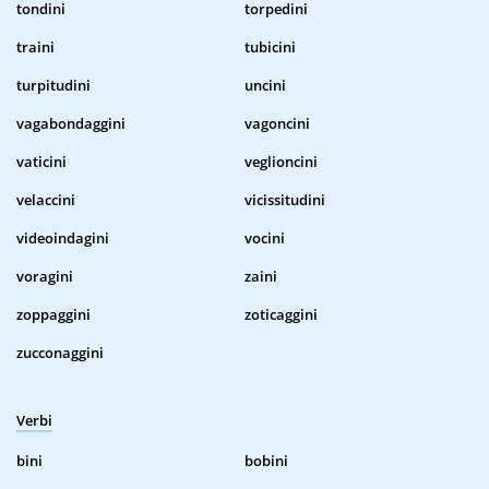
tondini
torpedini
traini
tubicini
turpitudini
uncini
vagabondaggini
vagoncini
vaticini
veglioncini
velaccini
vicissitudini
videoindagini
vocini
voragini
zaini
zoppaggini
zoticaggini
zucconaggini
Verbi
bini
bobini