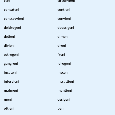
ceni
circonvieni
concateni
contieni
contravvieni
convieni
deidrogeni
deossigeni
detieni
dimeni
divieni
dreni
estrogeni
freni
gangreni
idrogeni
incateni
insceni
intervieni
intrattieni
malmeni
mantieni
meni
ossigeni
ottieni
peni