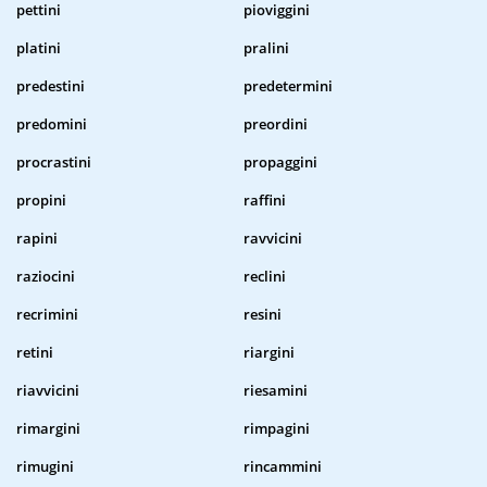
pettini
pioviggini
platini
pralini
predestini
predetermini
predomini
preordini
procrastini
propaggini
propini
raffini
rapini
ravvicini
raziocini
reclini
recrimini
resini
retini
riargini
riavvicini
riesamini
rimargini
rimpagini
rimugini
rincammini