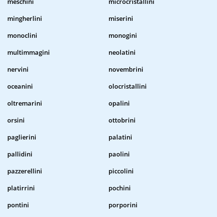
meschini
microcristallini
mingherlini
miserini
monoclini
monogini
multimmagini
neolatini
nervini
novembrini
oceanini
olocristallini
oltremarini
opalini
orsini
ottobrini
paglierini
palatini
pallidini
paolini
pazzerellini
piccolini
platirrini
pochini
pontini
porporini