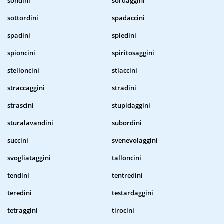
sondini
sordaggini
sottordini
spadaccini
spadini
spiedini
spioncini
spiritosaggini
stelloncini
stiaccini
straccaggini
stradini
strascini
stupidaggini
sturalavandini
subordini
succini
svenevolaggini
svogliataggini
talloncini
tendini
tentredini
teredini
testardaggini
tetraggini
tirocini