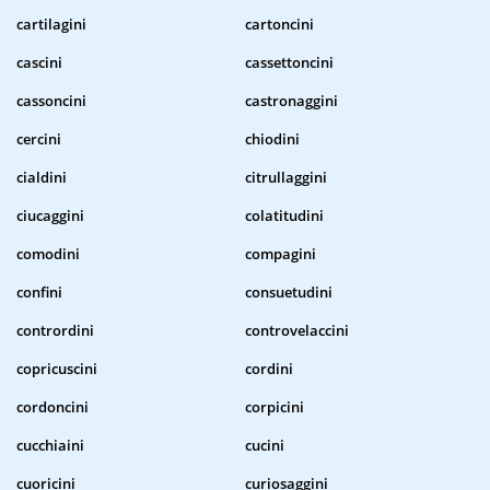
cartilagini
cartoncini
cascini
cassettoncini
cassoncini
castronaggini
cercini
chiodini
cialdini
citrullaggini
ciucaggini
colatitudini
comodini
compagini
confini
consuetudini
contrordini
controvelaccini
copricuscini
cordini
cordoncini
corpicini
cucchiaini
cucini
cuoricini
curiosaggini