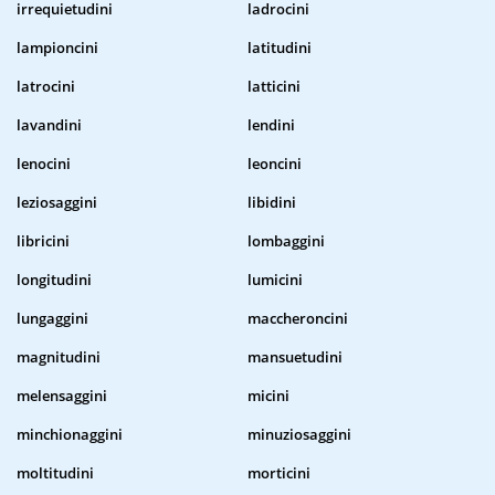
irrequietudini
ladrocini
lampioncini
latitudini
latrocini
latticini
lavandini
lendini
lenocini
leoncini
leziosaggini
libidini
libricini
lombaggini
longitudini
lumicini
lungaggini
maccheroncini
magnitudini
mansuetudini
melensaggini
micini
minchionaggini
minuziosaggini
moltitudini
morticini