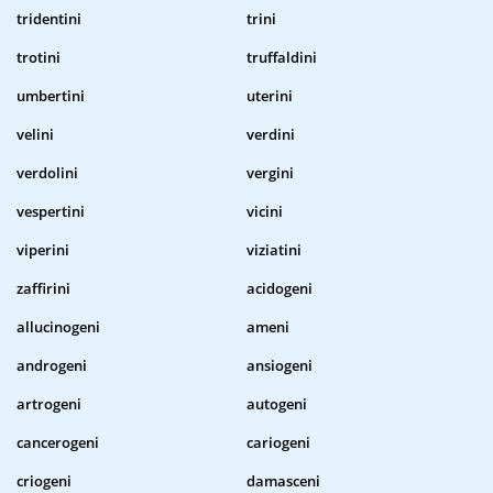
tridentini
trini
trotini
truffaldini
umbertini
uterini
velini
verdini
verdolini
vergini
vespertini
vicini
viperini
viziatini
zaffirini
acidogeni
allucinogeni
ameni
androgeni
ansiogeni
artrogeni
autogeni
cancerogeni
cariogeni
criogeni
damasceni