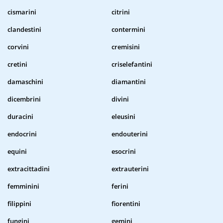
cismarini
citrini
clandestini
contermini
corvini
cremisini
cretini
criselefantini
damaschini
diamantini
dicembrini
divini
duracini
eleusini
endocrini
endouterini
equini
esocrini
extracittadini
extrauterini
femminini
ferini
filippini
fiorentini
fungini
gemini