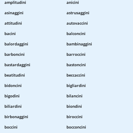
amplitudini
anicini
asinaggini
astrusaggini
attitudini
autovaccini
bacini
balconcini
balordaggini
bambinaggini
barboncini
barroccini
bastardaggini
bastoncini
beatitudini
beccaccini
bidoncini
bigliardini
bigodini
bilancini
biliardini
biondini
birbonaggini
biroccini
boccini
bocconcini