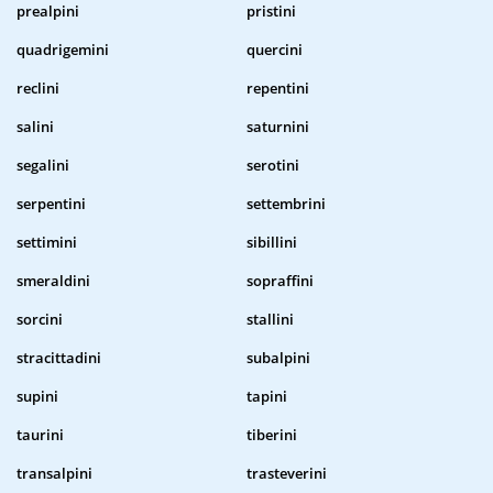
prealpini
pristini
quadrigemini
quercini
reclini
repentini
salini
saturnini
segalini
serotini
serpentini
settembrini
settimini
sibillini
smeraldini
sopraffini
sorcini
stallini
stracittadini
subalpini
supini
tapini
taurini
tiberini
transalpini
trasteverini