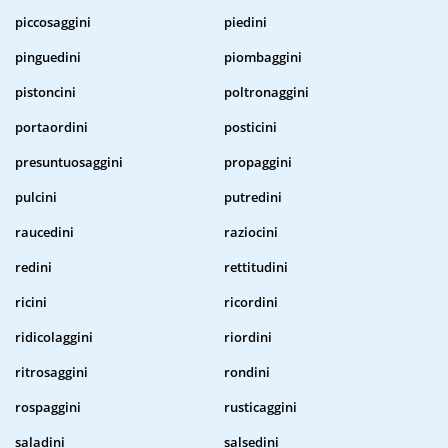
piccosaggini
piedini
pinguedini
piombaggini
pistoncini
poltronaggini
portaordini
posticini
presuntuosaggini
propaggini
pulcini
putredini
raucedini
raziocini
redini
rettitudini
ricini
ricordini
ridicolaggini
riordini
ritrosaggini
rondini
rospaggini
rusticaggini
saladini
salsedini