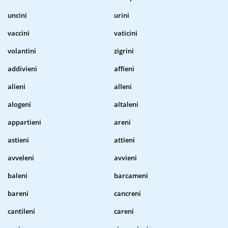
uncini
urini
vaccini
vaticini
volantini
zigrini
addivieni
affieni
alieni
alleni
alogeni
altaleni
appartieni
areni
astieni
attieni
avveleni
avvieni
baleni
barcameni
bareni
cancreni
cantileni
careni