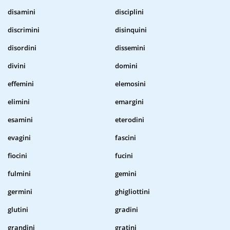
disamini
disciplini
discrimini
disinquini
disordini
dissemini
divini
domini
effemini
elemosini
elimini
emargini
esamini
eterodini
evagini
fascini
fiocini
fucini
fulmini
gemini
germini
ghigliottini
glutini
gradini
grandini
gratini