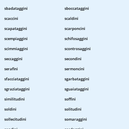
sbadataggini
sboccataggini
scaccini
scaldini
scapataggini
scarponcini
scempiaggini
schifosaggini
scimmiaggini
scontrosaggini
seccaggini
secondini
serafini
sermoncini
sfacciataggini
sgarbataggini
sgraziataggini
sguaiataggini
similitudini
soffini
soldini
solitudini
sollecitudini
somaraggini