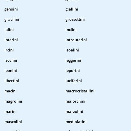
genuini
giallini
gracilini
grossettini
ialini
inclini
interini
intrauterini
ircini
isoalini
isoclini
leggerini
leonini
leporini
libertini
luciferini
macini
macrocristallini
magrolini
maiorchini
marini
marzolini
mascolini
mediolatini