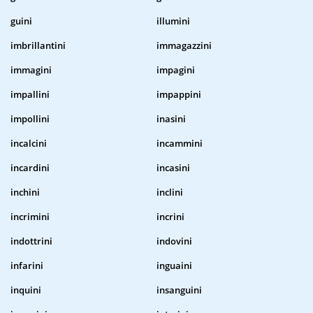
guini
illumini
imbrillantini
immagazzini
immagini
impagini
impallini
impappini
impollini
inasini
incalcini
incammini
incardini
incasini
inchini
inclini
incrimini
incrini
indottrini
indovini
infarini
inguaini
inquini
insanguini