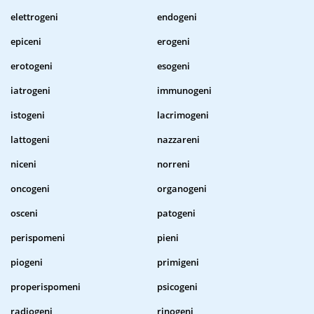
elettrogeni
endogeni
epiceni
erogeni
erotogeni
esogeni
iatrogeni
immunogeni
istogeni
lacrimogeni
lattogeni
nazzareni
niceni
norreni
oncogeni
organogeni
osceni
patogeni
perispomeni
pieni
piogeni
primigeni
properispomeni
psicogeni
radiogeni
rinogeni