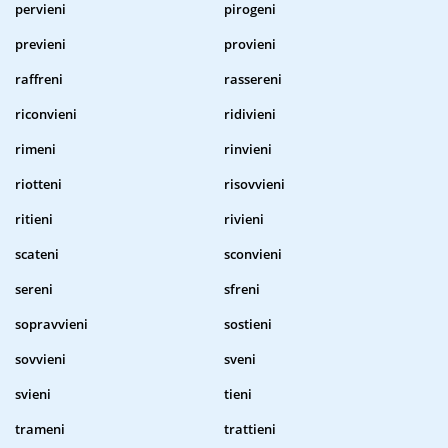
pervieni
pirogeni
previeni
provieni
raffreni
rassereni
riconvieni
ridivieni
rimeni
rinvieni
riotteni
risovvieni
ritieni
rivieni
scateni
sconvieni
sereni
sfreni
sopravvieni
sostieni
sovvieni
sveni
svieni
tieni
trameni
trattieni