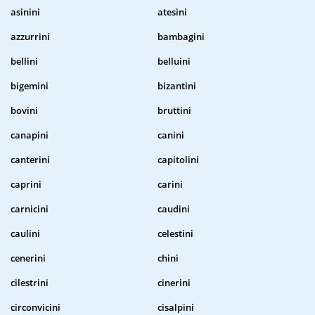
asinini
atesini
azzurrini
bambagini
bellini
belluini
bigemini
bizantini
bovini
bruttini
canapini
canini
canterini
capitolini
caprini
carini
carnicini
caudini
caulini
celestini
cenerini
chini
cilestrini
cinerini
circonvicini
cisalpini