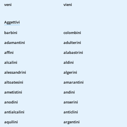
veni
vieni
Aggettivi
barbini
colombini
adamantini
adulterini
affini
alabastrini
alcalini
aldini
alessandrini
algerini
altoatesini
amarantini
ametistini
andini
anodini
anserini
antialcalini
anticlini
aquilini
argentini