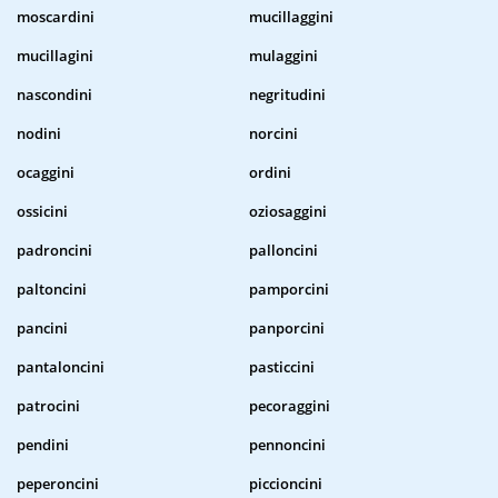
moscardini
mucillaggini
mucillagini
mulaggini
nascondini
negritudini
nodini
norcini
ocaggini
ordini
ossicini
oziosaggini
padroncini
palloncini
paltoncini
pamporcini
pancini
panporcini
pantaloncini
pasticcini
patrocini
pecoraggini
pendini
pennoncini
peperoncini
piccioncini