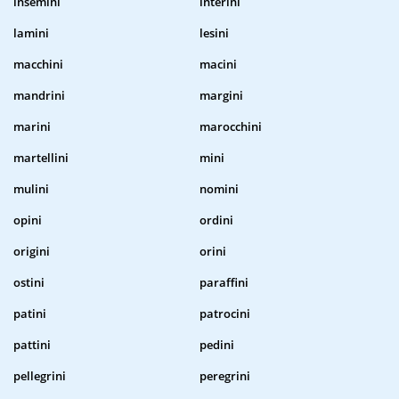
insemini
interini
lamini
lesini
macchini
macini
mandrini
margini
marini
marocchini
martellini
mini
mulini
nomini
opini
ordini
origini
orini
ostini
paraffini
patini
patrocini
pattini
pedini
pellegrini
peregrini