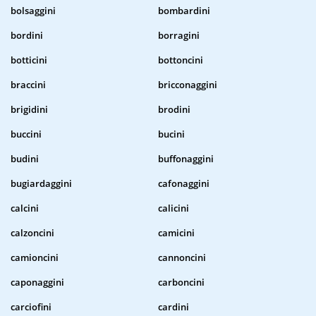
bolsaggini
bombardini
bordini
borragini
botticini
bottoncini
braccini
bricconaggini
brigidini
brodini
buccini
bucini
budini
buffonaggini
bugiardaggini
cafonaggini
calcini
calicini
calzoncini
camicini
camioncini
cannoncini
caponaggini
carboncini
carciofini
cardini