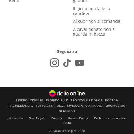
Bene
gaudio
Il gioco non vale la
candela
Al cuor non si comanda
A caval donato non si
guarda in bocca
Seguici su
LIBERO
VIRGILIO
PAGINEGIALLE
PAGINEGIALLE SHOP
PGCASA
PAGINEBIANCHE
TUTTOCITTÀ
DILEI
SIVIAGGIA
QUIFINANZA
BUONISSIMO
SUPEREVA
Chi siamo
Note Legali
Privacy
Cookie Policy
Preferenze sui cookie
Aiuto
© Italiaonline S.p.A. 2026