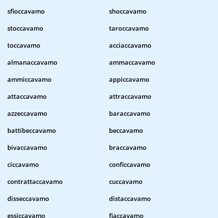
sfioccavamo
shoccavamo
stoccavamo
taroccavamo
toccavamo
acciaccavamo
almanaccavamo
ammaccavamo
ammiccavamo
appiccavamo
attaccavamo
attraccavamo
azzeccavamo
baraccavamo
battibeccavamo
beccavamo
bivaccavamo
braccavamo
ciccavamo
conficcavamo
contrattaccavamo
cuccavamo
disseccavamo
distaccavamo
essiccavamo
fiaccavamo