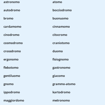
astronomo
atomo
autodromo
bocciodromo
bromo
buonuomo
cardamomo
cinnamomo
cinodromo
citocromo
cosmodromo
craniotomo
crossdromo
duomo
ergonomo
fisiognomo
flebotomo
gastronomo
gentiluomo
giacomo
gnomo
grammo-atomo
ippodromo
kartodromo
maggiordomo
metronomo