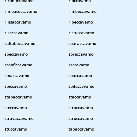
riconficcavamo
rificcavamo
rimbacuccavamo
rimbeccavamo
rinsaccavamo
ripeccavamo
riseccavamo
ristuccavamo
saltabeccavamo
sbaraccavamo
sbeccavamo
sbreccavamo
sconficcavamo
seccavamo
smaccavamo
spaccavamo
spiccavamo
spiluccavamo
stabaccavamo
staccavamo
steccavamo
straccavamo
stravaccavamo
struccavamo
stuccavamo
tabaccavamo