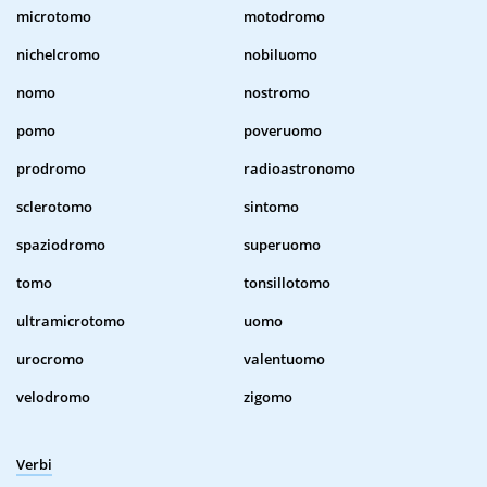
microtomo
motodromo
nichelcromo
nobiluomo
nomo
nostromo
pomo
poveruomo
prodromo
radioastronomo
sclerotomo
sintomo
spaziodromo
superuomo
tomo
tonsillotomo
ultramicrotomo
uomo
urocromo
valentuomo
velodromo
zigomo
Verbi