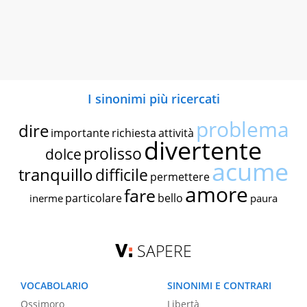
I sinonimi più ricercati
problema
dire
importante
richiesta
attività
divertente
prolisso
dolce
acume
tranquillo
difficile
permettere
amore
fare
particolare
bello
inerme
paura
SAPERE
VOCABOLARIO
SINONIMI E CONTRARI
Ossimoro
Libertà