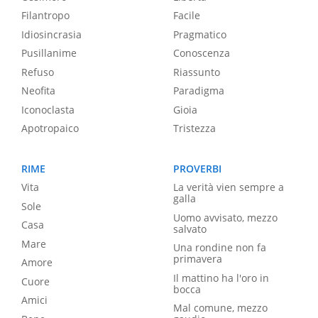
Filantropo
Facile
Idiosincrasia
Pragmatico
Pusillanime
Conoscenza
Refuso
Riassunto
Neofita
Paradigma
Iconoclasta
Gioia
Apotropaico
Tristezza
RIME
PROVERBI
Vita
La verità vien sempre a
galla
Sole
Uomo avvisato, mezzo
Casa
salvato
Mare
Una rondine non fa
primavera
Amore
Il mattino ha l'oro in
Cuore
bocca
Amici
Mal comune, mezzo