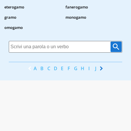
eterogamo
fanerogamo
gramo
monogamo
omogamo
A
B
C
D
E
F
G
H
I
J
K
L
M
N