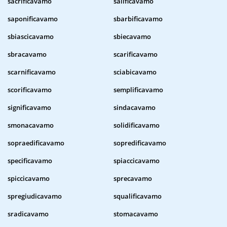
sacrificavamo
salificavamo
saponificavamo
sbarbificavamo
sbiascicavamo
sbiecavamo
sbracavamo
scarificavamo
scarnificavamo
sciabicavamo
scorificavamo
semplificavamo
significavamo
sindacavamo
smonacavamo
solidificavamo
sopraedificavamo
sopredificavamo
specificavamo
spiaccicavamo
spiccicavamo
sprecavamo
spregiudicavamo
squalificavamo
sradicavamo
stomacavamo