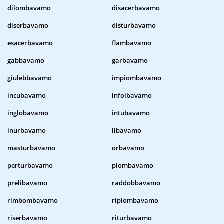
dilombavamo
disacerbavamo
diserbavamo
disturbavamo
esacerbavamo
flambavamo
gabbavamo
garbavamo
giulebbavamo
impiombavamo
incubavamo
infoibavamo
inglobavamo
intubavamo
inurbavamo
libavamo
masturbavamo
orbavamo
perturbavamo
piombavamo
prelibavamo
raddobbavamo
rimbombavamo
ripiombavamo
riserbavamo
riturbavamo