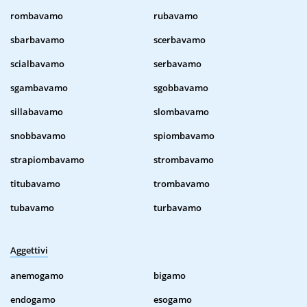
rombavamo
rubavamo
sbarbavamo
scerbavamo
scialbavamo
serbavamo
sgambavamo
sgobbavamo
sillabavamo
slombavamo
snobbavamo
spiombavamo
strapiombavamo
strombavamo
titubavamo
trombavamo
tubavamo
turbavamo
Aggettivi
anemogamo
bigamo
endogamo
esogamo