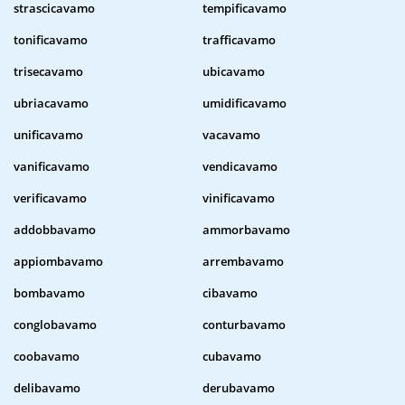
strascicavamo
tempificavamo
tonificavamo
trafficavamo
trisecavamo
ubicavamo
ubriacavamo
umidificavamo
unificavamo
vacavamo
vanificavamo
vendicavamo
verificavamo
vinificavamo
addobbavamo
ammorbavamo
appiombavamo
arrembavamo
bombavamo
cibavamo
conglobavamo
conturbavamo
coobavamo
cubavamo
delibavamo
derubavamo