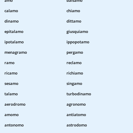
amo
balsamo
calamo
chiamo
dinamo
dittamo
epitalamo
giusquiamo
ipotalamo
ippopotamo
menagramo
pergamo
ramo
reclamo
ricamo
richiamo
sesamo
singamo
talamo
turbodinamo
aerodromo
agronomo
amomo
antiatomo
antonomo
astrodomo