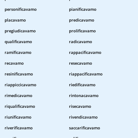
personificavamo
pianificavamo
placavamo
predicavamo
pregiudicavamo
prolificavamo
qualificavamo
radicavamo
ramificavamo
rappacificavamo
recavamo
resecavamo
resinificavamo
riappacificavamo
riappiccicavamo
riedificavamo
rimedicavamo
rintonacavamo
riqualificavamo
risecavamo
riunificavamo
rivendicavamo
riverificavamo
saccarificavamo