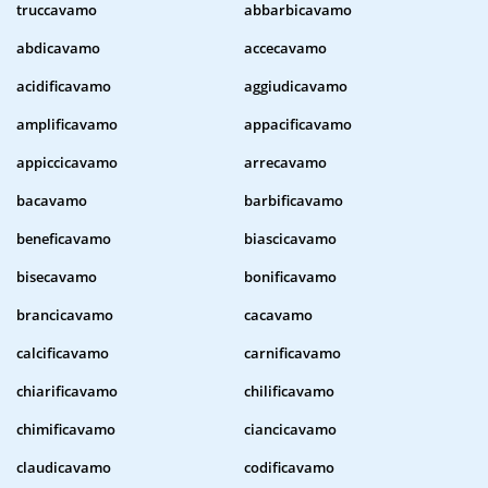
truccavamo
abbarbicavamo
abdicavamo
accecavamo
acidificavamo
aggiudicavamo
amplificavamo
appacificavamo
appiccicavamo
arrecavamo
bacavamo
barbificavamo
beneficavamo
biascicavamo
bisecavamo
bonificavamo
brancicavamo
cacavamo
calcificavamo
carnificavamo
chiarificavamo
chilificavamo
chimificavamo
ciancicavamo
claudicavamo
codificavamo