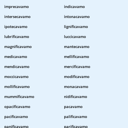
imprecavamo
indicavamo
intersecavamo
intonacavamo
ipotecavamo
lignificavamo
lubrificavamo
luccicavamo
magnificavamo
mantecavamo
medicavamo
mellificavamo
mendicavamo
mercificavamo
moccicavamo
modificavamo
mollificavamo
monacavamo
mummificavamo
nidificavamo
opacificavamo
pacavamo
pacificavamo
palificavamo
panificavamo
parificavamo