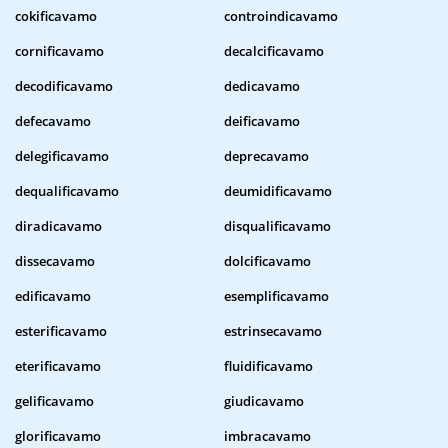
cokificavamo
controindicavamo
cornificavamo
decalcificavamo
decodificavamo
dedicavamo
defecavamo
deificavamo
delegificavamo
deprecavamo
dequalificavamo
deumidificavamo
diradicavamo
disqualificavamo
dissecavamo
dolcificavamo
edificavamo
esemplificavamo
esterificavamo
estrinsecavamo
eterificavamo
fluidificavamo
gelificavamo
giudicavamo
glorificavamo
imbracavamo