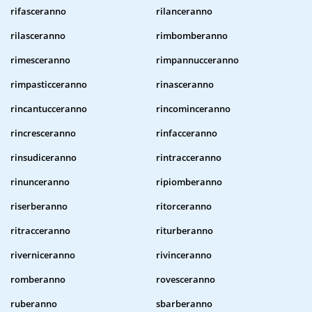
rifasceranno
rilanceranno
rilasceranno
rimbomberanno
rimesceranno
rimpannucceranno
rimpasticceranno
rinasceranno
rincantucceranno
rincominceranno
rincresceranno
rinfacceranno
rinsudiceranno
rintracceranno
rinunceranno
ripiomberanno
riserberanno
ritorceranno
ritracceranno
riturberanno
riverniceranno
rivinceranno
romberanno
rovesceranno
ruberanno
sbarberanno