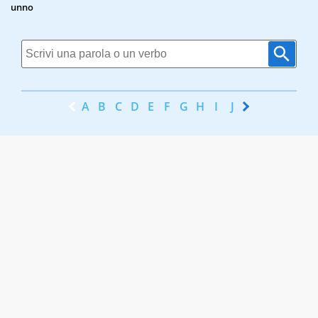
unno
A
B
C
D
E
F
G
H
I
J
K
L
M
N