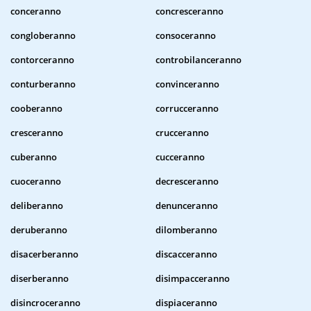
conceranno
concresceranno
congloberanno
consoceranno
contorceranno
controbilanceranno
conturberanno
convinceranno
cooberanno
corrucceranno
cresceranno
crucceranno
cuberanno
cucceranno
cuoceranno
decresceranno
deliberanno
denunceranno
deruberanno
dilomberanno
disacerberanno
discacceranno
diserberanno
disimpacceranno
disincroceranno
dispiaceranno