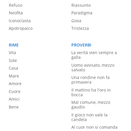
Refuso
Riassunto
Neofita
Paradigma
Iconoclasta
Gioia
Apotropaico
Tristezza
RIME
PROVERBI
Vita
La verità vien sempre a
galla
Sole
Uomo avvisato, mezzo
Casa
salvato
Mare
Una rondine non fa
primavera
Amore
Il mattino ha l'oro in
Cuore
bocca
Amici
Mal comune, mezzo
Bene
gaudio
Il gioco non vale la
candela
Al cuor non si comanda