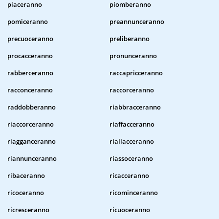
piaceranno
piomberanno
pomiceranno
preannunceranno
precuoceranno
preliberanno
procacceranno
pronunceranno
rabberceranno
raccapricceranno
racconceranno
raccorceranno
raddobberanno
riabbracceranno
riaccorceranno
riaffacceranno
riagganceranno
riallacceranno
riannunceranno
riassoceranno
ribaceranno
ricacceranno
ricoceranno
ricominceranno
ricresceranno
ricuoceranno