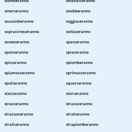
slomberanno
smanacceranno
smerceranno
snobberanno
soccomberanno
soggiaceranno
sopraccresceranno
sottaceranno
sovesceranno
spacceranno
spanceranno
spiaceranno
spicceranno
spiomberanno
spiumacceranno
sprimacceranno
spulceranno
squarceranno
stacceranno
storceranno
stracceranno
stracoceranno
stracuoceranno
stralceranno
straliceranno
strapiomberanno