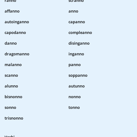
ranno
scranno
affanno
anno
autoinganno
capanno
capodanno
compleanno
danno
disinganno
dragomanno
inganno
malanno
panno
scanno
soppanno
alunno
autunno
bisnonno
nonno
sonno
tonno
trisnonno