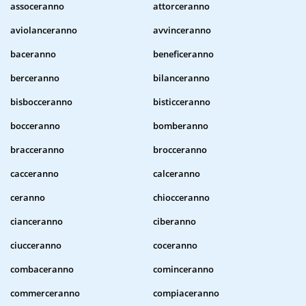
assoceranno
attorceranno
aviolanceranno
avvinceranno
baceranno
beneficeranno
berceranno
bilanceranno
bisbocceranno
bisticceranno
bocceranno
bomberanno
bracceranno
brocceranno
cacceranno
calceranno
ceranno
chiocceranno
cianceranno
ciberanno
ciucceranno
coceranno
combaceranno
cominceranno
commerceranno
compiaceranno