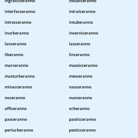
ingraticceranno
insudiceranno
interfacceranno
intralceranno
intrecceranno
intuberanno
inurberanno
inverniceranno
lanceranno
lasceranno
liberanno
linceranno
marceranno
massicceranno
masturberanno
mesceranno
minacceranno
nasceranno
noceranno
nuoceranno
officeranno
orberanno
pasceranno
pasticceranno
perturberanno
pesticceranno