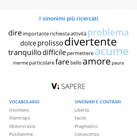
I sinonimi più ricercati
problema
dire
importante
richiesta
attività
divertente
prolisso
dolce
acume
tranquillo
difficile
permettere
amore
fare
particolare
bello
inerme
paura
SAPERE
VOCABOLARIO
SINONIMI E CONTRARI
Ossimoro
Libertà
Filantropo
Facile
Idiosincrasia
Pragmatico
Pusillanime
Conoscenza