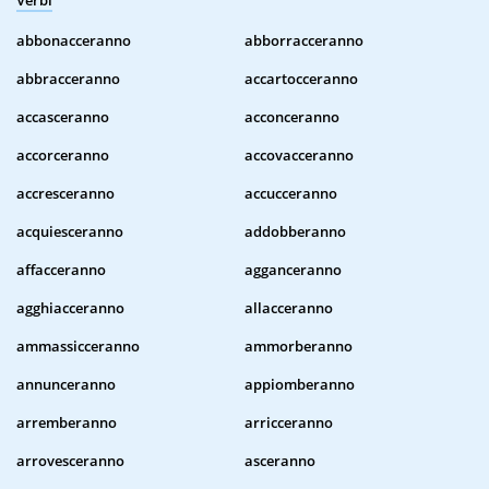
Verbi
abbonacceranno
abborracceranno
abbracceranno
accartocceranno
accasceranno
acconceranno
accorceranno
accovacceranno
accresceranno
accucceranno
acquiesceranno
addobberanno
affacceranno
agganceranno
agghiacceranno
allacceranno
ammassicceranno
ammorberanno
annunceranno
appiomberanno
arremberanno
arricceranno
arrovesceranno
asceranno