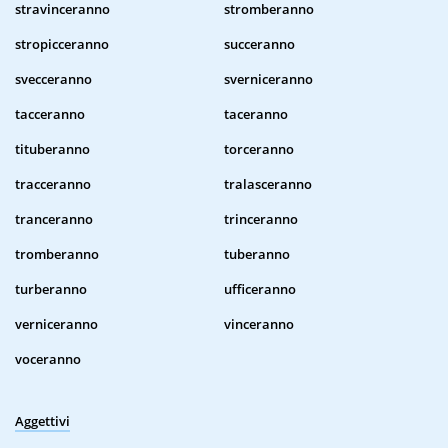
stravinceranno
stromberanno
stropicceranno
succeranno
svecceranno
sverniceranno
tacceranno
taceranno
tituberanno
torceranno
tracceranno
tralasceranno
tranceranno
trinceranno
tromberanno
tuberanno
turberanno
ufficeranno
verniceranno
vinceranno
voceranno
Aggettivi