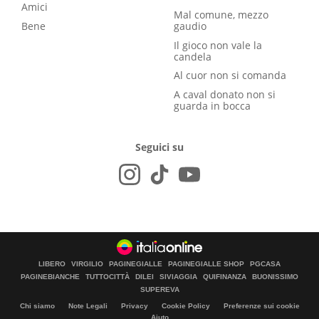
Amici
Mal comune, mezzo
Bene
gaudio
Il gioco non vale la
candela
Al cuor non si comanda
A caval donato non si
guarda in bocca
Seguici su
LIBERO
VIRGILIO
PAGINEGIALLE
PAGINEGIALLE SHOP
PGCASA
PAGINEBIANCHE
TUTTOCITTÀ
DILEI
SIVIAGGIA
QUIFINANZA
BUONISSIMO
SUPEREVA
Chi siamo
Note Legali
Privacy
Cookie Policy
Preferenze sui cookie
Aiuto