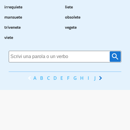
irrequiete
liete
mansuete
obsolete
trivenete
vegete
viete
A
B
C
D
E
F
G
H
I
J
K
L
M
N