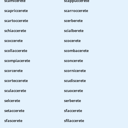
scamicerete
scappuccerete
scapriccerete
scarroccerete
scartoccerete
scerberete
schiaccerete
scialberete
scoccerete
scocerete
scollaccerete
scombacerete
scompiacerete
sconcerete
scorcerete
scornicerete
scorteccerete
scudiscerete
sculaccerete
scuocerete
selcerete
serberete
setaccerete
sfaccerete
sfascerete
sfilaccerete