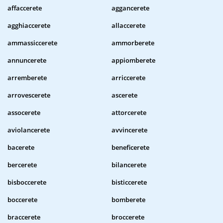
affaccerete
aggancerete
agghiaccerete
allaccerete
ammassiccerete
ammorberete
annuncerete
appiomberete
arremberete
arriccerete
arrovescerete
ascerete
assocerete
attorcerete
aviolancerete
avvincerete
bacerete
beneficerete
bercerete
bilancerete
bisboccerete
bisticcerete
boccerete
bomberete
braccerete
broccerete