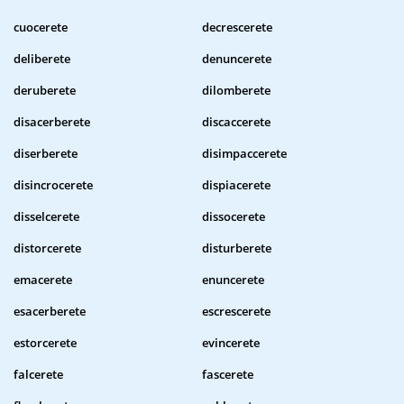
cuocerete
decrescerete
deliberete
denuncerete
deruberete
dilomberete
disacerberete
discaccerete
diserberete
disimpaccerete
disincrocerete
dispiacerete
disselcerete
dissocerete
distorcerete
disturberete
emacerete
enuncerete
esacerberete
escrescerete
estorcerete
evincerete
falcerete
fascerete