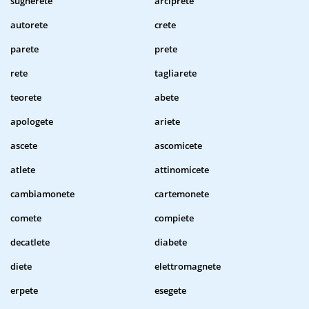
sugherete
arciprete
autorete
crete
parete
prete
rete
tagliarete
teorete
abete
apologete
ariete
ascete
ascomicete
atlete
attinomicete
cambiamonete
cartemonete
comete
compiete
decatlete
diabete
diete
elettromagnete
erpete
esegete