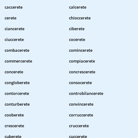
caccerete
calcerete
cerete
chioccerete
ciancerete
ciberete
ciuccerete
cocerete
combacerete
comincerete
commercerete
compiacerete
concerete
concrescerete
congloberete
consocerete
contorcerete
controbilancerete
conturberete
convincerete
cooberete
corruccerete
crescerete
cruccerete
cuberete
cuccerete