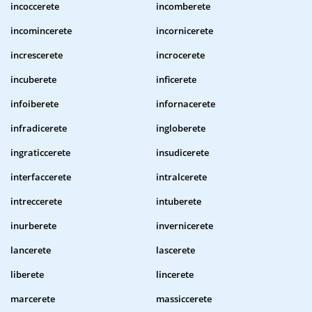
incoccerete
incomberete
incomincerete
incornicerete
increscerete
incrocerete
incuberete
inficerete
infoiberete
infornacerete
infradicerete
ingloberete
ingraticcerete
insudicerete
interfaccerete
intralcerete
intreccerete
intuberete
inurberete
invernicerete
lancerete
lascerete
liberete
lincerete
marcerete
massiccerete