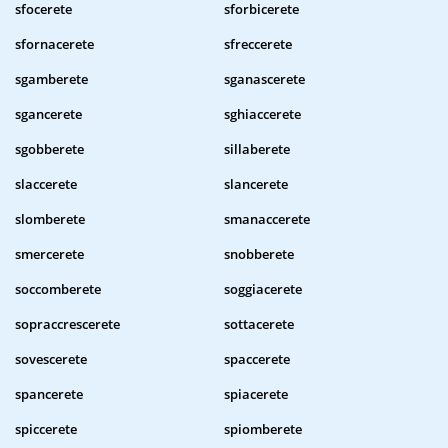
sfocerete
sforbicerete
sfornacerete
sfreccerete
sgamberete
sganascerete
sgancerete
sghiaccerete
sgobberete
sillaberete
slaccerete
slancerete
slomberete
smanaccerete
smercerete
snobberete
soccomberete
soggiacerete
sopraccrescerete
sottacerete
sovescerete
spaccerete
spancerete
spiacerete
spiccerete
spiomberete