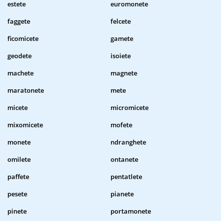
estete
euromonete
faggete
felcete
ficomicete
gamete
geodete
isoiete
machete
magnete
maratonete
mete
micete
micromicete
mixomicete
mofete
monete
ndranghete
omilete
ontanete
paffete
pentatlete
pesete
pianete
pinete
portamonete