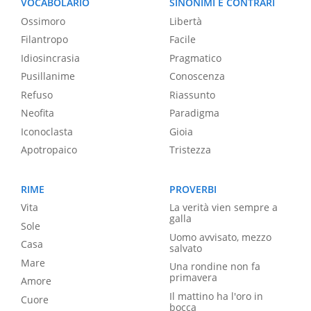
VOCABOLARIO
SINONIMI E CONTRARI
Ossimoro
Libertà
Filantropo
Facile
Idiosincrasia
Pragmatico
Pusillanime
Conoscenza
Refuso
Riassunto
Neofita
Paradigma
Iconoclasta
Gioia
Apotropaico
Tristezza
RIME
PROVERBI
Vita
La verità vien sempre a
galla
Sole
Uomo avvisato, mezzo
Casa
salvato
Mare
Una rondine non fa
primavera
Amore
Il mattino ha l'oro in
Cuore
bocca