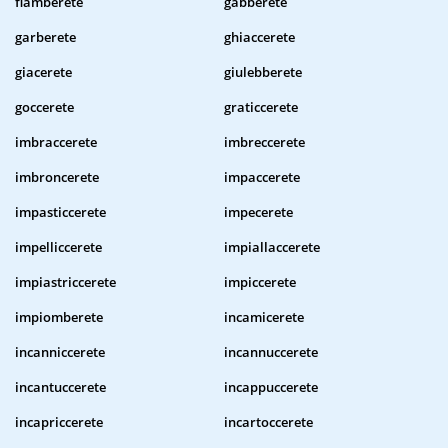
flamberete
gabberete
garberete
ghiaccerete
giacerete
giulebberete
goccerete
graticcerete
imbraccerete
imbreccerete
imbroncerete
impaccerete
impasticcerete
impecerete
impelliccerete
impiallaccerete
impiastriccerete
impiccerete
impiomberete
incamicerete
incanniccerete
incannuccerete
incantuccerete
incappuccerete
incapriccerete
incartoccerete