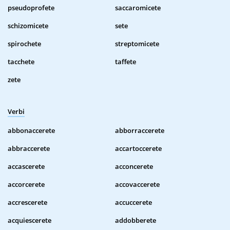
pseudoprofete
saccaromicete
schizomicete
sete
spirochete
streptomicete
tacchete
taffete
zete
Verbi
abbonaccerete
abborraccerete
abbraccerete
accartoccerete
accascerete
acconcerete
accorcerete
accovaccerete
accrescerete
accuccerete
acquiescerete
addobberete