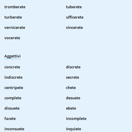
tromberete
tuberete
turberete
ufficerete
vernicerete
vincerete
vocerete
Aggettivi
concrete
discrete
indiscrete
secrete
centripete
chete
complete
desuete
dissuete
ebete
facete
incomplete
inconsuete
inquiete