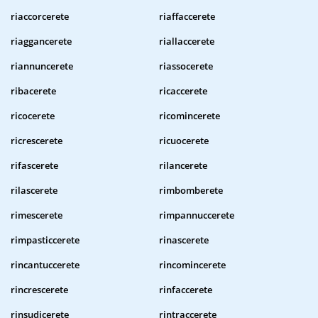
riaccorcerete
riaffaccerete
riaggancerete
riallaccerete
riannuncerete
riassocerete
ribacerete
ricaccerete
ricocerete
ricomincerete
ricrescerete
ricuocerete
rifascerete
rilancerete
rilascerete
rimbomberete
rimescerete
rimpannuccerete
rimpasticcerete
rinascerete
rincantuccerete
rincomincerete
rincrescerete
rinfaccerete
rinsudicerete
rintraccerete