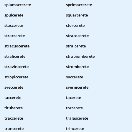
spiumaccerete
sprimaccerete
spulcerete
squarcerete
staccerete
storcerete
straccerete
stracocerete
stracuocerete
stralcerete
stralicerete
strapiomberete
stravincerete
stromberete
stropiccerete
succerete
sveccerete
svernicerete
taccerete
tacerete
tituberete
torcerete
traccerete
tralascerete
trancerete
trincerete