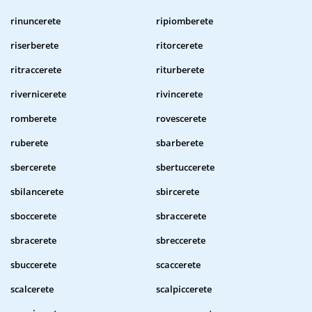
rinuncerete
ripiomberete
riserberete
ritorcerete
ritraccerete
riturberete
rivernicerete
rivincerete
romberete
rovescerete
ruberete
sbarberete
sbercerete
sbertuccerete
sbilancerete
sbircerete
sboccerete
sbraccerete
sbracerete
sbreccerete
sbuccerete
scaccerete
scalcerete
scalpiccerete