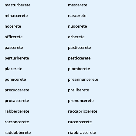
masturberete
mescerete
minaccerete
nascerete
nocerete
nuocerete
officerete
orberete
pascerete
pasticcerete
perturberete
pesticcerete
piacerete
piomberete
pomicerete
preannuncerete
precuocerete
preliberete
procaccerete
pronuncerete
rabbercerete
raccapriccerete
racconcerete
raccorcerete
raddobberete
riabbraccerete