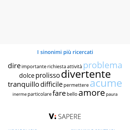
I sinonimi più ricercati
problema
dire
importante
richiesta
attività
divertente
prolisso
dolce
acume
tranquillo
difficile
permettere
amore
fare
particolare
bello
inerme
paura
SAPERE