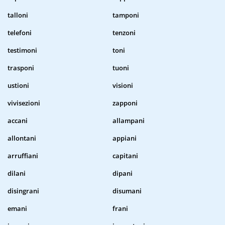
talloni
tamponi
telefoni
tenzoni
testimoni
toni
trasponi
tuoni
ustioni
visioni
vivisezioni
zapponi
accani
allampani
allontani
appiani
arruffiani
capitani
dilani
dipani
disingrani
disumani
emani
frani