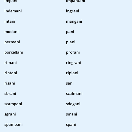
impani
impantani
indemani
ingrani
intani
mangani
modani
pani
permani
plani
porcellani
profani
rimani
ringrani
rintani
ripiani
risani
sani
sbrani
scalmani
scampani
sdogani
sgrani
smani
spampani
spani