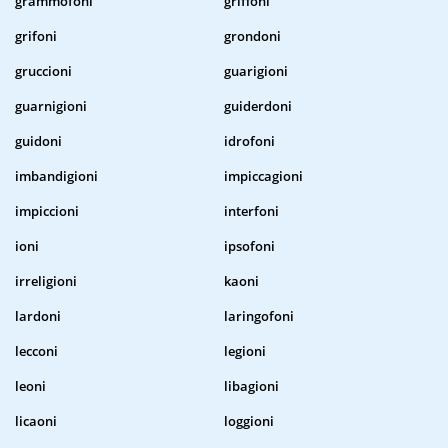
grammofoni
griffoni
grifoni
grondoni
gruccioni
guarigioni
guarnigioni
guiderdoni
guidoni
idrofoni
imbandigioni
impiccagioni
impiccioni
interfoni
ioni
ipsofoni
irreligioni
kaoni
lardoni
laringofoni
lecconi
legioni
leoni
libagioni
licaoni
loggioni