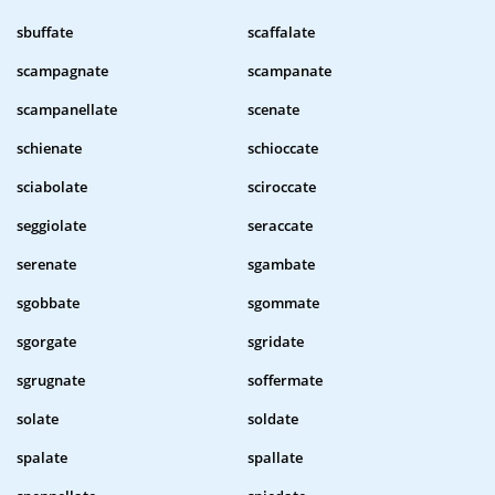
sbuffate
scaffalate
scampagnate
scampanate
scampanellate
scenate
schienate
schioccate
sciabolate
sciroccate
seggiolate
seraccate
serenate
sgambate
sgobbate
sgommate
sgorgate
sgridate
sgrugnate
soffermate
solate
soldate
spalate
spallate