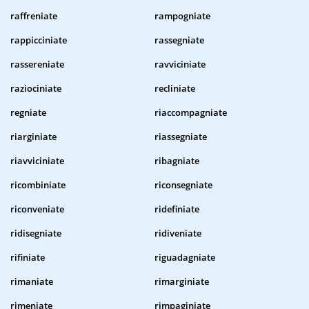
raffreniate
rampogniate
rappicciniate
rassegniate
rassereniate
ravviciniate
raziociniate
recliniate
regniate
riaccompagniate
riarginiate
riassegniate
riavviciniate
ribagniate
ricombiniate
riconsegniate
riconveniate
ridefiniate
ridisegniate
ridiveniate
rifiniate
riguadagniate
rimaniate
rimarginiate
rimeniate
rimpaginiate