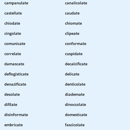
campanulate
canalicolate
castellate
caudate
chiodate
chiomate
cingolate
clipeate
comunicate
conformate
correlate
cuspidate
damascate
decalcificate
deflogisticate
delicate
denazificate
denticolate
desolate
diademate
difilate
dinoccolate
disinformate
domesticate
embricate
fascicolate