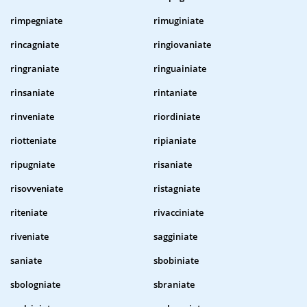
rimpegniate
rimuginiate
rincagniate
ringiovaniate
ringraniate
ringuainiate
rinsaniate
rintaniate
rinveniate
riordiniate
riotteniate
ripianiate
ripugniate
risaniate
risovveniate
ristagniate
riteniate
rivacciniate
riveniate
sagginiate
saniate
sbobiniate
sbologniate
sbraniate