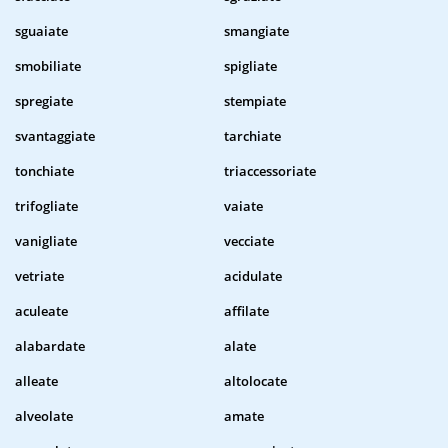
sguaiate
smangiate
smobiliate
spigliate
spregiate
stempiate
svantaggiate
tarchiate
tonchiate
triaccessoriate
trifogliate
vaiate
vanigliate
vecciate
vetriate
acidulate
aculeate
affilate
alabardate
alate
alleate
altolocate
alveolate
amate