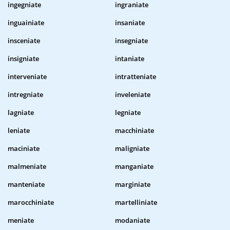
ingegniate
ingraniate
inguainiate
insaniate
insceniate
insegniate
insigniate
intaniate
interveniate
intratteniate
intregniate
inveleniate
lagniate
legniate
leniate
macchiniate
maciniate
maligniate
malmeniate
manganiate
manteniate
marginiate
marocchiniate
martelliniate
meniate
modaniate