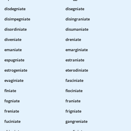
disdegniate
disegniate
disimpegniate
disingraniate
disordiniate
disumaniate
diveniate
dreniate
emaniate
emarginiate
espugniate
estraniate
estrogeniate
eterodiniate
evaginiate
fasciniate
finiate
fiociniate
fogniate
franiate
freniate
frigniate
fuciniate
gangreniate