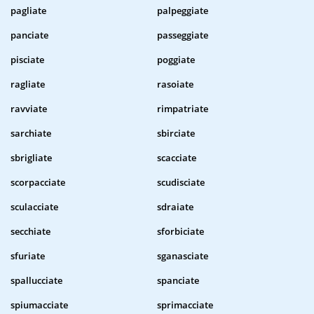
pagliate
palpeggiate
panciate
passeggiate
pisciate
poggiate
ragliate
rasoiate
ravviate
rimpatriate
sarchiate
sbirciate
sbrigliate
scacciate
scorpacciate
scudisciate
sculacciate
sdraiate
secchiate
sforbiciate
sfuriate
sganasciate
spallucciate
spanciate
spiumacciate
sprimacciate