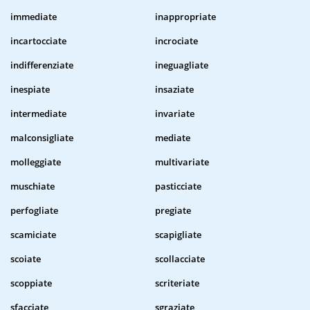
immediate
inappropriate
incartocciate
incrociate
indifferenziate
ineguagliate
inespiate
insaziate
intermediate
invariate
malconsigliate
mediate
molleggiate
multivariate
muschiate
pasticciate
perfogliate
pregiate
scamiciate
scapigliate
scoiate
scollacciate
scoppiate
scriteriate
sfacciate
sgraziate