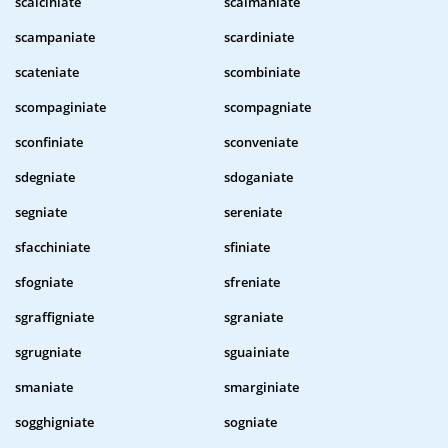
scalciniate
scalmaniate
scampaniate
scardiniate
scateniate
scombiniate
scompaginiate
scompagniate
sconfiniate
sconveniate
sdegniate
sdoganiate
segniate
sereniate
sfacchiniate
sfiniate
sfogniate
sfreniate
sgraffigniate
sgraniate
sgrugniate
sguainiate
smaniate
smarginiate
sogghigniate
sogniate