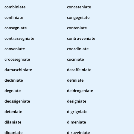
combiniate
concateniate
confiniate
congegniate
consegniate
conteniate
contrassegniate
contravveniate
conveniate
coordiniate
crocesegniate
cuciniate
damaschiniate
decaffeiniate
decliniate
definiate
degniate
deidrogeniate
deossigeniate
designiate
deteniate
digrigniate
dilaniate
dimeniate
dipaniate
dirugginiate