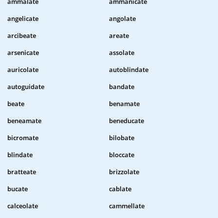
ammalate
ammanicate
angelicate
angolate
arcibeate
areate
arsenicate
assolate
auricolate
autoblindate
autoguidate
bandate
beate
benamate
beneamate
beneducate
bicromate
bilobate
blindate
bloccate
bratteate
brizzolate
bucate
cablate
calceolate
cammellate