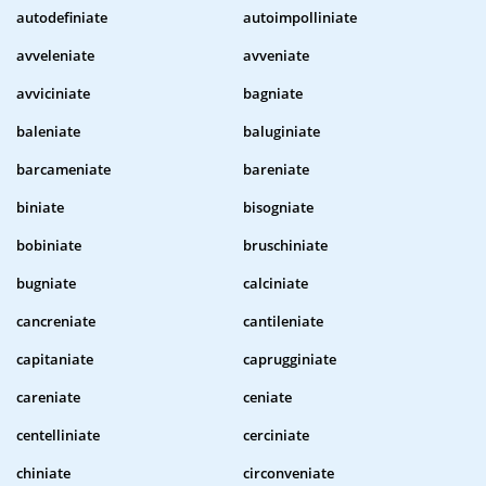
autodefiniate
autoimpolliniate
avveleniate
avveniate
avviciniate
bagniate
baleniate
baluginiate
barcameniate
bareniate
biniate
bisogniate
bobiniate
bruschiniate
bugniate
calciniate
cancreniate
cantileniate
capitaniate
caprugginiate
careniate
ceniate
centelliniate
cerciniate
chiniate
circonveniate