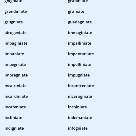
ghigniate
gradiniate
grandiniate
graniate
grugniate
guadagniate
idrogeniate
immaginiate
impaginiate
impalliniate
impaniate
impantaniate
impegniate
impolliniate
impregniate
impugniate
incalciniate
incancreniate
incardiniate
incarogniate
incateniate
inchiniate
incliniate
indemaniate
indigniate
infogniate