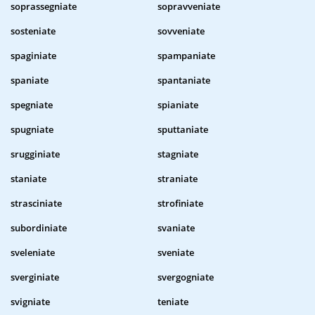
soprassegniate
sopravveniate
sosteniate
sovveniate
spaginiate
spampaniate
spaniate
spantaniate
spegniate
spianiate
spugniate
sputtaniate
srugginiate
stagniate
staniate
straniate
strasciniate
strofiniate
subordiniate
svaniate
sveleniate
sveniate
sverginiate
svergogniate
svigniate
teniate