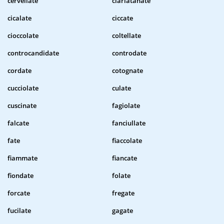
cervellate
ciarlatanate
cicalate
ciccate
cioccolate
coltellate
controcandidate
controdate
cordate
cotognate
cucciolate
culate
cuscinate
fagiolate
falcate
fanciullate
fate
fiaccolate
fiammate
fiancate
fiondate
folate
forcate
fregate
fucilate
gagate