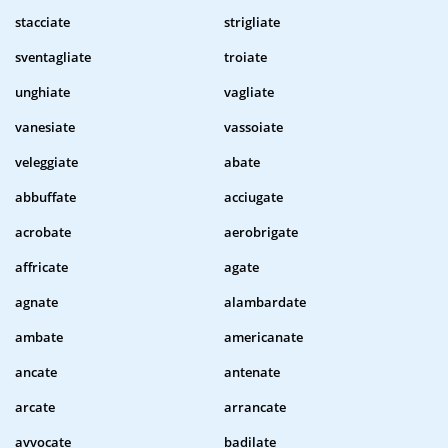
stacciate
strigliate
sventagliate
troiate
unghiate
vagliate
vanesiate
vassoiate
veleggiate
abate
abbuffate
acciugate
acrobate
aerobrigate
affricate
agate
agnate
alambardate
ambate
americanate
ancate
antenate
arcate
arrancate
avvocate
badilate