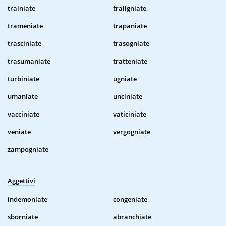
trainiate
traligniate
trameniate
trapaniate
trasciniate
trasogniate
trasumaniate
tratteniate
turbiniate
ugniate
umaniate
unciniate
vacciniate
vaticiniate
veniate
vergogniate
zampogniate
Aggettivi
indemoniate
congeniate
sborniate
abranchiate