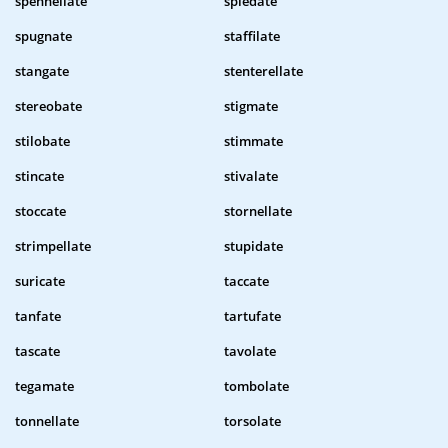
spennellate
spiedate
spugnate
staffilate
stangate
stenterellate
stereobate
stigmate
stilobate
stimmate
stincate
stivalate
stoccate
stornellate
strimpellate
stupidate
suricate
taccate
tanfate
tartufate
tascate
tavolate
tegamate
tombolate
tonnellate
torsolate