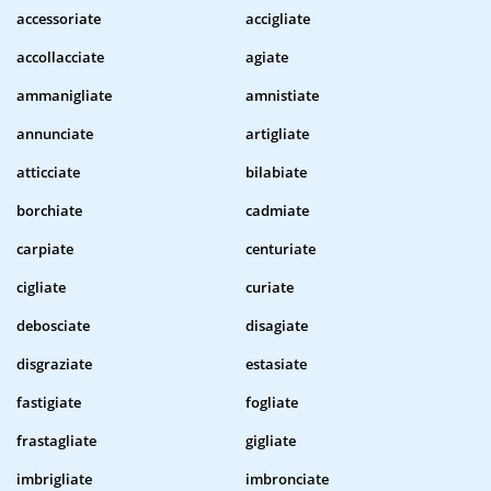
accessoriate
accigliate
accollacciate
agiate
ammanigliate
amnistiate
annunciate
artigliate
atticciate
bilabiate
borchiate
cadmiate
carpiate
centuriate
cigliate
curiate
debosciate
disagiate
disgraziate
estasiate
fastigiate
fogliate
frastagliate
gigliate
imbrigliate
imbronciate