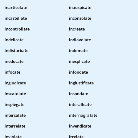
inarticolate
inauspicate
incastellate
inconsolate
incontrollate
increate
indelicate
indiavolate
indisturbate
indomate
ineducate
inesplicate
infocate
infondate
ingiudicate
ingiustificate
inscatolate
insondate
inspiegate
interalleate
intercalate
internografate
interrelate
invendicate
inviolate
irrelate