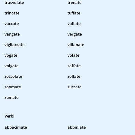
trasvolate
trenate
trincate
tuffate
vaccate
vallate
vangate
vergate
vigliaccate
villanate
vogate
volate
volgate
zaffate
zoccolate
zollate
zoomate
zuccate
zumate
Verbi
abbaciniate
abbiniate