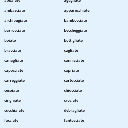
abbaiate
agugliate
ambasciate
apparecchiate
archibugiate
bambocciate
barrocciate
beccheggiate
boiate
bottigliate
bracciate
cagliate
canagliate
cannicciate
capocciate
capriate
carreggiate
cartocciate
cesoiate
chiocciate
cinghiate
crociate
cucchiaiate
debragliate
facciate
fantocciate