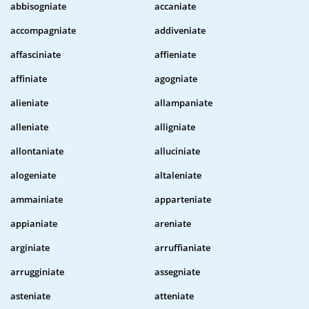
abbisogniate
accaniate
accompagniate
addiveniate
affasciniate
affieniate
affiniate
agogniate
alieniate
allampaniate
alleniate
alligniate
allontaniate
alluciniate
alogeniate
altaleniate
ammainiate
apparteniate
appianiate
areniate
arginiate
arruffianiate
arrugginiate
assegniate
asteniate
atteniate