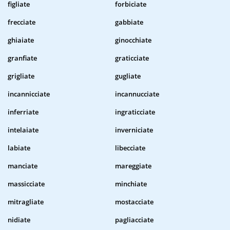
figliate
forbiciate
frecciate
gabbiate
ghiaiate
ginocchiate
granfiate
graticciate
grigliate
gugliate
incannicciate
incannucciate
inferriate
ingraticciate
intelaiate
inverniciate
labiate
libecciate
manciate
mareggiate
massicciate
minchiate
mitragliate
mostacciate
nidiate
pagliacciate