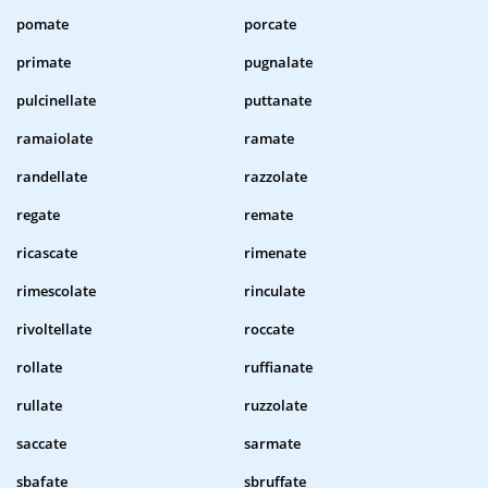
pomate
porcate
primate
pugnalate
pulcinellate
puttanate
ramaiolate
ramate
randellate
razzolate
regate
remate
ricascate
rimenate
rimescolate
rinculate
rivoltellate
roccate
rollate
ruffianate
rullate
ruzzolate
saccate
sarmate
sbafate
sbruffate