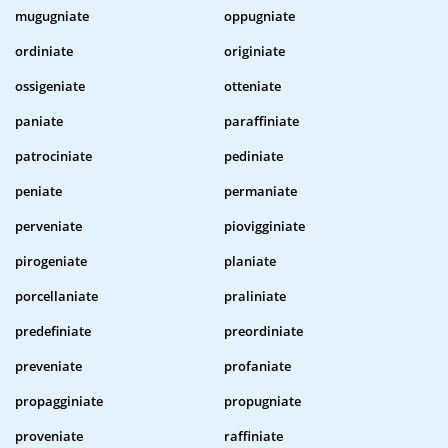
mugugniate
oppugniate
ordiniate
originiate
ossigeniate
otteniate
paniate
paraffiniate
patrociniate
pediniate
peniate
permaniate
perveniate
piovigginiate
pirogeniate
planiate
porcellaniate
praliniate
predefiniate
preordiniate
preveniate
profaniate
propagginiate
propugniate
proveniate
raffiniate