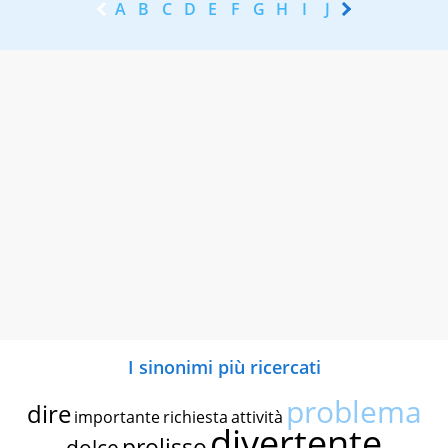
A
B
C
D
E
F
G
H
I
J
K
L
M
N
I sinonimi più ricercati
problema
dire
importante
richiesta
attività
divertente
prolisso