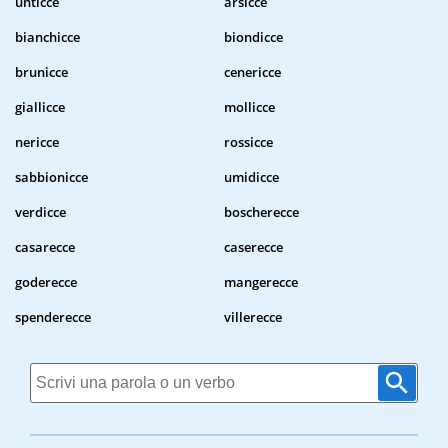
unticce
arsicce
bianchicce
biondicce
brunicce
cenericce
giallicce
mollicce
nericce
rossicce
sabbionicce
umidicce
verdicce
boscherecce
casarecce
caserecce
goderecce
mangerecce
spenderecce
villerecce