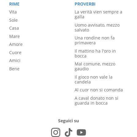
RIME
PROVERBI
Vita
La verità vien sempre a
galla
Sole
Uomo avvisato, mezzo
Casa
salvato
Mare
Una rondine non fa
primavera
Amore
Il mattino ha l'oro in
Cuore
bocca
Amici
Mal comune, mezzo
Bene
gaudio
Il gioco non vale la
candela
Al cuor non si comanda
A caval donato non si
guarda in bocca
Seguici su