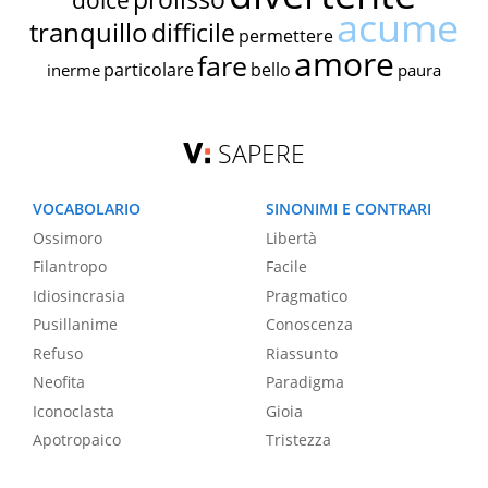
dolce
acume
tranquillo
difficile
permettere
amore
fare
particolare
bello
inerme
paura
SAPERE
VOCABOLARIO
SINONIMI E CONTRARI
Ossimoro
Libertà
Filantropo
Facile
Idiosincrasia
Pragmatico
Pusillanime
Conoscenza
Refuso
Riassunto
Neofita
Paradigma
Iconoclasta
Gioia
Apotropaico
Tristezza