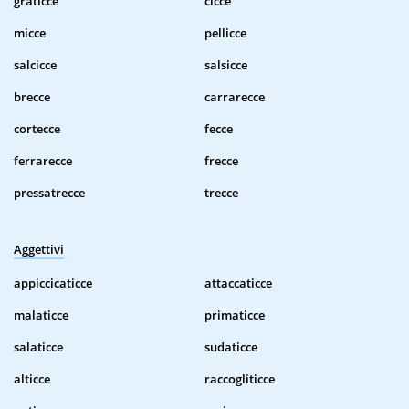
graticce
cicce
micce
pellicce
salcicce
salsicce
brecce
carrarecce
cortecce
fecce
ferrarecce
frecce
pressatrecce
trecce
Aggettivi
appiccicaticce
attaccaticce
malaticce
primaticce
salaticce
sudaticce
alticce
raccogliticce