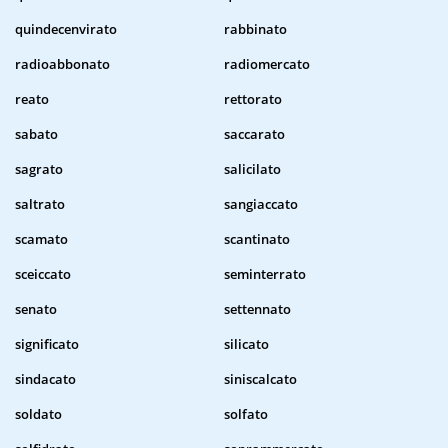
quindecenvirato
rabbinato
radioabbonato
radiomercato
reato
rettorato
sabato
saccarato
sagrato
salicilato
saltrato
sangiaccato
scamato
scantinato
sceiccato
seminterrato
senato
settennato
significato
silicato
sindacato
siniscalcato
soldato
solfato