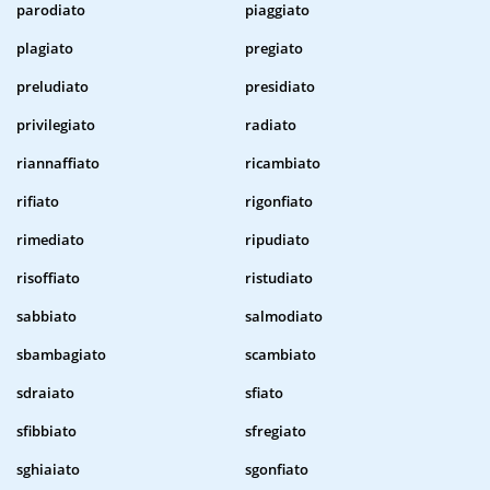
parodiato
piaggiato
plagiato
pregiato
preludiato
presidiato
privilegiato
radiato
riannaffiato
ricambiato
rifiato
rigonfiato
rimediato
ripudiato
risoffiato
ristudiato
sabbiato
salmodiato
sbambagiato
scambiato
sdraiato
sfiato
sfibbiato
sfregiato
sghiaiato
sgonfiato