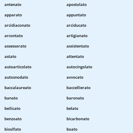
antenato
apostolato
apparato
appuntato
arcidiaconato
arciducato
arcontato
artigianato
assessorato
assistentato
astato
attentato
autoarticolato
autocingolato
autosnodato
avvocato
baccalaureato
baccellierato
banato
baronato
beilicato
belato
benzoato
bicarbonato
bisolfato
boato