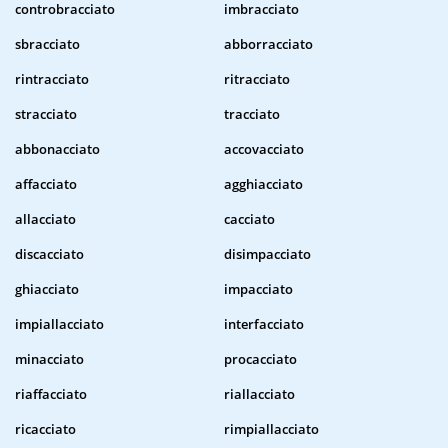
controbracciato
imbracciato
sbracciato
abborracciato
rintracciato
ritracciato
stracciato
tracciato
abbonacciato
accovacciato
affacciato
agghiacciato
allacciato
cacciato
discacciato
disimpacciato
ghiacciato
impacciato
impiallacciato
interfacciato
minacciato
procacciato
riaffacciato
riallacciato
ricacciato
rimpiallacciato