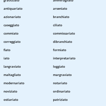
graticciato
ammiragliato
antiquariato
arseniato
azionariato
branchiato
caseggiato
ciliato
commiato
commissariato
correggiato
dibranchiato
fiato
formiato
iato
interpretariato
langraviato
loggiato
maltagliato
margraviato
modernariato
notariato
noviziato
ordinariato
ostiariato
patriziato