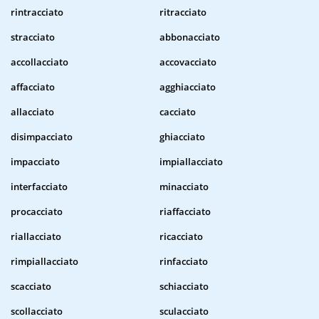
rintracciato
ritracciato
stracciato
abbonacciato
accollacciato
accovacciato
affacciato
agghiacciato
allacciato
cacciato
disimpacciato
ghiacciato
impacciato
impiallacciato
interfacciato
minacciato
procacciato
riaffacciato
riallacciato
ricacciato
rimpiallacciato
rinfacciato
scacciato
schiacciato
scollacciato
sculacciato