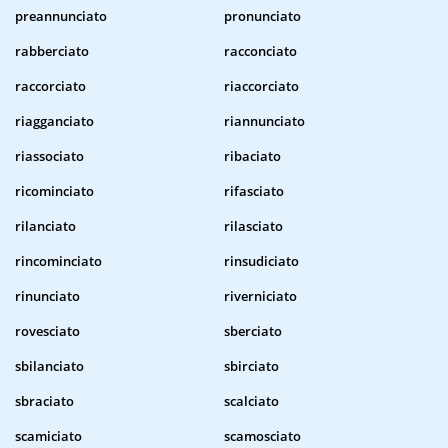
preannunciato
pronunciato
rabberciato
racconciato
raccorciato
riaccorciato
riagganciato
riannunciato
riassociato
ribaciato
ricominciato
rifasciato
rilanciato
rilasciato
rincominciato
rinsudiciato
rinunciato
riverniciato
rovesciato
sberciato
sbilanciato
sbirciato
sbraciato
scalciato
scamiciato
scamosciato