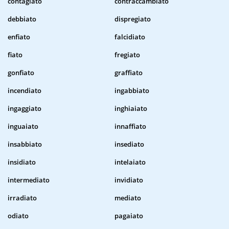
contagiato
contraccambiato
debbiato
dispregiato
enfiato
falcidiato
fiato
fregiato
gonfiato
graffiato
incendiato
ingabbiato
ingaggiato
inghiaiato
inguaiato
innaffiato
insabbiato
insediato
insidiato
intelaiato
intermediato
invidiato
irradiato
mediato
odiato
pagaiato