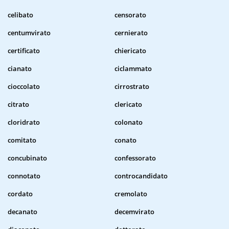
celibato
censorato
centumvirato
cernierato
certificato
chiericato
cianato
ciclammato
cioccolato
cirrostrato
citrato
clericato
cloridrato
colonato
comitato
conato
concubinato
confessorato
connotato
controcandidato
cordato
cremolato
decanato
decemvirato