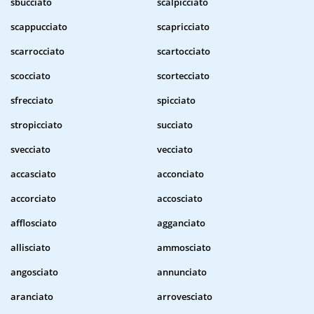
sbucciato
scalpicciato
scappucciato
scapricciato
scarrocciato
scartocciato
scocciato
scortecciato
sfrecciato
spicciato
stropicciato
succiato
svecciato
vecciato
accasciato
acconciato
accorciato
accosciato
afflosciato
agganciato
allisciato
ammosciato
angosciato
annunciato
aranciato
arrovesciato