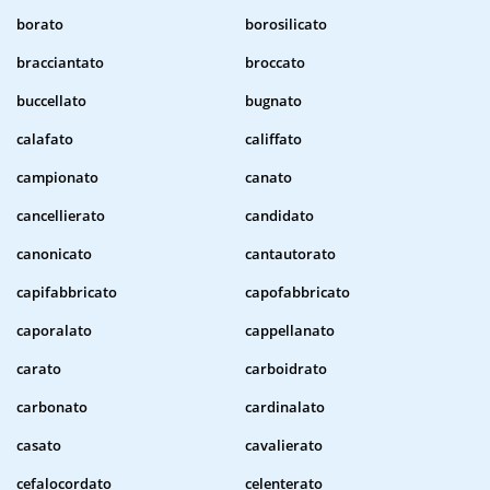
borato
borosilicato
bracciantato
broccato
buccellato
bugnato
calafato
califfato
campionato
canato
cancellierato
candidato
canonicato
cantautorato
capifabbricato
capofabbricato
caporalato
cappellanato
carato
carboidrato
carbonato
cardinalato
casato
cavalierato
cefalocordato
celenterato