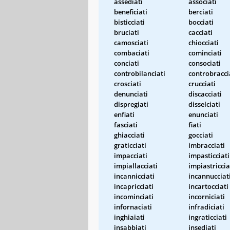
assediati
associati
beneficiati
berciati
bisticciati
bocciati
bruciati
cacciati
camosciati
chiocciati
combaciati
cominciati
conciati
consociati
controbilanciati
controbracci
crosciati
crucciati
denunciati
discacciati
dispregiati
disselciati
enfiati
enunciati
fasciati
fiati
ghiacciati
gocciati
graticciati
imbracciati
impacciati
impasticciati
impiallacciati
impiastriccia
incannicciati
incannucciat
incapricciati
incartocciati
incominciati
incorniciati
infornaciati
infradiciati
inghiaiati
ingraticciati
insabbiati
insediati