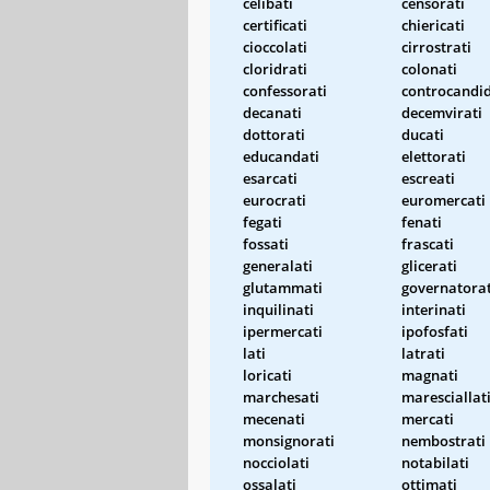
celibati
censorati
certificati
chiericati
cioccolati
cirrostrati
cloridrati
colonati
confessorati
controcandid
decanati
decemvirati
dottorati
ducati
educandati
elettorati
esarcati
escreati
eurocrati
euromercati
fegati
fenati
fossati
frascati
generalati
glicerati
glutammati
governatorat
inquilinati
interinati
ipermercati
ipofosfati
lati
latrati
loricati
magnati
marchesati
maresciallat
mecenati
mercati
monsignorati
nembostrati
nocciolati
notabilati
ossalati
ottimati