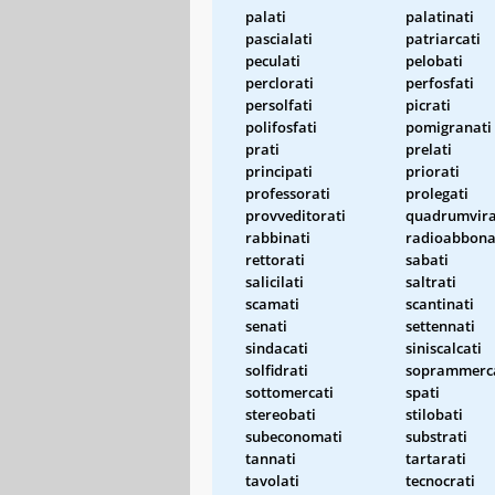
palati
palatinati
pascialati
patriarcati
peculati
pelobati
perclorati
perfosfati
persolfati
picrati
polifosfati
pomigranati
prati
prelati
principati
priorati
professorati
prolegati
provveditorati
quadrumvira
rabbinati
radioabbona
rettorati
sabati
salicilati
saltrati
scamati
scantinati
senati
settennati
sindacati
siniscalcati
solfidrati
soprammerc
sottomercati
spati
stereobati
stilobati
subeconomati
substrati
tannati
tartarati
tavolati
tecnocrati