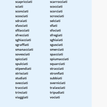
scapricciati
scarrocciati
sciati
scocciati
sconciati
scorciati
scosciati
scrosciati
sdraiati
selciati
sfasciati
sfiati
sfilacciati
sfociati
sfrecciati
sfregiati
sghiacciati
sghiaiati
sgraffiati
sgusciati
smanacciati
smerciati
sovesciati
spacciati
spicciati
spiumacciati
spulciati
squarciati
stipendiati
stracciati
strisciati
stronfiati
studiati
subbiati
svecciati
sverniciati
tracciati
tralasciati
trinciati
tripudiati
viaggiati
vociati