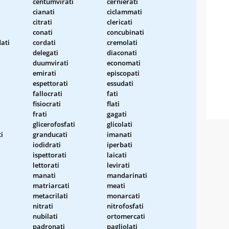
centumvirati
cernierati
cianati
ciclammati
citrati
clericati
conati
concubinati
ati
cordati
cremolati
delegati
diaconati
duumvirati
economati
emirati
episcopati
espettorati
essudati
fallocrati
fati
fisiocrati
flati
frati
gagati
glicerofosfati
glicolati
i
granducati
imanati
iodidrati
iperbati
ispettorati
laicati
lettorati
levirati
manati
mandarinati
i
matriarcati
meati
metacrilati
monarcati
nitrati
nitrofosfati
nubilati
ortomercati
padronati
pagliolati