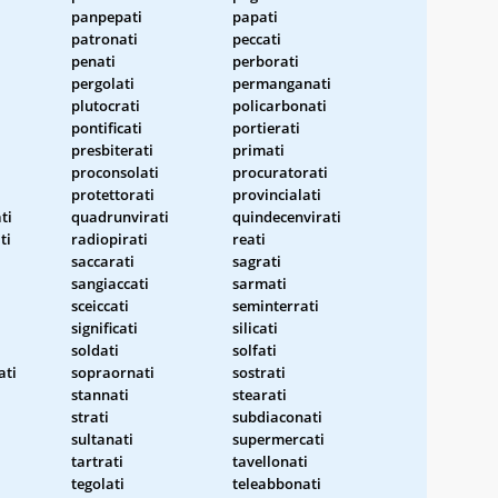
panpepati
papati
patronati
peccati
penati
perborati
pergolati
permanganati
plutocrati
policarbonati
pontificati
portierati
presbiterati
primati
proconsolati
procuratorati
protettorati
provincialati
ti
quadrunvirati
quindecenvirati
ti
radiopirati
reati
saccarati
sagrati
sangiaccati
sarmati
sceiccati
seminterrati
significati
silicati
soldati
solfati
ati
sopraornati
sostrati
stannati
stearati
strati
subdiaconati
sultanati
supermercati
tartrati
tavellonati
tegolati
teleabbonati