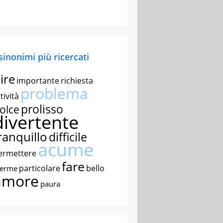
 sinonimi più ricercati
ire
importante
richiesta
problema
tività
prolisso
olce
divertente
ranquillo
difficile
acume
ermettere
fare
particolare
bello
nerme
amore
paura