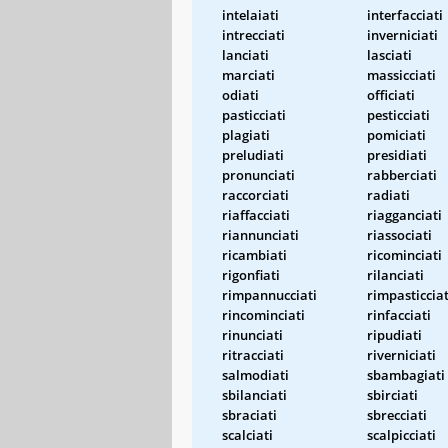
intelaiati
interfacciati
intrecciati
inverniciati
lanciati
lasciati
marciati
massicciati
odiati
officiati
pasticciati
pesticciati
plagiati
pomiciati
preludiati
presidiati
pronunciati
rabberciati
raccorciati
radiati
riaffacciati
riagganciati
riannunciati
riassociati
ricambiati
ricominciati
rigonfiati
rilanciati
rimpannucciati
rimpasticciat
rincominciati
rinfacciati
rinunciati
ripudiati
ritracciati
riverniciati
salmodiati
sbambagiati
sbilanciati
sbirciati
sbraciati
sbrecciati
scalciati
scalpicciati