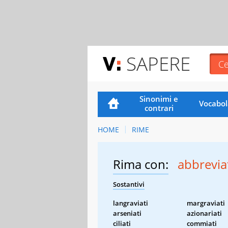
SAPERE
Sinonimi e
Vocabol
contrari
HOME
RIME
Rima con:
abbrevia
Sostantivi
langraviati
margraviati
arseniati
azionariati
ciliati
commiati