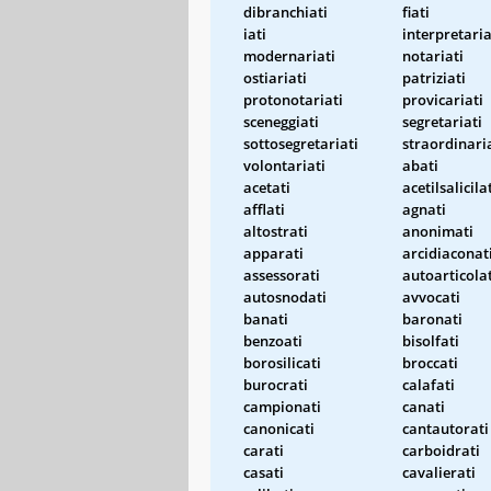
dibranchiati
fiati
iati
interpretaria
modernariati
notariati
ostiariati
patriziati
protonotariati
provicariati
sceneggiati
segretariati
sottosegretariati
straordinari
volontariati
abati
acetati
acetilsalicila
afflati
agnati
altostrati
anonimati
apparati
arcidiaconat
assessorati
autoarticolat
autosnodati
avvocati
banati
baronati
benzoati
bisolfati
borosilicati
broccati
burocrati
calafati
campionati
canati
canonicati
cantautorati
carati
carboidrati
casati
cavalierati