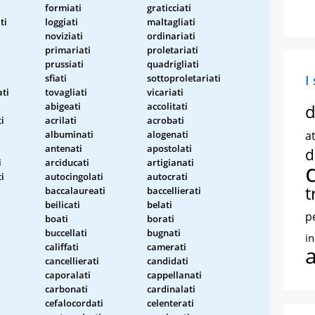
formiati
graticciati
ti
loggiati
maltagliati
noviziati
ordinariati
primariati
proletariati
prussiati
quadrigliati
sfiati
sottoproletariati
I
ati
tovagliati
vicariati
abigeati
accolitati
d
ti
acrilati
acrobati
albuminati
alogenati
at
antenati
apostolati
d
i
arciducati
artigianati
i
autocingolati
autocrati
t
baccalaureati
baccellierati
beilicati
belati
p
boati
borati
buccellati
bugnati
i
califfati
camerati
cancellierati
candidati
caporalati
cappellanati
carbonati
cardinalati
cefalocordati
celenterati