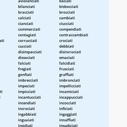
aviolanciati
baciati
bilanciati
bisbocciati
bracciati
brocciati
calciati
cambiati
cianciati
ciucciati
commerciati
compendiati
contagiati
contraccambiati
ati
corrucciati
crociati
cucciati
debbiati
disimpacciati
disincrociati
dissociati
emaciati
falciati
falcidiati
fregiati
frusciati
gonfiati
graffiati
imbrecciati
imbronciati
impeciati
impellicciati
ti
impicciati
incamiciati
i
incantucciati
incappucciati
incendiati
incocciati
incrociati
inficiati
ingabbiati
ingaggiati
inguaiati
innaffiati
insidiati
insudiciati