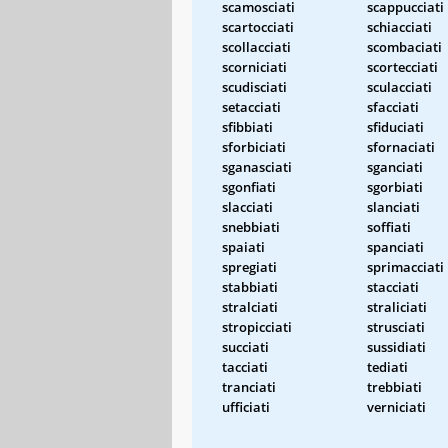
scamosciati
scappucciati
scartocciati
schiacciati
scollacciati
scombaciati
scorniciati
scortecciati
scudisciati
sculacciati
setacciati
sfacciati
sfibbiati
sfiduciati
sforbiciati
sfornaciati
sganasciati
sganciati
sgonfiati
sgorbiati
slacciati
slanciati
snebbiati
soffiati
spaiati
spanciati
spregiati
sprimacciati
stabbiati
stacciati
stralciati
straliciati
stropicciati
strusciati
succiati
sussidiati
tacciati
tediati
tranciati
trebbiati
ufficiati
verniciati