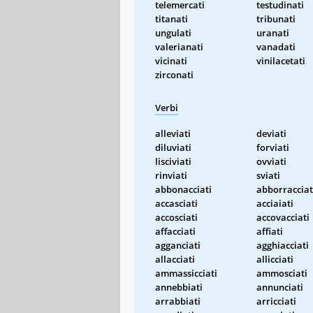
telemercati
testudinati
titanati
tribunati
ungulati
uranati
valerianati
vanadati
vicinati
vinilacetati
zirconati
Verbi
alleviati
deviati
diluviati
forviati
lisciviati
ovviati
rinviati
sviati
abbonacciati
abborracciat
accasciati
acciaiati
accosciati
accovacciati
affacciati
affiati
agganciati
agghiacciati
allacciati
allicciati
ammassicciati
ammosciati
annebbiati
annunciati
arrabbiati
arricciati