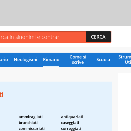
Come si
Strum
ario
Neologismi
Rimario
Scuola
scrive
Uti
ti
ammiragliati
antiquariati
branchiati
caseggiati
commissariati
correggiati