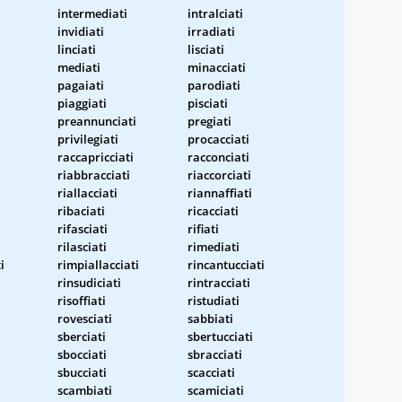
intermediati
intralciati
invidiati
irradiati
linciati
lisciati
mediati
minacciati
pagaiati
parodiati
piaggiati
pisciati
preannunciati
pregiati
privilegiati
procacciati
raccapricciati
racconciati
riabbracciati
riaccorciati
riallacciati
riannaffiati
ribaciati
ricacciati
rifasciati
rifiati
rilasciati
rimediati
i
rimpiallacciati
rincantucciati
rinsudiciati
rintracciati
risoffiati
ristudiati
rovesciati
sabbiati
sberciati
sbertucciati
sbocciati
sbracciati
sbucciati
scacciati
scambiati
scamiciati