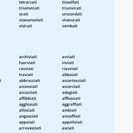
tetrarcati
tiosolfati
triumvirati
triunvirati
urati
urocordati
viceconsolati
vicecurati
visirati
vombati
archiviati
avviati
fuorviati
inviati
ravviati
riavviati
traviati
abbaiati
i
abbracciati
accartocciati
acconciati
accorciati
accucciati
adagiati
affibbiati
afflosciati
agghiaiati
aggraffiati
allisciati
ambiati
angosciati
annaffiati
appaiati
appollaiati
arrovesciati
asciati