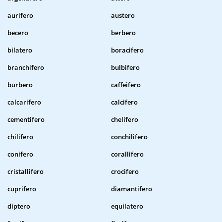
aurifero
austero
becero
berbero
bilatero
boracifero
branchifero
bulbifero
burbero
caffeifero
calcarifero
calcifero
cementifero
chelifero
chilifero
conchilifero
conifero
corallifero
cristallifero
crocifero
cuprifero
diamantifero
diptero
equilatero