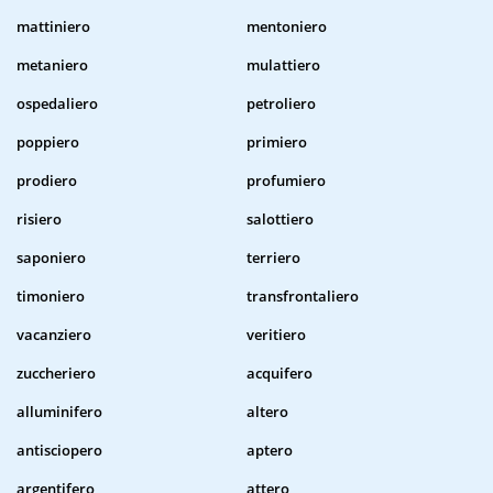
mattiniero
mentoniero
metaniero
mulattiero
ospedaliero
petroliero
poppiero
primiero
prodiero
profumiero
risiero
salottiero
saponiero
terriero
timoniero
transfrontaliero
vacanziero
veritiero
zuccheriero
acquifero
alluminifero
altero
antisciopero
aptero
argentifero
attero