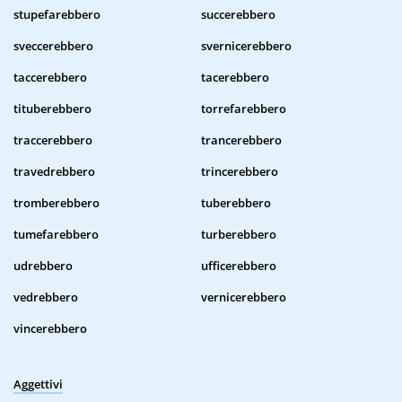
stupefarebbero
succerebbero
sveccerebbero
svernicerebbero
taccerebbero
tacerebbero
tituberebbero
torrefarebbero
traccerebbero
trancerebbero
travedrebbero
trincerebbero
tromberebbero
tuberebbero
tumefarebbero
turberebbero
udrebbero
ufficerebbero
vedrebbero
vernicerebbero
vincerebbero
Aggettivi