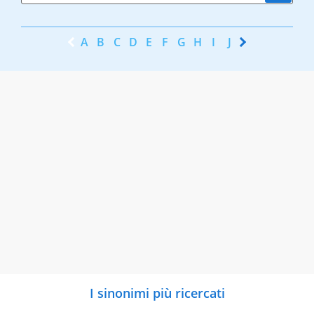
A
B
C
D
E
F
G
H
I
J
K
L
M
N
I sinonimi più ricercati