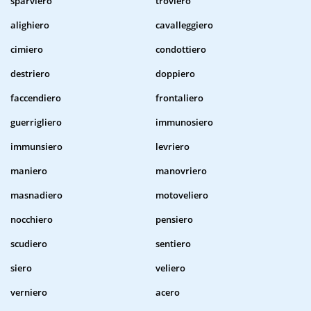
sparviero
troviero
alighiero
cavalleggiero
cimiero
condottiero
destriero
doppiero
faccendiero
frontaliero
guerrigliero
immunosiero
immunsiero
levriero
maniero
manovriero
masnadiero
motoveliero
nocchiero
pensiero
scudiero
sentiero
siero
veliero
verniero
acero