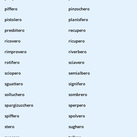
piffero
pinzochero
pistolero
planisfero
presbitero
recupero
ricovero
ricupero
rimprovero
riverbero
rotifero
sciavero
sciopero
semialbero
sguattero
signifero
solluchero
sombrero
spargizucchero
sperpero
spiffero
spolvero
stero
sughero