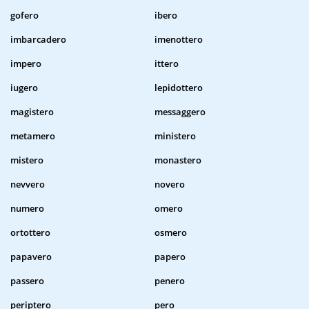
gofero
ibero
imbarcadero
imenottero
impero
ittero
iugero
lepidottero
magistero
messaggero
metamero
ministero
mistero
monastero
nevvero
novero
numero
omero
ortottero
osmero
papavero
papero
passero
penero
periptero
pero