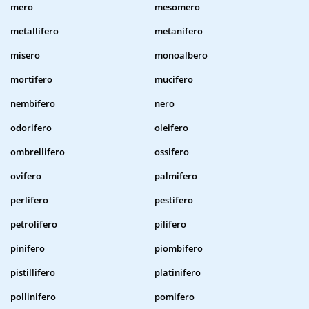
mero
mesomero
metallifero
metanifero
misero
monoalbero
mortifero
mucifero
nembifero
nero
odorifero
oleifero
ombrellifero
ossifero
ovifero
palmifero
perlifero
pestifero
petrolifero
pilifero
pinifero
piombifero
pistillifero
platinifero
pollinifero
pomifero