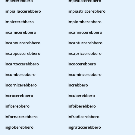
impecerebbero
impelliccerebbero
impiallaccerebbero
impiastriccerebbero
impiccerebbero
impiomberebbero
incamicerebbero
incanniccerebbero
incannuccerebbero
incantuccerebbero
incappuccerebbero
incapriccerebbero
incartoccerebbero
incoccerebbero
incomberebbero
incomincerebbero
incornicerebbero
increbbero
incrocerebbero
incuberebbero
inficerebbero
infoiberebbero
infornacerebbero
infradicerebbero
ingloberebbero
ingraticcerebbero