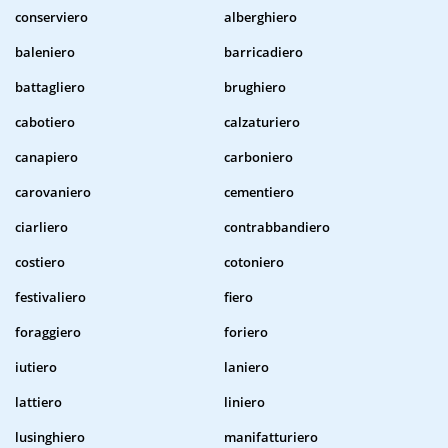
conserviero
alberghiero
baleniero
barricadiero
battagliero
brughiero
cabotiero
calzaturiero
canapiero
carboniero
carovaniero
cementiero
ciarliero
contrabbandiero
costiero
cotoniero
festivaliero
fiero
foraggiero
foriero
iutiero
laniero
lattiero
liniero
lusinghiero
manifatturiero