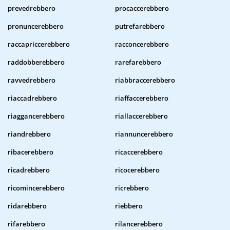
prevedrebbero
procaccerebbero
pronuncerebbero
putrefarebbero
raccapriccerebbero
racconcerebbero
raddobberebbero
rarefarebbero
ravvedrebbero
riabbraccerebbero
riaccadrebbero
riaffaccerebbero
riaggancerebbero
riallaccerebbero
riandrebbero
riannuncerebbero
ribacerebbero
ricaccerebbero
ricadrebbero
ricocerebbero
ricomincerebbero
ricrebbero
ridarebbero
riebbero
rifarebbero
rilancerebbero