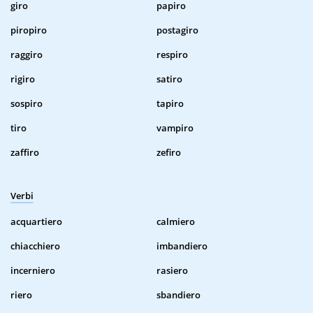
giro
papiro
piropiro
postagiro
raggiro
respiro
rigiro
satiro
sospiro
tapiro
tiro
vampiro
zaffiro
zefiro
Verbi
acquartiero
calmiero
chiacchiero
imbandiero
incerniero
rasiero
riero
sbandiero