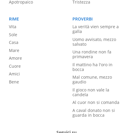
Apotropaico
Tristezza
RIME
PROVERBI
Vita
La verità vien sempre a
galla
Sole
Uomo avvisato, mezzo
Casa
salvato
Mare
Una rondine non fa
primavera
Amore
Il mattino ha l'oro in
Cuore
bocca
Amici
Mal comune, mezzo
Bene
gaudio
Il gioco non vale la
candela
Al cuor non si comanda
A caval donato non si
guarda in bocca
Seguici su