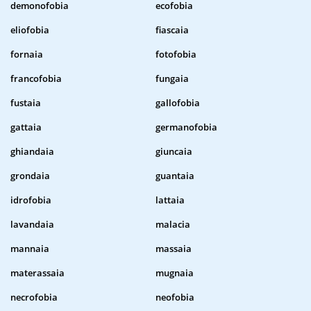
demonofobia
ecofobia
eliofobia
fiascaia
fornaia
fotofobia
francofobia
fungaia
fustaia
gallofobia
gattaia
germanofobia
ghiandaia
giuncaia
grondaia
guantaia
idrofobia
lattaia
lavandaia
malacia
mannaia
massaia
materassaia
mugnaia
necrofobia
neofobia