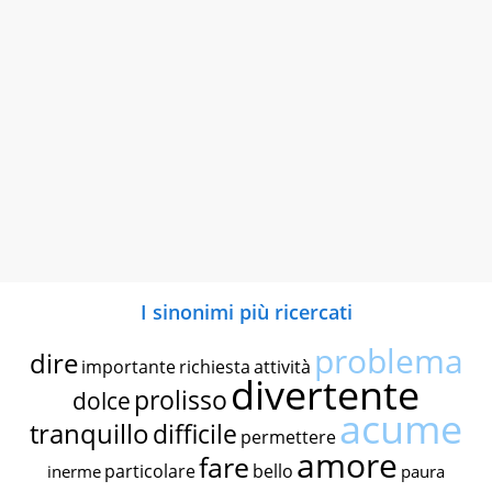
I sinonimi più ricercati
problema
dire
importante
richiesta
attività
divertente
prolisso
dolce
acume
tranquillo
difficile
permettere
amore
fare
particolare
bello
inerme
paura