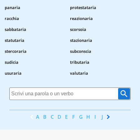
panaria
protestataria
racchia
reazionaria
sabbataria
scorsoia
statutaria
stazionaria
stercoraria
subconscia
sudicia
tributaria
usuraria
valutaria
A
B
C
D
E
F
G
H
I
J
K
L
M
N