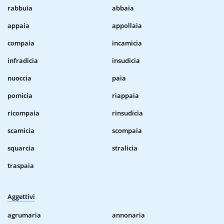
rabbuia
abbaia
appaia
appollaia
compaia
incamicia
infradicia
insudicia
nuoccia
paia
pomicia
riappaia
ricompaia
rinsudicia
scamicia
scompaia
squarcia
stralicia
traspaia
Aggettivi
agrumaria
annonaria