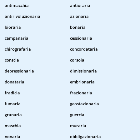
antimacchia
antioraria
antirivoluzionaria
azionaria
bioraria
bonaria
campanaria
cessionaria
chirografaria
concordataria
conscia
corsoia
depressionaria
dimissionaria
donataria
embrionaria
fradicia
frazionaria
fumaria
geostazionaria
granaria
guercia
maschia
muraria
nonaria
obbligazionaria