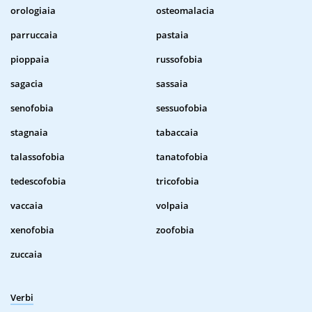
orologiaia
osteomalacia
parruccaia
pastaia
pioppaia
russofobia
sagacia
sassaia
senofobia
sessuofobia
stagnaia
tabaccaia
talassofobia
tanatofobia
tedescofobia
tricofobia
vaccaia
volpaia
xenofobia
zoofobia
zuccaia
Verbi