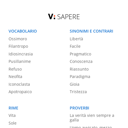
SAPERE
VOCABOLARIO
SINONIMI E CONTRARI
Ossimoro
Libertà
Filantropo
Facile
Idiosincrasia
Pragmatico
Pusillanime
Conoscenza
Refuso
Riassunto
Neofita
Paradigma
Iconoclasta
Gioia
Apotropaico
Tristezza
RIME
PROVERBI
Vita
La verità vien sempre a
galla
Sole
Uomo avvisato, mezzo