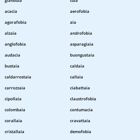
gianduia
tuia
acacia
aerofobia
agorafobia
aia
alzaia
androfobia
anglofobia
asparagiaia
audacia
buongustaia
bustaia
caldaia
caldarrostaia
callaia
carrozzaia
ciabattaia
cipollaia
claustrofobia
colombaia
contumacia
corallaia
cravattaia
cristallaia
demofobia