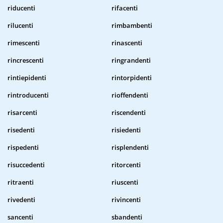
riducenti
rifacenti
rilucenti
rimbambenti
rimescenti
rinascenti
rincrescenti
ringrandenti
rintiepidenti
rintorpidenti
rintroducenti
rioffendenti
risarcenti
riscendenti
risedenti
risiedenti
rispedenti
risplendenti
risuccedenti
ritorcenti
ritraenti
riuscenti
rivedenti
rivincenti
sancenti
sbandenti