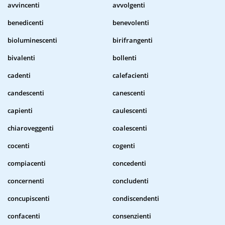
avvincenti
avvolgenti
benedicenti
benevolenti
bioluminescenti
birifrangenti
bivalenti
bollenti
cadenti
calefacienti
candescenti
canescenti
capienti
caulescenti
chiaroveggenti
coalescenti
cocenti
cogenti
compiacenti
concedenti
concernenti
concludenti
concupiscenti
condiscendenti
confacenti
consenzienti