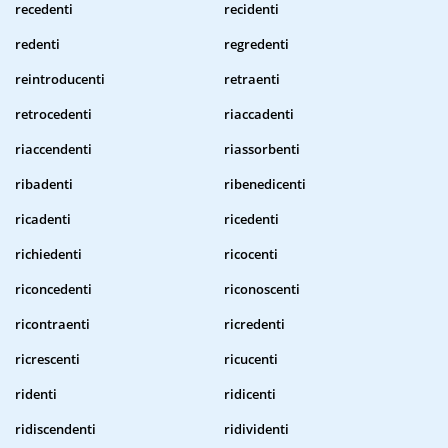
recedenti
recidenti
redenti
regredenti
reintroducenti
retraenti
retrocedenti
riaccadenti
riaccendenti
riassorbenti
ribadenti
ribenedicenti
ricadenti
ricedenti
richiedenti
ricocenti
riconcedenti
riconoscenti
ricontraenti
ricredenti
ricrescenti
ricucenti
ridenti
ridicenti
ridiscendenti
ridividenti