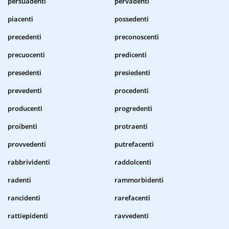
persuadenti
pervadenti
piacenti
possedenti
precedenti
preconoscenti
precuocenti
predicenti
presedenti
presiedenti
prevedenti
procedenti
producenti
progredenti
proibenti
protraenti
provvedenti
putrefacenti
rabbrividenti
raddolcenti
radenti
rammorbidenti
rancidenti
rarefacenti
rattiepidenti
ravvedenti