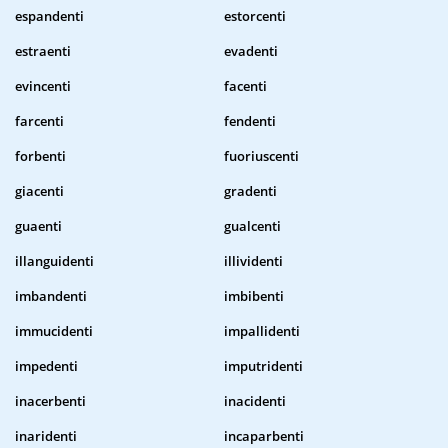
espandenti
estorcenti
estraenti
evadenti
evincenti
facenti
farcenti
fendenti
forbenti
fuoriuscenti
giacenti
gradenti
guaenti
gualcenti
illanguidenti
illividenti
imbandenti
imbibenti
immucidenti
impallidenti
impedenti
imputridenti
inacerbenti
inacidenti
inaridenti
incaparbenti