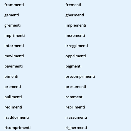
frammenti
frementi
gementi
ghermenti
grementi
implementi
imprimenti
incrementi
intormenti
irreggimenti
movimenti
opprimenti
pavimenti
pigmenti
pimenti
precomprimenti
prementi
presumenti
pulimenti
rammenti
redimenti
reprimenti
riaddormenti
riassumenti
ricomprimenti
righermenti