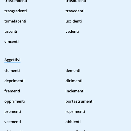
trascendenti
trasducenti
trasgredenti
travedenti
tumefacenti
uccidenti
uscenti
vedenti
vincenti
Aggettivi
clementi
dementi
deprimenti
dirimenti
frementi
inclementi
opprimenti
portastrumenti
prementi
reprimenti
veementi
abbienti