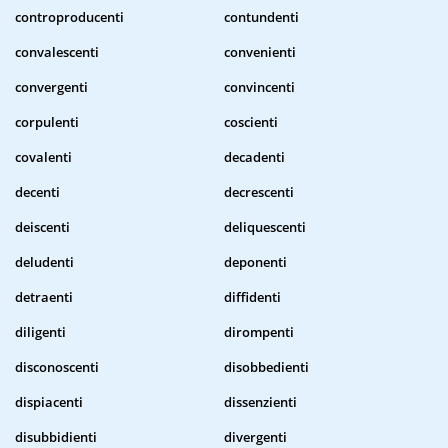
controproducenti
contundenti
convalescenti
convenienti
convergenti
convincenti
corpulenti
coscienti
covalenti
decadenti
decenti
decrescenti
deiscenti
deliquescenti
deludenti
deponenti
detraenti
diffidenti
diligenti
dirompenti
disconoscenti
disobbedienti
dispiacenti
dissenzienti
disubbidienti
divergenti