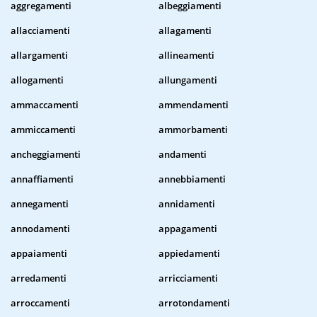
aggregamenti
albeggiamenti
allacciamenti
allagamenti
allargamenti
allineamenti
allogamenti
allungamenti
ammaccamenti
ammendamenti
ammiccamenti
ammorbamenti
ancheggiamenti
andamenti
annaffiamenti
annebbiamenti
annegamenti
annidamenti
annodamenti
appagamenti
appaiamenti
appiedamenti
arredamenti
arricciamenti
arroccamenti
arrotondamenti