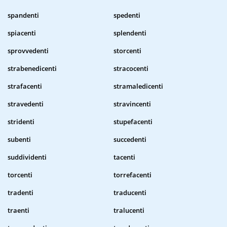
spandenti
spedenti
spiacenti
splendenti
sprovvedenti
storcenti
strabenedicenti
stracocenti
strafacenti
stramaledicenti
stravedenti
stravincenti
stridenti
stupefacenti
subenti
succedenti
suddividenti
tacenti
torcenti
torrefacenti
tradenti
traducenti
traenti
tralucenti