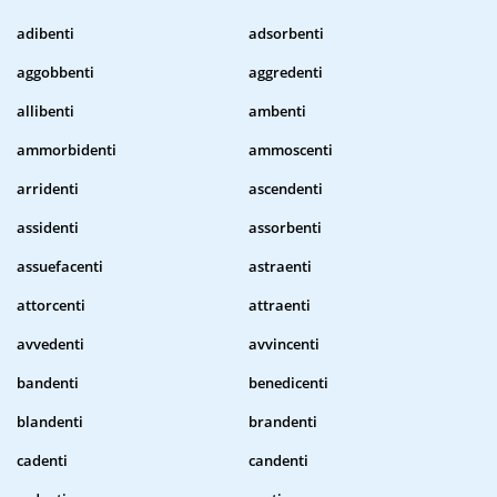
adibenti
adsorbenti
aggobbenti
aggredenti
allibenti
ambenti
ammorbidenti
ammoscenti
arridenti
ascendenti
assidenti
assorbenti
assuefacenti
astraenti
attorcenti
attraenti
avvedenti
avvincenti
bandenti
benedicenti
blandenti
brandenti
cadenti
candenti