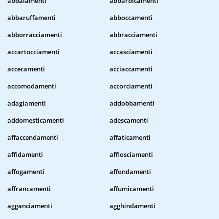
abbaiamenti
abbarbicamenti
abbaruffamenti
abboccamenti
abborracciamenti
abbracciamenti
accartocciamenti
accasciamenti
accecamenti
acciaccamenti
accomodamenti
accorciamenti
adagiamenti
addobbamenti
addomesticamenti
adescamenti
affaccendamenti
affaticamenti
affidamenti
afflosciamenti
affogamenti
affondamenti
affrancamenti
affumicamenti
agganciamenti
agghindamenti