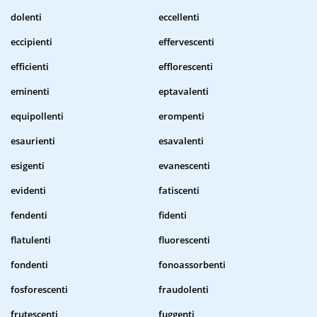
dolenti
eccellenti
eccipienti
effervescenti
efficienti
efflorescenti
eminenti
eptavalenti
equipollenti
erompenti
esaurienti
esavalenti
esigenti
evanescenti
evidenti
fatiscenti
fendenti
fidenti
flatulenti
fluorescenti
fondenti
fonoassorbenti
fosforescenti
fraudolenti
frutescenti
fuggenti