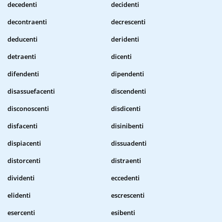
decedenti
decidenti
decontraenti
decrescenti
deducenti
deridenti
detraenti
dicenti
difendenti
dipendenti
disassuefacenti
discendenti
disconoscenti
disdicenti
disfacenti
disinibenti
dispiacenti
dissuadenti
distorcenti
distraenti
dividenti
eccedenti
elidenti
escrescenti
esercenti
esibenti