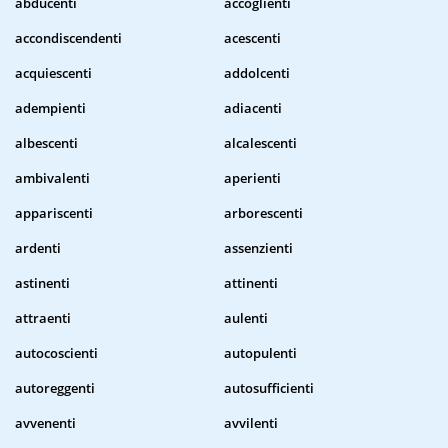
abducenti
accoglienti
accondiscendenti
acescenti
acquiescenti
addolcenti
adempienti
adiacenti
albescenti
alcalescenti
ambivalenti
aperienti
appariscenti
arborescenti
ardenti
assenzienti
astinenti
attinenti
attraenti
aulenti
autocoscienti
autopulenti
autoreggenti
autosufficienti
avvenenti
avvilenti