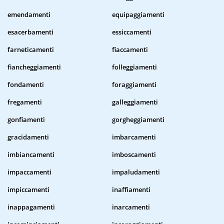
emendamenti
equipaggiamenti
esacerbamenti
essiccamenti
farneticamenti
fiaccamenti
fiancheggiamenti
folleggiamenti
fondamenti
foraggiamenti
fregamenti
galleggiamenti
gonfiamenti
gorgheggiamenti
gracidamenti
imbarcamenti
imbiancamenti
imboscamenti
impaccamenti
impaludamenti
impiccamenti
inaffiamenti
inappagamenti
inarcamenti