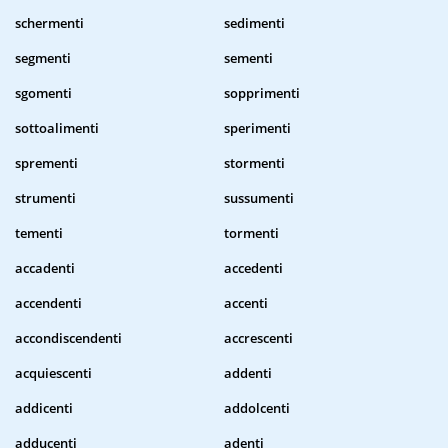
schermenti
sedimenti
segmenti
sementi
sgomenti
sopprimenti
sottoalimenti
sperimenti
sprementi
stormenti
strumenti
sussumenti
tementi
tormenti
accadenti
accedenti
accendenti
accenti
accondiscendenti
accrescenti
acquiescenti
addenti
addicenti
addolcenti
adducenti
adenti