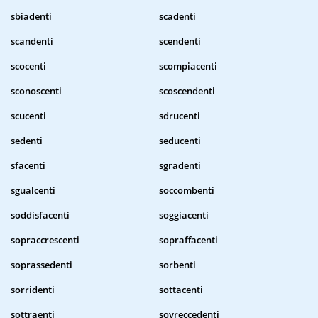
sbiadenti
scadenti
scandenti
scendenti
scocenti
scompiacenti
sconoscenti
scoscendenti
scucenti
sdrucenti
sedenti
seducenti
sfacenti
sgradenti
sgualcenti
soccombenti
soddisfacenti
soggiacenti
sopraccrescenti
sopraffacenti
soprassedenti
sorbenti
sorridenti
sottacenti
sottraenti
sovreccedenti