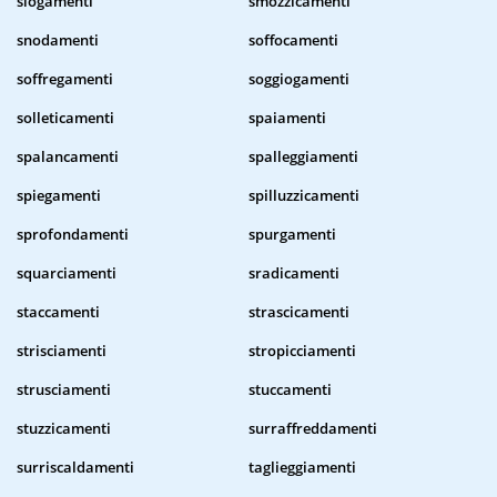
slogamenti
smozzicamenti
snodamenti
soffocamenti
soffregamenti
soggiogamenti
solleticamenti
spaiamenti
spalancamenti
spalleggiamenti
spiegamenti
spilluzzicamenti
sprofondamenti
spurgamenti
squarciamenti
sradicamenti
staccamenti
strascicamenti
strisciamenti
stropicciamenti
strusciamenti
stuccamenti
stuzzicamenti
surraffreddamenti
surriscaldamenti
taglieggiamenti