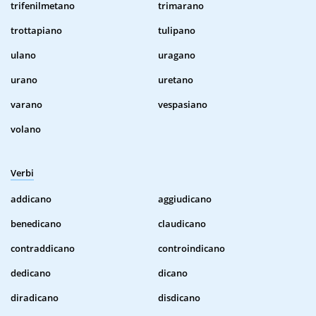
trifenilmetano
trimarano
trottapiano
tulipano
ulano
uragano
urano
uretano
varano
vespasiano
volano
Verbi
addicano
aggiudicano
benedicano
claudicano
contraddicano
controindicano
dedicano
dicano
diradicano
disdicano