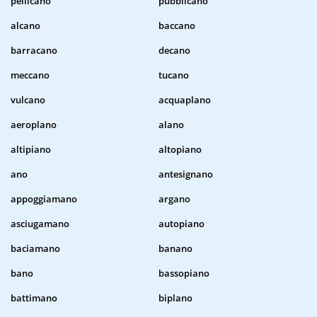
pellicano
pubblicano
alcano
baccano
barracano
decano
meccano
tucano
vulcano
acquaplano
aeroplano
alano
altipiano
altopiano
ano
antesignano
appoggiamano
argano
asciugamano
autopiano
baciamano
banano
bano
bassopiano
battimano
biplano