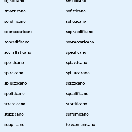
significano
smollicano
smozzicano
sofisticano
solidificano
solleticano
sopraccaricano
sopraedificano
sopredificano
sovraccaricano
sovraffaticano
specificano
sperticano
spiaccicano
spiccicano
spilluzzicano
spiluzzicano
spizzicano
spoliticano
squalificano
strascicano
stratificano
stuzzicano
suffumicano
supplicano
telecomunicano