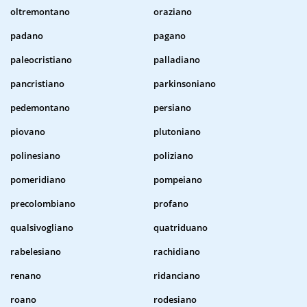
oltremontano
oraziano
padano
pagano
paleocristiano
palladiano
pancristiano
parkinsoniano
pedemontano
persiano
piovano
plutoniano
polinesiano
poliziano
pomeridiano
pompeiano
precolombiano
profano
qualsivogliano
quatriduano
rabelesiano
rachidiano
renano
ridanciano
roano
rodesiano