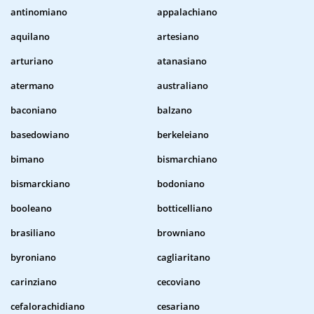
antinomiano
appalachiano
aquilano
artesiano
arturiano
atanasiano
atermano
australiano
baconiano
balzano
basedowiano
berkeleiano
bimano
bismarchiano
bismarckiano
bodoniano
booleano
botticelliano
brasiliano
browniano
byroniano
cagliaritano
carinziano
cecoviano
cefalorachidiano
cesariano