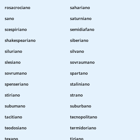
rosacrociano
sahariano
sano
saturniano
scespiriano
semidiafano
shakespeariano
siberiano
siluriano
silvano
slesiano
sovraumano
sovrumano
spartano
spenseriano
staliniano
stiriano
strano
subumano
suburbano
tacitiano
tecnopolitano
teodosiano
termidoriano
texano
tiziano