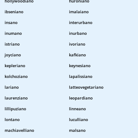
hollywoodiano
huroniano
ibseniano
imalaiano
insano
interurbano
inumano
inurbano
istriano
ivoriano
joyciano
kafkiano
kepleriano
keynesiano
kolchoziano
lapalissiano
lariano
latteovegetariano
laurenziano
leopardiano
lillipuziano
linneano
lontano
luculliano
machiavelliano
malsano