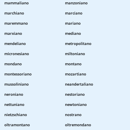
mammaliano
manzoniano
marchiano
marciano
maremmano
mariano
marxiano
mediano
mendeliano
metropolitano
micronesiano
miltoniano
mondano
montano
montessoriano
mozartiano
mussoliniano
neandertaliano
neroniano
nestoriano
nettuniano
newtoniano
nietzschiano
nostrano
oltramontano
oltremondano