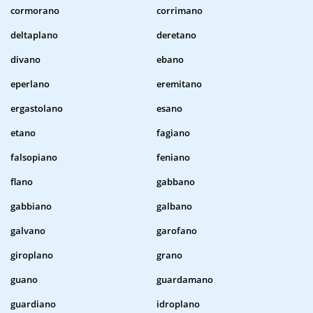
cormorano
corrimano
deltaplano
deretano
divano
ebano
eperlano
eremitano
ergastolano
esano
etano
fagiano
falsopiano
feniano
flano
gabbano
gabbiano
galbano
galvano
garofano
giroplano
grano
guano
guardamano
guardiano
idroplano