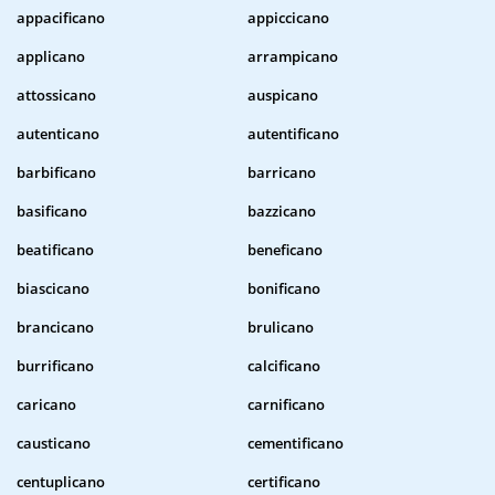
appacificano
appiccicano
applicano
arrampicano
attossicano
auspicano
autenticano
autentificano
barbificano
barricano
basificano
bazzicano
beatificano
beneficano
biascicano
bonificano
brancicano
brulicano
burrificano
calcificano
caricano
carnificano
causticano
cementificano
centuplicano
certificano