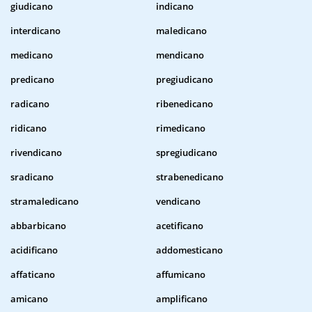
giudicano
indicano
interdicano
maledicano
medicano
mendicano
predicano
pregiudicano
radicano
ribenedicano
ridicano
rimedicano
rivendicano
spregiudicano
sradicano
strabenedicano
stramaledicano
vendicano
abbarbicano
acetificano
acidificano
addomesticano
affaticano
affumicano
amicano
amplificano