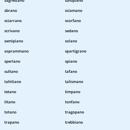
sagrestano
salopiano
sbrano
sciamano
sciarrano
scorfano
scrivano
sedano
semipiano
solano
soprammano
spartigrano
sperlano
spiano
sultano
tafano
tahitiano
talismano
tetano
timpano
titano
tonfano
totano
tragopano
trapano
trebbiano