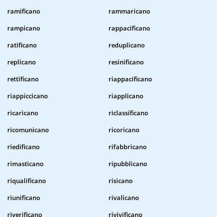
ramificano
rammaricano
rampicano
rappacificano
ratificano
reduplicano
replicano
resinificano
rettificano
riappacificano
riappiccicano
riapplicano
ricaricano
riclassificano
ricomunicano
ricoricano
riedificano
rifabbricano
rimasticano
ripubblicano
riqualificano
risicano
riunificano
rivalicano
riverificano
rivivificano