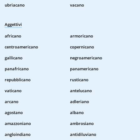
ubriacano
vacano
Aggettivi
africano
armoricano
centroamericano
copernicano
gallicano
negroamericano
panafricano
panamericano
repubblicano
rusticano
vaticano
antelucano
arcano
adleriano
agostano
albano
amazzoniano
ambrosiano
angloindiano
antidiluviano