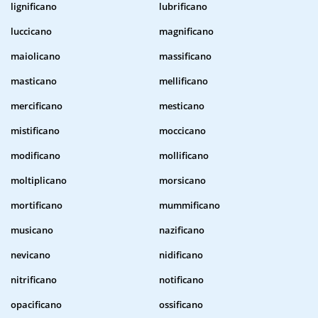
lignificano
lubrificano
luccicano
magnificano
maiolicano
massificano
masticano
mellificano
mercificano
mesticano
mistificano
moccicano
modificano
mollificano
moltiplicano
morsicano
mortificano
mummificano
musicano
nazificano
nevicano
nidificano
nitrificano
notificano
opacificano
ossificano