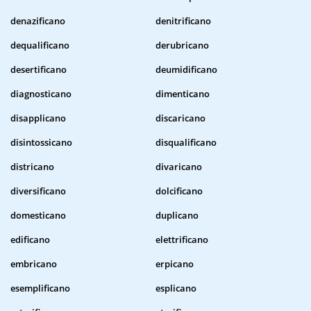
denazificano
denitrificano
dequalificano
derubricano
desertificano
deumidificano
diagnosticano
dimenticano
disapplicano
discaricano
disintossicano
disqualificano
districano
divaricano
diversificano
dolcificano
domesticano
duplicano
edificano
elettrificano
embricano
erpicano
esemplificano
esplicano