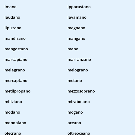
imano
ippocastano
laudano
lavamano
lipizzano
magnano
mandriano
mangano
mangostano
mano
marcapiano
marranzano
melagrano
melograno
mercaptano
metano
metilpropano
mezzosoprano
miliziano
mirabolano
modano
mogano
monoplano
oceano
olecrano
oltreoceano