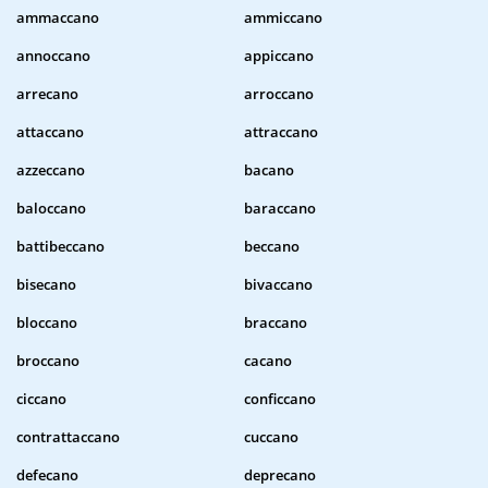
ammaccano
ammiccano
annoccano
appiccano
arrecano
arroccano
attaccano
attraccano
azzeccano
bacano
baloccano
baraccano
battibeccano
beccano
bisecano
bivaccano
bloccano
braccano
broccano
cacano
ciccano
conficcano
contrattaccano
cuccano
defecano
deprecano