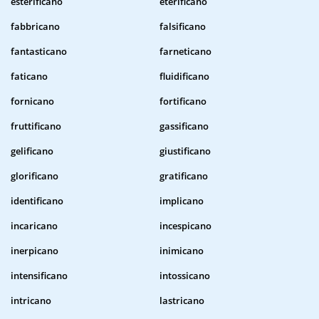
esterificano
eterificano
fabbricano
falsificano
fantasticano
farneticano
faticano
fluidificano
fornicano
fortificano
fruttificano
gassificano
gelificano
giustificano
glorificano
gratificano
identificano
implicano
incaricano
incespicano
inerpicano
inimicano
intensificano
intossicano
intricano
lastricano