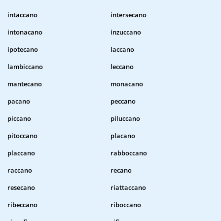
intaccano
intersecano
intonacano
inzuccano
ipotecano
laccano
lambiccano
leccano
mantecano
monacano
pacano
peccano
piccano
piluccano
pitoccano
placano
placcano
rabboccano
raccano
recano
resecano
riattaccano
ribeccano
riboccano