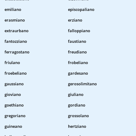
emiliano
episcopaliano
erasmiano
erziano
extraurbano
falloppiano
fantozziano
faustiano
ferragostano
freudiano
friulano
frobeliano
froebeliano
gardesano
gaussiano
gerosolimitano
gioviano
giuliano
goethiano
gordiano
gregoriano
grossolano
guineano
hertziano