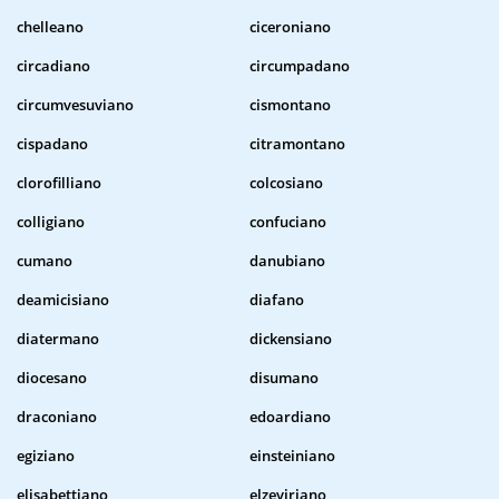
chelleano
ciceroniano
circadiano
circumpadano
circumvesuviano
cismontano
cispadano
citramontano
clorofilliano
colcosiano
colligiano
confuciano
cumano
danubiano
deamicisiano
diafano
diatermano
dickensiano
diocesano
disumano
draconiano
edoardiano
egiziano
einsteiniano
elisabettiano
elzeviriano