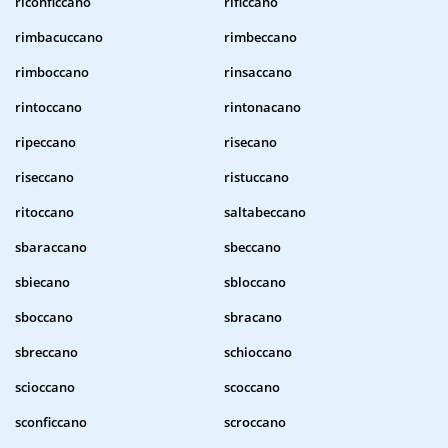
riconficcano
rificcano
rimbacuccano
rimbeccano
rimboccano
rinsaccano
rintoccano
rintonacano
ripeccano
risecano
riseccano
ristuccano
ritoccano
saltabeccano
sbaraccano
sbeccano
sbiecano
sbloccano
sboccano
sbracano
sbreccano
schioccano
scioccano
scoccano
sconficcano
scroccano