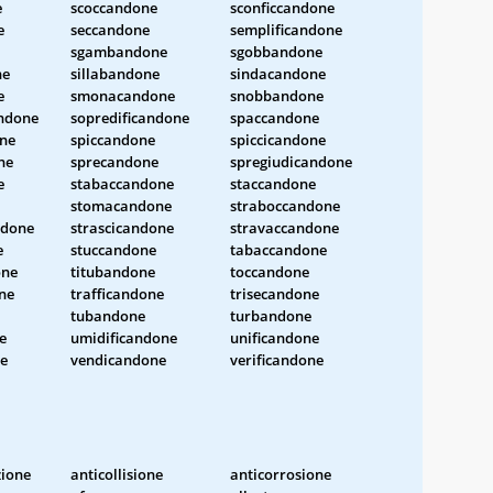
e
scoccandone
sconficcandone
e
seccandone
semplificandone
sgambandone
sgobbandone
ne
sillabandone
sindacandone
e
smonacandone
snobbandone
andone
sopredificandone
spaccandone
one
spiccandone
spiccicandone
ne
sprecandone
spregiudicandone
e
stabaccandone
staccandone
stomacandone
straboccandone
ndone
strascicandone
stravaccandone
e
stuccandone
tabaccandone
one
titubandone
toccandone
ne
trafficandone
trisecandone
tubandone
turbandone
e
umidificandone
unificandone
ne
vendicandone
verificandone
zione
anticollisione
anticorrosione