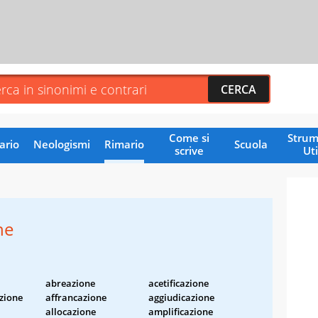
Come si
Strum
ario
Neologismi
Rimario
Scuola
scrive
Uti
ne
abreazione
acetificazione
zione
affrancazione
aggiudicazione
allocazione
amplificazione