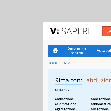
SAPERE
Sinonimi e
Vocabol
contrari
HOME
RIME
Rima con:
abduzio
Sostantivi
abdicazione
abnegazione
acidificazione
addomestica
aggregazione
allegazione