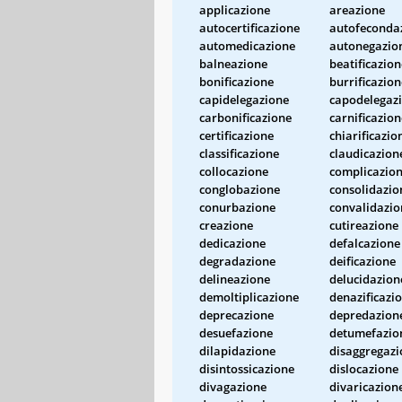
applicazione
areazione
autocertificazione
autofeconda
automedicazione
autonegazio
balneazione
beatificazion
bonificazione
burrificazion
capidelegazione
capodelegaz
carbonificazione
carnificazion
certificazione
chiarificazio
classificazione
claudicazion
collocazione
complicazio
conglobazione
consolidazio
conurbazione
convalidazio
creazione
cutireazione
dedicazione
defalcazione
degradazione
deificazione
delineazione
delucidazion
demoltiplicazione
denazificazi
deprecazione
depredazion
desuefazione
detumefazio
dilapidazione
disaggregazi
disintossicazione
dislocazione
divagazione
divaricazion