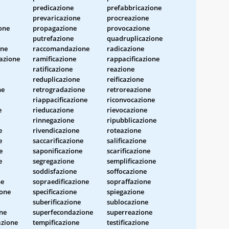
predicazione
prefabbricazione
prevaricazione
procreazione
one
propagazione
provocazione
putrefazione
quadruplicazione
one
raccomandazione
radicazione
azione
ramificazione
rappacificazione
ratificazione
reazione
reduplicazione
reificazione
ne
retrogradazione
retroreazione
riappacificazione
riconvocazione
e
rieducazione
rievocazione
rinnegazione
ripubblicazione
e
rivendicazione
roteazione
e
saccarificazione
salificazione
e
saponificazione
scarificazione
e
segregazione
semplificazione
soddisfazione
soffocazione
ne
sopraedificazione
sopraffazione
ione
specificazione
spiegazione
suberificazione
sublocazione
ne
superfecondazione
superreazione
azione
tempificazione
testificazione