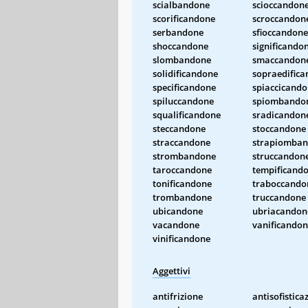
scialbandone
scioccandon
scorificandone
scroccandon
serbandone
sfioccandone
shoccandone
significando
slombandone
smaccandon
solidificandone
sopraedific
specificandone
spiaccicand
spiluccandone
spiombando
squalificandone
sradicandon
steccandone
stoccandone
straccandone
strapiomba
strombandone
struccandon
taroccandone
tempificand
tonificandone
traboccando
trombandone
truccandone
ubicandone
ubriacandon
vacandone
vanificando
vinificandone
Aggettivi
antifrizione
antisofistica