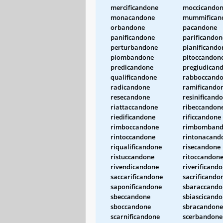
mercificandone
moccicando
monacandone
mummifican
orbandone
pacandone
panificandone
parificandon
perturbandone
pianificando
piombandone
pitoccandon
predicandone
pregiudican
qualificandone
rabboccand
radicandone
ramificando
resecandone
resinificand
riattaccandone
ribeccandon
riedificandone
rificcandone
rimboccandone
rimbomband
rintoccandone
rintonacand
riqualificandone
risecandone
ristuccandone
ritoccandon
rivendicandone
riverificand
saccarificandone
sacrificando
saponificandone
sbaraccando
sbeccandone
sbiascicand
sboccandone
sbracandone
scarnificandone
scerbandone