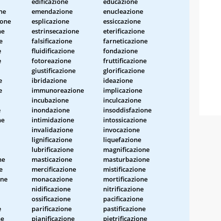
edificazione
educazione
one
emendazione
enucleazione
ione
esplicazione
essiccazione
ne
estrinsecazione
eterificazione
e
falsificazione
farneticazione
e
fluidificazione
fondazione
e
fotoreazione
fruttificazione
giustificazione
glorificazione
e
ibridazione
ideazione
e
immunoreazione
implicazione
incubazione
inculcazione
e
inondazione
insoddisfazione
ne
intimidazione
intossicazione
invalidazione
invocazione
lignificazione
liquefazione
lubrificazione
magnificazione
ne
masticazione
masturbazione
e
mercificazione
mistificazione
one
monacazione
mortificazione
nidificazione
nitrificazione
ossificazione
pacificazione
e
parificazione
pastificazione
ne
pianificazione
pietrificazione