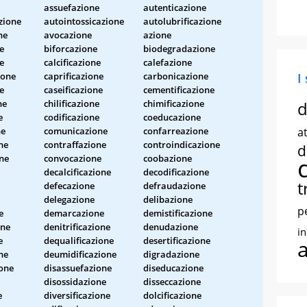
assuefazione
autenticazione
zione
autointossicazione
autolubrificazione
ne
avocazione
azione
e
biforcazione
biodegradazione
e
calcificazione
calefazione
ione
caprificazione
carbonicazione
I
e
caseificazione
cementificazione
ne
chilificazione
chimificazione
d
e
codificazione
coeducazione
ne
comunicazione
confarreazione
at
ne
contraffazione
controindicazione
d
ne
convocazione
coobazione
decalcificazione
decodificazione
t
defecazione
defraudazione
delegazione
delibazione
p
e
demarcazione
demistificazione
one
denitrificazione
denudazione
i
e
dequalificazione
desertificazione
ne
deumidificazione
digradazione
one
disassuefazione
diseducazione
disossidazione
disseccazione
e
diversificazione
dolcificazione