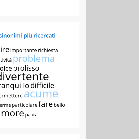
 sinonimi più ricercati
ire
importante
richiesta
problema
tività
prolisso
olce
divertente
ranquillo
difficile
acume
ermettere
fare
particolare
bello
nerme
amore
paura