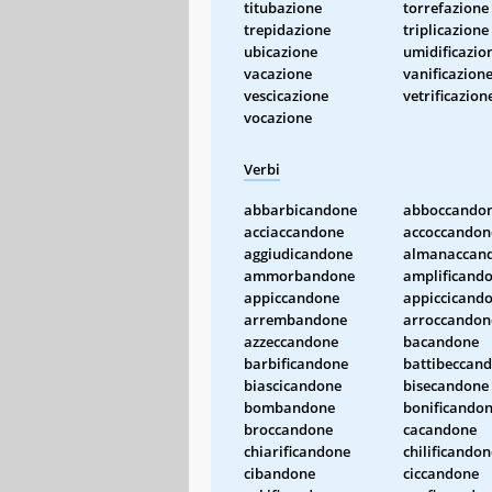
titubazione
torrefazione
trepidazione
triplicazione
ubicazione
umidificazio
vacazione
vanificazion
vescicazione
vetrificazion
vocazione
Verbi
abbarbicandone
abboccando
acciaccandone
accoccandon
aggiudicandone
almanaccan
ammorbandone
amplificand
appiccandone
appiccicand
arrembandone
arroccandon
azzeccandone
bacandone
barbificandone
battibeccan
biascicandone
bisecandone
bombandone
bonificando
broccandone
cacandone
chiarificandone
chilificandon
cibandone
ciccandone