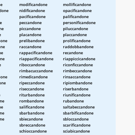
ne
modificandone
mollificandone
done
nidificandone
opacificandone
pacificandone
palificandone
e
peccandone
personificandone
ne
piccandone
piluccandone
e
placandone
placcandone
done
prelibandone
prolificandone
one
raccandone
raddobbandone
ne
rappacificandone
recandone
one
riappacificandone
riappiccicandone
e
riboccandone
riconficcandone
rimbacuccandone
rimbeccandone
one
rimedicandone
rinsaccandone
one
ripeccandone
ripiombandone
riseccandone
riserbandone
e
riturbandone
riunificandone
one
rombandone
rubandone
ne
salificandone
saltabeccandone
ne
sbarbandone
sbarbificandone
one
sbiecandone
sbloccandone
sbreccandone
scarificandone
schioccandone
sciabicandone