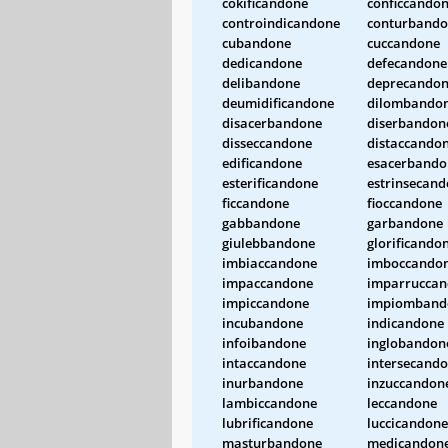
cokificandone
conficcando
controindicandone
conturband
cubandone
cuccandone
dedicandone
defecandone
delibandone
deprecando
deumidificandone
dilombando
disacerbandone
diserbandon
disseccandone
distaccando
edificandone
esacerbando
esterificandone
estrinsecan
ficcandone
fioccandone
gabbandone
garbandone
giulebbandone
glorificando
imbiaccandone
imboccando
impaccandone
imparrucca
impiccandone
impiomband
incubandone
indicandone
infoibandone
inglobandon
intaccandone
intersecand
inurbandone
inzuccandon
lambiccandone
leccandone
lubrificandone
luccicandone
masturbandone
medicandon