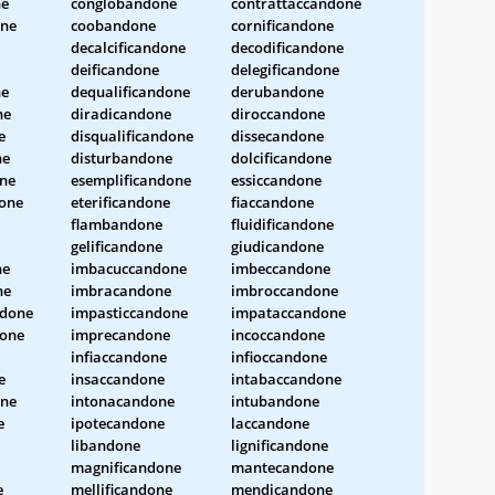
ne
conglobandone
contrattaccandone
one
coobandone
cornificandone
decalcificandone
decodificandone
deificandone
delegificandone
ne
dequalificandone
derubandone
ne
diradicandone
diroccandone
e
disqualificandone
dissecandone
ne
disturbandone
dolcificandone
ne
esemplificandone
essiccandone
done
eterificandone
fiaccandone
flambandone
fluidificandone
gelificandone
giudicandone
ne
imbacuccandone
imbeccandone
ne
imbracandone
imbroccandone
ndone
impasticcandone
impataccandone
one
imprecandone
incoccandone
infiaccandone
infioccandone
e
insaccandone
intabaccandone
one
intonacandone
intubandone
e
ipotecandone
laccandone
libandone
lignificandone
magnificandone
mantecandone
e
mellificandone
mendicandone