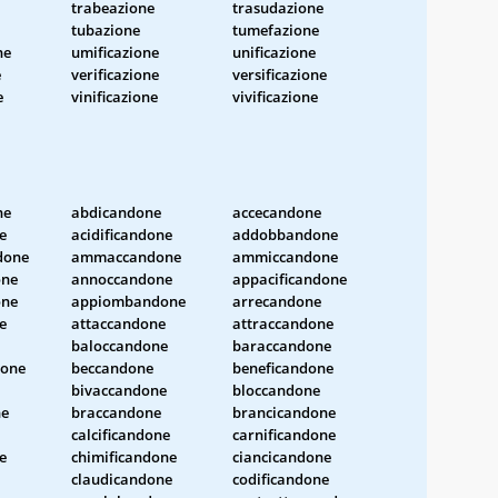
trabeazione
trasudazione
tubazione
tumefazione
ne
umificazione
unificazione
e
verificazione
versificazione
e
vinificazione
vivificazione
ne
abdicandone
accecandone
e
acidificandone
addobbandone
done
ammaccandone
ammiccandone
one
annoccandone
appacificandone
one
appiombandone
arrecandone
e
attaccandone
attraccandone
baloccandone
baraccandone
done
beccandone
beneficandone
bivaccandone
bloccandone
ne
braccandone
brancicandone
calcificandone
carnificandone
e
chimificandone
ciancicandone
claudicandone
codificandone