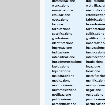
domesticazione
duplicazione
elencazione
elettrificazi
esacerbazione
esemplificaz
essudazione
esterificazio
evocazione
fabbricazion
fazione
fecondazion
fornicazione
fortificazion
gassificazione
gelificazione
gradazione
gratificazion
identificazione
imbarcazion
imprecazione
inalveazione
indicazione
ineducazion
intensificazione
intersecazio
intradermoreazione
intubazione
lapidazione
legazione
liquidazione
locazione
maleducazione
massificazio
medicazione
mellificazion
modificazione
moltiplicazi
mummificazione
negazione
notificazione
ossidazione
palificazione
panificazion
personificazione
perturbazio