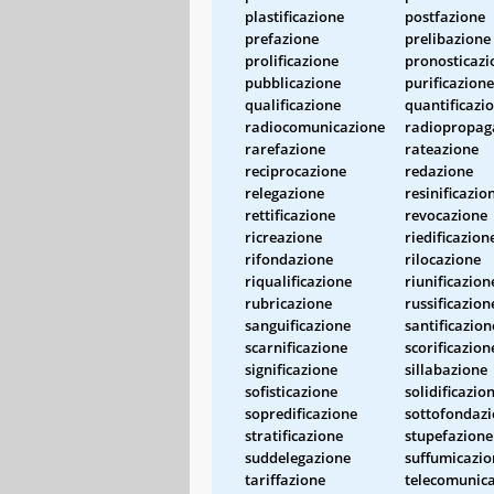
plastificazione
postfazione
prefazione
prelibazione
prolificazione
pronosticazi
pubblicazione
purificazione
qualificazione
quantificazi
radiocomunicazione
radiopropag
rarefazione
rateazione
reciprocazione
redazione
relegazione
resinificazio
rettificazione
revocazione
ricreazione
riedificazion
rifondazione
rilocazione
riqualificazione
riunificazion
rubricazione
russificazion
sanguificazione
santificazion
scarnificazione
scorificazion
significazione
sillabazione
sofisticazione
solidificazio
sopredificazione
sottofondaz
stratificazione
stupefazione
suddelegazione
suffumicazio
tariffazione
telecomunic