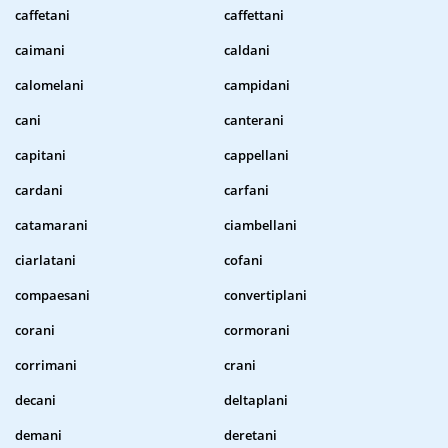
caffetani
caffettani
caimani
caldani
calomelani
campidani
cani
canterani
capitani
cappellani
cardani
carfani
catamarani
ciambellani
ciarlatani
cofani
compaesani
convertiplani
corani
cormorani
corrimani
crani
decani
deltaplani
demani
deretani