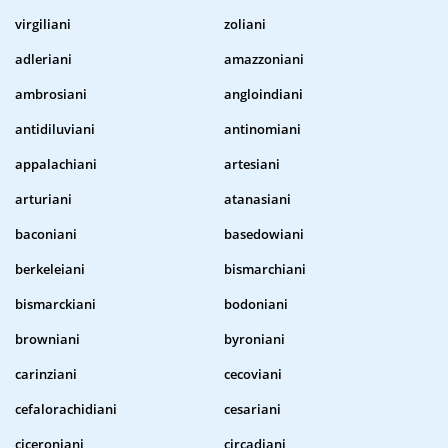
virgiliani
zoliani
adleriani
amazzoniani
ambrosiani
angloindiani
antidiluviani
antinomiani
appalachiani
artesiani
arturiani
atanasiani
baconiani
basedowiani
berkeleiani
bismarchiani
bismarckiani
bodoniani
browniani
byroniani
carinziani
cecoviani
cefalorachidiani
cesariani
ciceroniani
circadiani