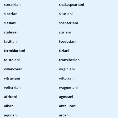
scespiriani
shakespeariani
siberiani
siluriani
slesiani
spenseriani
staliniani
stiriani
tacitiani
teodosiani
termidoriani
tiziani
tolstoiani
transiberiani
villanoviani
virginiani
vitruviani
vittoriani
volterriani
wagneriani
africani
agostani
albani
antelucani
aquilani
arcani