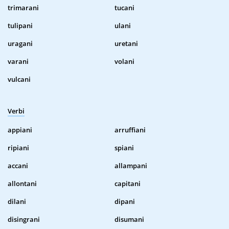
trimarani
tucani
tulipani
ulani
uragani
uretani
varani
volani
vulcani
Verbi
appiani
arruffiani
ripiani
spiani
accani
allampani
allontani
capitani
dilani
dipani
disingrani
disumani