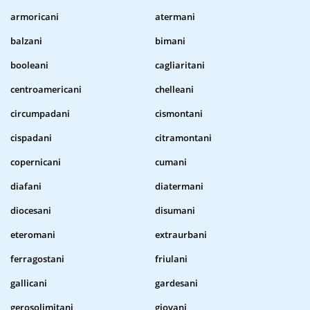
armoricani
atermani
balzani
bimani
booleani
cagliaritani
centroamericani
chelleani
circumpadani
cismontani
cispadani
citramontani
copernicani
cumani
diafani
diatermani
diocesani
disumani
eteromani
extraurbani
ferragostani
friulani
gallicani
gardesani
gerosolimitani
giovani