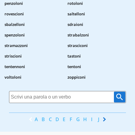
penzoloni
rotoloni
rovescioni
saltelloni
sbalzelloni
sdraioni
spenzoloni
strabalzoni
stramazzoni
strasciconi
striscioni
tastoni
tentennoni
tentoni
voltoloni
zoppiconi
A
B
C
D
E
F
G
H
I
J
K
L
M
N