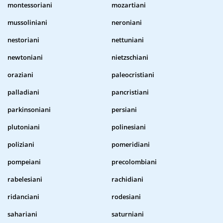
montessoriani
mozartiani
mussoliniani
neroniani
nestoriani
nettuniani
newtoniani
nietzschiani
oraziani
paleocristiani
palladiani
pancristiani
parkinsoniani
persiani
plutoniani
polinesiani
poliziani
pomeridiani
pompeiani
precolombiani
rabelesiani
rachidiani
ridanciani
rodesiani
sahariani
saturniani