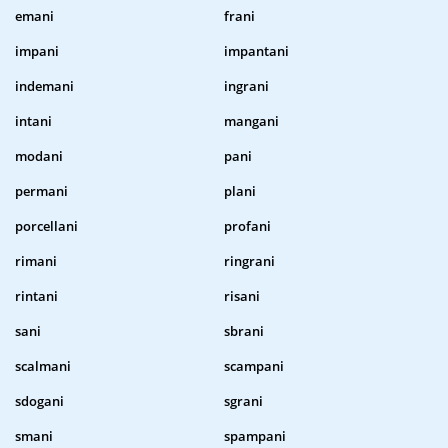
emani
frani
impani
impantani
indemani
ingrani
intani
mangani
modani
pani
permani
plani
porcellani
profani
rimani
ringrani
rintani
risani
sani
sbrani
scalmani
scampani
sdogani
sgrani
smani
spampani