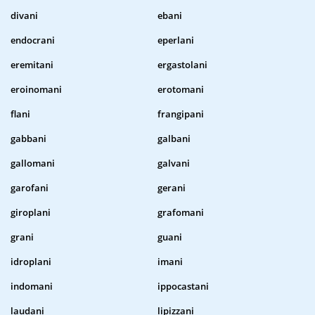
divani
ebani
endocrani
eperlani
eremitani
ergastolani
eroinomani
erotomani
flani
frangipani
gabbani
galbani
gallomani
galvani
garofani
gerani
giroplani
grafomani
grani
guani
idroplani
imani
indomani
ippocastani
laudani
lipizzani