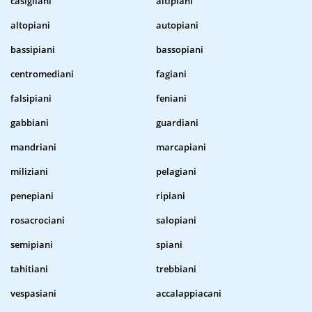
casigliani
altipiani
altopiani
autopiani
bassipiani
bassopiani
centromediani
fagiani
falsipiani
feniani
gabbiani
guardiani
mandriani
marcapiani
miliziani
pelagiani
penepiani
ripiani
rosacrociani
salopiani
semipiani
spiani
tahitiani
trebbiani
vespasiani
accalappiacani