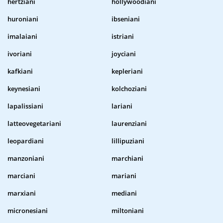
hertziani
hollywoodiani
huroniani
ibseniani
imalaiani
istriani
ivoriani
joyciani
kafkiani
kepleriani
keynesiani
kolchoziani
lapalissiani
lariani
latteovegetariani
laurenziani
leopardiani
lillipuziani
manzoniani
marchiani
marciani
mariani
marxiani
mediani
micronesiani
miltoniani