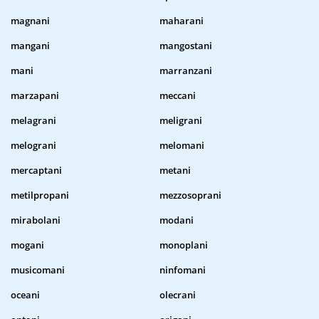
magnani
maharani
mangani
mangostani
mani
marranzani
marzapani
meccani
melagrani
meligrani
melograni
melomani
mercaptani
metani
metilpropani
mezzosoprani
mirabolani
modani
mogani
monoplani
musicomani
ninfomani
oceani
olecrani