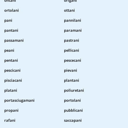
ontani
origani
ortolani
ottani
pani
pannilani
pantani
paramani
passamani
pastrani
peani
pellicani
pentani
pescecani
pescicani
pievani
pisciacani
plantani
platani
poliuretani
portasciugamani
portolani
propani
pubblicani
rafani
saccapani