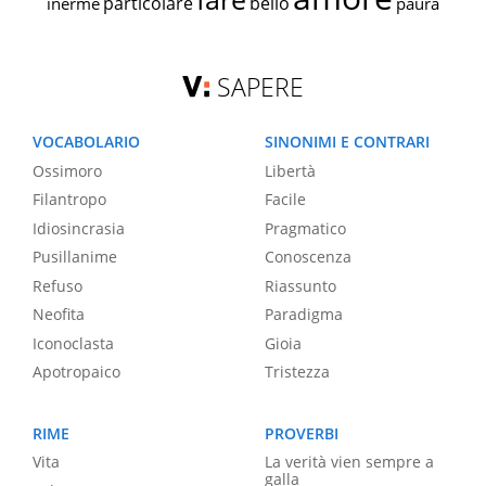
particolare
bello
inerme
paura
SAPERE
VOCABOLARIO
SINONIMI E CONTRARI
Ossimoro
Libertà
Filantropo
Facile
Idiosincrasia
Pragmatico
Pusillanime
Conoscenza
Refuso
Riassunto
Neofita
Paradigma
Iconoclasta
Gioia
Apotropaico
Tristezza
RIME
PROVERBI
Vita
La verità vien sempre a
galla