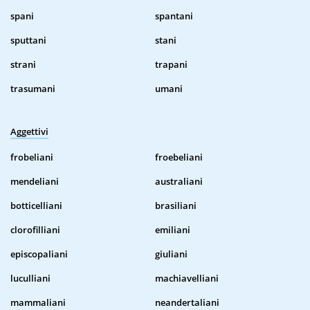
spani
spantani
sputtani
stani
strani
trapani
trasumani
umani
Aggettivi
frobeliani
froebeliani
mendeliani
australiani
botticelliani
brasiliani
clorofilliani
emiliani
episcopaliani
giuliani
luculliani
machiavelliani
mammaliani
neandertaliani