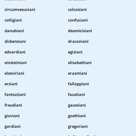
circumvesuviani
colcosiani
colligiani
confuciani
danubiani
deamicisiani
dickensiani
draconiani
edoardiani
egiziani
einsteiniani
elisabettiani
elzeviriani
erasmiani
erziani
falloppiani
fantozziani
faustiani
freudiani
gaussiani
gioviani
goethiani
gordiani
gregoriani