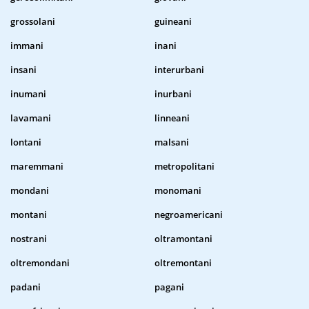
grossolani
guineani
immani
inani
insani
interurbani
inumani
inurbani
lavamani
linneani
lontani
malsani
maremmani
metropolitani
mondani
monomani
montani
negroamericani
nostrani
oltramontani
oltremondani
oltremontani
padani
pagani