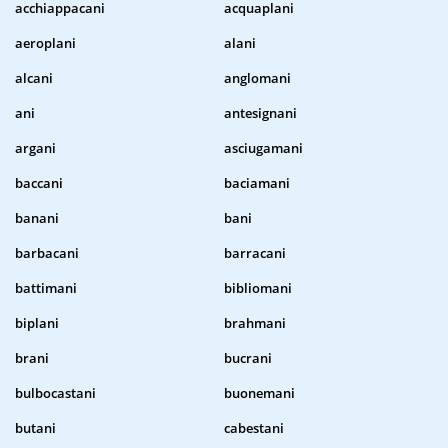
acchiappacani
acquaplani
aeroplani
alani
alcani
anglomani
ani
antesignani
argani
asciugamani
baccani
baciamani
banani
bani
barbacani
barracani
battimani
bibliomani
biplani
brahmani
brani
bucrani
bulbocastani
buonemani
butani
cabestani