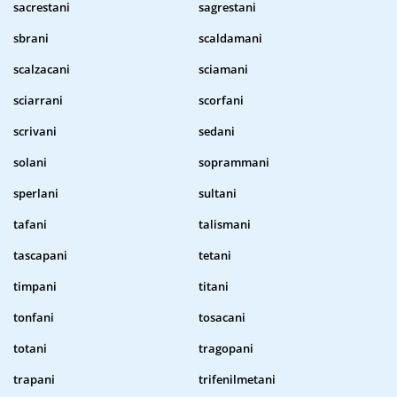
sacrestani
sagrestani
sbrani
scaldamani
scalzacani
sciamani
sciarrani
scorfani
scrivani
sedani
solani
soprammani
sperlani
sultani
tafani
talismani
tascapani
tetani
timpani
titani
tonfani
tosacani
totani
tragopani
trapani
trifenilmetani