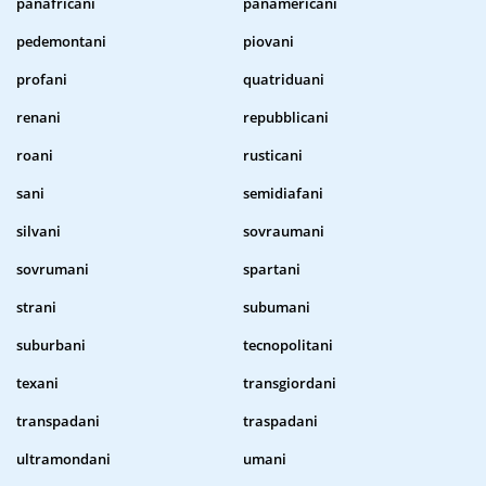
panafricani
panamericani
pedemontani
piovani
profani
quatriduani
renani
repubblicani
roani
rusticani
sani
semidiafani
silvani
sovraumani
sovrumani
spartani
strani
subumani
suburbani
tecnopolitani
texani
transgiordani
transpadani
traspadani
ultramondani
umani