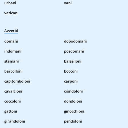
urbani
vani
vaticani
Avverbi
domani
dopodomani
indomani
posdomani
stamani
balzelloni
barcolloni
bocconi
capitomboloni
carponi
cavalcioni
ciondoloni
coccoloni
dondoloni
gattoni
ginocchioni
girandoloni
pendoloni