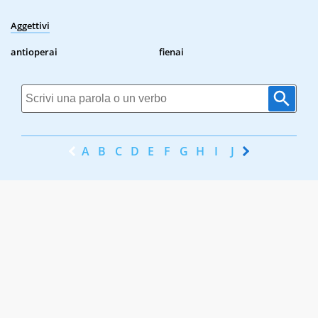
Aggettivi
antioperai
fienai
A
B
C
D
E
F
G
H
I
J
K
L
M
N