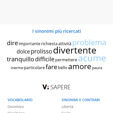
I sinonimi più ricercati
problema
dire
importante
richiesta
attività
divertente
prolisso
dolce
acume
tranquillo
difficile
permettere
amore
fare
particolare
bello
inerme
paura
SAPERE
VOCABOLARIO
SINONIMI E CONTRARI
Ossimoro
Libertà