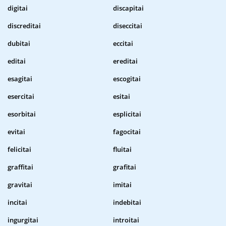
digitai
discapitai
discreditai
diseccitai
dubitai
eccitai
editai
ereditai
esagitai
escogitai
esercitai
esitai
esorbitai
esplicitai
evitai
fagocitai
felicitai
fluitai
graffitai
grafitai
gravitai
imitai
incitai
indebitai
ingurgitai
introitai