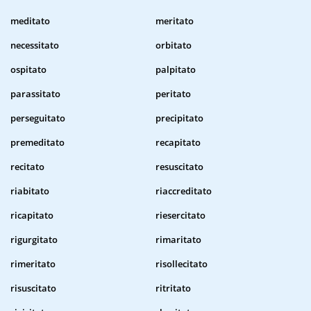
meditato
meritato
necessitato
orbitato
ospitato
palpitato
parassitato
peritato
perseguitato
precipitato
premeditato
recapitato
recitato
resuscitato
riabitato
riaccreditato
ricapitato
riesercitato
rigurgitato
rimaritato
rimeritato
risollecitato
risuscitato
ritritato