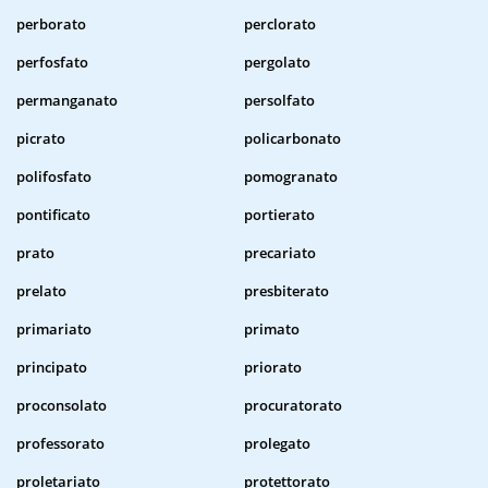
perborato
perclorato
perfosfato
pergolato
permanganato
persolfato
picrato
policarbonato
polifosfato
pomogranato
pontificato
portierato
prato
precariato
prelato
presbiterato
primariato
primato
principato
priorato
proconsolato
procuratorato
professorato
prolegato
proletariato
protettorato