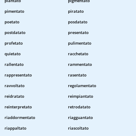
piantato
pigmentato
pimentato
piratato
poetato
posdatato
postdatato
presentato
profetato
pulimentato
quietato
racchetato
rallentato
rammentato
rappresentato
rasentato
ravvoltato
regolamentato
reidratato
reimpiantato
reinterpretato
retrodatato
riaddormentato
riagguantato
riappaltato
riascoltato