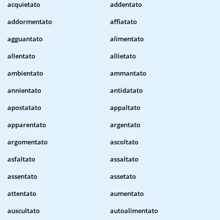
acquietato
addentato
addormentato
affiatato
agguantato
alimentato
allentato
allietato
ambientato
ammantato
annientato
antidatato
apostatato
appaltato
apparentato
argentato
argomentato
ascoltato
asfaltato
assaltato
assentato
assetato
attentato
aumentato
auscultato
autoalimentato