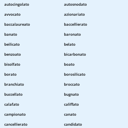
autocingolato
autosnodato
avvocato
azionariato
baccalaureato
baccellierato
banato
baronato
beilicato
belato
benzoato
bicarbonato
bisolfato
boato
borato
borosilicato
branchiato
broccato
buccellato
bugnato
calafato
califfato
campionato
canato
cancellierato
candidato