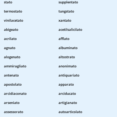
stato
supplentato
termostato
tungstato
vinilacetato
xantato
abigeato
acetilsalicilato
acrilato
afflato
agnato
albuminato
alogenato
altostrato
ammiragliato
anonimato
antenato
antiquariato
apostolato
apparato
arcidiaconato
arciducato
arseniato
artigianato
assessorato
autoarticolato