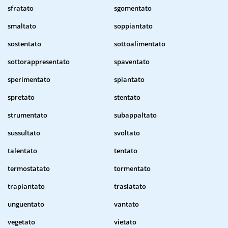
sfratato
sgomentato
smaltato
soppiantato
sostentato
sottoalimentato
sottorappresentato
spaventato
sperimentato
spiantato
spretato
stentato
strumentato
subappaltato
sussultato
svoltato
talentato
tentato
termostatato
tormentato
trapiantato
traslatato
unguentato
vantato
vegetato
vietato