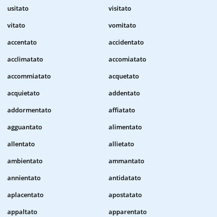
usitato
visitato
vitato
vomitato
accentato
accidentato
acclimatato
accomiatato
accommiatato
acquetato
acquietato
addentato
addormentato
affiatato
agguantato
alimentato
allentato
allietato
ambientato
ammantato
annientato
antidatato
aplacentato
apostatato
appaltato
apparentato