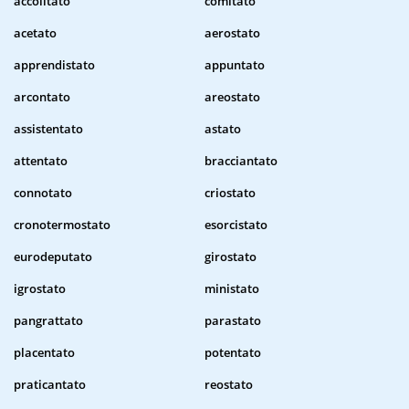
accolitato
comitato
acetato
aerostato
apprendistato
appuntato
arcontato
areostato
assistentato
astato
attentato
bracciantato
connotato
criostato
cronotermostato
esorcistato
eurodeputato
girostato
igrostato
ministato
pangrattato
parastato
placentato
potentato
praticantato
reostato