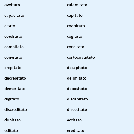
avvitato
calamitato
capacitato
capitato
citato
coabitato
coeditato
cogitato
compitato
concitato
convitato
cortocircuitato
crepitato
decapitato
decrepitato
delimitato
demeritato
depositato
digitato
discapitato
discreditato
diseccitato
dubitato
eccitato
editato
ereditato