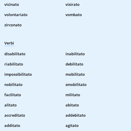
vicinato
visirato
volontariato
vombato
zirconato
Verbi
disabilitato
inabilitato
riabilitato
debilitato
impossibilitato
mobilitato
nobilitato
smobilitato
facilitato
militato
alitato
abitato
accreditato
addebitato
additato
agitato