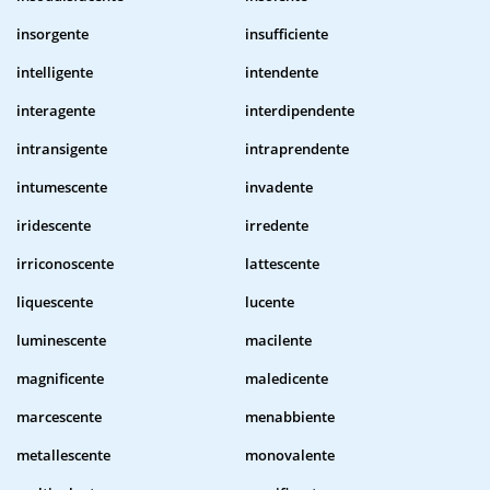
insorgente
insufficiente
intelligente
intendente
interagente
interdipendente
intransigente
intraprendente
intumescente
invadente
iridescente
irredente
irriconoscente
lattescente
liquescente
lucente
luminescente
macilente
magnificente
maledicente
marcescente
menabbiente
metallescente
monovalente