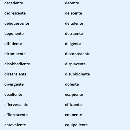
decadente
decente
decrescente
deiscente
deliquescente
deludente
deponente
detraente
diffidente
diligente
dirompente
disconoscente
disobbediente
dispiacente
dissenziente
disubbidiente
divergente
dolente
eccellente
eccipiente
effervescente
efficiente
efflorescente
eminente
eptavalente
equipollente