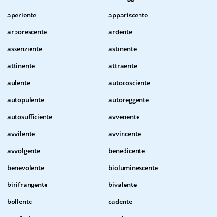
aperiente
appariscente
arborescente
ardente
assenziente
astinente
attinente
attraente
aulente
autocosciente
autopulente
autoreggente
autosufficiente
avvenente
avvilente
avvincente
avvolgente
benedicente
benevolente
bioluminescente
birifrangente
bivalente
bollente
cadente