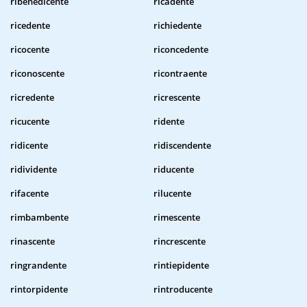
ribenedicente
ricadente
ricedente
richiedente
ricocente
riconcedente
riconoscente
ricontraente
ricredente
ricrescente
ricucente
ridente
ridicente
ridiscendente
ridividente
riducente
rifacente
rilucente
rimbambente
rimescente
rinascente
rincrescente
ringrandente
rintiepidente
rintorpidente
rintroducente