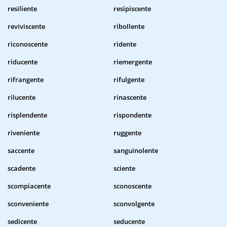
resiliente
resipiscente
reviviscente
ribollente
riconoscente
ridente
riducente
riemergente
rifrangente
rifulgente
rilucente
rinascente
risplendente
rispondente
riveniente
ruggente
saccente
sanguinolente
scadente
sciente
scompiacente
sconoscente
sconveniente
sconvolgente
sedicente
seducente