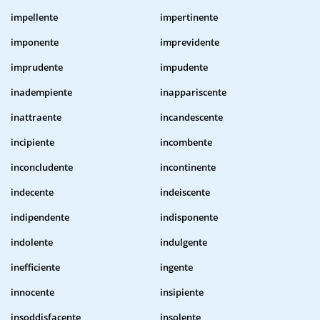
impellente
impertinente
imponente
imprevidente
imprudente
impudente
inadempiente
inappariscente
inattraente
incandescente
incipiente
incombente
inconcludente
incontinente
indecente
indeiscente
indipendente
indisponente
indolente
indulgente
inefficiente
ingente
innocente
insipiente
insoddisfacente
insolente