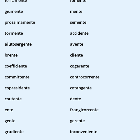
ferramente
fomente
giumente
mente
prossimamente
semente
tormente
accidente
aiutosergente
avente
brente
cliente
coefficiente
cogerente
committente
controcorrente
copresidente
cotangente
coutente
dente
ente
frangicorrente
gente
gerente
gradiente
inconveniente