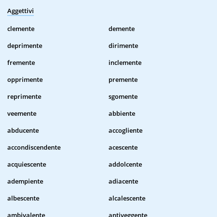
Aggettivi
clemente
demente
deprimente
dirimente
fremente
inclemente
opprimente
premente
reprimente
sgomente
veemente
abbiente
abducente
accogliente
accondiscendente
acescente
acquiescente
addolcente
adempiente
adiacente
albescente
alcalescente
ambivalente
antiveggente