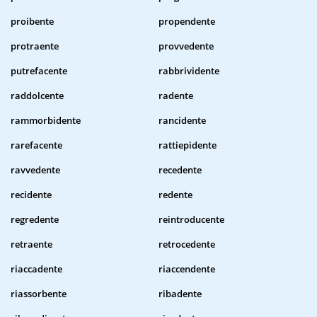
proibente
propendente
protraente
provvedente
putrefacente
rabbrividente
raddolcente
radente
rammorbidente
rancidente
rarefacente
rattiepidente
ravvedente
recedente
recidente
redente
regredente
reintroducente
retraente
retrocedente
riaccadente
riaccendente
riassorbente
ribadente