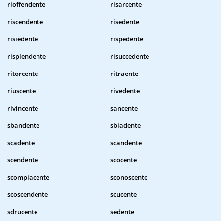
rioffendente
risarcente
riscendente
risedente
risiedente
rispedente
risplendente
risuccedente
ritorcente
ritraente
riuscente
rivedente
rivincente
sancente
sbandente
sbiadente
scadente
scandente
scendente
scocente
scompiacente
sconoscente
scoscendente
scucente
sdrucente
sedente