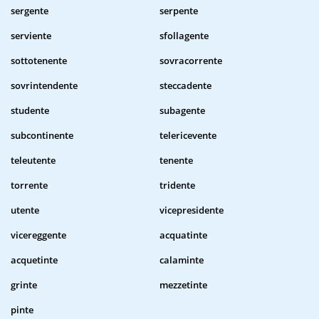
sergente
serpente
serviente
sfollagente
sottotenente
sovracorrente
sovrintendente
steccadente
studente
subagente
subcontinente
telericevente
teleutente
tenente
torrente
tridente
utente
vicepresidente
vicereggente
acquatinte
acquetinte
calaminte
grinte
mezzetinte
pinte