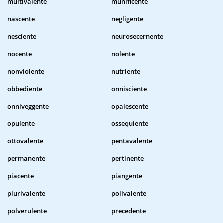
multivalente
munificente
nascente
negligente
nesciente
neurosecernente
nocente
nolente
nonviolente
nutriente
obbediente
onnisciente
onniveggente
opalescente
opulente
ossequiente
ottovalente
pentavalente
permanente
pertinente
piacente
piangente
plurivalente
polivalente
polverulente
precedente