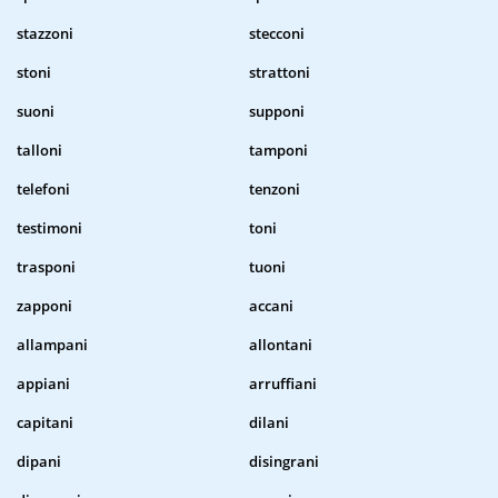
stazzoni
stecconi
stoni
strattoni
suoni
supponi
talloni
tamponi
telefoni
tenzoni
testimoni
toni
trasponi
tuoni
zapponi
accani
allampani
allontani
appiani
arruffiani
capitani
dilani
dipani
disingrani