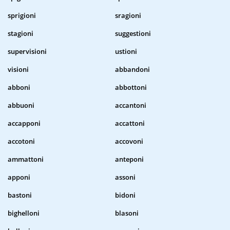
sprigioni
sragioni
stagioni
suggestioni
supervisioni
ustioni
visioni
abbandoni
abboni
abbottoni
abbuoni
accantoni
accapponi
accattoni
accotoni
accovoni
ammattoni
anteponi
apponi
assoni
bastoni
bidoni
bighelloni
blasoni