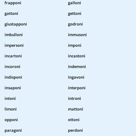
frapponi
galloni
gattoni
gettoni
giustapponi
godroni
imbulloni
immusoni
impersoni
imponi
incartoni
incastoni
incoroni
indemoni
indisponi
ingavoni
insaponi
interponi
intoni
introni
limoni
mattoni
opponi
ottoni
paragoni
perdoni