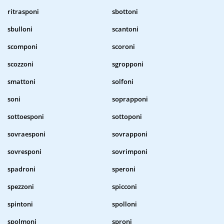
ritrasponi
sbottoni
sbulloni
scantoni
scomponi
scoroni
scozzoni
sgropponi
smattoni
solfoni
soni
soprapponi
sottoesponi
sottoponi
sovraesponi
sovrapponi
sovresponi
sovrimponi
spadroni
speroni
spezzoni
spicconi
spintoni
spolloni
spolmoni
sproni