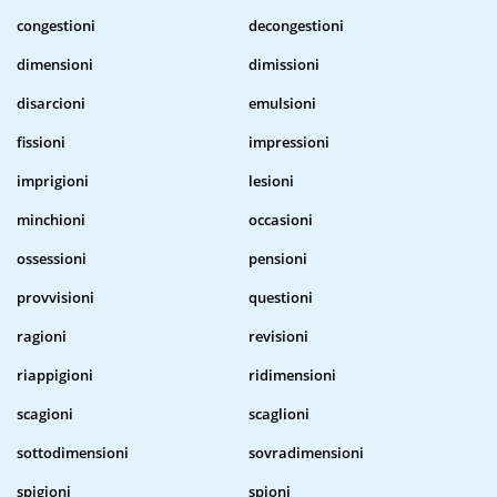
congestioni
decongestioni
dimensioni
dimissioni
disarcioni
emulsioni
fissioni
impressioni
imprigioni
lesioni
minchioni
occasioni
ossessioni
pensioni
provvisioni
questioni
ragioni
revisioni
riappigioni
ridimensioni
scagioni
scaglioni
sottodimensioni
sovradimensioni
spigioni
spioni