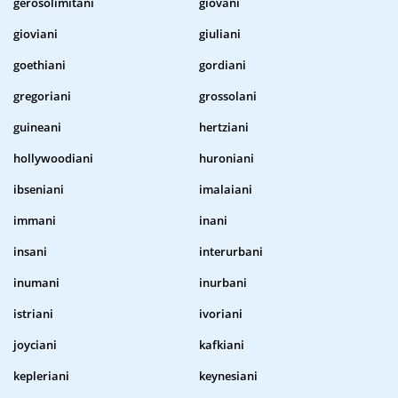
gerosolimitani
giovani
gioviani
giuliani
goethiani
gordiani
gregoriani
grossolani
guineani
hertziani
hollywoodiani
huroniani
ibseniani
imalaiani
immani
inani
insani
interurbani
inumani
inurbani
istriani
ivoriani
joyciani
kafkiani
kepleriani
keynesiani