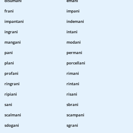
disumani
emani
frani
impani
impantani
indemani
ingrani
intani
mangani
modani
pani
permani
plani
porcellani
profani
rimani
ringrani
rintani
ripiani
risani
sani
sbrani
scalmani
scampani
sdogani
sgrani