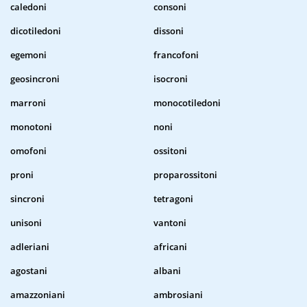
caledoni
consoni
dicotiledoni
dissoni
egemoni
francofoni
geosincroni
isocroni
marroni
monocotiledoni
monotoni
noni
omofoni
ossitoni
proni
proparossitoni
sincroni
tetragoni
unisoni
vantoni
adleriani
africani
agostani
albani
amazzoniani
ambrosiani