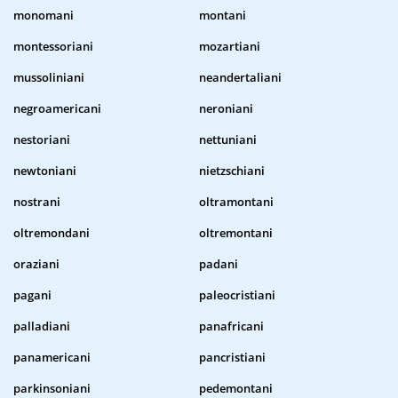
monomani
montani
montessoriani
mozartiani
mussoliniani
neandertaliani
negroamericani
neroniani
nestoriani
nettuniani
newtoniani
nietzschiani
nostrani
oltramontani
oltremondani
oltremontani
oraziani
padani
pagani
paleocristiani
palladiani
panafricani
panamericani
pancristiani
parkinsoniani
pedemontani