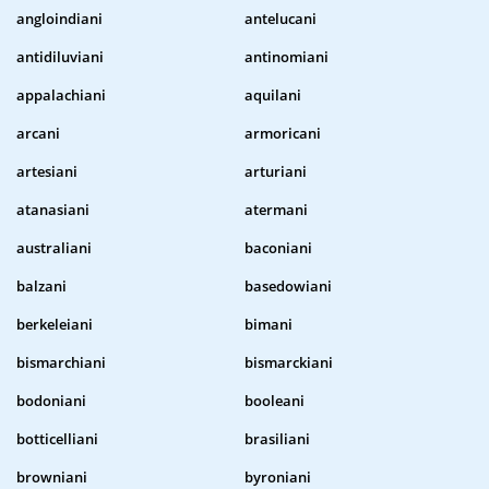
angloindiani
antelucani
antidiluviani
antinomiani
appalachiani
aquilani
arcani
armoricani
artesiani
arturiani
atanasiani
atermani
australiani
baconiani
balzani
basedowiani
berkeleiani
bimani
bismarchiani
bismarckiani
bodoniani
booleani
botticelliani
brasiliani
browniani
byroniani