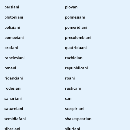
persiani
piovani
plutoniani
polinesiani
poliziani
pomeridiani
pompeiani
precolombiani
profani
quatriduani
rabelesiani
rachidiani
renani
repubblicani
ridanciani
roani
rodesiani
rusticani
sahariani
sani
saturniani
scespiriani
semidiafani
shakespeariani
siberiani
siluriani