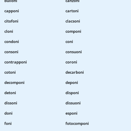
bulloni
canzoni
capponi
cartoni
citofoni
clacsoni
cloni
componi
condoni
coni
consoni
consuoni
contrapponi
coroni
cotoni
decarboni
decomponi
deponi
detoni
disponi
dissoni
dissuoni
doni
esponi
foni
fotocomponi