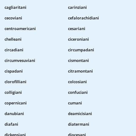
cagliaritani
carinziani
cecoviani
cefalorachidiani
centroamericani
cesariani
chelleani
ciceroniani
circadiani
circumpadani
circumvesuviani
cismontani
cispadani
citramontani
clorofilliani
colcosiani
colligiani
confuciani
copernicani
cumani
danubiani
deamicisiani
diafani
diatermani
dickensiani
diocesani