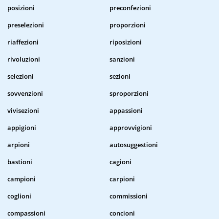
posizioni
preconfezioni
preselezioni
proporzioni
riaffezioni
riposizioni
rivoluzioni
sanzioni
selezioni
sezioni
sovvenzioni
sproporzioni
vivisezioni
appassioni
appigioni
approvvigioni
arpioni
autosuggestioni
bastioni
cagioni
campioni
carpioni
coglioni
commissioni
compassioni
concioni