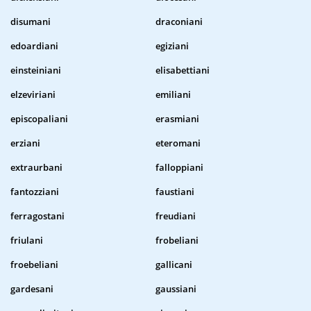
disumani
draconiani
edoardiani
egiziani
einsteiniani
elisabettiani
elzeviriani
emiliani
episcopaliani
erasmiani
erziani
eteromani
extraurbani
falloppiani
fantozziani
faustiani
ferragostani
freudiani
friulani
frobeliani
froebeliani
gallicani
gardesani
gaussiani