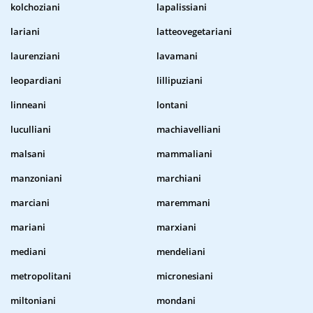
kolchoziani
lapalissiani
lariani
latteovegetariani
laurenziani
lavamani
leopardiani
lillipuziani
linneani
lontani
luculliani
machiavelliani
malsani
mammaliani
manzoniani
marchiani
marciani
maremmani
mariani
marxiani
mediani
mendeliani
metropolitani
micronesiani
miltoniani
mondani