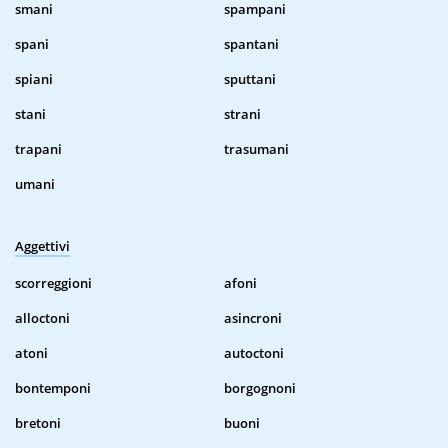
smani
spampani
spani
spantani
spiani
sputtani
stani
strani
trapani
trasumani
umani
Aggettivi
scorreggioni
afoni
alloctoni
asincroni
atoni
autoctoni
bontemponi
borgognoni
bretoni
buoni