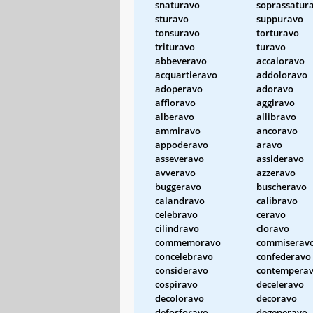
snaturavo
soprassatur
sturavo
suppuravo
tonsuravo
torturavo
trituravo
turavo
abbeveravo
accaloravo
acquartieravo
addoloravo
adoperavo
adoravo
affioravo
aggiravo
alberavo
allibravo
ammiravo
ancoravo
appoderavo
aravo
asseveravo
assideravo
avveravo
azzeravo
buggeravo
buscheravo
calandravo
calibravo
celebravo
ceravo
cilindravo
cloravo
commemoravo
commiserav
concelebravo
confederavo
consideravo
contempera
cospiravo
deceleravo
decoloravo
decoravo
defosforavo
degeneravo