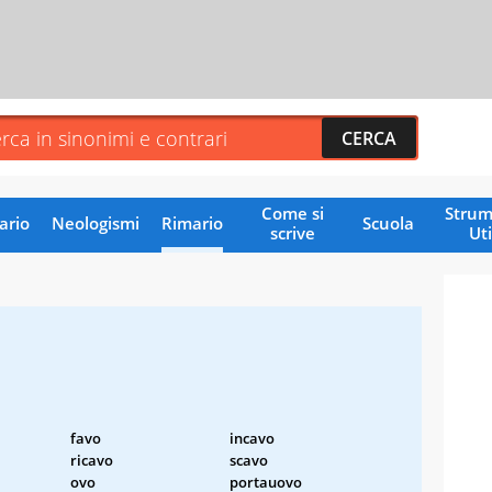
Come si
Strum
ario
Neologismi
Rimario
Scuola
scrive
Uti
favo
incavo
ricavo
scavo
ovo
portauovo