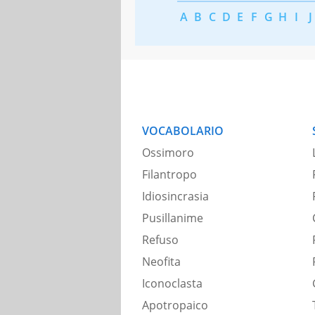
A
B
C
D
E
F
G
H
I
J
VOCABOLARIO
Ossimoro
Filantropo
Idiosincrasia
Pusillanime
Refuso
Neofita
Iconoclasta
Apotropaico