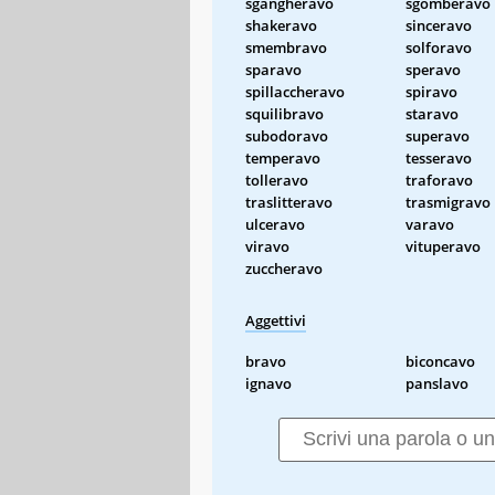
sgangheravo
sgomberavo
shakeravo
sinceravo
smembravo
solforavo
sparavo
speravo
spillaccheravo
spiravo
squilibravo
staravo
subodoravo
superavo
temperavo
tesseravo
tolleravo
traforavo
traslitteravo
trasmigravo
ulceravo
varavo
viravo
vituperavo
zuccheravo
Aggettivi
bravo
biconcavo
ignavo
panslavo