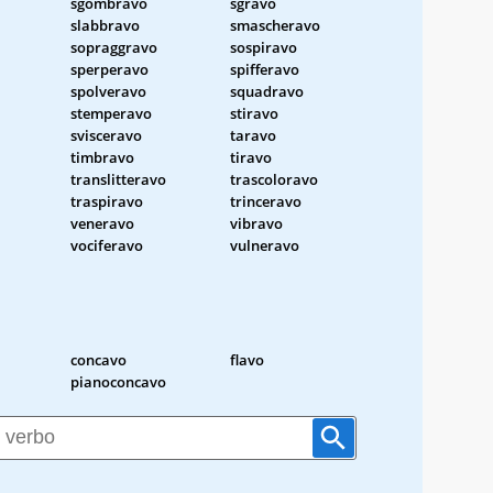
sgombravo
sgravo
slabbravo
smascheravo
sopraggravo
sospiravo
sperperavo
spifferavo
spolveravo
squadravo
stemperavo
stiravo
svisceravo
taravo
timbravo
tiravo
translitteravo
trascoloravo
traspiravo
trinceravo
veneravo
vibravo
vociferavo
vulneravo
concavo
flavo
pianoconcavo