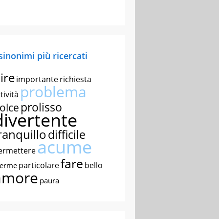
 sinonimi più ricercati
ire
importante
richiesta
problema
tività
prolisso
olce
divertente
ranquillo
difficile
acume
ermettere
fare
particolare
bello
nerme
amore
paura