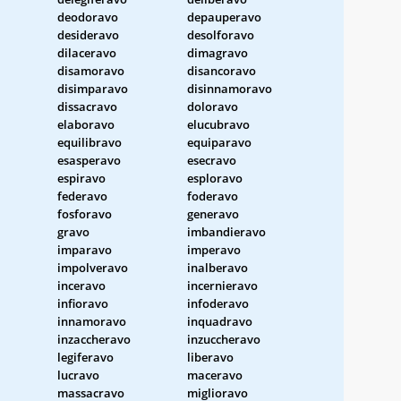
deodoravo
depauperavo
desideravo
desolforavo
dilaceravo
dimagravo
disamoravo
disancoravo
disimparavo
disinnamoravo
dissacravo
doloravo
elaboravo
elucubravo
equilibravo
equiparavo
esasperavo
esecravo
espiravo
esploravo
federavo
foderavo
fosforavo
generavo
gravo
imbandieravo
imparavo
imperavo
impolveravo
inalberavo
inceravo
incernieravo
infioravo
infoderavo
innamoravo
inquadravo
inzaccheravo
inzuccheravo
legiferavo
liberavo
lucravo
maceravo
massacravo
miglioravo