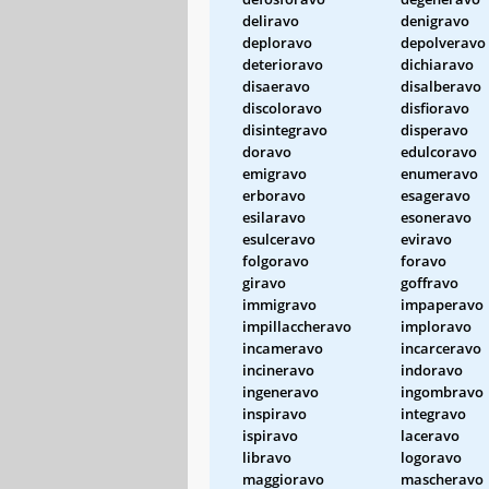
deliravo
denigravo
deploravo
depolveravo
deterioravo
dichiaravo
disaeravo
disalberavo
discoloravo
disfioravo
disintegravo
disperavo
doravo
edulcoravo
emigravo
enumeravo
erboravo
esageravo
esilaravo
esoneravo
esulceravo
eviravo
folgoravo
foravo
giravo
goffravo
immigravo
impaperavo
impillaccheravo
imploravo
incameravo
incarceravo
incineravo
indoravo
ingeneravo
ingombravo
inspiravo
integravo
ispiravo
laceravo
libravo
logoravo
maggioravo
mascheravo