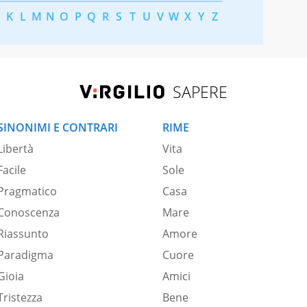
K
L
M
N
O
P
Q
R
S
T
U
V
W
X
Y
Z
SAPERE
SINONIMI E CONTRARI
RIME
Libertà
Vita
Facile
Sole
Pragmatico
Casa
Conoscenza
Mare
Riassunto
Amore
Paradigma
Cuore
Gioia
Amici
Tristezza
Bene