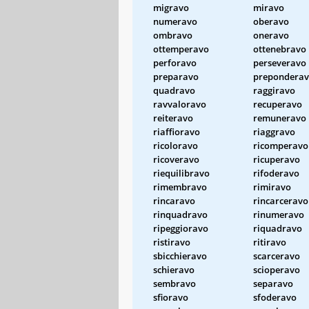
migravo
miravo
numeravo
oberavo
ombravo
oneravo
ottemperavo
ottenebravo
perforavo
perseveravo
preparavo
prepondera
quadravo
raggiravo
ravvaloravo
recuperavo
reiteravo
remuneravo
riaffioravo
riaggravo
ricoloravo
ricomperavo
ricoveravo
ricuperavo
riequilibravo
rifoderavo
rimembravo
rimiravo
rincaravo
rincarceravo
rinquadravo
rinumeravo
ripeggioravo
riquadravo
ristiravo
ritiravo
sbicchieravo
scarceravo
schieravo
scioperavo
sembravo
separavo
sfioravo
sfoderavo