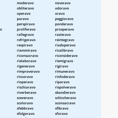
moderavo
noveravo
obliteravo
odoravo
operavo
oravo
paravo
peggioravo
perspiravo
ponderavo
vo
proliferavo
prosperavo
rallegravo
rasieravo
refrigeravo
reintegravo
respiravo
riadoperavo
riammiravo
ricalibravo
riconsacravo
riconsideravo
rielaboravo
riemigravo
rigeneravo
rigiravo
rimproveravo
rimuneravo
rincoravo
rinfoderavo
rioperavo
riparavo
rischiaravo
rispolveravo
riverberavo
sbandieravo
sceveravo
schiccheravo
scoloravo
sconsacravo
sfebbravo
sfibravo
sfolgoravo
sforavo