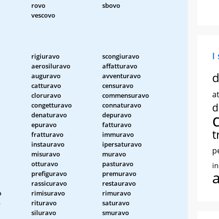
rovo
sbovo
vescovo
I
rigiuravo
scongiuravo
aerosiluravo
affatturavo
d
auguravo
avventuravo
catturavo
censuravo
at
cloruravo
commensuravo
congetturavo
connaturavo
d
denaturavo
depuravo
epuravo
fatturavo
t
fratturavo
immuravo
instauravo
ipersaturavo
p
misuravo
muravo
otturavo
pasturavo
i
prefiguravo
premuravo
rassicuravo
restauravo
o
rimisuravo
rimuravo
o
rituravo
saturavo
siluravo
smuravo