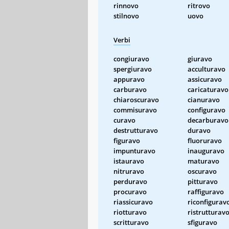
rinnovo
ritrovo
stilnovo
uovo
Verbi
congiuravo
giuravo
spergiuravo
acculturavo
appuravo
assicuravo
carburavo
caricaturavo
chiaroscuravo
cianuravo
commisuravo
configuravo
curavo
decarburavo
destrutturavo
duravo
figuravo
fluoruravo
impunturavo
inauguravo
istauravo
maturavo
nitruravo
oscuravo
perduravo
pitturavo
procuravo
raffiguravo
riassicuravo
riconfigurav
riotturavo
ristrutturav
scritturavo
sfiguravo