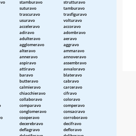
avo
stamburavo
strutturavo
suturavo
tamburavo
trascuravo
trasfiguravo
usuravo
volturavo
acceleravo
accoravo
adiravo
adombravo
adulteravo
aeravo
agglomeravo
aggravo
alteravo
ammaravo
anneravo
annoveravo
aspiravo
assembravo
attiravo
avvaloravo
baravo
blateravo
butteravo
cabravo
calmieravo
carceravo
chiacchieravo
cifravo
collaboravo
coloravo
o
comparavo
comperavo
conglomeravo
consacravo
vo
cooperavo
corroboravo
decerebravo
decifravo
deflagravo
defloravo
delegiferavo
deliberavo