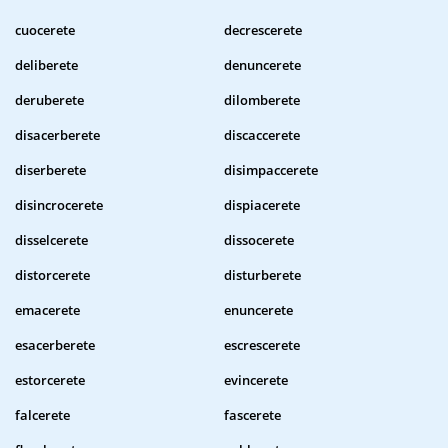
cuocerete
decrescerete
deliberete
denuncerete
deruberete
dilomberete
disacerberete
discaccerete
diserberete
disimpaccerete
disincrocerete
dispiacerete
disselcerete
dissocerete
distorcerete
disturberete
emacerete
enuncerete
esacerberete
escrescerete
estorcerete
evincerete
falcerete
fascerete