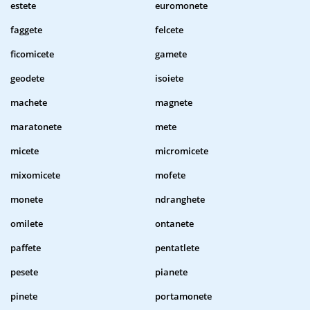
estete
euromonete
faggete
felcete
ficomicete
gamete
geodete
isoiete
machete
magnete
maratonete
mete
micete
micromicete
mixomicete
mofete
monete
ndranghete
omilete
ontanete
paffete
pentatlete
pesete
pianete
pinete
portamonete