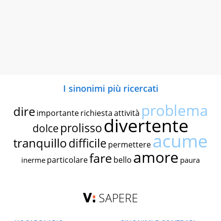
I sinonimi più ricercati
problema
dire
importante
richiesta
attività
divertente
prolisso
dolce
acume
tranquillo
difficile
permettere
amore
fare
particolare
bello
inerme
paura
SAPERE