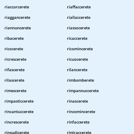
riaccorcerete
riaffaccerete
riaggancerete
riallaccerete
riannuncerete
riassocerete
ribacerete
ricaccerete
ricocerete
ricomincerete
ricrescerete
ricuocerete
rifascerete
rilancerete
rilascerete
rimbomberete
rimescerete
rimpannuccerete
rimpasticcerete
rinascerete
rincantuccerete
rincomincerete
rincrescerete
rinfaccerete
rinsudicerete
rintraccerete