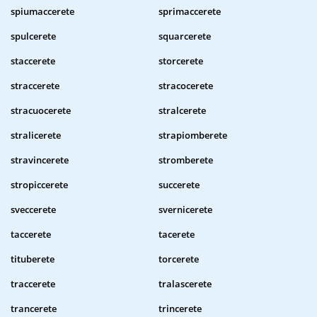
spiumaccerete
sprimaccerete
spulcerete
squarcerete
staccerete
storcerete
straccerete
stracocerete
stracuocerete
stralcerete
stralicerete
strapiomberete
stravincerete
stromberete
stropiccerete
succerete
sveccerete
svernicerete
taccerete
tacerete
tituberete
torcerete
traccerete
tralascerete
trancerete
trincerete