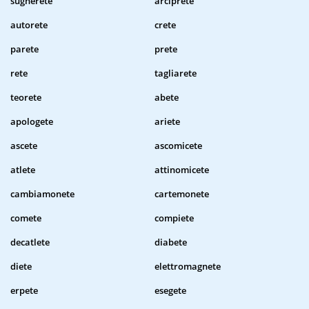
sugherete
arciprete
autorete
crete
parete
prete
rete
tagliarete
teorete
abete
apologete
ariete
ascete
ascomicete
atlete
attinomicete
cambiamonete
cartemonete
comete
compiete
decatlete
diabete
diete
elettromagnete
erpete
esegete