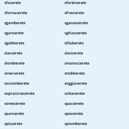
sfocerete
sforbicerete
sfornacerete
sfreccerete
sgamberete
sganascerete
sgancerete
sghiaccerete
sgobberete
sillaberete
slaccerete
slancerete
slomberete
smanaccerete
smercerete
snobberete
soccomberete
soggiacerete
sopraccrescerete
sottacerete
sovescerete
spaccerete
spancerete
spiacerete
spiccerete
spiomberete