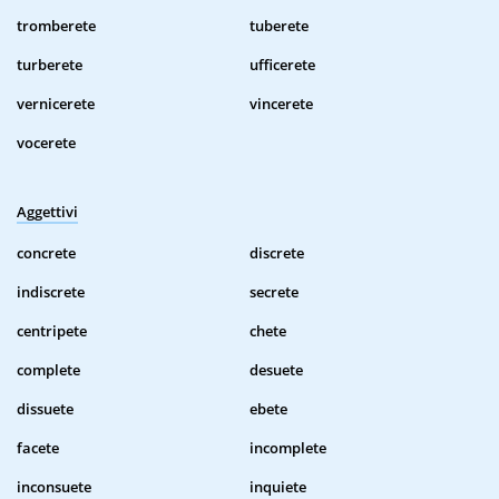
tromberete
tuberete
turberete
ufficerete
vernicerete
vincerete
vocerete
Aggettivi
concrete
discrete
indiscrete
secrete
centripete
chete
complete
desuete
dissuete
ebete
facete
incomplete
inconsuete
inquiete