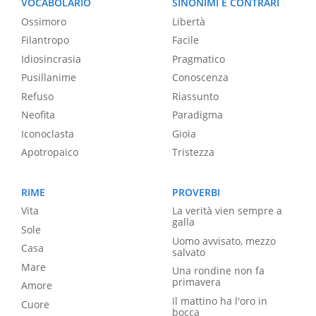
VOCABOLARIO
SINONIMI E CONTRARI
Ossimoro
Libertà
Filantropo
Facile
Idiosincrasia
Pragmatico
Pusillanime
Conoscenza
Refuso
Riassunto
Neofita
Paradigma
Iconoclasta
Gioia
Apotropaico
Tristezza
RIME
PROVERBI
Vita
La verità vien sempre a
galla
Sole
Uomo avvisato, mezzo
Casa
salvato
Mare
Una rondine non fa
primavera
Amore
Il mattino ha l'oro in
Cuore
bocca