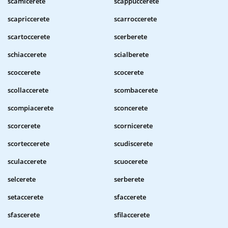
scamicerete
scappuccerete
scapriccerete
scarroccerete
scartoccerete
scerberete
schiaccerete
scialberete
scoccerete
scocerete
scollaccerete
scombacerete
scompiacerete
sconcerete
scorcerete
scornicerete
scorteccerete
scudiscerete
sculaccerete
scuocerete
selcerete
serberete
setaccerete
sfaccerete
sfascerete
sfilaccerete