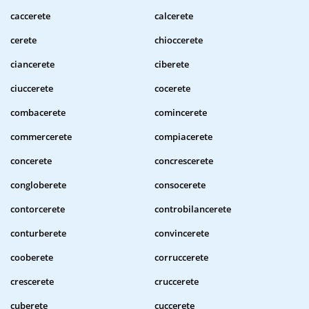
caccerete
calcerete
cerete
chioccerete
ciancerete
ciberete
ciuccerete
cocerete
combacerete
comincerete
commercerete
compiacerete
concerete
concrescerete
congloberete
consocerete
contorcerete
controbilancerete
conturberete
convincerete
cooberete
corruccerete
crescerete
cruccerete
cuberete
cuccerete