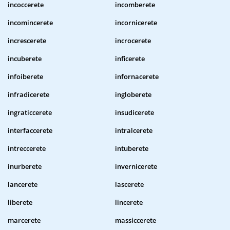
incoccerete
incomberete
incomincerete
incornicerete
increscerete
incrocerete
incuberete
inficerete
infoiberete
infornacerete
infradicerete
ingloberete
ingraticcerete
insudicerete
interfaccerete
intralcerete
intreccerete
intuberete
inurberete
invernicerete
lancerete
lascerete
liberete
lincerete
marcerete
massiccerete