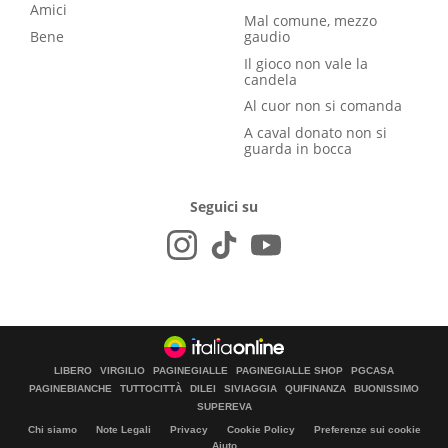
Amici
Mal comune, mezzo
Bene
gaudio
Il gioco non vale la
candela
Al cuor non si comanda
A caval donato non si
guarda in bocca
Seguici su
LIBERO
VIRGILIO
PAGINEGIALLE
PAGINEGIALLE SHOP
PGCASA
PAGINEBIANCHE
TUTTOCITTÀ
DILEI
SIVIAGGIA
QUIFINANZA
BUONISSIMO
SUPEREVA
Chi siamo
Note Legali
Privacy
Cookie Policy
Preferenze sui cookie
Aiuto