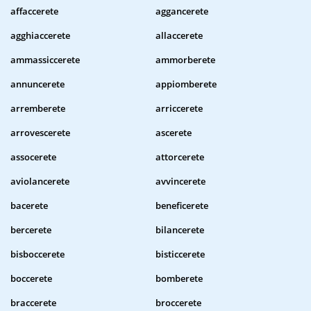
affaccerete
aggancerete
agghiaccerete
allaccerete
ammassiccerete
ammorberete
annuncerete
appiomberete
arremberete
arriccerete
arrovescerete
ascerete
assocerete
attorcerete
aviolancerete
avvincerete
bacerete
beneficerete
bercerete
bilancerete
bisboccerete
bisticcerete
boccerete
bomberete
braccerete
broccerete