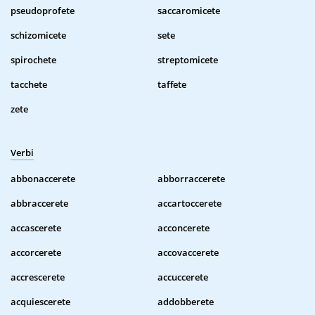
pseudoprofete
saccaromicete
schizomicete
sete
spirochete
streptomicete
tacchete
taffete
zete
Verbi
abbonaccerete
abborraccerete
abbraccerete
accartoccerete
accascerete
acconcerete
accorcerete
accovaccerete
accrescerete
accuccerete
acquiescerete
addobberete