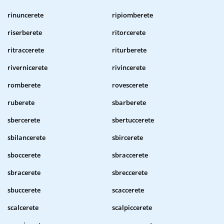
rinuncerete
ripiomberete
riserberete
ritorcerete
ritraccerete
riturberete
rivernicerete
rivincerete
romberete
rovescerete
ruberete
sbarberete
sbercerete
sbertuccerete
sbilancerete
sbircerete
sboccerete
sbraccerete
sbracerete
sbreccerete
sbuccerete
scaccerete
scalcerete
scalpiccerete