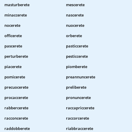
masturberete
mescerete
minaccerete
nascerete
nocerete
nuocerete
officerete
orberete
pascerete
pasticcerete
perturberete
pesticcerete
piacerete
piomberete
pomicerete
preannuncerete
precuocerete
preliberete
procaccerete
pronuncerete
rabbercerete
raccapriccerete
racconcerete
raccorcerete
raddobberete
riabbraccerete