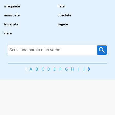
irrequiete
liete
mansuete
obsolete
trivenete
vegete
viete
A
B
C
D
E
F
G
H
I
J
K
L
M
N