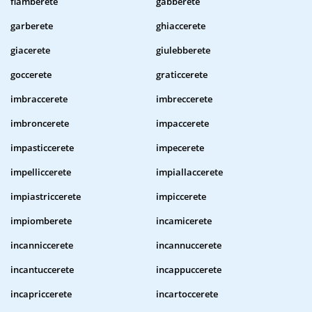
flamberete
gabberete
garberete
ghiaccerete
giacerete
giulebberete
goccerete
graticcerete
imbraccerete
imbreccerete
imbroncerete
impaccerete
impasticcerete
impecerete
impelliccerete
impiallaccerete
impiastriccerete
impiccerete
impiomberete
incamicerete
incanniccerete
incannuccerete
incantuccerete
incappuccerete
incapriccerete
incartoccerete