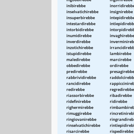
inibirebbe
inorridirebb
inselvatichirebbe
insignirebbe
insuperbirebbe
intepidirebb
intestardirebbe
intiepidireb
intorbidirebbe
intorpidireb
inumidirebbe
invaghirebb
inverdirebbe
inverminire
inzotichirebbe
irrancidireb
istupidirebbe
lambirebbe
maledirebbe
marcirebbe
obbedirebbe
ordirebbe
predirebbe
presagirebb
rabbrividirebbe
raddolcireb
rancidirebbe
rappiccinire
redirebbe
regredirebbe
riassorbirebbe
ribadirebbe
ridefinirebbe
ridirebbe
righermirebbe
rimbambire
rimuggirebbe
rincretinire
ringiovanirebbe
ringrandire
rinselvatichirebbe
rintiepidire
risarcirebbe
rispedirebbe