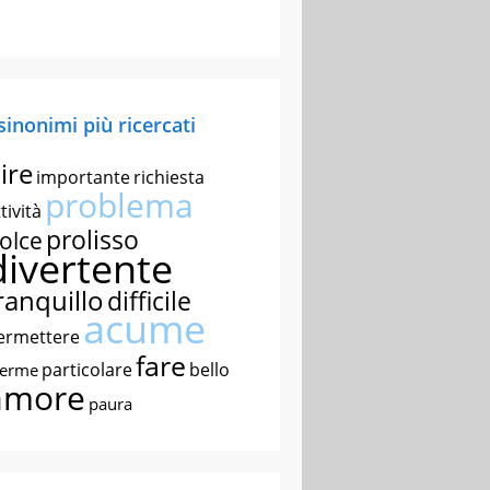
 sinonimi più ricercati
ire
importante
richiesta
problema
tività
prolisso
olce
divertente
ranquillo
difficile
acume
ermettere
fare
particolare
bello
nerme
amore
paura