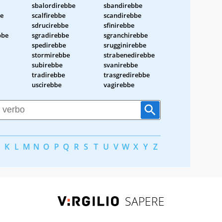
sbalordirebbe
sbandirebbe
be
scalfirebbe
scandirebbe
sdrucirebbe
sfinirebbe
bbe
sgradirebbe
sgranchirebbe
spedirebbe
srugginirebbe
stormirebbe
strabenedirebbe
subirebbe
svanirebbe
tradirebbe
trasgredirebbe
uscirebbe
vagirebbe
K
L
M
N
O
P
Q
R
S
T
U
V
W
X
Y
Z
SAPERE