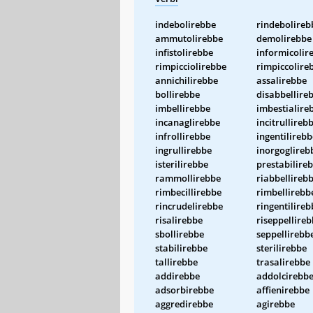
indebolirebbe
rindebolireb
ammutolirebbe
demolirebbe
infistolirebbe
informicolir
rimpicciolirebbe
rimpiccolire
annichilirebbe
assalirebbe
bollirebbe
disabbellire
imbellirebbe
imbestialire
incanaglirebbe
incitrullireb
infrollirebbe
ingentilirebb
ingrullirebbe
inorgoglireb
isterilirebbe
prestabilire
rammollirebbe
riabbellireb
rimbecillirebbe
rimbellirebb
rincrudelirebbe
ringentilireb
risalirebbe
riseppellire
sbollirebbe
seppellirebb
stabilirebbe
sterilirebbe
tallirebbe
trasalirebbe
addirebbe
addolcirebb
adsorbirebbe
affienirebbe
aggredirebbe
agirebbe