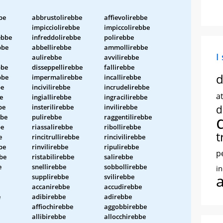
be
abbrustolirebbe
affievolirebbe
impicciolirebbe
impiccolirebbe
ebbe
infreddolirebbe
polirebbe
bbe
abbellirebbe
ammollirebbe
I
aulirebbe
avvilirebbe
bbe
disseppellirebbe
fallirebbe
d
bbe
impermalirebbe
incallirebbe
be
incivilirebbe
incrudelirebbe
at
e
ingiallirebbe
ingracilirebbe
be
insterilirebbe
invilirebbe
d
bbe
pulirebbe
raggentilirebbe
be
riassalirebbe
ribollirebbe
t
e
rincitrullirebbe
rincivilirebbe
be
rinvilirebbe
ripulirebbe
p
bbe
ristabilirebbe
salirebbe
e
snellirebbe
sobbollirebbe
i
supplirebbe
svilirebbe
accanirebbe
accudirebbe
e
adibirebbe
adirebbe
affiochirebbe
aggobbirebbe
allibirebbe
allocchirebbe