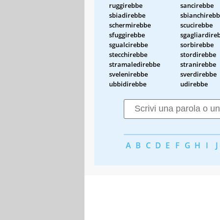
ruggirebbe
sancirebbe
sbiadirebbe
sbianchireb
schermirebbe
scucirebbe
sfuggirebbe
sgagliardire
sgualcirebbe
sorbirebbe
stecchirebbe
stordirebbe
stramaledirebbe
stranirebbe
svelenirebbe
sverdirebbe
ubbidirebbe
udirebbe
A
B
C
D
E
F
G
H
I
J