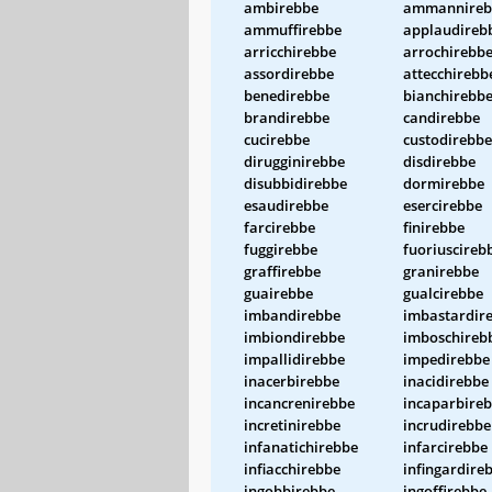
ambirebbe
ammannireb
ammuffirebbe
applaudireb
arricchirebbe
arrochirebb
assordirebbe
attecchirebb
benedirebbe
bianchirebb
brandirebbe
candirebbe
cucirebbe
custodirebbe
dirugginirebbe
disdirebbe
disubbidirebbe
dormirebbe
esaudirebbe
esercirebbe
farcirebbe
finirebbe
fuggirebbe
fuoriuscireb
graffirebbe
granirebbe
guairebbe
gualcirebbe
imbandirebbe
imbastardir
imbiondirebbe
imboschireb
impallidirebbe
impedirebbe
inacerbirebbe
inacidirebbe
incancrenirebbe
incaparbire
incretinirebbe
incrudirebbe
infanatichirebbe
infarcirebbe
infiacchirebbe
infingardire
ingobbirebbe
ingoffirebbe