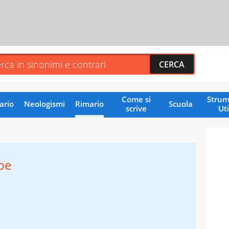
Come si
Strum
ario
Neologismi
Rimario
Scuola
scrive
Uti
be