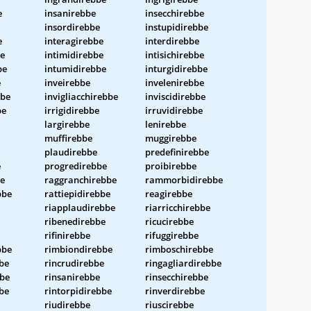
e
insanirebbe
insecchirebbe
insordirebbe
instupidirebbe
e
interagirebbe
interdirebbe
be
intimidirebbe
intisichirebbe
be
intumidirebbe
inturgidirebbe
e
inveirebbe
invelenirebbe
bbe
invigliacchirebbe
inviscidirebbe
be
irrigidirebbe
irruvidirebbe
largirebbe
lenirebbe
muffirebbe
muggirebbe
plaudirebbe
predefinirebbe
e
progredirebbe
proibirebbe
be
raggranchirebbe
rammorbidirebbe
bbe
rattiepidirebbe
reagirebbe
riapplaudirebbe
riarricchirebbe
ribenedirebbe
ricucirebbe
rifinirebbe
rifuggirebbe
bbe
rimbiondirebbe
rimboschirebbe
bbe
rincrudirebbe
ringagliardirebbe
bbe
rinsanirebbe
rinsecchirebbe
bbe
rintorpidirebbe
rinverdirebbe
riudirebbe
riuscirebbe