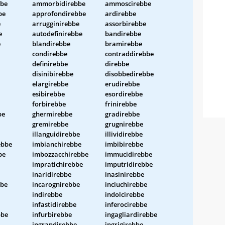
be
ammorbidirebbe
ammoscirebbe
be
approfondirebbe
ardirebbe
e
arrugginirebbe
assorbirebbe
e
autodefinirebbe
bandirebbe
e
blandirebbe
bramirebbe
condirebbe
contraddirebbe
definirebbe
direbbe
disinibirebbe
disobbedirebbe
elargirebbe
erudirebbe
esibirebbe
esordirebbe
forbirebbe
frinirebbe
be
ghermirebbe
gradirebbe
gremirebbe
grugnirebbe
illanguidirebbe
illividirebbe
ebbe
imbianchirebbe
imbibirebbe
be
imbozzacchirebbe
immucidirebbe
impratichirebbe
imputridirebbe
inaridirebbe
inasinirebbe
bbe
incarognirebbe
inciuchirebbe
indirebbe
indolcirebbe
infastidirebbe
inferocirebbe
bbe
infurbirebbe
ingagliardirebbe
ingrandirebbe
ingrigirebbe