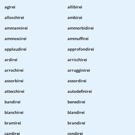
agirei
allibirei
allocchirei
ambirei
ammannirei
ammorbidirei
ammoscirei
ammuffirei
applaudirei
approfondirei
ardirei
arricchirei
arrochirei
arrugginirei
assorbirei
assordirei
attecchirei
autodefinirei
bandirei
benedirei
bianchirei
blandirei
bramirei
brandirei
candirei
condirei