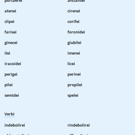
portaerei
antialisei
atenei
cirenei
clipei
corifei
farisei
foronidei
ginecei
giubilei
ilei
imenei
iracoidei
licei
perigei
perinei
pilei
propilei
semidei
spelei
Verbi
indebolirei
rindebolirei