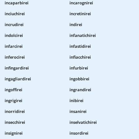
incaparbirei
incarognirei
inciuchirei
incretinirei
incrudirei
indirei
indolcirei
infanatichirei
infarcirei
infastidirei
inferocirei
infiacchirei
infingardirei
infurbirei
ingagliardirei
ingobbirei
ingoffirei
ingrandirei
ingrigirei
inibirei
inorridirei
insanirei
insecchirei
inselvatichirei
insignirei
insordirei