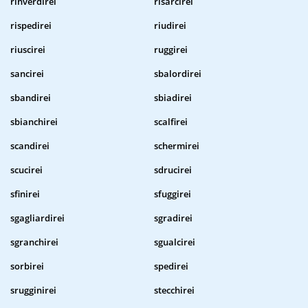
rinverdirei
risarcirei
rispedirei
riudirei
riuscirei
ruggirei
sancirei
sbalordirei
sbandirei
sbiadirei
sbianchirei
scalfirei
scandirei
schermirei
scucirei
sdrucirei
sfinirei
sfuggirei
sgagliardirei
sgradirei
sgranchirei
sgualcirei
sorbirei
spedirei
srugginirei
stecchirei