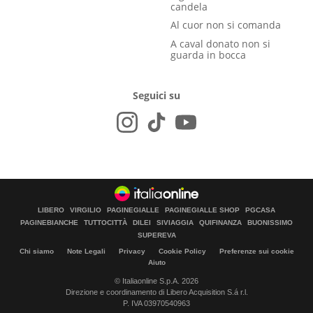
candela
Al cuor non si comanda
A caval donato non si
guarda in bocca
Seguici su
LIBERO
VIRGILIO
PAGINEGIALLE
PAGINEGIALLE SHOP
PGCASA
PAGINEBIANCHE
TUTTOCITTÀ
DILEI
SIVIAGGIA
QUIFINANZA
BUONISSIMO
SUPEREVA
Chi siamo
Note Legali
Privacy
Cookie Policy
Preferenze sui cookie
Aiuto
© Italiaonline S.p.A. 2026
Direzione e coordinamento di Libero Acquisition S.á r.l.
P. IVA 03970540963