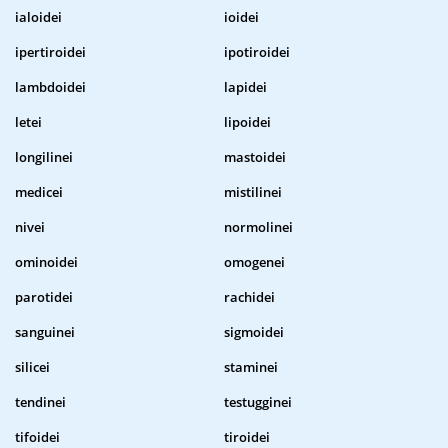
ialoidei
ioidei
ipertiroidei
ipotiroidei
lambdoidei
lapidei
letei
lipoidei
longilinei
mastoidei
medicei
mistilinei
nivei
normolinei
ominoidei
omogenei
parotidei
rachidei
sanguinei
sigmoidei
silicei
staminei
tendinei
testugginei
tifoidei
tiroidei