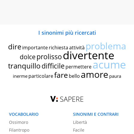
I sinonimi più ricercati
problema
dire
importante
richiesta
attività
divertente
prolisso
dolce
acume
tranquillo
difficile
permettere
amore
fare
particolare
bello
inerme
paura
SAPERE
VOCABOLARIO
SINONIMI E CONTRARI
Ossimoro
Libertà
Filantropo
Facile