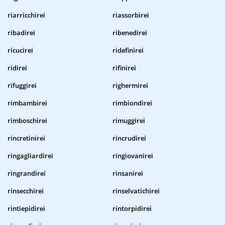
riarricchirei
riassorbirei
ribadirei
ribenedirei
ricucirei
ridefinirei
ridirei
rifinirei
rifuggirei
righermirei
rimbambirei
rimbiondirei
rimboschirei
rimuggirei
rincretinirei
rincrudirei
ringagliardirei
ringiovanirei
ringrandirei
rinsanirei
rinsecchirei
rinselvatichirei
rintiepidirei
rintorpidirei