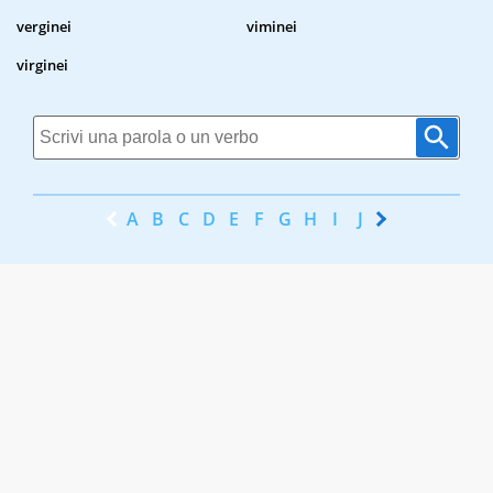
verginei
viminei
virginei
A
B
C
D
E
F
G
H
I
J
K
L
M
N