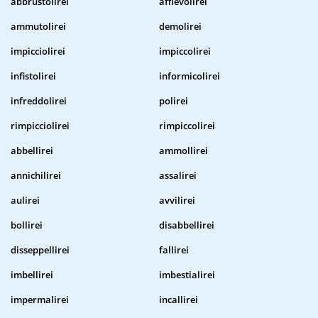
abbrustolirei
affievolirei
ammutolirei
demolirei
impicciolirei
impiccolirei
infistolirei
informicolirei
infreddolirei
polirei
rimpicciolirei
rimpiccolirei
abbellirei
ammollirei
annichilirei
assalirei
aulirei
avvilirei
bollirei
disabbellirei
disseppellirei
fallirei
imbellirei
imbestialirei
impermalirei
incallirei