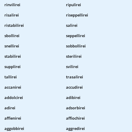
rinvilirei
ripulirei
risalirei
riseppellirei
ristabilirei
salirei
sbollirei
seppellirei
snellirei
sobbollirei
stabilirei
sterilirei
supplirei
svilirei
tallirei
trasalirei
accanirei
accudirei
addolcirei
adibirei
adirei
adsorbirei
affienirei
affiochirei
aggobbirei
aggredirei