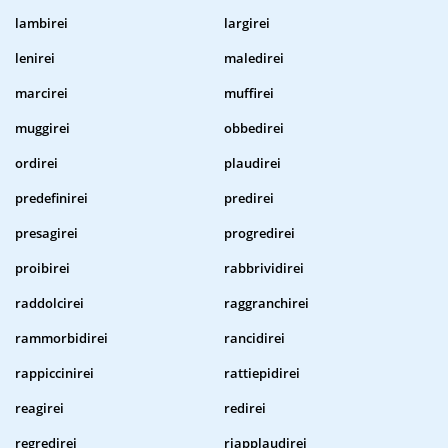
lambirei
largirei
lenirei
maledirei
marcirei
muffirei
muggirei
obbedirei
ordirei
plaudirei
predefinirei
predirei
presagirei
progredirei
proibirei
rabbrividirei
raddolcirei
raggranchirei
rammorbidirei
rancidirei
rappiccinirei
rattiepidirei
reagirei
redirei
regredirei
riapplaudirei