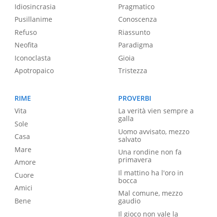
Idiosincrasia
Pragmatico
Pusillanime
Conoscenza
Refuso
Riassunto
Neofita
Paradigma
Iconoclasta
Gioia
Apotropaico
Tristezza
RIME
PROVERBI
Vita
La verità vien sempre a
galla
Sole
Uomo avvisato, mezzo
Casa
salvato
Mare
Una rondine non fa
primavera
Amore
Il mattino ha l'oro in
Cuore
bocca
Amici
Mal comune, mezzo
Bene
gaudio
Il gioco non vale la