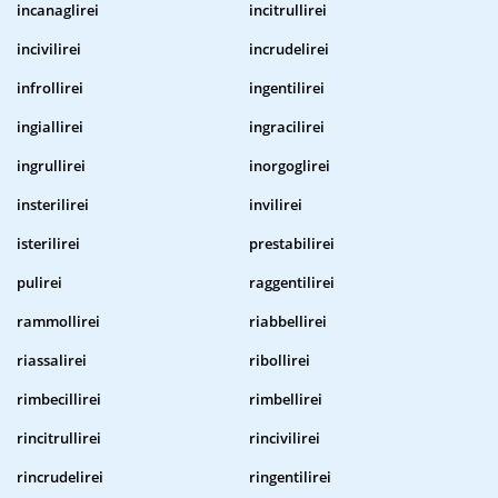
incanaglirei
incitrullirei
incivilirei
incrudelirei
infrollirei
ingentilirei
ingiallirei
ingracilirei
ingrullirei
inorgoglirei
insterilirei
invilirei
isterilirei
prestabilirei
pulirei
raggentilirei
rammollirei
riabbellirei
riassalirei
ribollirei
rimbecillirei
rimbellirei
rincitrullirei
rincivilirei
rincrudelirei
ringentilirei