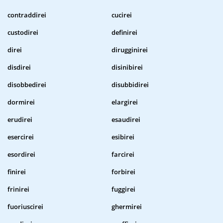
contraddirei
cucirei
custodirei
definirei
direi
dirugginirei
disdirei
disinibirei
disobbedirei
disubbidirei
dormirei
elargirei
erudirei
esaudirei
esercirei
esibirei
esordirei
farcirei
finirei
forbirei
frinirei
fuggirei
fuoriuscirei
ghermirei