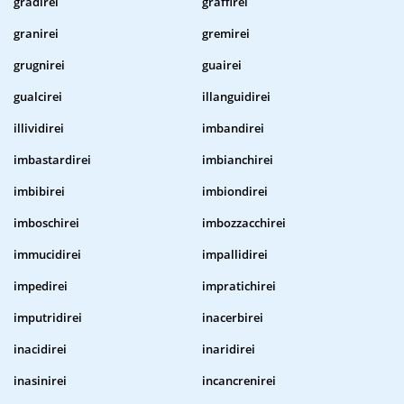
gradirei
graffirei
granirei
gremirei
grugnirei
guairei
gualcirei
illanguidirei
illividirei
imbandirei
imbastardirei
imbianchirei
imbibirei
imbiondirei
imboschirei
imbozzacchirei
immucidirei
impallidirei
impedirei
impratichirei
imputridirei
inacerbirei
inacidirei
inaridirei
inasinirei
incancrenirei