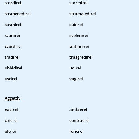
stordirei
stormirei
strabenedirei
stramaledirei
stranirei
subirei
svanirei
svelenirei
sverdirei
tintinnirei
tradirei
trasgredirei
ubbidirei
udirei
uscirei
vagirei
Aggettivi
nazirei
antiaerei
cinerei
contraerei
eterei
funerei