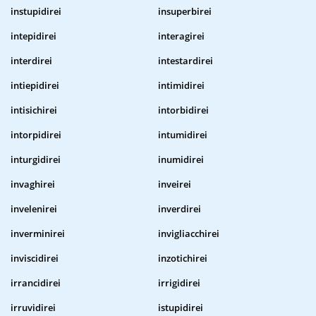
instupidirei
insuperbirei
intepidirei
interagirei
interdirei
intestardirei
intiepidirei
intimidirei
intisichirei
intorbidirei
intorpidirei
intumidirei
inturgidirei
inumidirei
invaghirei
inveirei
invelenirei
inverdirei
inverminirei
invigliacchirei
inviscidirei
inzotichirei
irrancidirei
irrigidirei
irruvidirei
istupidirei