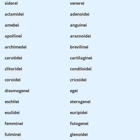
siderei
venerei
aclamidei
adenoidei
amebei
anguinei
apollinei
aracnoidei
archimedei
brevilinei
carotidei
cartilaginei
clitoridei
condiloidei
coroidei
cricoidei
disomogenei
egei
eschilei
eterogenei
euclidei
euripidei
femminei
fotogenei
fulminei
glenoidei