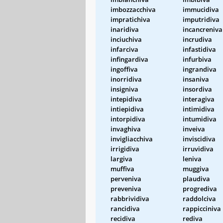
imbozzacchiva
immucidiva
impratichiva
imputridiva
inaridiva
incancreniva
inciuchiva
incrudiva
infarciva
infastidiva
infingardiva
infurbiva
ingoffiva
ingrandiva
inorridiva
insaniva
insigniva
insordiva
intepidiva
interagiva
intiepidiva
intimidiva
intorpidiva
intumidiva
invaghiva
inveiva
invigliacchiva
inviscidiva
irrigidiva
irruvidiva
largiva
leniva
muffiva
muggiva
perveniva
plaudiva
preveniva
progrediva
rabbrividiva
raddolciva
rancidiva
rappicciniva
recidiva
rediva