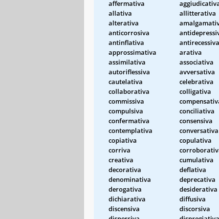
affermativa
aggiudicativ
allativa
allitterativa
alterativa
amalgamati
anticorrosiva
antidepressi
antinflativa
antirecessiv
approssimativa
arativa
assimilativa
associativa
autoriflessiva
avversativa
cautelativa
celebrativa
collaborativa
colligativa
commissiva
compensativ
compulsiva
conciliativa
confermativa
consensiva
contemplativa
conversativa
copiativa
copulativa
corriva
corroborati
creativa
cumulativa
decorativa
deflativa
denominativa
deprecativa
derogativa
desiderativa
dichiarativa
diffusiva
discensiva
discorsiva
dispersiva
dispregiativ