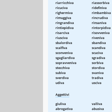
riarricchiva
riassorbiva
ricuciva
ridefiniva
righermiva
rimbambiva
rimuggiva
rincrudiva
ringrandiva
rinsaniva
rintiepidiva
rintorpidiva
risarciva
risovveniva
riusciva
riveniva
sbalordiva
sbandiva
scalfiva
scandiva
sconveniva
scuciva
sgagliardiva
sgradiva
sopravveniva
sorbiva
stecchiva
stordiva
subiva
svaniva
sverdiva
tradiva
udiva
usciva
Aggettivi
giuliva
valliva
abrogativa
abusiva