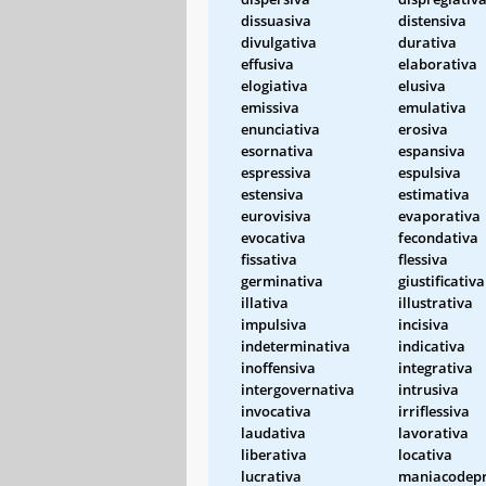
dissuasiva
distensiva
divulgativa
durativa
effusiva
elaborativa
elogiativa
elusiva
emissiva
emulativa
enunciativa
erosiva
esornativa
espansiva
espressiva
espulsiva
estensiva
estimativa
eurovisiva
evaporativa
evocativa
fecondativa
fissativa
flessiva
germinativa
giustificativa
illativa
illustrativa
impulsiva
incisiva
indeterminativa
indicativa
inoffensiva
integrativa
intergovernativa
intrusiva
invocativa
irriflessiva
laudativa
lavorativa
liberativa
locativa
lucrativa
maniacodepr