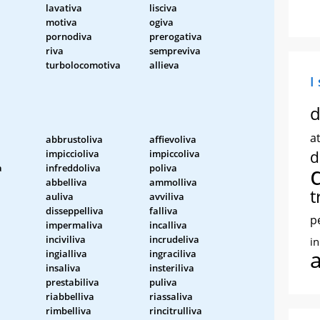
lavativa
lisciva
motiva
ogiva
pornodiva
prerogativa
riva
sempreviva
turbolocomotiva
allieva
I
d
at
abbrustoliva
affievoliva
impiccioliva
impiccoliva
d
a
infreddoliva
poliva
abbelliva
ammolliva
t
auliva
avviliva
disseppelliva
falliva
p
impermaliva
incalliva
inciviliva
incrudeliva
i
ingialliva
ingraciliva
insaliva
insteriliva
prestabiliva
puliva
riabbelliva
riassaliva
rimbelliva
rincitrulliva