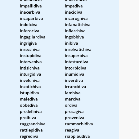
impallidiva
impediva
inacerbiva
inacidiva
incaparbiva
incarogniva
indolciva
infanatichiva
inferociva
infiacchiva
ingagliardiva
ingobbiva
ingrigiva
inibiva
insecchiva
inselvatichiva
instupidiva
insuperbiva
interveniva
intestardiva
intisichiva
intorbidiva
inturgidiva
inumidiva
inveleniva
inverdiva
inzotichiva
irrancidiva
istupidiva
lambiva
malediva
marciva
obbediva
ordiva
predefiniva
presagiva
proibiva
proveniva
raggranchiva
rammorbidiva
rattiepidiva
reagiva
regrediva
riapplaudiva