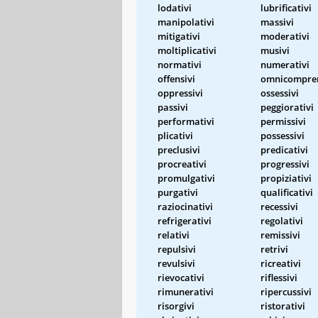
lodativi
lubrificativi
manipolativi
massivi
mitigativi
moderativi
moltiplicativi
musivi
normativi
numerativi
offensivi
omnicompren
oppressivi
ossessivi
passivi
peggiorativi
performativi
permissivi
plicativi
possessivi
preclusivi
predicativi
procreativi
progressivi
promulgativi
propiziativi
purgativi
qualificativi
raziocinativi
recessivi
refrigerativi
regolativi
relativi
remissivi
repulsivi
retrivi
revulsivi
ricreativi
rievocativi
riflessivi
rimunerativi
ripercussivi
risorgivi
ristorativi