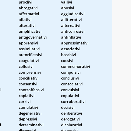
proclivi
vallivi
abrogativi
abusivi
affermativi
aggiudicativi
allativi
allitterativi
alterativi
alternativi
amplificativi
anticorrosivi
i
antigovernativi
antinflativi
apprensivi
approssimativi
assimilativi
associativi
autoriflessivi
boschivi
coagulativi
coesivi
collusivi
commemorativi
comprensivi
compulsivi
conciliativi
conclusivi
consensivi
consociativi
i
controffensivi
convulsivi
copiativi
copulativi
corrivi
corroborativi
cumulativi
decisivi
degenerativi
deliberativi
depressivi
derogativi
i
determinativi
dichiarativi
digressivi
discensivi