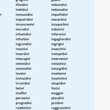
illividivi
imbandivi
imbibivi
imbiondivi
i
immucidivi
impallidivi
imputridivi
inacerbivi
incancrenivi
incaparbivi
incrudivi
indolcivi
infastidivi
inferocivi
infurbivi
ingagliardivi
ingrandivi
ingrigivi
insanivi
insecchivi
insordivi
instupidivi
interagivi
intervenivi
intimidivi
intisichivi
intumidivi
inturgidivi
inveivi
invelenivi
inviscidivi
inzotichivi
irruvidivi
istupidivi
lenivi
liscivi
muffivi
muggivi
pervenivi
plaudivi
progredivi
proibivi
raddolcivi
raggranchivi