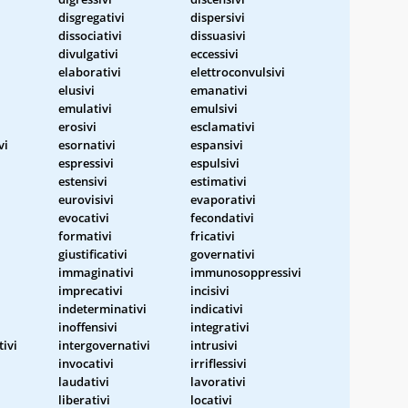
disgregativi
dispersivi
dissociativi
dissuasivi
divulgativi
eccessivi
elaborativi
elettroconvulsivi
elusivi
emanativi
emulativi
emulsivi
erosivi
esclamativi
vi
esornativi
espansivi
espressivi
espulsivi
estensivi
estimativi
eurovisivi
evaporativi
evocativi
fecondativi
formativi
fricativi
giustificativi
governativi
immaginativi
immunosoppressivi
imprecativi
incisivi
indeterminativi
indicativi
inoffensivi
integrativi
tivi
intergovernativi
intrusivi
invocativi
irriflessivi
laudativi
lavorativi
liberativi
locativi