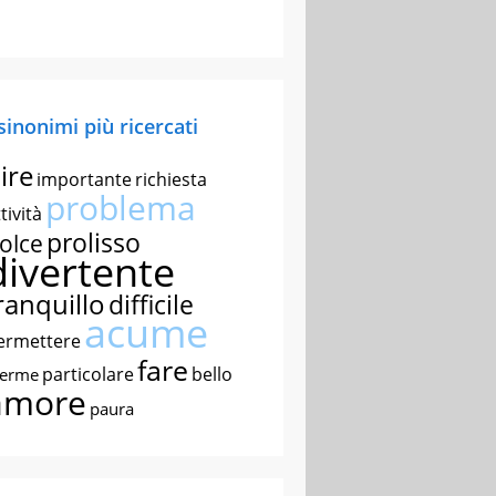
 sinonimi più ricercati
ire
importante
richiesta
problema
tività
prolisso
olce
divertente
ranquillo
difficile
acume
ermettere
fare
particolare
bello
nerme
amore
paura