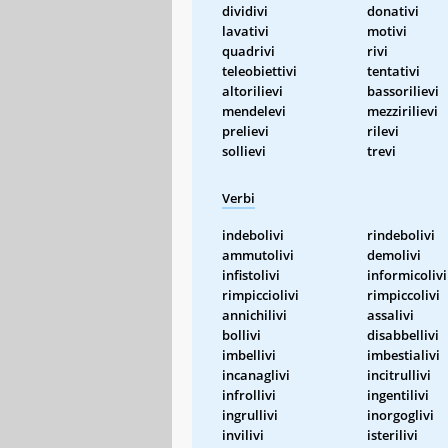
dividivi
donativi
lavativi
motivi
quadrivi
rivi
teleobiettivi
tentativi
altorilievi
bassorilievi
mendelevi
mezzirilievi
prelievi
rilevi
sollievi
trevi
Verbi
indebolivi
rindebolivi
ammutolivi
demolivi
infistolivi
informicolivi
rimpicciolivi
rimpiccolivi
annichilivi
assalivi
bollivi
disabbellivi
imbellivi
imbestialivi
incanaglivi
incitrullivi
infrollivi
ingentilivi
ingrullivi
inorgoglivi
invilivi
isterilivi