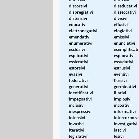
discorsivi
diseducativi
dispregiativi
disseccativi
distensivi
divisivi
educativi
effusivi
elettronegativi
elogiativi
emendativi
emissivi
enumerativi
enunciativi
esclusivi
esemplificati
esplicativi
esplorativi
essiccativi
essudativi
estorsivi
estrusivi
evasivi
eversivi
federativi
flessivi
generativi
germinativi
identificativi
illativi
impegnativi
implosivi
inclusivi
incoativi
inespressivi
informativi
intensivi
intercorpora
invasivi
investigativi
iterativi
lascivi
legislativi
lesivi