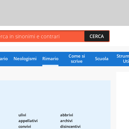
Come si
Strum
ario
Neologismi
Rimario
Scuola
scrive
Uti
ulivi
abbrivi
appellativi
archivi
convivi
disincentivi