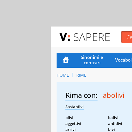
SAPERE
Sinonimi e
Vocabol
contrari
HOME
RIME
Rima con:
abolivi
Sostantivi
olivi
balivi
aggettivi
antidivi
arrivi
bivi