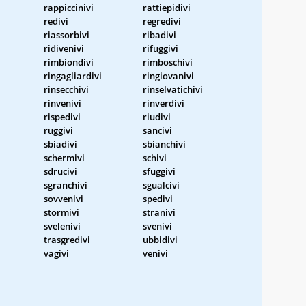
rappiccinivi
rattiepidivi
redivi
regredivi
riassorbivi
ribadivi
ridivenivi
rifuggivi
rimbiondivi
rimboschivi
ringagliardivi
ringiovanivi
rinsecchivi
rinselvatichivi
rinvenivi
rinverdivi
rispedivi
riudivi
ruggivi
sancivi
sbiadivi
sbianchivi
schermivi
schivi
sdrucivi
sfuggivi
sgranchivi
sgualcivi
sovvenivi
spedivi
stormivi
stranivi
svelenivi
svenivi
trasgredivi
ubbidivi
vagivi
venivi