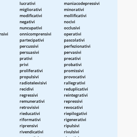
lucrativi
maniacodepressivi
migliorativi
minorativi
modificativi
mollificativi
negativi
nocivi
nuncupativi
occlusivi
sivi
onnicomprensivi
operativi
partecipativi
pascolativi
percussivi
perfezionativi
persuasivi
pervasivi
prativi
precativi
privi
probativi
proliferativi
promissivi
propulsivi
provocativi
radiotelevisivi
rallegrativi
recidivi
reduplicativi
regressivi
reintegrativi
remunerativi
repressivi
retrovisivi
revocativi
rieducativi
riepilogativi
riformativi
rigenerativi
riprensivi
ripulsivi
rivendicativi
rivulsivi