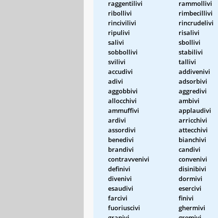
raggentilivi
rammollivi
ribollivi
rimbecillivi
rincivilivi
rincrudelivi
ripulivi
risalivi
salivi
sbollivi
sobbollivi
stabilivi
svilivi
tallivi
accudivi
addivenivi
adivi
adsorbivi
aggobbivi
aggredivi
allocchivi
ambivi
ammuffivi
applaudivi
ardivi
arricchivi
assordivi
attecchivi
benedivi
bianchivi
brandivi
candivi
contravvenivi
convenivi
definivi
disinibivi
divenivi
dormivi
esaudivi
esercivi
farcivi
finivi
fuoriuscivi
ghermivi
granivi
gremivi