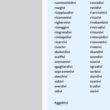
rammorbidivi
rancidivi
reagivi
recidivi
riapplaudivi
riarricchivi
riconvenivi
ricucivi
righermivi
rimbambivi
rimuggivi
rincrudivi
ringrandivi
rinsanivi
rintiepidivi
rintorpidivi
risarcivi
risovvenivi
riuscivi
rivenivi
sbalordivi
sbandivi
scalfivi
scandivi
sconvenivi
scucivi
sgagliardivi
sgradivi
sopravvenivi
sorbivi
stecchivi
stordivi
subivi
svanivi
sverdivi
tradivi
udivi
uscivi
Aggettivi