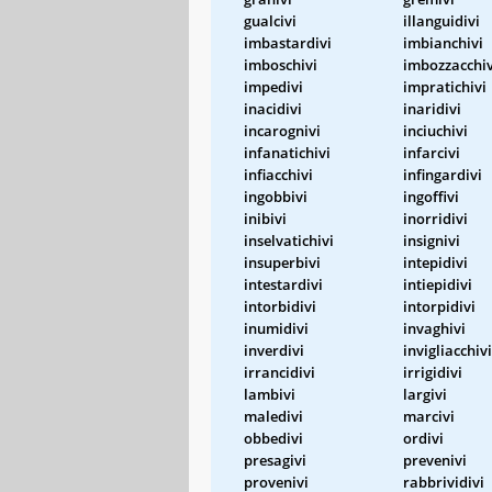
gualcivi
illanguidivi
imbastardivi
imbianchivi
imboschivi
imbozzacchiv
impedivi
impratichivi
inacidivi
inaridivi
incarognivi
inciuchivi
infanatichivi
infarcivi
infiacchivi
infingardivi
ingobbivi
ingoffivi
inibivi
inorridivi
inselvatichivi
insignivi
insuperbivi
intepidivi
intestardivi
intiepidivi
intorbidivi
intorpidivi
inumidivi
invaghivi
inverdivi
invigliacchivi
irrancidivi
irrigidivi
lambivi
largivi
maledivi
marcivi
obbedivi
ordivi
presagivi
prevenivi
provenivi
rabbrividivi