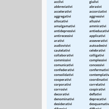
acclivi
giulivi
abbreviativi
abrasivi
accelerativi
accorciativi
aggregativi
aggressivi
allocativi
allusivi
amalgamativi
ammirativi
antidepressivi
antieducativ
antirecessivi
applicativi
arativi
asseverativi
audiovisivi
autoadesivi
cautelativi
celebrativi
collaborativi
colligativi
commissivi
complessivi
comunicativi
concessivi
confederativi
confermativi
consolidativi
contemplativ
cooperativi
coordinativi
corporativi
correlativi
corrosivi
cospirativi
decorativi
deflativi
denominativi
deprecativi
desiderativi
desquamativ
difensivi
diffusivi