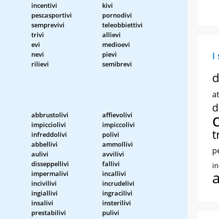
incentivi
kivi
pescasportivi
pornodivi
semprevivi
teleobbiettivi
trivi
allievi
evi
medioevi
nevi
pievi
I
rilievi
semibrevi
d
at
d
abbrustolivi
affievolivi
impicciolivi
impiccolivi
t
infreddolivi
polivi
abbellivi
ammollivi
p
aulivi
avvilivi
disseppellivi
fallivi
i
impermalivi
incallivi
incivilivi
incrudelivi
ingiallivi
ingracilivi
insalivi
insterilivi
prestabilivi
pulivi