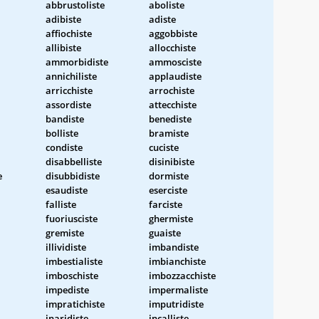
abbrustoliste
aboliste
adibiste
adiste
affiochiste
aggobbiste
allibiste
allocchiste
ammorbidiste
ammosciste
annichiliste
applaudiste
arricchiste
arrochiste
assordiste
attecchiste
bandiste
benediste
bolliste
bramiste
condiste
cuciste
disabbelliste
disinibiste
e
disubbidiste
dormiste
esaudiste
eserciste
falliste
farciste
fuoriusciste
ghermiste
gremiste
guaiste
illividiste
imbandiste
imbestialiste
imbianchiste
imboschiste
imbozzacchiste
impediste
impermaliste
impratichiste
imputridiste
inaridiste
incalliste