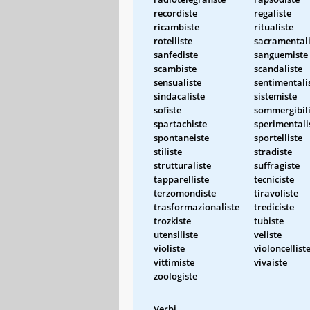
recordiste
regaliste
ricambiste
ritualiste
rotelliste
sacramentali
sanfediste
sanguemiste
scambiste
scandaliste
sensualiste
sentimentali
sindacaliste
sistemiste
sofiste
sommergibili
spartachiste
sperimentali
spontaneiste
sportelliste
stiliste
stradiste
strutturaliste
suffragiste
tapparelliste
tecniciste
terzomondiste
tiravoliste
trasformazionaliste
trediciste
trozkiste
tubiste
utensiliste
veliste
violiste
violoncellist
vittimiste
vivaiste
zoologiste
Verbi