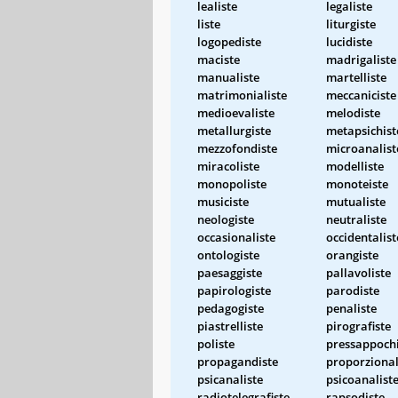
lealiste
legaliste
liste
liturgiste
logopediste
lucidiste
maciste
madrigaliste
manualiste
martelliste
matrimonialiste
meccaniciste
medioevaliste
melodiste
metallurgiste
metapsichist
mezzofondiste
microanalist
miracoliste
modelliste
monopoliste
monoteiste
musiciste
mutualiste
neologiste
neutraliste
occasionaliste
occidentalist
ontologiste
orangiste
paesaggiste
pallavoliste
papirologiste
parodiste
pedagogiste
penaliste
piastrelliste
pirografiste
poliste
pressappochi
propagandiste
proporzional
psicanaliste
psicoanalist
radiotelegrafiste
rapsodiste