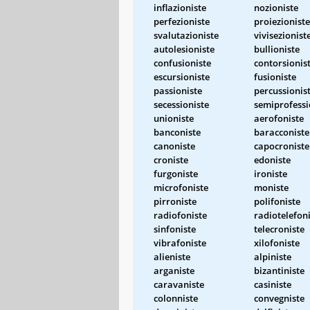
inflazioniste
nozioniste
perfezioniste
proiezioniste
svalutazioniste
vivisezionist
autolesioniste
bullioniste
confusioniste
contorsionis
escursioniste
fusioniste
passioniste
percussionis
secessioniste
semiprofessi
unioniste
aerofoniste
banconiste
baracconiste
canoniste
capocroniste
croniste
edoniste
furgoniste
ironiste
microfoniste
moniste
pirroniste
polifoniste
radiofoniste
radiotelefon
sinfoniste
telecroniste
vibrafoniste
xilofoniste
alieniste
alpiniste
arganiste
bizantiniste
caravaniste
casiniste
colonniste
convegniste