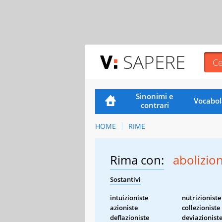
SAPERE
Sinonimi e
Vocabol
contrari
HOME
RIME
Rima con:
abolizion
Sostantivi
intuizioniste
nutrizioniste
azioniste
collezioniste
deflazioniste
deviazionist