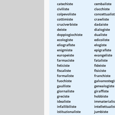
catechiste
cembaliste
civiliste
clacchiste
colpevoliste
concettualist
cottimiste
crawliste
cruciverbiste
dadaiste
deiste
dialogiste
doppiogiochiste
dualiste
ecologiste
edicoliste
eliografiste
elogiste
enigmiste
epigrafiste
europeiste
evangeliste
farmaciste
fataliste
feticiste
fideiste
fiscaliste
fisiciste
formaliste
franchiste
fuochiste
galvanostegi
gaulliste
genealogiste
giornaliste
giraffiste
greciste
hobbiste
idealiste
immaterialis
infallibiliste
intellettualis
istituzionaliste
jumbiste