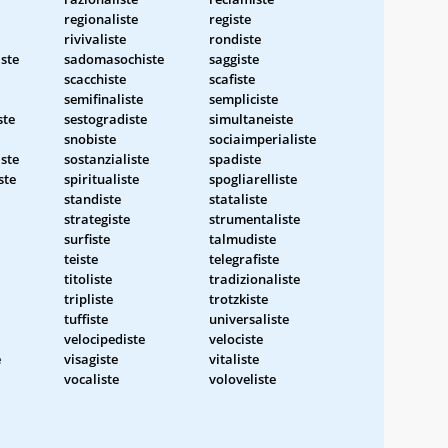
regionaliste
registe
rivivaliste
rondiste
ste
sadomasochiste
saggiste
scacchiste
scafiste
semifinaliste
sempliciste
ste
sestogradiste
simultaneiste
snobiste
sociaimperialiste
ste
sostanzialiste
spadiste
ste
spiritualiste
spogliarelliste
standiste
stataliste
strategiste
strumentaliste
surfiste
talmudiste
teiste
telegrafiste
titoliste
tradizionaliste
tripliste
trotzkiste
tuffiste
universaliste
velocipediste
velociste
e
visagiste
vitaliste
vocaliste
voloveliste