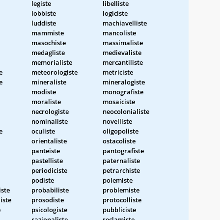
legiste
libelliste
lobbiste
logiciste
luddiste
machiavelliste
mammiste
mancoliste
masochiste
massimaliste
medagliste
medievaliste
memorialiste
mercantiliste
e
meteorologiste
metriciste
e
mineraliste
mineralogiste
modiste
monografiste
moraliste
mosaiciste
necrologiste
neocolonialiste
nominaliste
novelliste
e
oculiste
oligopoliste
orientaliste
ostacoliste
panteiste
pantografiste
pastelliste
paternaliste
periodiciste
petrarchiste
podiste
polemiste
ste
probabiliste
problemiste
iste
prosodiste
protocolliste
e
psicologiste
pubbliciste
razionaliste
reclamiste