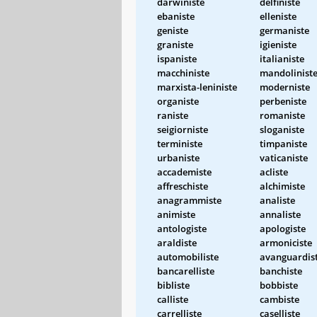
darwiniste
delfiniste
ebaniste
elleniste
geniste
germaniste
graniste
igieniste
ispaniste
italianiste
macchiniste
mandolinist
marxista-leniniste
moderniste
organiste
perbeniste
raniste
romaniste
seigiorniste
sloganiste
terministe
timpaniste
urbaniste
vaticaniste
accademiste
acliste
affreschiste
alchimiste
anagrammiste
analiste
animiste
annaliste
antologiste
apologiste
araldiste
armoniciste
automobiliste
avanguardis
bancarelliste
banchiste
bibliste
bobbiste
calliste
cambiste
carrelliste
caselliste