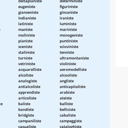
deltaplaniste
deterministe
eugeniste
figuriniste
gianseniste
gincaniste
indianiste
iraniste
latiniste
luministe
e
maniste
mariniste
moliniste
monogeniste
pianiste
puntiniste
sceniste
scioviniste
staliniste
tenniste
turniste
ultramontaniste
vetriniste
violiniste
acquarelliste
aeromodelliste
alcoliste
alcooliste
analogiste
angliste
antialcoliste
anticapitaliste
apprendiste
arabiste
articoliste
ateiste
te
baliste
balliste
bandiste
belliciste
bridgiste
cabaliste
campaniliste
campeggiste
casualiste
cataloghiste