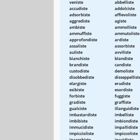
veniste
abbelliste
accudiste
addolciste
adsorbiste
affievoliste
aggrediste
agiste
ambiste
ammolliste
ammuffiste
ammutoliste
approfondiste
ardiste
assaliste
assorbiste
auliste
avviliste
bianchiste
blandiste
brandiste
candiste
custodiste
demoliste
disobbediste
disseppellist
elargiste
erudiste
esibiste
esordiste
forbiste
fuggiste
gradiste
graffiste
gualciste
illanguidiste
imbastardiste
imbelliste
imbibiste
imbiondiste
immucidiste
impallidiste
impiccioliste
impiccoliste
inacerbiste
inacidiste