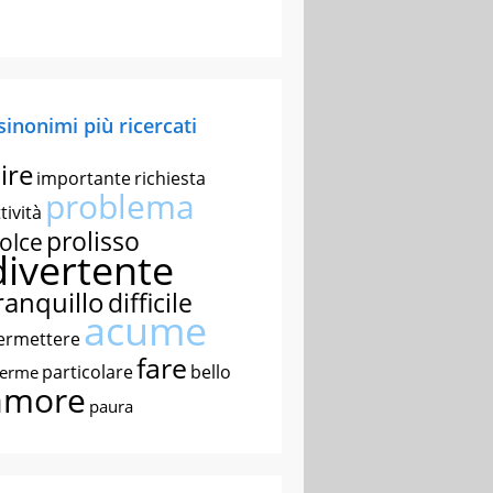
 sinonimi più ricercati
ire
importante
richiesta
problema
tività
prolisso
olce
divertente
ranquillo
difficile
acume
ermettere
fare
particolare
bello
nerme
amore
paura