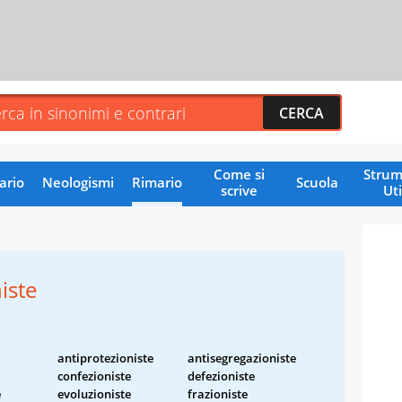
Come si
Strum
ario
Neologismi
Rimario
Scuola
scrive
Uti
iste
antiprotezioniste
antisegregazioniste
confezioniste
defezioniste
e
evoluzioniste
frazioniste