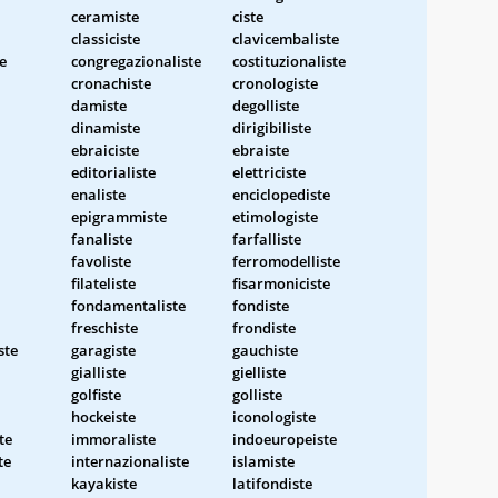
ceramiste
ciste
classiciste
clavicembaliste
e
congregazionaliste
costituzionaliste
cronachiste
cronologiste
damiste
degolliste
dinamiste
dirigibiliste
ebraiciste
ebraiste
editorialiste
elettriciste
enaliste
enciclopediste
epigrammiste
etimologiste
fanaliste
farfalliste
favoliste
ferromodelliste
filateliste
fisarmoniciste
fondamentaliste
fondiste
freschiste
frondiste
ste
garagiste
gauchiste
gialliste
gielliste
golfiste
golliste
hockeiste
iconologiste
te
immoraliste
indoeuropeiste
te
internazionaliste
islamiste
kayakiste
latifondiste