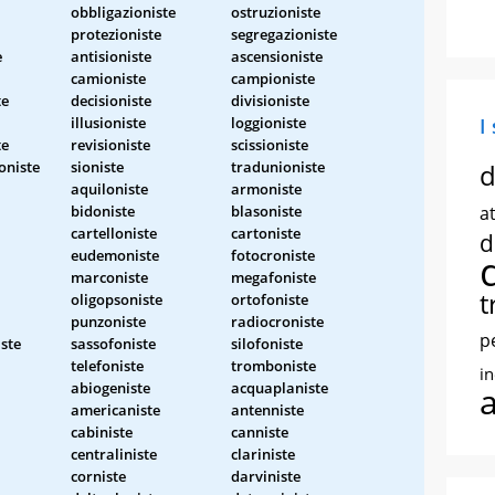
obbligazioniste
ostruzioniste
protezioniste
segregazioniste
e
antisioniste
ascensioniste
camioniste
campioniste
te
decisioniste
divisioniste
illusioniste
loggioniste
I
te
revisioniste
scissioniste
oniste
sioniste
tradunioniste
d
aquiloniste
armoniste
bidoniste
blasoniste
at
cartelloniste
cartoniste
d
eudemoniste
fotocroniste
marconiste
megafoniste
t
oligopsoniste
ortofoniste
punzoniste
radiocroniste
p
iste
sassofoniste
silofoniste
telefoniste
tromboniste
i
abiogeniste
acquaplaniste
americaniste
antenniste
cabiniste
canniste
centraliniste
clariniste
corniste
darviniste