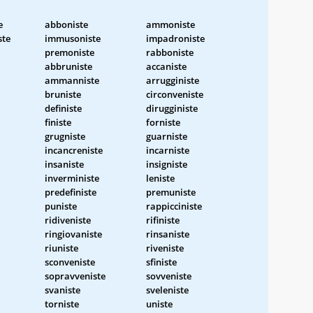
e
abboniste
ammoniste
ste
immusoniste
impadroniste
premoniste
rabboniste
abbruniste
accaniste
ammanniste
arrugginiste
bruniste
circonveniste
definiste
dirugginiste
finiste
forniste
grugniste
guarniste
incancreniste
incarniste
insaniste
insigniste
inverministe
leniste
predefiniste
premuniste
puniste
rappicciniste
ridiveniste
rifiniste
ringiovaniste
rinsaniste
riuniste
riveniste
sconveniste
sfiniste
sopravveniste
sovveniste
svaniste
sveleniste
torniste
uniste