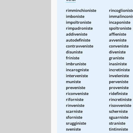
rimminchioniste
rincoglionist
imboniste
immalinconi
impoltroniste
incaponiste
rimpadroniste
spoltroniste
addiveniste
affieniste
autodefiniste
avveniste
contravveniste
conveniste
disuniste
diveniste
friniste
graniste
imbruniste
inasiniste
incarogniste
incretiniste
interveniste
inveleniste
muniste
perveniste
preveniste
proveniste
riconveniste
ridefiniste
riforniste
rincretiniste
rinveniste
risovveniste
scarniste
scherniste
sforniste
sguarniste
srugginiste
straniste
sveniste
tintinniste