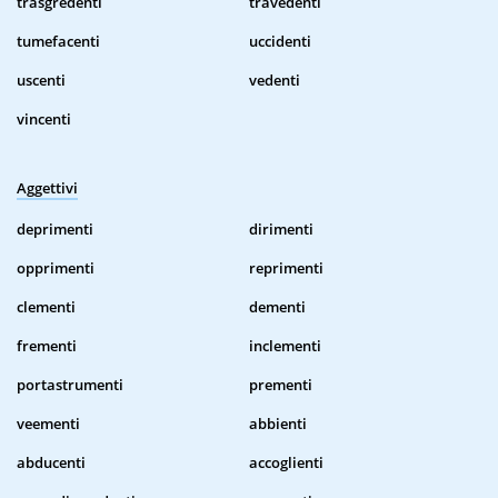
trasgredenti
travedenti
tumefacenti
uccidenti
uscenti
vedenti
vincenti
Aggettivi
deprimenti
dirimenti
opprimenti
reprimenti
clementi
dementi
frementi
inclementi
portastrumenti
prementi
veementi
abbienti
abducenti
accoglienti