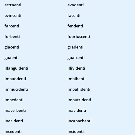
estraenti
evadenti
evincenti
facenti
farcenti
fendenti
forbenti
fuoriuscenti
giacenti
gradenti
guaenti
gualcenti
illanguidenti
illividenti
imbandenti
imbibenti
immucidenti
impallidenti
impedenti
imputridenti
inacerbenti
inacidenti
inaridenti
incaparbenti
incedenti
incidenti