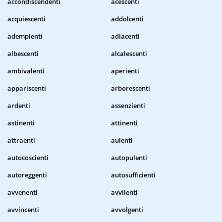
accondiscendenti
acescenti
acquiescenti
addolcenti
adempienti
adiacenti
albescenti
alcalescenti
ambivalenti
aperienti
appariscenti
arborescenti
ardenti
assenzienti
astinenti
attinenti
attraenti
aulenti
autocoscienti
autopulenti
autoreggenti
autosufficienti
avvenenti
avvilenti
avvincenti
avvolgenti