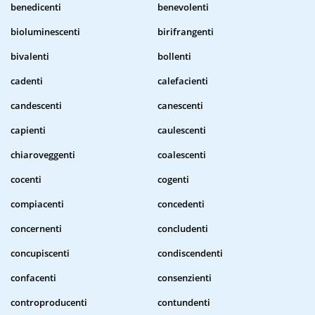
benedicenti
benevolenti
bioluminescenti
birifrangenti
bivalenti
bollenti
cadenti
calefacienti
candescenti
canescenti
capienti
caulescenti
chiaroveggenti
coalescenti
cocenti
cogenti
compiacenti
concedenti
concernenti
concludenti
concupiscenti
condiscendenti
confacenti
consenzienti
controproducenti
contundenti