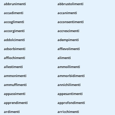
abbrunimenti
abbrustolimenti
accadimenti
accanimenti
accoglimenti
acconsentimenti
accorgimenti
accrescimenti
addolcimenti
adempimenti
adsorbimenti
affievolimenti
affiochimenti
alimenti
allestimenti
ammollimenti
ammonimenti
ammorbidimenti
ammuffimenti
annichilimenti
appassimenti
appesantimenti
apprendimenti
approfondimenti
ardimenti
arricchimenti