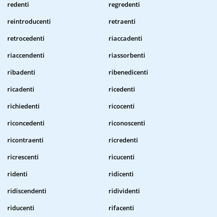
redenti
regredenti
reintroducenti
retraenti
retrocedenti
riaccadenti
riaccendenti
riassorbenti
ribadenti
ribenedicenti
ricadenti
ricedenti
richiedenti
ricocenti
riconcedenti
riconoscenti
ricontraenti
ricredenti
ricrescenti
ricucenti
ridenti
ridicenti
ridiscendenti
ridividenti
riducenti
rifacenti