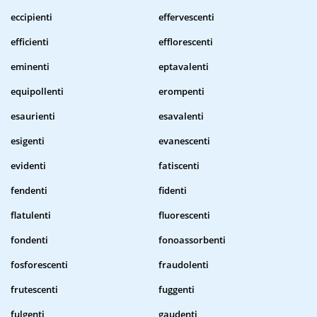
eccipienti
effervescenti
efficienti
efflorescenti
eminenti
eptavalenti
equipollenti
erompenti
esaurienti
esavalenti
esigenti
evanescenti
evidenti
fatiscenti
fendenti
fidenti
flatulenti
fluorescenti
fondenti
fonoassorbenti
fosforescenti
fraudolenti
frutescenti
fuggenti
fulgenti
gaudenti