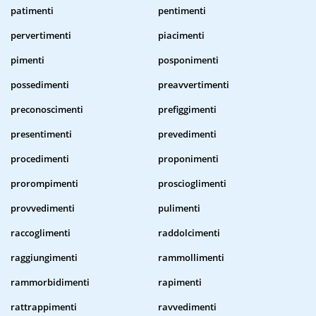
patimenti
pentimenti
pervertimenti
piacimenti
pimenti
posponimenti
possedimenti
preavvertimenti
preconoscimenti
prefiggimenti
presentimenti
prevedimenti
procedimenti
proponimenti
prorompimenti
proscioglimenti
provvedimenti
pulimenti
raccoglimenti
raddolcimenti
raggiungimenti
rammollimenti
rammorbidimenti
rapimenti
rattrappimenti
ravvedimenti