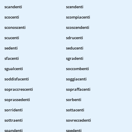
scandenti
scendenti
scocenti
scompiacenti
sconoscenti
scoscendenti
scucenti
sdrucenti
sedenti
seducenti
sfacenti
sgradenti
sgualcenti
soccombenti
soddisfacenti
soggiacenti
sopraccrescenti
sopraffacenti
soprassedenti
sorbenti
sorridenti
sottacenti
sottraenti
sovreccedenti
spandenti
spedenti