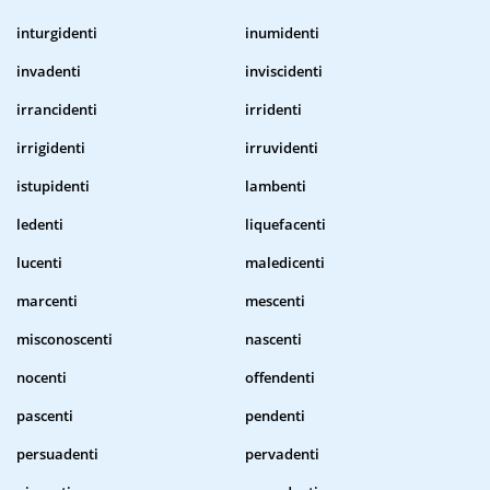
inturgidenti
inumidenti
invadenti
inviscidenti
irrancidenti
irridenti
irrigidenti
irruvidenti
istupidenti
lambenti
ledenti
liquefacenti
lucenti
maledicenti
marcenti
mescenti
misconoscenti
nascenti
nocenti
offendenti
pascenti
pendenti
persuadenti
pervadenti