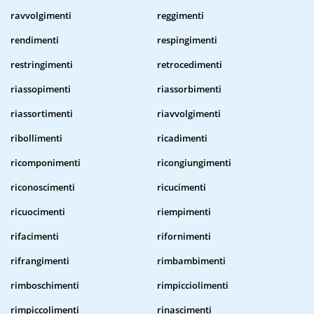
ravvolgimenti
reggimenti
rendimenti
respingimenti
restringimenti
retrocedimenti
riassopimenti
riassorbimenti
riassortimenti
riavvolgimenti
ribollimenti
ricadimenti
ricomponimenti
ricongiungimenti
riconoscimenti
ricucimenti
ricuocimenti
riempimenti
rifacimenti
rifornimenti
rifrangimenti
rimbambimenti
rimboschimenti
rimpicciolimenti
rimpiccolimenti
rinascimenti