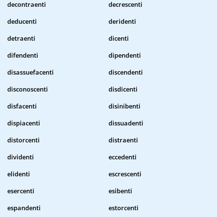
decontraenti
decrescenti
deducenti
deridenti
detraenti
dicenti
difendenti
dipendenti
disassuefacenti
discendenti
disconoscenti
disdicenti
disfacenti
disinibenti
dispiacenti
dissuadenti
distorcenti
distraenti
dividenti
eccedenti
elidenti
escrescenti
esercenti
esibenti
espandenti
estorcenti