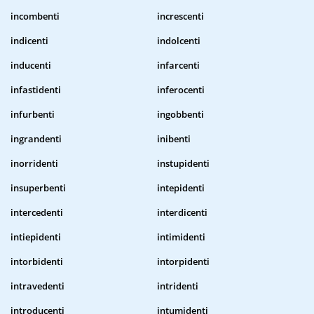
incombenti
increscenti
indicenti
indolcenti
inducenti
infarcenti
infastidenti
inferocenti
infurbenti
ingobbenti
ingrandenti
inibenti
inorridenti
instupidenti
insuperbenti
intepidenti
intercedenti
interdicenti
intiepidenti
intimidenti
intorbidenti
intorpidenti
intravedenti
intridenti
introducenti
intumidenti