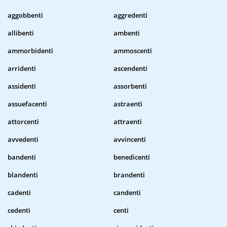
aggobbenti
aggredenti
allibenti
ambenti
ammorbidenti
ammoscenti
arridenti
ascendenti
assidenti
assorbenti
assuefacenti
astraenti
attorcenti
attraenti
avvedenti
avvincenti
bandenti
benedicenti
blandenti
brandenti
cadenti
candenti
cedenti
centi