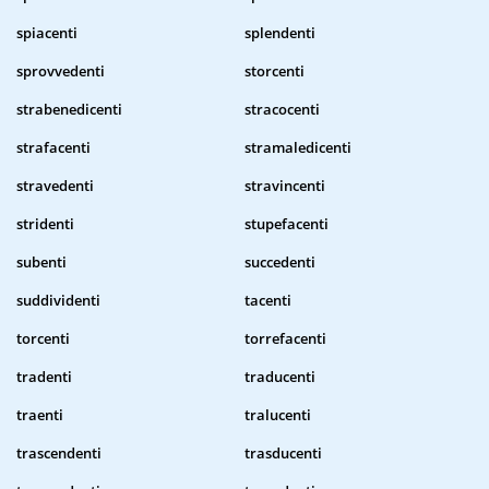
spiacenti
splendenti
sprovvedenti
storcenti
strabenedicenti
stracocenti
strafacenti
stramaledicenti
stravedenti
stravincenti
stridenti
stupefacenti
subenti
succedenti
suddividenti
tacenti
torcenti
torrefacenti
tradenti
traducenti
traenti
tralucenti
trascendenti
trasducenti