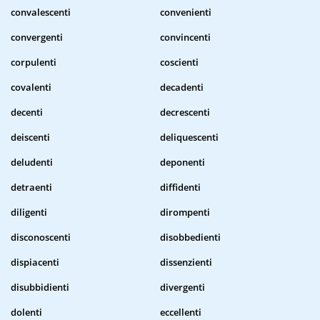
convalescenti
convenienti
convergenti
convincenti
corpulenti
coscienti
covalenti
decadenti
decenti
decrescenti
deiscenti
deliquescenti
deludenti
deponenti
detraenti
diffidenti
diligenti
dirompenti
disconoscenti
disobbedienti
dispiacenti
dissenzienti
disubbidienti
divergenti
dolenti
eccellenti