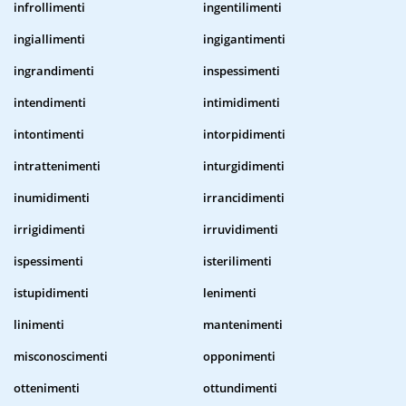
infrollimenti
ingentilimenti
ingiallimenti
ingigantimenti
ingrandimenti
inspessimenti
intendimenti
intimidimenti
intontimenti
intorpidimenti
intrattenimenti
inturgidimenti
inumidimenti
irrancidimenti
irrigidimenti
irruvidimenti
ispessimenti
isterilimenti
istupidimenti
lenimenti
linimenti
mantenimenti
misconoscimenti
opponimenti
ottenimenti
ottundimenti