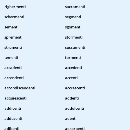
righermenti
sacramenti
schermenti
segmenti
sementi
sgomenti
sprementi
stormenti
strumenti
sussumenti
tementi
tormenti
accadenti
accedenti
accendenti
accenti
accondiscendenti
accrescenti
acquiescenti
addenti
addicenti
addolcenti
adducenti
adenti
adibenti
adsorbenti