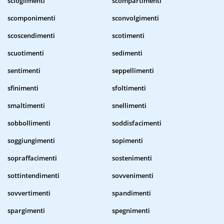
scioglimenti
scompartimenti
scomponimenti
sconvolgimenti
scoscendimenti
scotimenti
scuotimenti
sedimenti
sentimenti
seppellimenti
sfinimenti
sfoltimenti
smaltimenti
snellimenti
sobbollimenti
soddisfacimenti
soggiungimenti
sopimenti
sopraffacimenti
sostenimenti
sottintendimenti
sovvenimenti
sovvertimenti
spandimenti
spargimenti
spegnimenti