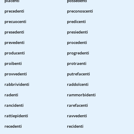
piacenti
possedenti
precedenti
preconoscenti
precuocenti
predicenti
presedenti
presiedenti
prevedenti
procedenti
producenti
progredenti
proibenti
protraenti
provvedenti
putrefacenti
rabbrividenti
raddolcenti
radenti
rammorbidenti
rancidenti
rarefacenti
rattiepidenti
ravvedenti
recedenti
recidenti