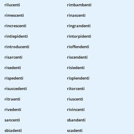
rilucenti
rimbambenti
rimescenti
rinascenti
rincrescenti
ringrandenti
rintiepidenti
rintorpidenti
rintroducenti
rioffendenti
risarcenti
riscendenti
risedenti
risiedenti
rispedenti
risplendenti
risuccedenti
ritorcenti
ritraenti
riuscenti
rivedenti
rivincenti
sancenti
sbandenti
sbiadenti
scadenti