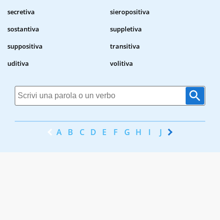
secretiva
sieropositiva
sostantiva
suppletiva
suppositiva
transitiva
uditiva
volitiva
A
B
C
D
E
F
G
H
I
J
K
L
M
N