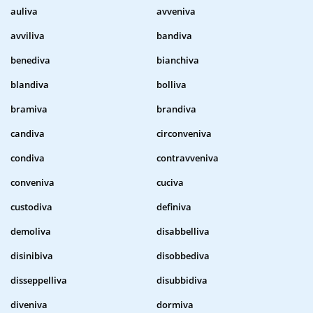
auliva
avveniva
avviliva
bandiva
benediva
bianchiva
blandiva
bolliva
bramiva
brandiva
candiva
circonveniva
condiva
contravveniva
conveniva
cuciva
custodiva
definiva
demoliva
disabbelliva
disinibiva
disobbediva
disseppelliva
disubbidiva
diveniva
dormiva