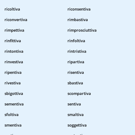
ricoltiva
riconsentiva
riconvertiva
rimbastiva
rimpettiva
rimprosciuttiva
rinfittiva
rinfoltiva
rintontiva
rintristiva
rinvestiva
ripartiva
ripentiva
risentiva
rivestiva
sbastiva
sbigottiva
scompartiva
sementiva
sentiva
sfoltiva
smaltiva
smentiva
soggettiva