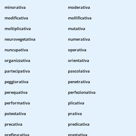
minorativa
moderativa
modificativa
mollificativa
moltiplicativa
mutativa
neurovegetativa
numerativa
nuncupativa
operativa
organizzativa
orientativa
partecipativa
pascolativa
peggiorativa
penetrativa
perequativa
perfezionativa
performativa
plicativa
potestativa
prativa
precativa
predicativa
prefigurativa
prestativa