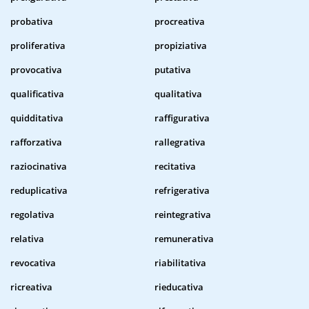
probativa
procreativa
proliferativa
propiziativa
provocativa
putativa
qualificativa
qualitativa
quidditativa
raffigurativa
rafforzativa
rallegrativa
raziocinativa
recitativa
reduplicativa
refrigerativa
regolativa
reintegrativa
relativa
remunerativa
revocativa
riabilitativa
ricreativa
rieducativa