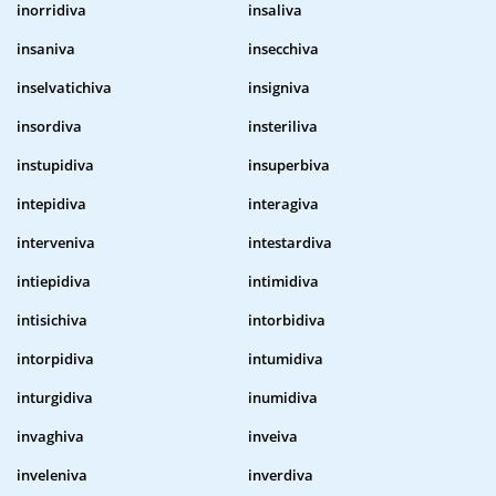
inorridiva
insaliva
insaniva
insecchiva
inselvatichiva
insigniva
insordiva
insteriliva
instupidiva
insuperbiva
intepidiva
interagiva
interveniva
intestardiva
intiepidiva
intimidiva
intisichiva
intorbidiva
intorpidiva
intumidiva
inturgidiva
inumidiva
invaghiva
inveiva
inveleniva
inverdiva