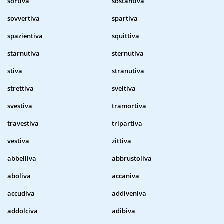
sortiva
sostantiva
sovvertiva
spartiva
spazientiva
squittiva
starnutiva
sternutiva
stiva
stranutiva
strettiva
sveltiva
svestiva
tramortiva
travestiva
tripartiva
vestiva
zittiva
abbelliva
abbrustoliva
aboliva
accaniva
accudiva
addiveniva
addolciva
adibiva