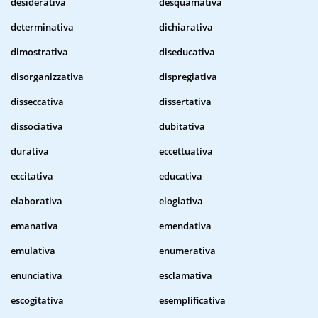
desiderativa
desquamativa
determinativa
dichiarativa
dimostrativa
diseducativa
disorganizzativa
dispregiativa
disseccativa
dissertativa
dissociativa
dubitativa
durativa
eccettuativa
eccitativa
educativa
elaborativa
elogiativa
emanativa
emendativa
emulativa
enumerativa
enunciativa
esclamativa
escogitativa
esemplificativa