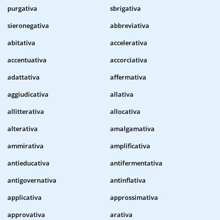
purgativa
sbrigativa
sieronegativa
abbreviativa
abitativa
accelerativa
accentuativa
accorciativa
adattativa
affermativa
aggiudicativa
allativa
allitterativa
allocativa
alterativa
amalgamativa
ammirativa
amplificativa
antieducativa
antifermentativa
antigovernativa
antinflativa
applicativa
approssimativa
approvativa
arativa