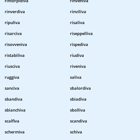
rintorpidiva
rinveniva
rinverdiva
rinviliva
ripuliva
risaliva
risarciva
riseppelliva
risovveniva
rispediva
ristabiliva
riudiva
riusciva
riveniva
ruggiva
saliva
sanciva
sbalordiva
sbandiva
sbiadiva
sbianchiva
sbolliva
scalfiva
scandiva
schermiva
schiva