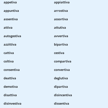
appetiva
appiattiva
appuntiva
arrostiva
assentiva
assortiva
attiva
attutiva
autogestiva
avvertiva
azzittiva
bipartiva
cattiva
cestiva
coltiva
compartiva
consentiva
convertiva
deattiva
deglutiva
demotiva
dipartiva
disattiva
disincentiva
disinvestiva
dissentiva