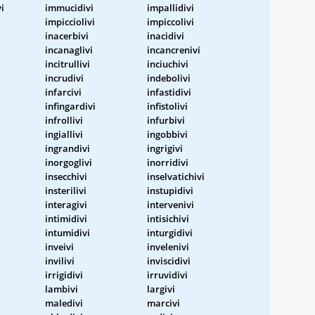
i
immucidivi
impallidivi
impicciolivi
impiccolivi
inacerbivi
inacidivi
incanaglivi
incancrenivi
incitrullivi
inciuchivi
incrudivi
indebolivi
infarcivi
infastidivi
infingardivi
infistolivi
infrollivi
infurbivi
ingiallivi
ingobbivi
ingrandivi
ingrigivi
inorgoglivi
inorridivi
insecchivi
inselvatichivi
insterilivi
instupidivi
interagivi
intervenivi
intimidivi
intisichivi
intumidivi
inturgidivi
inveivi
invelenivi
invilivi
inviscidivi
irrigidivi
irruvidivi
lambivi
largivi
maledivi
marcivi