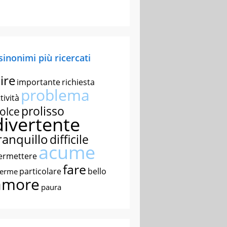
 sinonimi più ricercati
ire
importante
richiesta
problema
tività
prolisso
olce
divertente
ranquillo
difficile
acume
ermettere
fare
particolare
bello
nerme
amore
paura