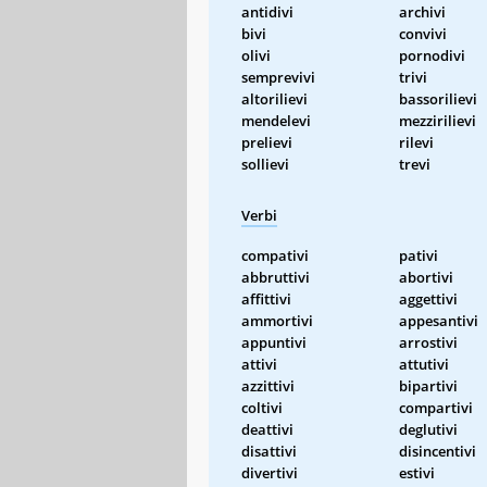
antidivi
archivi
bivi
convivi
olivi
pornodivi
semprevivi
trivi
altorilievi
bassorilievi
mendelevi
mezzirilievi
prelievi
rilevi
sollievi
trevi
Verbi
compativi
pativi
abbruttivi
abortivi
affittivi
aggettivi
ammortivi
appesantivi
appuntivi
arrostivi
attivi
attutivi
azzittivi
bipartivi
coltivi
compartivi
deattivi
deglutivi
disattivi
disincentivi
divertivi
estivi