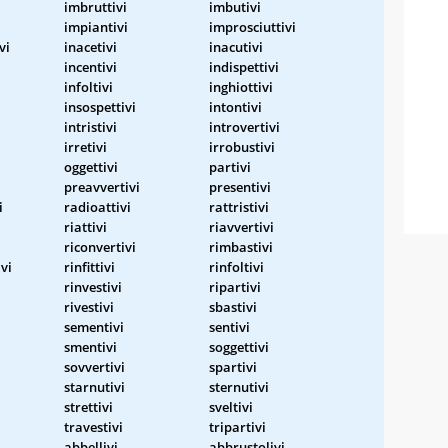
imbruttivi
imbutivi
impiantivi
improsciuttivi
vi
inacetivi
inacutivi
incentivi
indispettivi
infoltivi
inghiottivi
insospettivi
intontivi
intristivi
introvertivi
irretivi
irrobustivi
oggettivi
partivi
preavvertivi
presentivi
i
radioattivi
rattristivi
riattivi
riavvertivi
riconvertivi
rimbastivi
vi
rinfittivi
rinfoltivi
rinvestivi
ripartivi
rivestivi
sbastivi
sementivi
sentivi
smentivi
soggettivi
sovvertivi
spartivi
starnutivi
sternutivi
strettivi
sveltivi
travestivi
tripartivi
abbellivi
abbrustolivi