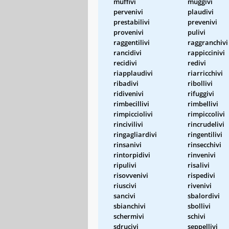
muffivi
muggivi
pervenivi
plaudivi
prestabilivi
prevenivi
provenivi
pulivi
raggentilivi
raggranchivi
rancidivi
rappiccinivi
recidivi
redivi
riapplaudivi
riarricchivi
ribadivi
ribollivi
ridivenivi
rifuggivi
rimbecillivi
rimbellivi
rimpicciolivi
rimpiccolivi
rincivilivi
rincrudelivi
ringagliardivi
ringentilivi
rinsanivi
rinsecchivi
rintorpidivi
rinvenivi
ripulivi
risalivi
risovvenivi
rispedivi
riuscivi
rivenivi
sancivi
sbalordivi
sbianchivi
sbollivi
schermivi
schivi
sdrucivi
seppellivi