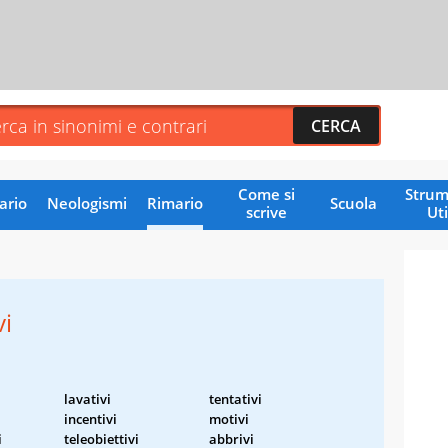
Come si
Strum
ario
Neologismi
Rimario
Scuola
scrive
Uti
vi
lavativi
tentativi
incentivi
motivi
i
teleobiettivi
abbrivi