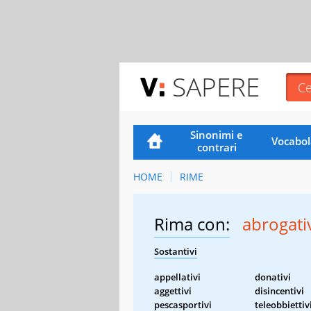
SAPERE
Sinonimi e
Vocabol
contrari
HOME
RIME
Rima con:
abrogati
Sostantivi
appellativi
donativi
aggettivi
disincentivi
pescasportivi
teleobbiettiv