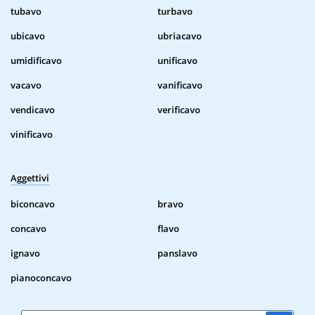
tubavo
turbavo
ubicavo
ubriacavo
umidificavo
unificavo
vacavo
vanificavo
vendicavo
verificavo
vinificavo
Aggettivi
biconcavo
bravo
concavo
flavo
ignavo
panslavo
pianoconcavo