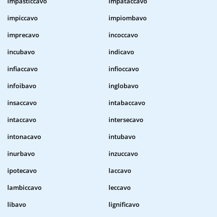
impasticcavo
impataccavo
impiccavo
impiombavo
imprecavo
incoccavo
incubavo
indicavo
infiaccavo
infioccavo
infoibavo
inglobavo
insaccavo
intabaccavo
intaccavo
intersecavo
intonacavo
intubavo
inurbavo
inzuccavo
ipotecavo
laccavo
lambiccavo
leccavo
libavo
lignificavo