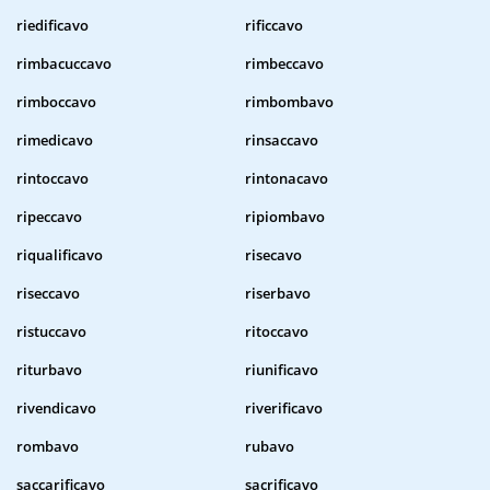
riedificavo
rificcavo
rimbacuccavo
rimbeccavo
rimboccavo
rimbombavo
rimedicavo
rinsaccavo
rintoccavo
rintonacavo
ripeccavo
ripiombavo
riqualificavo
risecavo
riseccavo
riserbavo
ristuccavo
ritoccavo
riturbavo
riunificavo
rivendicavo
riverificavo
rombavo
rubavo
saccarificavo
sacrificavo