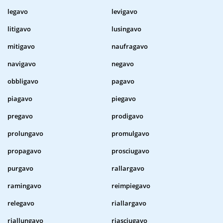
legavo
levigavo
litigavo
lusingavo
mitigavo
naufragavo
navigavo
negavo
obbligavo
pagavo
piagavo
piegavo
pregavo
prodigavo
prolungavo
promulgavo
propagavo
prosciugavo
purgavo
rallargavo
ramingavo
reimpiegavo
relegavo
riallargavo
riallungavo
riasciugavo