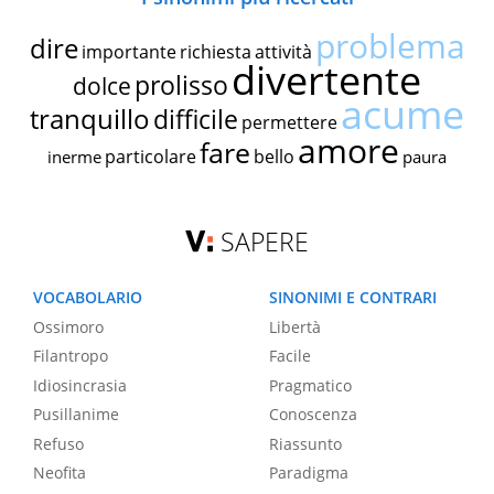
problema
dire
importante
richiesta
attività
divertente
prolisso
dolce
acume
tranquillo
difficile
permettere
amore
fare
particolare
bello
inerme
paura
SAPERE
VOCABOLARIO
SINONIMI E CONTRARI
Ossimoro
Libertà
Filantropo
Facile
Idiosincrasia
Pragmatico
Pusillanime
Conoscenza
Refuso
Riassunto
Neofita
Paradigma