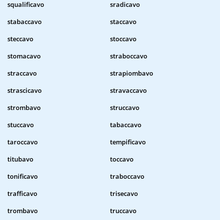
squalificavo
sradicavo
stabaccavo
staccavo
steccavo
stoccavo
stomacavo
straboccavo
straccavo
strapiombavo
strascicavo
stravaccavo
strombavo
struccavo
stuccavo
tabaccavo
taroccavo
tempificavo
titubavo
toccavo
tonificavo
traboccavo
trafficavo
trisecavo
trombavo
truccavo