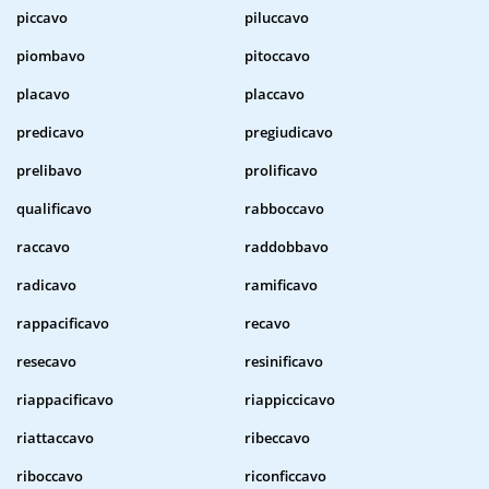
piccavo
piluccavo
piombavo
pitoccavo
placavo
placcavo
predicavo
pregiudicavo
prelibavo
prolificavo
qualificavo
rabboccavo
raccavo
raddobbavo
radicavo
ramificavo
rappacificavo
recavo
resecavo
resinificavo
riappacificavo
riappiccicavo
riattaccavo
ribeccavo
riboccavo
riconficcavo