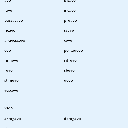
avo
bisavo
favo
incavo
passacavo
proavo
ricavo
scavo
arcivescovo
covo
ovo
portauovo
rinnovo
ritrovo
rovo
sbovo
stilnovo
uovo
vescovo
Verbi
arrogavo
derogavo