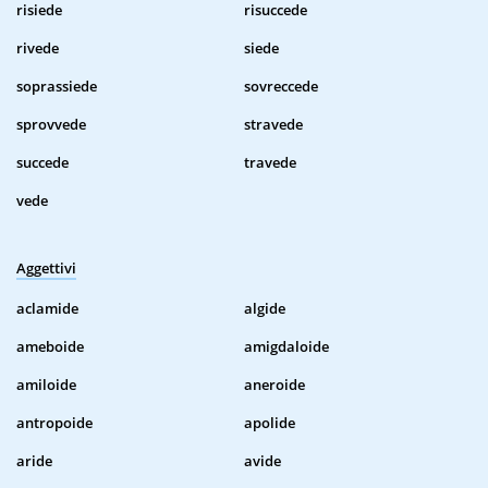
risiede
risuccede
rivede
siede
soprassiede
sovreccede
sprovvede
stravede
succede
travede
vede
Aggettivi
aclamide
algide
ameboide
amigdaloide
amiloide
aneroide
antropoide
apolide
aride
avide