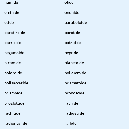
numide
ofide
ominide
ononide
otide
paraboloide
paratiroide
parotide
parricide
patricide
pegamoide
peptide
piramide
planetoide
polaroide
poliammide
polisaccaride
prismatoide
prismoide
proboscide
proglottide
rachide
rachitide
radioguide
radionuclide
rallide