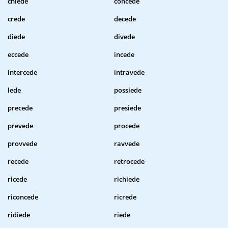
chiede
concede
crede
decede
diede
divede
eccede
incede
intercede
intravede
lede
possiede
precede
presiede
prevede
procede
provvede
ravvede
recede
retrocede
ricede
richiede
riconcede
ricrede
ridiede
riede