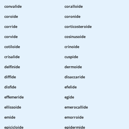
convalide
coralloide
coroide
coronide
corride
corticosteroide
corvide
cosinusoide
cotiloide
crinoide
crisalide
cuspide
delfinide
dermoide
diffide
disaccaride
disfide
efelide
effemeride
egide
ellissoide
emerocallide
emide
emorroide
epicicloide
epidermide