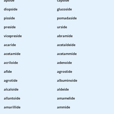
apside
capside
diopside
glucoside
pisside
pomadaside
preside
urside
vicepreside
abramide
acaride
acetaldeide
acetamide
acetammide
acriloide
adenoide
afide
agrostide
agrotide
albuminoide
alcaloide
aldeide
allantoide
amamelide
amarillide
ammide