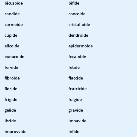
bicuspide
bifide
candide
concoide
cormoide
cristalloide
cupide
dendroide
elicoide
epidermoide
eunucoide
fecaloide
fervide
fetide
fibroide
flaccide
floride
fratricide
frigide
fulgide
gelide
gravide
ibride
impavide
improvvide
infide