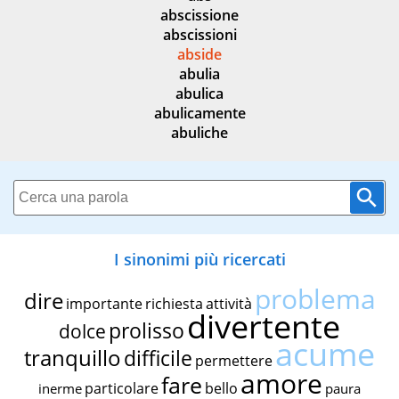
abscissione
abscissioni
abside
abulia
abulica
abulicamente
abuliche
I sinonimi più ricercati
problema
dire
importante
richiesta
attività
divertente
prolisso
dolce
acume
tranquillo
difficile
permettere
amore
fare
particolare
bello
inerme
paura