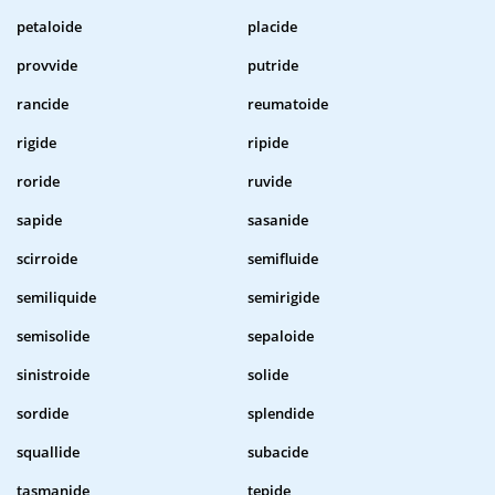
petaloide
placide
provvide
putride
rancide
reumatoide
rigide
ripide
roride
ruvide
sapide
sasanide
scirroide
semifluide
semiliquide
semirigide
semisolide
sepaloide
sinistroide
solide
sordide
splendide
squallide
subacide
tasmanide
tepide