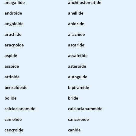
anagallide
anchilostomatide
androide
anellide
angoloide
anidride
arachide
aracnide
aracnoide
ascaride
aspide
assafetide
assoide
asteroide
attinide
autoguide
benzaldeide
bipiramide
bolide
bride
calciocianamide
calciocianammide
camelide
canceroide
cancroide
canide