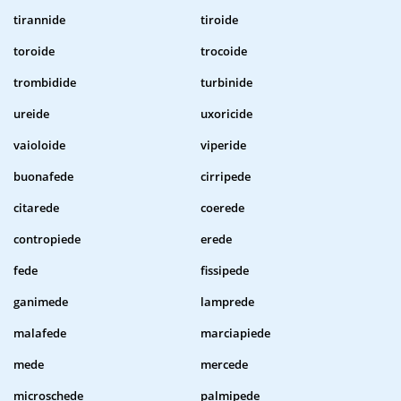
tirannide
tiroide
toroide
trocoide
trombidide
turbinide
ureide
uxoricide
vaioloide
viperide
buonafede
cirripede
citarede
coerede
contropiede
erede
fede
fissipede
ganimede
lamprede
malafede
marciapiede
mede
mercede
microschede
palmipede