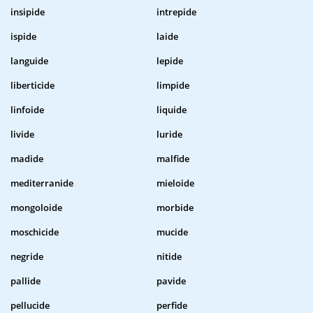
insipide
intrepide
ispide
laide
languide
lepide
liberticide
limpide
linfoide
liquide
livide
luride
madide
malfide
mediterranide
mieloide
mongoloide
morbide
moschicide
mucide
negride
nitide
pallide
pavide
pellucide
perfide