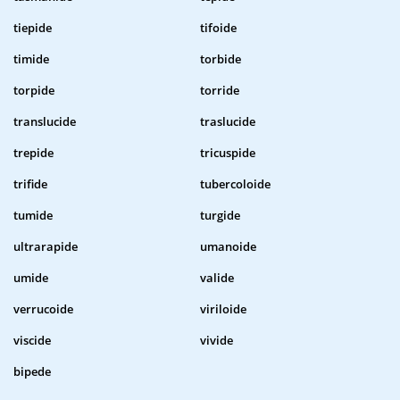
tiepide
tifoide
timide
torbide
torpide
torride
translucide
traslucide
trepide
tricuspide
trifide
tubercoloide
tumide
turgide
ultrarapide
umanoide
umide
valide
verrucoide
viriloide
viscide
vivide
bipede