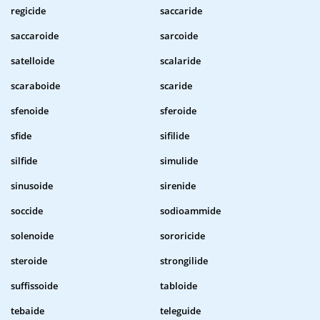
regicide
saccaride
saccaroide
sarcoide
satelloide
scalaride
scaraboide
scaride
sfenoide
sferoide
sfide
sifilide
silfide
simulide
sinusoide
sirenide
soccide
sodioammide
solenoide
sororicide
steroide
strongilide
suffissoide
tabloide
tebaide
teleguide