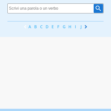
A
B
C
D
E
F
G
H
I
J
K
L
M
N