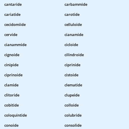
cantaride
carbammide
cariatide
carotide
cecidomiide
celluloide
cervide
cianamide
cianammide
cicloide
cignoide
cilindroide
cinipide
ciprinide
ciprinoide
cistoide
clamide
clematide
clitoride
clupeide
cobitide
colloide
coloquintide
colubride
conoide
consolide