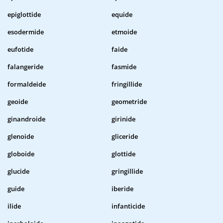
epiglottide
equide
esodermide
etmoide
eufotide
faide
falangeride
fasmide
formaldeide
fringillide
geoide
geometride
ginandroide
girinide
glenoide
gliceride
globoide
glottide
glucide
gringillide
guide
iberide
ilide
infanticide