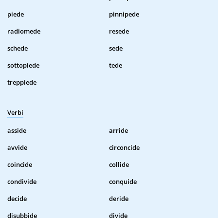
piede
pinnipede
radiomede
resede
schede
sede
sottopiede
tede
treppiede
Verbi
asside
arride
avvide
circoncide
coincide
collide
condivide
conquide
decide
deride
disubbide
divide