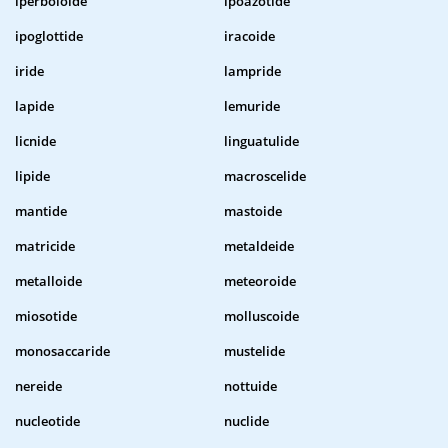
iperboloide
ipoazotide
ipoglottide
iracoide
iride
lampride
lapide
lemuride
licnide
linguatulide
lipide
macroscelide
mantide
mastoide
matricide
metaldeide
metalloide
meteoroide
miosotide
molluscoide
monosaccaride
mustelide
nereide
nottuide
nucleotide
nuclide