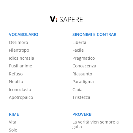
SAPERE
VOCABOLARIO
SINONIMI E CONTRARI
Ossimoro
Libertà
Filantropo
Facile
Idiosincrasia
Pragmatico
Pusillanime
Conoscenza
Refuso
Riassunto
Neofita
Paradigma
Iconoclasta
Gioia
Apotropaico
Tristezza
RIME
PROVERBI
Vita
La verità vien sempre a
galla
Sole