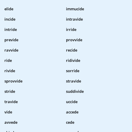
elide
immucide
incide
intravide
intride
irride
previde
provvide
ravvide
recide
ride
ridivide
rivide
sorride
sprovvide
stravide
stride
suddivide
travide
uccide
vide
accede
avvede
cede