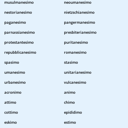
musulmanesimo
neoumanesimo
nestorianesimo
nietzschianesimo
paganesimo
pangermanesimo
parnassianesimo
presbiterianesimo
protestantesimo
puritanesimo
repubblicanesimo
romanesimo
spasimo
stasimo
umanesimo
unitarianesimo
urbanesimo
vulcanesimo
acronimo
animo
attimo
chimo
cottimo
epididimo
eskimo
estimo