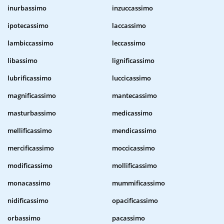
inurbassimo
inzuccassimo
ipotecassimo
laccassimo
lambiccassimo
leccassimo
libassimo
lignificassimo
lubrificassimo
luccicassimo
magnificassimo
mantecassimo
masturbassimo
medicassimo
mellificassimo
mendicassimo
mercificassimo
moccicassimo
modificassimo
mollificassimo
monacassimo
mummificassimo
nidificassimo
opacificassimo
orbassimo
pacassimo