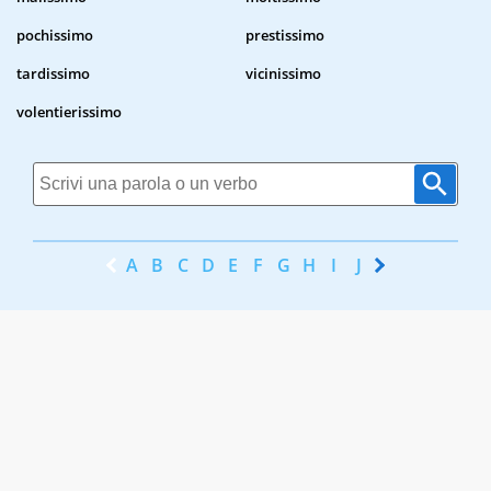
pochissimo
prestissimo
tardissimo
vicinissimo
volentierissimo
A
B
C
D
E
F
G
H
I
J
K
L
M
N