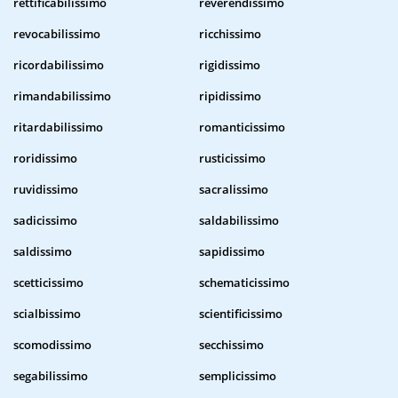
rettificabilissimo
reverendissimo
revocabilissimo
ricchissimo
ricordabilissimo
rigidissimo
rimandabilissimo
ripidissimo
ritardabilissimo
romanticissimo
roridissimo
rusticissimo
ruvidissimo
sacralissimo
sadicissimo
saldabilissimo
saldissimo
sapidissimo
scetticissimo
schematicissimo
scialbissimo
scientificissimo
scomodissimo
secchissimo
segabilissimo
semplicissimo