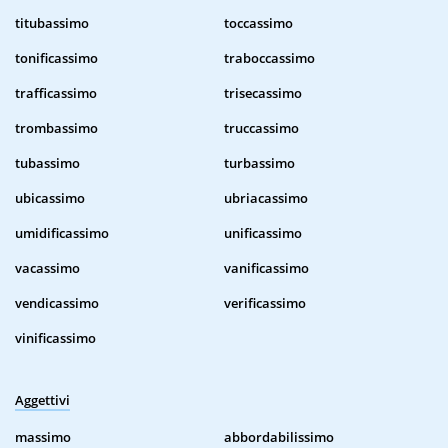
titubassimo
toccassimo
tonificassimo
traboccassimo
trafficassimo
trisecassimo
trombassimo
truccassimo
tubassimo
turbassimo
ubicassimo
ubriacassimo
umidificassimo
unificassimo
vacassimo
vanificassimo
vendicassimo
verificassimo
vinificassimo
Aggettivi
massimo
abbordabilissimo