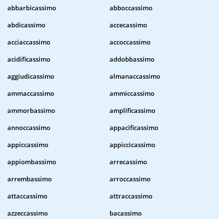
abbarbicassimo
abboccassimo
abdicassimo
accecassimo
acciaccassimo
accoccassimo
acidificassimo
addobbassimo
aggiudicassimo
almanaccassimo
ammaccassimo
ammiccassimo
ammorbassimo
amplificassimo
annoccassimo
appacificassimo
appiccassimo
appiccicassimo
appiombassimo
arrecassimo
arrembassimo
arroccassimo
attaccassimo
attraccassimo
azzeccassimo
bacassimo