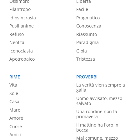
Ossimoro
Libertà
Filantropo
Facile
Idiosincrasia
Pragmatico
Pusillanime
Conoscenza
Refuso
Riassunto
Neofita
Paradigma
Iconoclasta
Gioia
Apotropaico
Tristezza
RIME
PROVERBI
Vita
La verità vien sempre a
galla
Sole
Uomo avvisato, mezzo
Casa
salvato
Mare
Una rondine non fa
primavera
Amore
Il mattino ha l'oro in
Cuore
bocca
Amici
Mal comune, mezzo