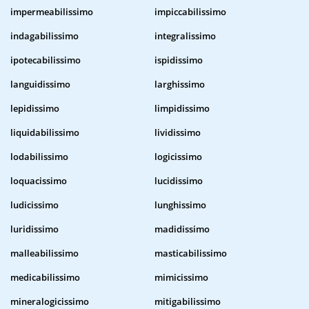
impermeabilissimo
impiccabilissimo
indagabilissimo
integralissimo
ipotecabilissimo
ispidissimo
languidissimo
larghissimo
lepidissimo
limpidissimo
liquidabilissimo
lividissimo
lodabilissimo
logicissimo
loquacissimo
lucidissimo
ludicissimo
lunghissimo
luridissimo
madidissimo
malleabilissimo
masticabilissimo
medicabilissimo
mimicissimo
mineralogicissimo
mitigabilissimo