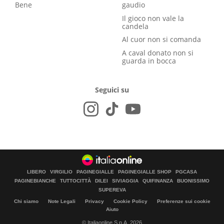
Bene
gaudio
Il gioco non vale la
candela
Al cuor non si comanda
A caval donato non si
guarda in bocca
Seguici su
LIBERO
VIRGILIO
PAGINEGIALLE
PAGINEGIALLE SHOP
PGCASA
PAGINEBIANCHE
TUTTOCITTÀ
DILEI
SIVIAGGIA
QUIFINANZA
BUONISSIMO
SUPEREVA
Chi siamo
Note Legali
Privacy
Cookie Policy
Preferenze sui cookie
Aiuto
© Italiaonline S.p.A. 2026