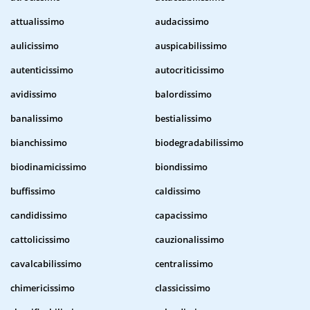
attualissimo
audacissimo
aulicissimo
auspicabilissimo
autenticissimo
autocriticissimo
avidissimo
balordissimo
banalissimo
bestialissimo
bianchissimo
biodegradabilissimo
biodinamicissimo
biondissimo
buffissimo
caldissimo
candidissimo
capacissimo
cattolicissimo
cauzionalissimo
cavalcabilissimo
centralissimo
chimericissimo
classicissimo