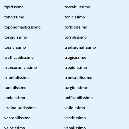
tipicissimo
toccabilissimo
tondissimo
tonicissimo
toponomasticissimo
torbidissimo
torpidissimo
torridissimo
tossicissimo
tradizionalissimo
trafficabilissimo
tragicissimo
transuranicissimo
trepidissimo
trionfalissimo
troncabilissimo
tumidissimo
turgidissimo
umidissimo
unificabilissimo
uraloaltaicissimo
validissimo
varcabilissimo
vecchissimo
velocissimo
venalissimo