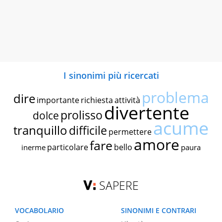
I sinonimi più ricercati
problema
dire
importante
richiesta
attività
divertente
prolisso
dolce
acume
tranquillo
difficile
permettere
amore
fare
particolare
bello
inerme
paura
SAPERE
VOCABOLARIO
SINONIMI E CONTRARI