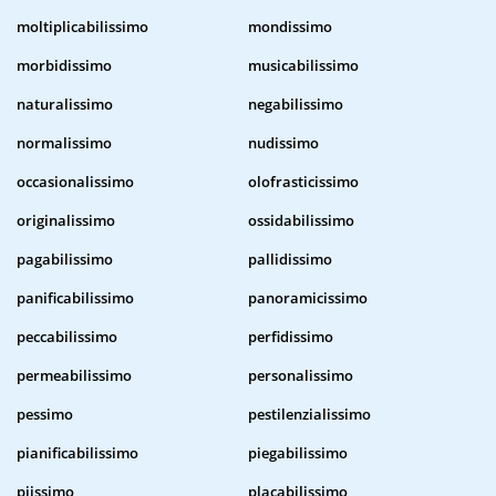
moltiplicabilissimo
mondissimo
morbidissimo
musicabilissimo
naturalissimo
negabilissimo
normalissimo
nudissimo
occasionalissimo
olofrasticissimo
originalissimo
ossidabilissimo
pagabilissimo
pallidissimo
panificabilissimo
panoramicissimo
peccabilissimo
perfidissimo
permeabilissimo
personalissimo
pessimo
pestilenzialissimo
pianificabilissimo
piegabilissimo
piissimo
placabilissimo