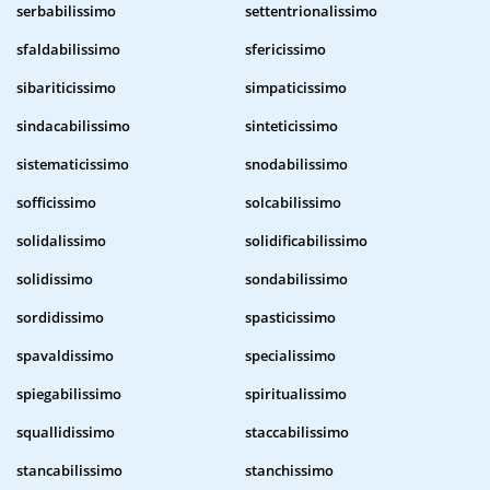
serbabilissimo
settentrionalissimo
sfaldabilissimo
sfericissimo
sibariticissimo
simpaticissimo
sindacabilissimo
sinteticissimo
sistematicissimo
snodabilissimo
sofficissimo
solcabilissimo
solidalissimo
solidificabilissimo
solidissimo
sondabilissimo
sordidissimo
spasticissimo
spavaldissimo
specialissimo
spiegabilissimo
spiritualissimo
squallidissimo
staccabilissimo
stancabilissimo
stanchissimo