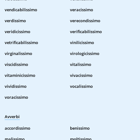
vendicabilissimo
veracissimo
verdissimo
verecondissimo
veridicissimo
verificabilissimo
vetrificabilissimo
vinilicissimo
virginalissimo
virologicissimo
viscidissimo
vitalissimo
vitaminicissimo
vivacissimo
vividissimo
vocalissimo
voracissimo
Avverbi
accordissimo
benissimo
malissimo
moltissimo