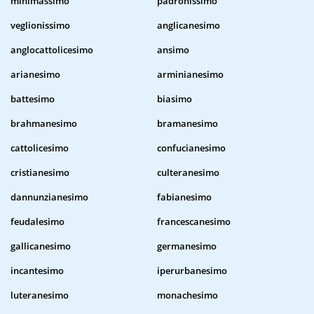
minimassimo
padronissimo
veglionissimo
anglicanesimo
anglocattolicesimo
ansimo
arianesimo
arminianesimo
battesimo
biasimo
brahmanesimo
bramanesimo
cattolicesimo
confucianesimo
cristianesimo
culteranesimo
dannunzianesimo
fabianesimo
feudalesimo
francescanesimo
gallicanesimo
germanesimo
incantesimo
iperurbanesimo
luteranesimo
monachesimo