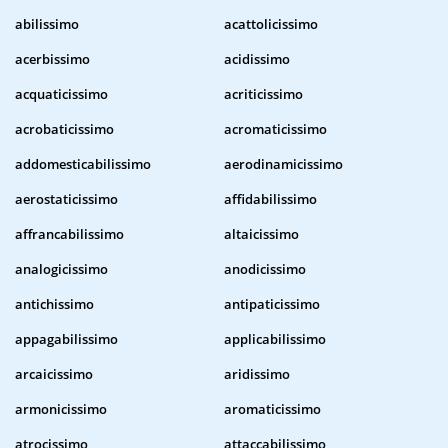
abilissimo
acattolicissimo
acerbissimo
acidissimo
acquaticissimo
acriticissimo
acrobaticissimo
acromaticissimo
addomesticabilissimo
aerodinamicissimo
aerostaticissimo
affidabilissimo
affrancabilissimo
altaicissimo
analogicissimo
anodicissimo
antichissimo
antipaticissimo
appagabilissimo
applicabilissimo
arcaicissimo
aridissimo
armonicissimo
aromaticissimo
atrocissimo
attaccabilissimo