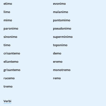
etimo
evonimo
limo
malanimo
mimo
pantomimo
paronimo
pseudonimo
sinonimo
superminimo
timo
toponimo
crisantemo
demo
eliantemo
eremo
grisantemo
monotremo
racemo
remo
tremo
Verbi