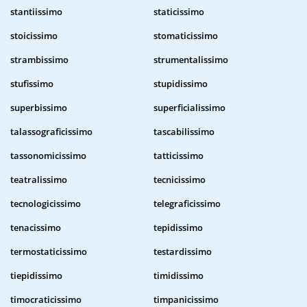
stantiissimo
staticissimo
stoicissimo
stomaticissimo
strambissimo
strumentalissimo
stufissimo
stupidissimo
superbissimo
superficialissimo
talassograficissimo
tascabilissimo
tassonomicissimo
tatticissimo
teatralissimo
tecnicissimo
tecnologicissimo
telegraficissimo
tenacissimo
tepidissimo
termostaticissimo
testardissimo
tiepidissimo
timidissimo
timocraticissimo
timpanicissimo