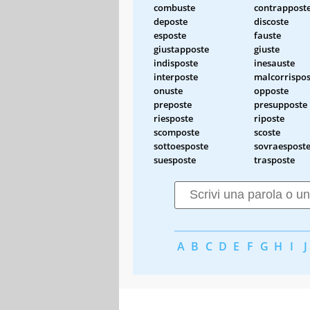
combuste
contrappost
deposte
discoste
esposte
fauste
giustapposte
giuste
indisposte
inesauste
interposte
malcorrispos
onuste
opposte
preposte
presupposte
riesposte
riposte
scomposte
scoste
sottoesposte
sovraespost
suesposte
trasposte
A
B
C
D
E
F
G
H
I
J