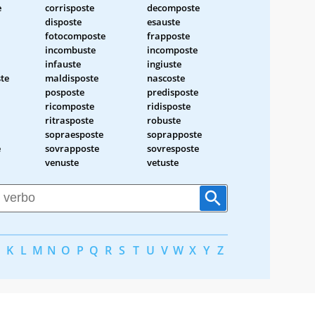
e
corrisposte
decomposte
disposte
esauste
fotocomposte
frapposte
incombuste
incomposte
infauste
ingiuste
te
maldisposte
nascoste
posposte
predisposte
ricomposte
ridisposte
ritrasposte
robuste
sopraesposte
soprapposte
e
sovrapposte
sovresposte
venuste
vetuste
K
L
M
N
O
P
Q
R
S
T
U
V
W
X
Y
Z