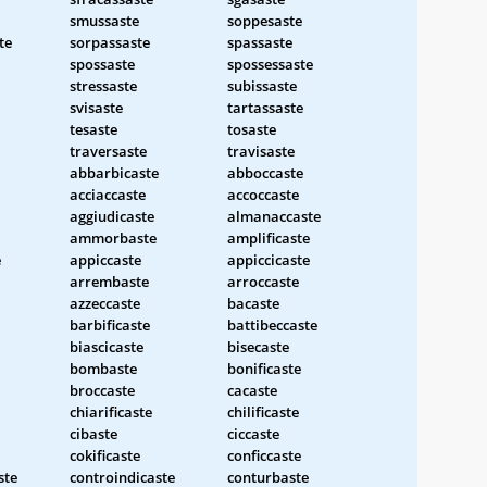
smussaste
soppesaste
te
sorpassaste
spassaste
spossaste
spossessaste
stressaste
subissaste
svisaste
tartassaste
tesaste
tosaste
traversaste
travisaste
abbarbicaste
abboccaste
acciaccaste
accoccaste
aggiudicaste
almanaccaste
ammorbaste
amplificaste
e
appiccaste
appiccicaste
arrembaste
arroccaste
azzeccaste
bacaste
barbificaste
battibeccaste
biascicaste
bisecaste
bombaste
bonificaste
broccaste
cacaste
chiarificaste
chilificaste
cibaste
ciccaste
cokificaste
conficcaste
ste
controindicaste
conturbaste