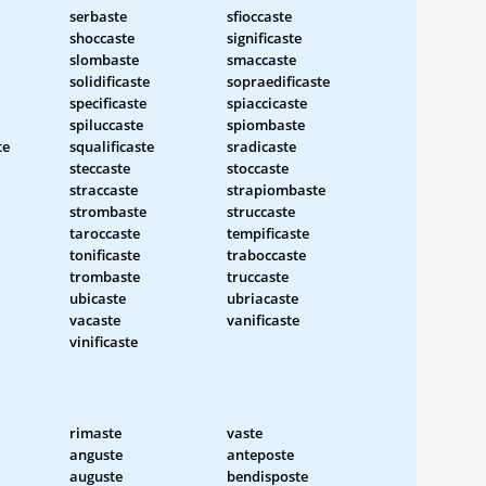
serbaste
sfioccaste
shoccaste
significaste
slombaste
smaccaste
solidificaste
sopraedificaste
specificaste
spiaccicaste
spiluccaste
spiombaste
te
squalificaste
sradicaste
steccaste
stoccaste
straccaste
strapiombaste
strombaste
struccaste
taroccaste
tempificaste
tonificaste
traboccaste
trombaste
truccaste
ubicaste
ubriacaste
vacaste
vanificaste
vinificaste
rimaste
vaste
anguste
anteposte
auguste
bendisposte