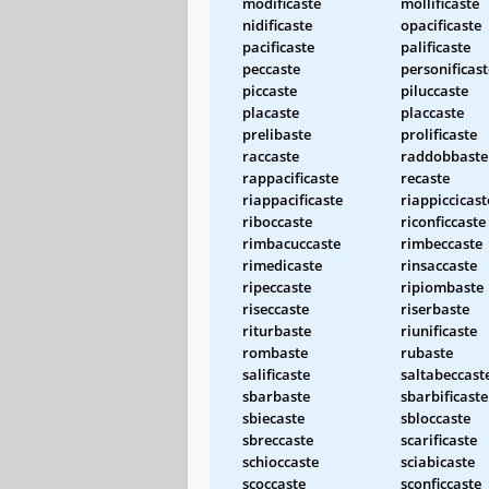
modificaste
mollificaste
nidificaste
opacificaste
pacificaste
palificaste
peccaste
personificast
piccaste
piluccaste
placaste
placcaste
prelibaste
prolificaste
raccaste
raddobbaste
rappacificaste
recaste
riappacificaste
riappiccicast
riboccaste
riconficcaste
rimbacuccaste
rimbeccaste
rimedicaste
rinsaccaste
ripeccaste
ripiombaste
riseccaste
riserbaste
riturbaste
riunificaste
rombaste
rubaste
salificaste
saltabeccast
sbarbaste
sbarbificaste
sbiecaste
sbloccaste
sbreccaste
scarificaste
schioccaste
sciabicaste
scoccaste
sconficcaste