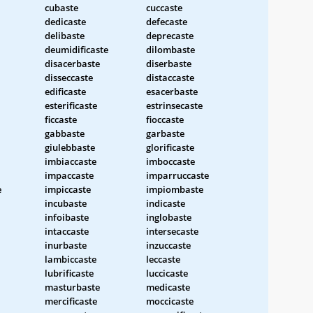
cubaste
cuccaste
dedicaste
defecaste
delibaste
deprecaste
deumidificaste
dilombaste
disacerbaste
diserbaste
disseccaste
distaccaste
edificaste
esacerbaste
esterificaste
estrinsecaste
ficcaste
fioccaste
gabbaste
garbaste
giulebbaste
glorificaste
imbiaccaste
imboccaste
impaccaste
imparruccaste
e
impiccaste
impiombaste
incubaste
indicaste
infoibaste
inglobaste
intaccaste
intersecaste
inurbaste
inzuccaste
lambiccaste
leccaste
lubrificaste
luccicaste
masturbaste
medicaste
mercificaste
moccicaste