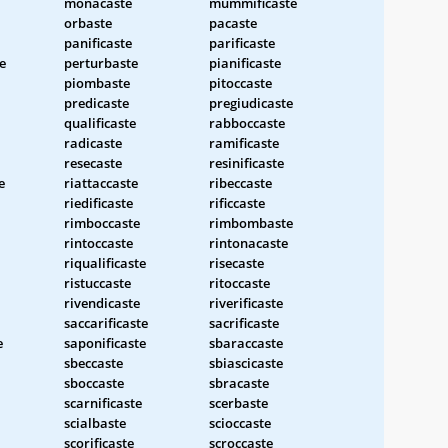
monacaste
mummificaste
orbaste
pacaste
panificaste
parificaste
e
perturbaste
pianificaste
piombaste
pitoccaste
predicaste
pregiudicaste
qualificaste
rabboccaste
radicaste
ramificaste
resecaste
resinificaste
e
riattaccaste
ribeccaste
riedificaste
rificcaste
rimboccaste
rimbombaste
rintoccaste
rintonacaste
riqualificaste
risecaste
ristuccaste
ritoccaste
rivendicaste
riverificaste
saccarificaste
sacrificaste
e
saponificaste
sbaraccaste
sbeccaste
sbiascicaste
sboccaste
sbracaste
scarnificaste
scerbaste
scialbaste
scioccaste
scorificaste
scroccaste