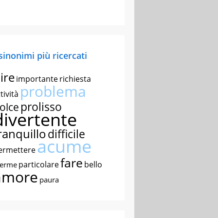
 sinonimi più ricercati
ire
importante
richiesta
problema
tività
prolisso
olce
divertente
ranquillo
difficile
acume
ermettere
fare
particolare
bello
nerme
amore
paura