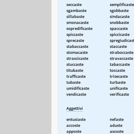
seccaste
semplificaste
sgambaste
sgobbaste
sillabaste
sindacaste
smonacaste
snobbaste
sopredificaste
spaccaste
spiccaste
spiccicaste
sprecaste
spregiudicas
stabaccaste
staccaste
stomacaste
straboccaste
strascicaste
stravaccaste
stuccaste
tabaccaste
titubaste
toccaste
trafficaste
trisecaste
tubaste
turbaste
umidificaste
unificaste
vendicaste
verificaste
Aggettivi
entusiaste
nefaste
accoste
aduste
apposte
ascoste