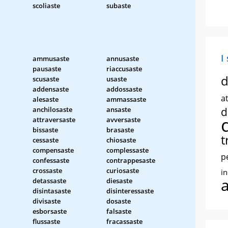
scoliaste
subaste
I
ammusaste
annusaste
pausaste
riaccusaste
d
scusaste
usaste
addensaste
addossaste
at
alesaste
ammassaste
anchilosaste
ansaste
d
attraversaste
avversaste
bissaste
brasaste
t
cessaste
chiosaste
compensaste
complessaste
p
confessaste
contrappesaste
crossaste
curiosaste
i
detassaste
diesaste
disintasaste
disinteressaste
divisaste
dosaste
esborsaste
falsaste
flussaste
fracassaste