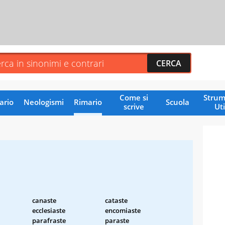
Come si
Strum
ario
Neologismi
Rimario
Scuola
scrive
Uti
canaste
cataste
ecclesiaste
encomiaste
parafraste
paraste