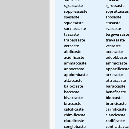
sgrassaste
sgrossaste
soppressaste
soprattassas
spesaste
sposaste
squassaste
stasaste
surclassaste
svasaste
tassaste
tergiversaste
trapassaste
travasaste
versaste
vessaste
abdicaste
accecaste
acidificaste
addobbaste
ammaccaste
ammiccaste
annoccaste
appacificast
appiombaste
arrecaste
attaccaste
attraccaste
baloccaste
baraccaste
beccaste
beneficaste
bivaccaste
bloccaste
braccaste
brancicaste
calcificaste
carnificaste
chimificaste
ciancicaste
claudicaste
codificaste
conglobaste
contrattacca