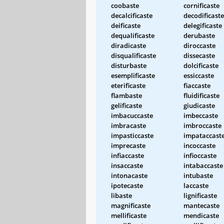
coobaste
cornificaste
decalcificaste
decodificaste
deificaste
delegificaste
dequalificaste
derubaste
diradicaste
diroccaste
disqualificaste
dissecaste
disturbaste
dolcificaste
esemplificaste
essiccaste
eterificaste
fiaccaste
flambaste
fluidificaste
gelificaste
giudicaste
imbacuccaste
imbeccaste
imbracaste
imbroccaste
impasticcaste
impataccast
imprecaste
incoccaste
infiaccaste
infioccaste
insaccaste
intabaccaste
intonacaste
intubaste
ipotecaste
laccaste
libaste
lignificaste
magnificaste
mantecaste
mellificaste
mendicaste