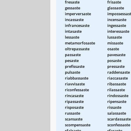
fresaste
frisaste
gessaste
glassaste
imperversaste
impossessas
incassaste
incensaste
infrancesaste
ingessaste
intasaste
interessaste
lessaste
lussaste
metamorfosaste
missaste
oltrepassaste
osaste
passaste
pavesaste
pesaste
posaste
prefissaste
pressaste
pulsaste
raddensaste
riabbassaste
riaccasaste
riavvisaste
ribassaste
riconfessaste
rilassaste
rincasaste
rindossaste
ripassaste
ripensaste
risposaste
rissaste
russaste
salassaste
scansaste
scardassaste
scompensaste
sconfessaste
sfalsaste
sfasaste