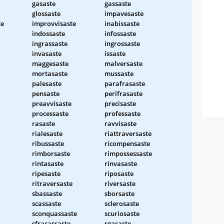
gasaste
gassaste
glossaste
impavesaste
te
improvvisaste
inabissaste
indossaste
infossaste
ingrassaste
ingrossaste
invasaste
issaste
maggesaste
malversaste
mortasaste
mussaste
palesaste
parafrasaste
pensaste
perifrasaste
preavvisaste
precisaste
processaste
professaste
rasaste
ravvisaste
rialesaste
riattraversaste
ribussaste
ricompensaste
rimborsaste
rimpossessaste
rintasaste
rinvasaste
ripesaste
riposaste
ritraversaste
riversaste
sbassaste
sborsaste
scassaste
sclerosaste
sconquassaste
scuriosaste
sfracassaste
sgasaste