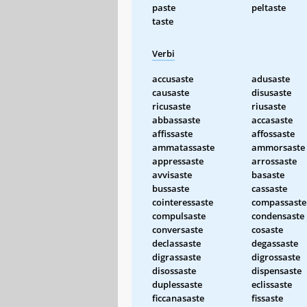
paste
peltaste
taste
Verbi
accusaste
adusaste
causaste
disusaste
ricusaste
riusaste
abbassaste
accasaste
affissaste
affossaste
ammatassaste
ammorsaste
appressaste
arrossaste
avvisaste
basaste
bussaste
cassaste
cointeressaste
compassaste
compulsaste
condensaste
conversaste
cosaste
declassaste
degassaste
digrassaste
digrossaste
disossaste
dispensaste
duplessaste
eclissaste
ficcanasaste
fissaste