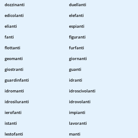
dozzinanti
duellanti
edicolanti
elefanti
elianti
espianti
fanti
figuranti
flottanti
furfanti
geomanti
giornanti
giostranti
guanti
guardinfanti
idranti
idromanti
idroscivolanti
idrosiluranti
idrovolanti
ierofanti
impianti
istanti
lavoranti
lestofanti
manti