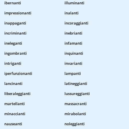
ibernanti
illuminanti
impressionanti
inalanti
inappaganti
incoraggianti
incriminanti
inebrianti
ineleganti
infamanti
ingombranti
inquinanti
intriganti
invarianti
iperfunzionanti
lampanti
lancinanti
latineggianti
liberaleggianti
lussureggianti
martellanti
massacranti
minaccianti
mirabolanti
nauseanti
noleggianti