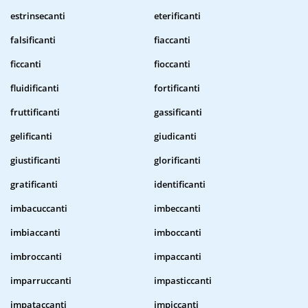
estrinsecanti
eterificanti
falsificanti
fiaccanti
ficcanti
fioccanti
fluidificanti
fortificanti
fruttificanti
gassificanti
gelificanti
giudicanti
giustificanti
glorificanti
gratificanti
identificanti
imbacuccanti
imbeccanti
imbiaccanti
imboccanti
imbroccanti
impaccanti
imparruccanti
impasticcanti
impataccanti
impiccanti