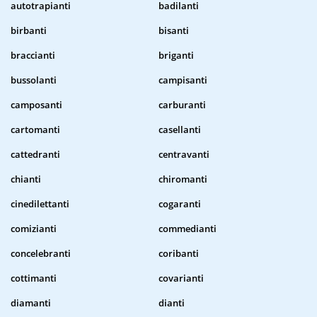
autotrapianti
badilanti
birbanti
bisanti
braccianti
briganti
bussolanti
campisanti
camposanti
carburanti
cartomanti
casellanti
cattedranti
centravanti
chianti
chiromanti
cinedilettanti
cogaranti
comizianti
commedianti
concelebranti
coribanti
cottimanti
covarianti
diamanti
dianti