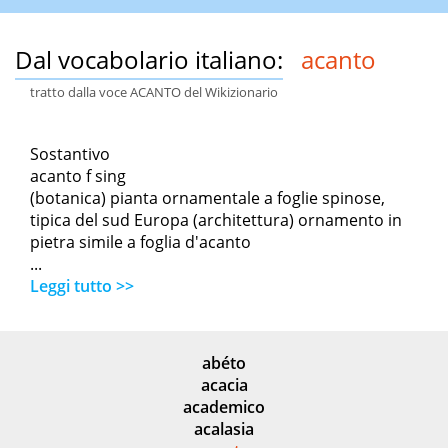
Dal vocabolario italiano:
acanto
tratto dalla voce ACANTO del Wikizionario
Sostantivo
acanto f sing
(botanica) pianta ornamentale a foglie spinose,
tipica del sud Europa (architettura) ornamento in
pietra simile a foglia d'acanto
...
Leggi tutto >>
abéto
acacia
academico
acalasia