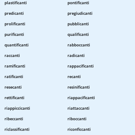
plastificanti
pontificanti
predicanti
pregiudicanti
prolificanti
pubblicanti
purificanti
qualificanti
quantificanti
rabboccanti
raccanti
radicanti
ramificanti
rappacificanti
ratificanti
recanti
resecanti
resinificanti
rettificanti
riappacificanti
riappiccicanti
riattaccanti
ribeccanti
riboccanti
riclassificanti
riconficcanti