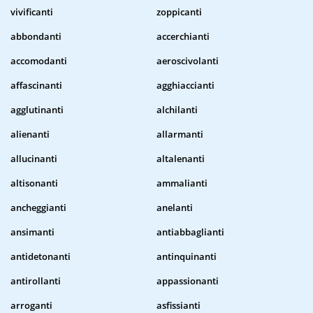
vivificanti
zoppicanti
abbondanti
accerchianti
accomodanti
aeroscivolanti
affascinanti
agghiaccianti
agglutinanti
alchilanti
alienanti
allarmanti
allucinanti
altalenanti
altisonanti
ammalianti
ancheggianti
anelanti
ansimanti
antiabbaglianti
antidetonanti
antinquinanti
antirollanti
appassionanti
arroganti
asfissianti