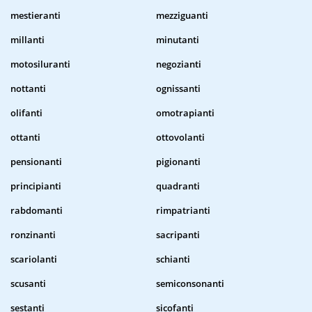
mestieranti
mezziguanti
millanti
minutanti
motosiluranti
negozianti
nottanti
ognissanti
olifanti
omotrapianti
ottanti
ottovolanti
pensionanti
pigionanti
principianti
quadranti
rabdomanti
rimpatrianti
ronzinanti
sacripanti
scariolanti
schianti
scusanti
semiconsonanti
sestanti
sicofanti