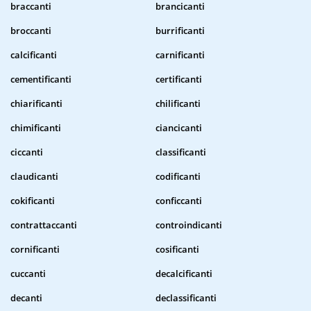
braccanti
brancicanti
broccanti
burrificanti
calcificanti
carnificanti
cementificanti
certificanti
chiarificanti
chilificanti
chimificanti
ciancicanti
ciccanti
classificanti
claudicanti
codificanti
cokificanti
conficcanti
contrattaccanti
controindicanti
cornificanti
cosificanti
cuccanti
decalcificanti
decanti
declassificanti