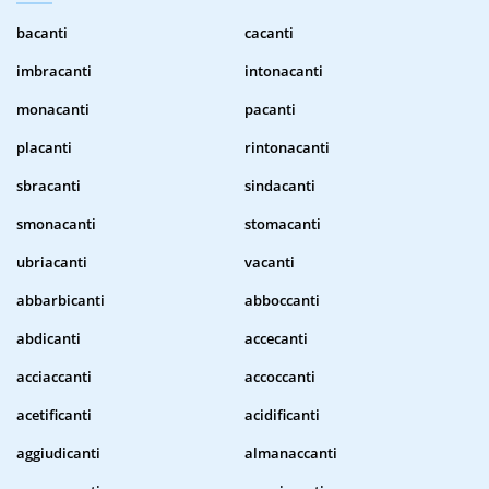
bacanti
cacanti
imbracanti
intonacanti
monacanti
pacanti
placanti
rintonacanti
sbracanti
sindacanti
smonacanti
stomacanti
ubriacanti
vacanti
abbarbicanti
abboccanti
abdicanti
accecanti
acciaccanti
accoccanti
acetificanti
acidificanti
aggiudicanti
almanaccanti