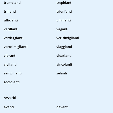
tremolanti
trepidanti
trillanti
trionfanti
ufficianti
umilianti
vacillanti
vaganti
verdeggianti
verisimiglianti
verosimiglianti
viaggianti
vibranti
vicarianti
vigilanti
vincolanti
zampillanti
zelanti
zoccolanti
Avverbi
avanti
davanti