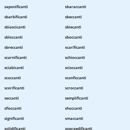
saponificanti
sbaraccanti
sbarbificanti
sbeccanti
sbiascicanti
sbiecanti
sbloccanti
sboccanti
sbreccanti
scarificanti
scarnificanti
schioccanti
sciabicanti
scioccanti
scoccanti
sconficcanti
scorificanti
scroccanti
seccanti
semplificanti
sfioccanti
shoccanti
significanti
smaccanti
solidificanti
sopraedificanti