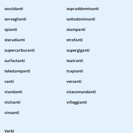
soccidanti
sopraddominanti
sorveglianti
sottodominanti
spianti
stampanti
steradianti
strofanti
supercarburanti
supergiganti
surfactanti
teatranti
telestampanti
trapianti
vanti
versanti
viandanti
vicecomandanti
vicinanti
villeggianti
vinsanti
Verbi