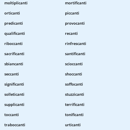
moltiplicanti
mortificanti
orticanti
piccanti
predicanti
provocanti
qualificanti
recanti
riboccanti
rinfrescanti
sacrificanti
santificanti
sbiancanti
scioccanti
seccanti
shoccanti
significanti
soffocanti
solleticanti
stuzzicanti
supplicanti
terrificanti
toccanti
tonificanti
traboccanti
urticanti