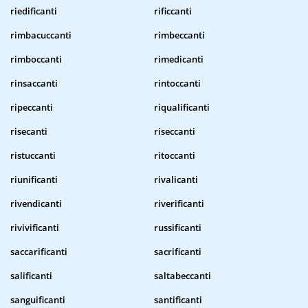
riedificanti
rificcanti
rimbacuccanti
rimbeccanti
rimboccanti
rimedicanti
rinsaccanti
rintoccanti
ripeccanti
riqualificanti
risecanti
riseccanti
ristuccanti
ritoccanti
riunificanti
rivalicanti
rivendicanti
riverificanti
rivivificanti
russificanti
saccarificanti
sacrificanti
salificanti
saltabeccanti
sanguificanti
santificanti