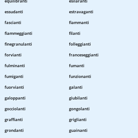
equilibranti
esilaranti
essudanti
estravaganti
fascianti
fiammanti
fiammeggianti
filanti
finegranulanti
folleggianti
forvianti
franceseggianti
fulminanti
fumanti
fumiganti
funzionanti
fuorvianti
galanti
galoppanti
giubilanti
gocciolanti
gongolanti
graffianti
griglianti
grondanti
guainanti