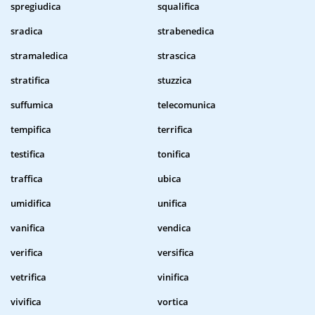
spregiudica
squalifica
sradica
strabenedica
stramaledica
strascica
stratifica
stuzzica
suffumica
telecomunica
tempifica
terrifica
testifica
tonifica
traffica
ubica
umidifica
unifica
vanifica
vendica
verifica
versifica
vetrifica
vinifica
vivifica
vortica