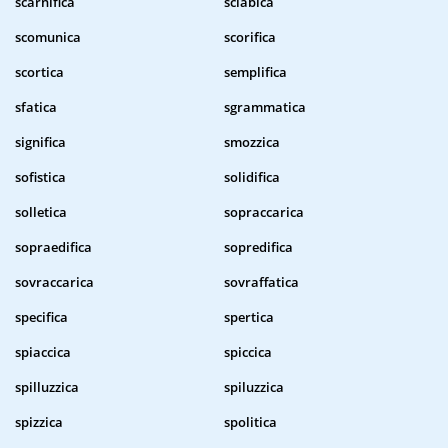
scarnifica
sciabica
scomunica
scorifica
scortica
semplifica
sfatica
sgrammatica
significa
smozzica
sofistica
solidifica
solletica
sopraccarica
sopraedifica
sopredifica
sovraccarica
sovraffatica
specifica
spertica
spiaccica
spiccica
spilluzzica
spiluzzica
spizzica
spolitica