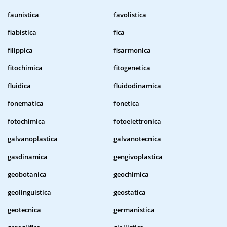
faunistica
favolistica
fiabistica
fica
filippica
fisarmonica
fitochimica
fitogenetica
fluidica
fluidodinamica
fonematica
fonetica
fotochimica
fotoelettronica
galvanoplastica
galvanotecnica
gasdinamica
gengivoplastica
geobotanica
geochimica
geolinguistica
geostatica
geotecnica
germanistica