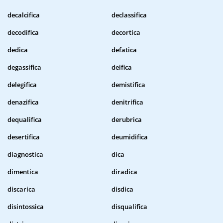
decalcifica
declassifica
decodifica
decortica
dedica
defatica
degassifica
deifica
delegifica
demistifica
denazifica
denitrifica
dequalifica
derubrica
desertifica
deumidifica
diagnostica
dica
dimentica
diradica
discarica
disdica
disintossica
disqualifica