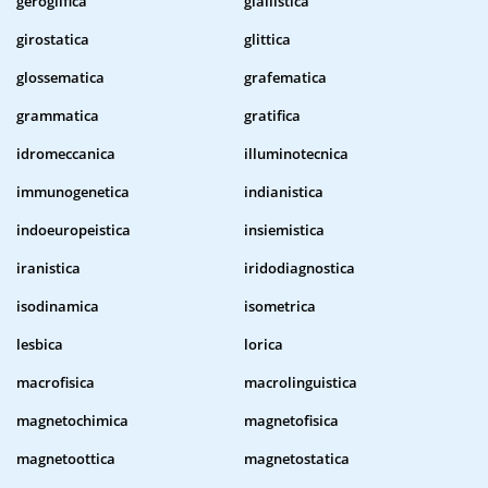
geroglifica
giallistica
girostatica
glittica
glossematica
grafematica
grammatica
gratifica
idromeccanica
illuminotecnica
immunogenetica
indianistica
indoeuropeistica
insiemistica
iranistica
iridodiagnostica
isodinamica
isometrica
lesbica
lorica
macrofisica
macrolinguistica
magnetochimica
magnetofisica
magnetoottica
magnetostatica