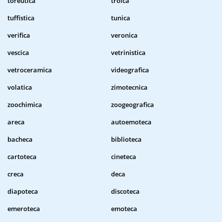
toreutica
troica
tuffistica
tunica
verifica
veronica
vescica
vetrinistica
vetroceramica
videografica
volatica
zimotecnica
zoochimica
zoogeografica
areca
autoemoteca
bacheca
biblioteca
cartoteca
cineteca
creca
deca
diapoteca
discoteca
emeroteca
emoteca