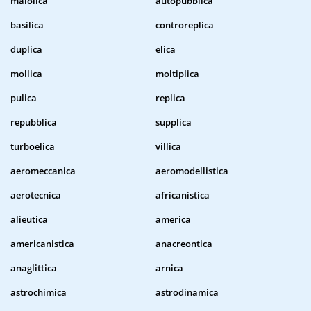
maiolica
autopubblica
basilica
controreplica
duplica
elica
mollica
moltiplica
pulica
replica
repubblica
supplica
turboelica
villica
aeromeccanica
aeromodellistica
aerotecnica
africanistica
alieutica
america
americanistica
anacreontica
anaglittica
arnica
astrochimica
astrodinamica