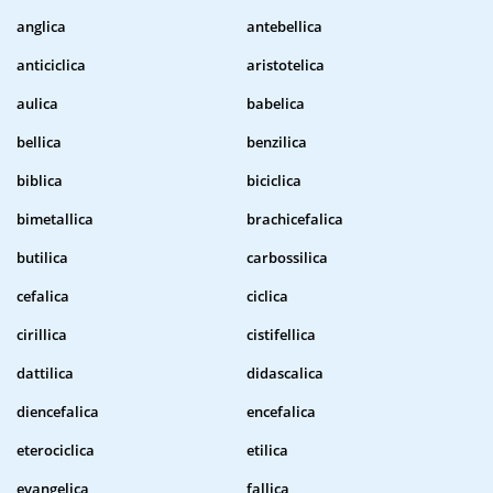
anglica
antebellica
anticiclica
aristotelica
aulica
babelica
bellica
benzilica
biblica
biciclica
bimetallica
brachicefalica
butilica
carbossilica
cefalica
ciclica
cirillica
cistifellica
dattilica
didascalica
diencefalica
encefalica
eterociclica
etilica
evangelica
fallica