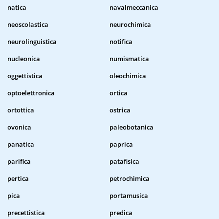
natica
navalmeccanica
neoscolastica
neurochimica
neurolinguistica
notifica
nucleonica
numismatica
oggettistica
oleochimica
optoelettronica
ortica
ortottica
ostrica
ovonica
paleobotanica
panatica
paprica
parifica
patafisica
pertica
petrochimica
pica
portamusica
precettistica
predica