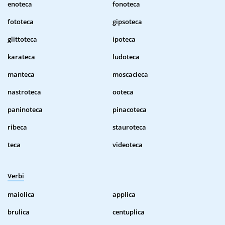
enoteca
fonoteca
fototeca
gipsoteca
glittoteca
ipoteca
karateca
ludoteca
manteca
moscacieca
nastroteca
ooteca
paninoteca
pinacoteca
ribeca
stauroteca
teca
videoteca
Verbi
maiolica
applica
brulica
centuplica