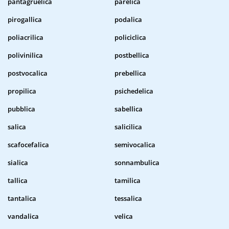
pantagruelica
parelica
pirogallica
podalica
poliacrilica
policiclica
polivinilica
postbellica
postvocalica
prebellica
propilica
psichedelica
pubblica
sabellica
salica
salicilica
scafocefalica
semivocalica
sialica
sonnambulica
tallica
tamilica
tantalica
tessalica
vandalica
velica