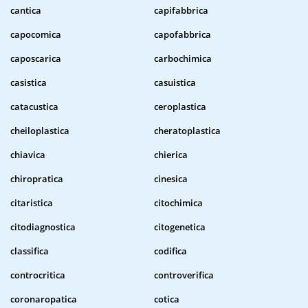
cantica
capifabbrica
capocomica
capofabbrica
caposcarica
carbochimica
casistica
casuistica
catacustica
ceroplastica
cheiloplastica
cheratoplastica
chiavica
chierica
chiropratica
cinesica
citaristica
citochimica
citodiagnostica
citogenetica
classifica
codifica
controcritica
controverifica
coronaropatica
cotica