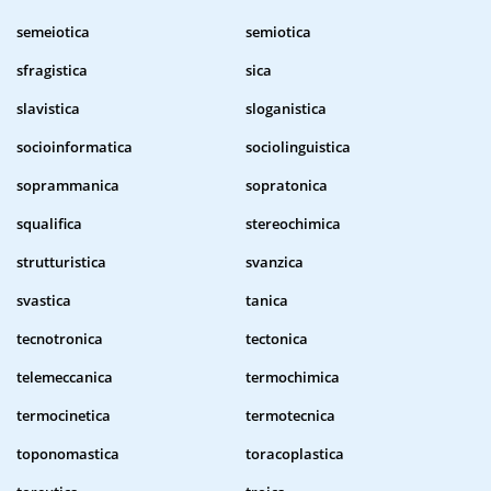
semeiotica
semiotica
sfragistica
sica
slavistica
sloganistica
socioinformatica
sociolinguistica
soprammanica
sopratonica
squalifica
stereochimica
strutturistica
svanzica
svastica
tanica
tecnotronica
tectonica
telemeccanica
termochimica
termocinetica
termotecnica
toponomastica
toracoplastica