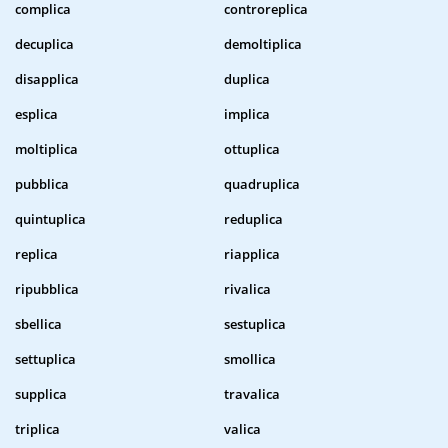
complica
controreplica
decuplica
demoltiplica
disapplica
duplica
esplica
implica
moltiplica
ottuplica
pubblica
quadruplica
quintuplica
reduplica
replica
riapplica
ripubblica
rivalica
sbellica
sestuplica
settuplica
smollica
supplica
travalica
triplica
valica