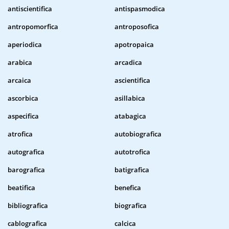
antiscientifica
antispasmodica
antropomorfica
antroposofica
aperiodica
apotropaica
arabica
arcadica
arcaica
ascientifica
ascorbica
asillabica
aspecifica
atabagica
atrofica
autobiografica
autografica
autotrofica
barografica
batigrafica
beatifica
benefica
bibliografica
biografica
cablografica
calcica