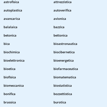
astrofisica
attrezzistica
autoplastica
autoverifica
avancarica
avionica
balalaica
bazzica
betonica
bettonica
bica
bioastronautica
biochimica
biocibernetica
bioelettronica
bioenergetica
bioetica
biofarmaceutica
biofisica
biomatematica
biomeccanica
biostatistica
bonifica
bozzettistica
brassica
burotica