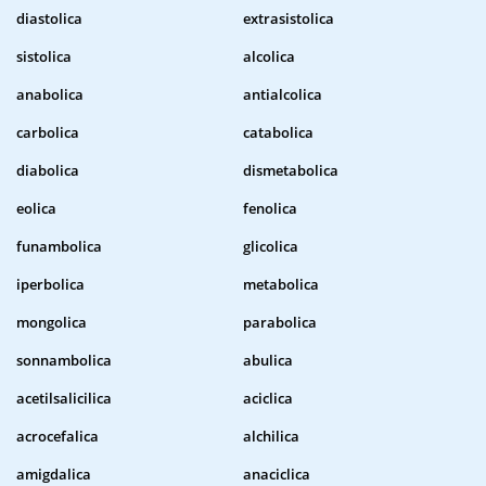
diastolica
extrasistolica
sistolica
alcolica
anabolica
antialcolica
carbolica
catabolica
diabolica
dismetabolica
eolica
fenolica
funambolica
glicolica
iperbolica
metabolica
mongolica
parabolica
sonnambolica
abulica
acetilsalicilica
aciclica
acrocefalica
alchilica
amigdalica
anaciclica