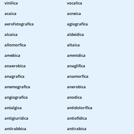
vinilica
vocalica
acaica
acneica
aerofotografica
agiografica
alcaica
aldeidica
allomorfica
altaica
amebica
ammidica
anaerobica
anaglifica
anagrafica
anamorfica
anemografica
anerobica
angiografica
anodica
antalgica
antidolorifica
antigiuridica
antiofidica
antirabbica
antirabica