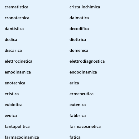
crematistica
cristallochimica
cronotecnica
dalmatica
dantistica
decodifica
dedica
diottrica
discarica
domenica
elettrocinetica
elettrodiagnostica
emodinamica
endodinamica
enotecnica
erica
eristica
ermeneutica
eubiotica
eutenica
evoica
fabbrica
fantapolitica
farmacocinetica
farmacodinamica
fatica