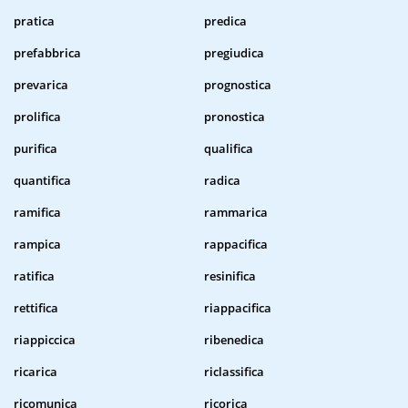
pratica
predica
prefabbrica
pregiudica
prevarica
prognostica
prolifica
pronostica
purifica
qualifica
quantifica
radica
ramifica
rammarica
rampica
rappacifica
ratifica
resinifica
rettifica
riappacifica
riappiccica
ribenedica
ricarica
riclassifica
ricomunica
ricorica