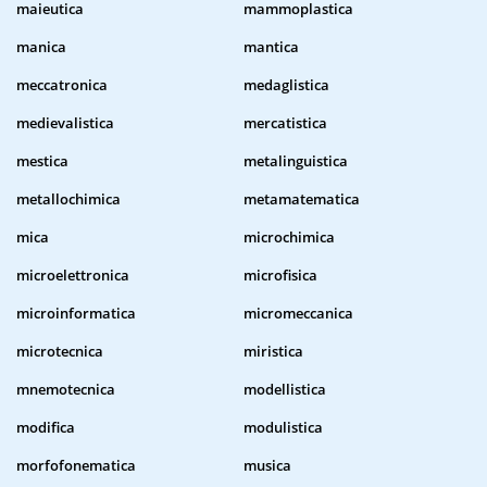
maieutica
mammoplastica
manica
mantica
meccatronica
medaglistica
medievalistica
mercatistica
mestica
metalinguistica
metallochimica
metamatematica
mica
microchimica
microelettronica
microfisica
microinformatica
micromeccanica
microtecnica
miristica
mnemotecnica
modellistica
modifica
modulistica
morfofonematica
musica