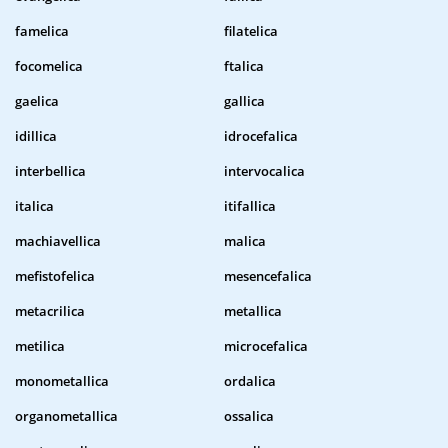
famelica
filatelica
focomelica
ftalica
gaelica
gallica
idillica
idrocefalica
interbellica
intervocalica
italica
itifallica
machiavellica
malica
mefistofelica
mesencefalica
metacrilica
metallica
metilica
microcefalica
monometallica
ordalica
organometallica
ossalica