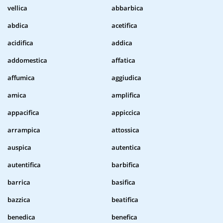
vellica
abbarbica
abdica
acetifica
acidifica
addica
addomestica
affatica
affumica
aggiudica
amica
amplifica
appacifica
appiccica
arrampica
attossica
auspica
autentica
autentifica
barbifica
barrica
basifica
bazzica
beatifica
benedica
benefica