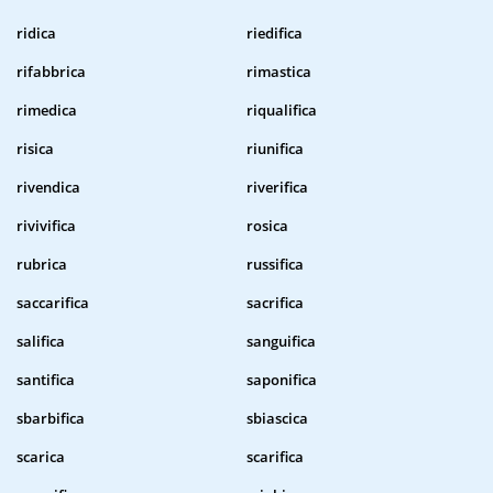
ridica
riedifica
rifabbrica
rimastica
rimedica
riqualifica
risica
riunifica
rivendica
riverifica
rivivifica
rosica
rubrica
russifica
saccarifica
sacrifica
salifica
sanguifica
santifica
saponifica
sbarbifica
sbiascica
scarica
scarifica