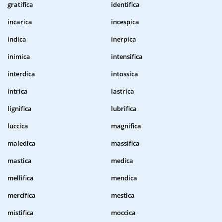
gratifica
identifica
incarica
incespica
indica
inerpica
inimica
intensifica
interdica
intossica
intrica
lastrica
lignifica
lubrifica
luccica
magnifica
maledica
massifica
mastica
medica
mellifica
mendica
mercifica
mestica
mistifica
moccica