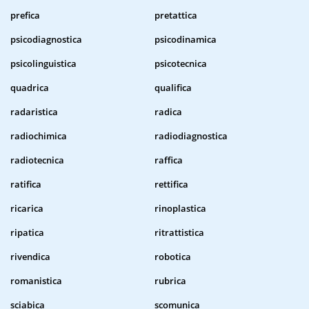
prefica
pretattica
psicodiagnostica
psicodinamica
psicolinguistica
psicotecnica
quadrica
qualifica
radaristica
radica
radiochimica
radiodiagnostica
radiotecnica
raffica
ratifica
rettifica
ricarica
rinoplastica
ripatica
ritrattistica
rivendica
robotica
romanistica
rubrica
sciabica
scomunica