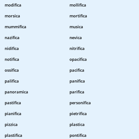
modifica
mollifica
morsica
mortifica
mummifica
musica
nazifica
nevica
nidifica
nitrifica
notifica
opacifica
ossifica
pacifica
palifica
panifica
panoramica
parifica
pastifica
personifica
pianifica
pietrifica
pizzica
plastica
plastifica
pontifica