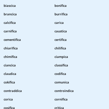
biascica
bonifica
brancica
burrifica
calcifica
carica
carnifica
caustica
cementifica
certifica
chiarifica
chilifica
chimifica
ciampica
ciancica
classifica
claudica
codifica
cokifica
comunica
contraddica
controindica
corica
cornifica
cosifica
critica