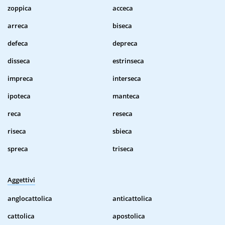
zoppica
acceca
arreca
biseca
defeca
depreca
disseca
estrinseca
impreca
interseca
ipoteca
manteca
reca
reseca
riseca
sbieca
spreca
triseca
Aggettivi
anglocattolica
anticattolica
cattolica
apostolica