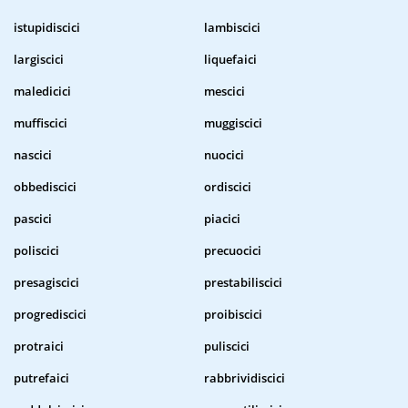
istupidiscici
lambiscici
largiscici
liquefaici
maledicici
mescici
muffiscici
muggiscici
nascici
nuocici
obbediscici
ordiscici
pascici
piacici
poliscici
precuocici
presagiscici
prestabiliscici
progrediscici
proibiscici
protraici
puliscici
putrefaici
rabbrividiscici