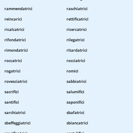
rammendatrici
raschiatrici
reincarici
rettificatrici
ricalcatrici
ricercatrici
rifondatrici
rilegatrici
rimondatrici
ritardatrici
roccatrici
rocciatrici
rogatrici
romici
rovesciatrici
sabbiatrici
sacrifici
salumifici
santifici
saponifici
sarchiatrici
sbafatrici
sbeffeggiatrici
sbiancatrici