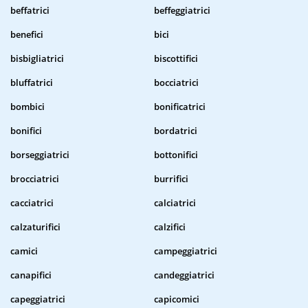
beffatrici
beffeggiatrici
benefici
bici
bisbigliatrici
biscottifici
bluffatrici
bocciatrici
bombici
bonificatrici
bonifici
bordatrici
borseggiatrici
bottonifici
brocciatrici
burrifici
cacciatrici
calciatrici
calzaturifici
calzifici
camici
campeggiatrici
canapifici
candeggiatrici
capeggiatrici
capicomici