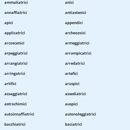
ammaliatrici
anici
annaffiatrici
antiastenici
apici
appendici
applicatrici
archeozoici
arcoscenici
armeggiatrici
arpeggiatrici
arrampicatrici
arrangiatrici
arredatrici
arringatrici
artefici
artifici
aruspici
assaggiatrici
assediatrici
astrochimici
auspici
autoinnaffiatrici
autonoleggiatrici
bacchiatrici
baciatrici