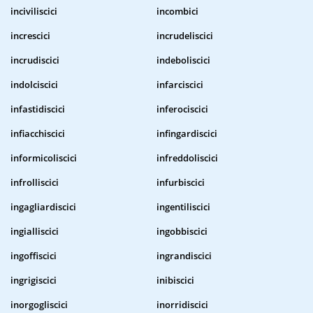
inciviliscici
incombici
increscici
incrudeliscici
incrudiscici
indeboliscici
indolciscici
infarciscici
infastidiscici
inferociscici
infiacchiscici
infingardiscici
informicoliscici
infreddoliscici
infrolliscici
infurbiscici
ingagliardiscici
ingentiliscici
ingialliscici
ingobbiscici
ingoffiscici
ingrandiscici
ingrigiscici
inibiscici
inorgogliscici
inorridiscici