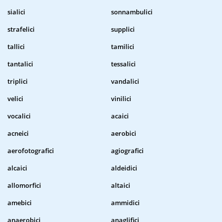
sialici
sonnambulici
strafelici
supplici
tallici
tamilici
tantalici
tessalici
triplici
vandalici
velici
vinilici
vocalici
acaici
acneici
aerobici
aerofotografici
agiografici
alcaici
aldeidici
allomorfici
altaici
amebici
ammidici
anaerobici
anaglifici