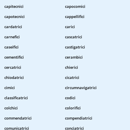
capitecnici
capocomici
capotecnici
cappellifici
cardatrici
carici
carnefici
cascatrici
caseifici
castigatrici
cementifici
cerambici
cercatrici
chierici
chiodatrici
cicatrici
cimici
circumnavigatrici
classificatrici
codici
colchici
colorifici
commendatrici
compendiatrici
comunicatrici
conciatrici