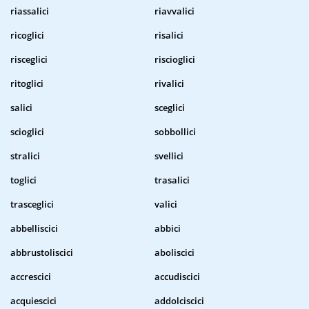
riassalici
riavvalici
ricoglici
risalici
risceglici
riscioglici
ritoglici
rivalici
salici
sceglici
scioglici
sobbollici
stralici
svellici
toglici
trasalici
trasceglici
valici
abbelliscici
abbici
abbrustoliscici
aboliscici
accrescici
accudiscici
acquiescici
addolciscici