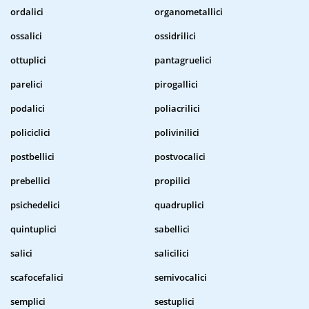
ordalici
organometallici
ossalici
ossidrilici
ottuplici
pantagruelici
parelici
pirogallici
podalici
poliacrilici
policiclici
polivinilici
postbellici
postvocalici
prebellici
propilici
psichedelici
quadruplici
quintuplici
sabellici
salici
salicilici
scafocefalici
semivocalici
semplici
sestuplici