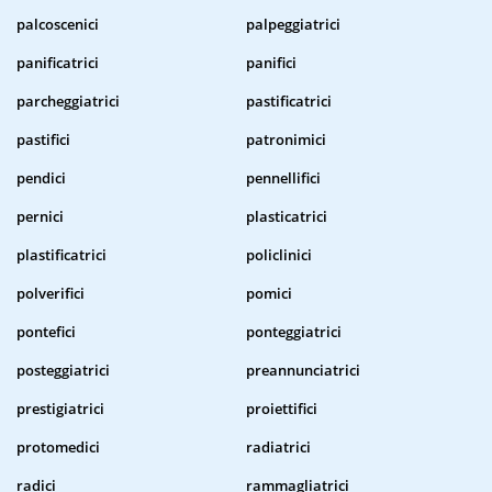
palcoscenici
palpeggiatrici
panificatrici
panifici
parcheggiatrici
pastificatrici
pastifici
patronimici
pendici
pennellifici
pernici
plasticatrici
plastificatrici
policlinici
polverifici
pomici
pontefici
ponteggiatrici
posteggiatrici
preannunciatrici
prestigiatrici
proiettifici
protomedici
radiatrici
radici
rammagliatrici