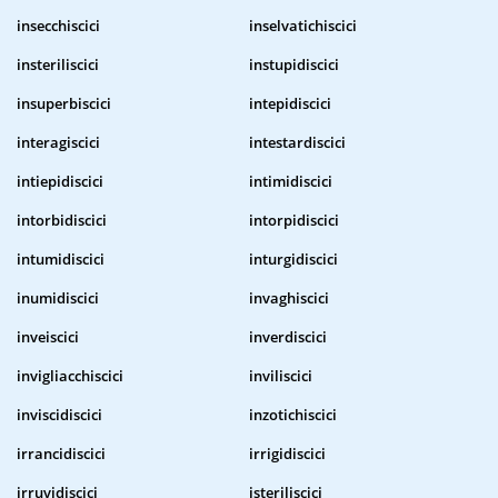
insecchiscici
inselvatichiscici
insteriliscici
instupidiscici
insuperbiscici
intepidiscici
interagiscici
intestardiscici
intiepidiscici
intimidiscici
intorbidiscici
intorpidiscici
intumidiscici
inturgidiscici
inumidiscici
invaghiscici
inveiscici
inverdiscici
invigliacchiscici
inviliscici
inviscidiscici
inzotichiscici
irrancidiscici
irrigidiscici
irruvidiscici
isteriliscici