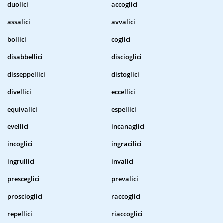
duolici
accoglici
assalici
avvalici
bollici
coglici
disabbellici
discioglici
disseppellici
distoglici
divellici
eccellici
equivalici
espellici
evellici
incanaglici
incoglici
ingracilici
ingrullici
invalici
presceglici
prevalici
proscioglici
raccoglici
repellici
riaccoglici