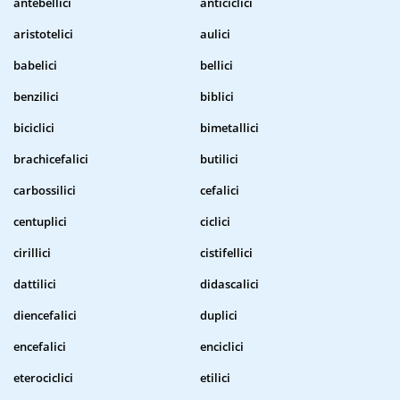
antebellici
anticiclici
aristotelici
aulici
babelici
bellici
benzilici
biblici
biciclici
bimetallici
brachicefalici
butilici
carbossilici
cefalici
centuplici
ciclici
cirillici
cistifellici
dattilici
didascalici
diencefalici
duplici
encefalici
enciclici
eterociclici
etilici