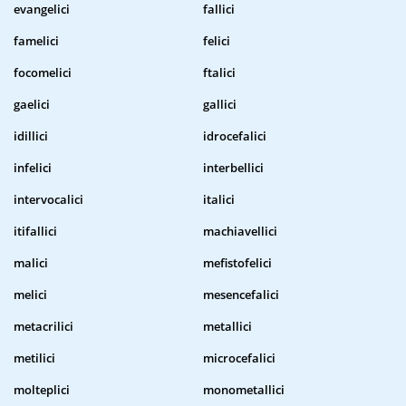
evangelici
fallici
famelici
felici
focomelici
ftalici
gaelici
gallici
idillici
idrocefalici
infelici
interbellici
intervocalici
italici
itifallici
machiavellici
malici
mefistofelici
melici
mesencefalici
metacrilici
metallici
metilici
microcefalici
molteplici
monometallici