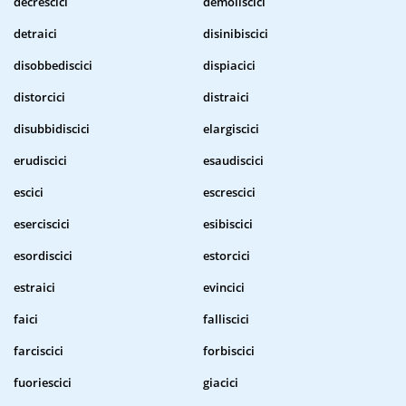
decrescici
demoliscici
detraici
disinibiscici
disobbediscici
dispiacici
distorcici
distraici
disubbidiscici
elargiscici
erudiscici
esaudiscici
escici
escrescici
eserciscici
esibiscici
esordiscici
estorcici
estraici
evincici
faici
falliscici
farciscici
forbiscici
fuoriescici
giacici