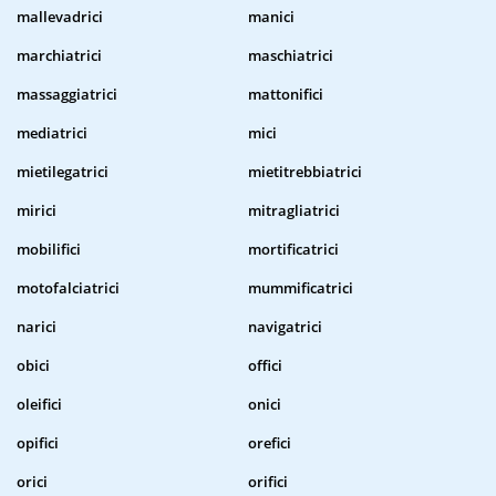
mallevadrici
manici
marchiatrici
maschiatrici
massaggiatrici
mattonifici
mediatrici
mici
mietilegatrici
mietitrebbiatrici
mirici
mitragliatrici
mobilifici
mortificatrici
motofalciatrici
mummificatrici
narici
navigatrici
obici
offici
oleifici
onici
opifici
orefici
orici
orifici