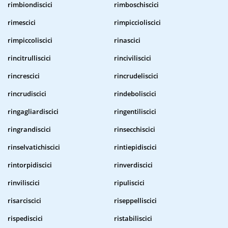
rimbiondiscici
rimboschiscici
rimescici
rimpiccioliscici
rimpiccoliscici
rinascici
rincitrulliscici
rinciviliscici
rincrescici
rincrudeliscici
rincrudiscici
rindeboliscici
ringagliardiscici
ringentiliscici
ringrandiscici
rinsecchiscici
rinselvatichiscici
rintiepidiscici
rintorpidiscici
rinverdiscici
rinviliscici
ripuliscici
risarciscici
riseppelliscici
rispediscici
ristabiliscici