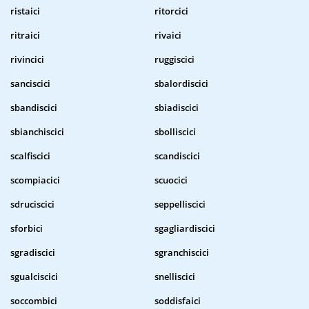
ristaici
ritorcici
ritraici
rivaici
rivincici
ruggiscici
sanciscici
sbalordiscici
sbandiscici
sbiadiscici
sbianchiscici
sbolliscici
scalfiscici
scandiscici
scompiacici
scuocici
sdruciscici
seppelliscici
sforbici
sgagliardiscici
sgradiscici
sgranchiscici
sgualciscici
snelliscici
soccombici
soddisfaici