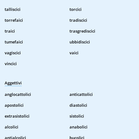
talliscici
torcici
torrefaici
tradiscici
traici
trasgrediscici
tumefaici
ubbidiscici
vagiscici
vaici
vincici
Aggettivi
anglocattolici
anticattolici
apostolici
diastolici
extrasistolici
sistolici
alcolici
anabolici
antialcolici
bucolici