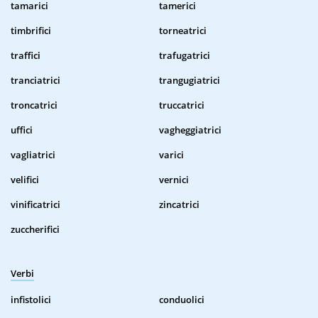
tamarici
tamerici
timbrifici
torneatrici
traffici
trafugatrici
tranciatrici
trangugiatrici
troncatrici
truccatrici
uffici
vagheggiatrici
vagliatrici
varici
velifici
vernici
vinificatrici
zincatrici
zuccherifici
Verbi
infistolici
conduolici