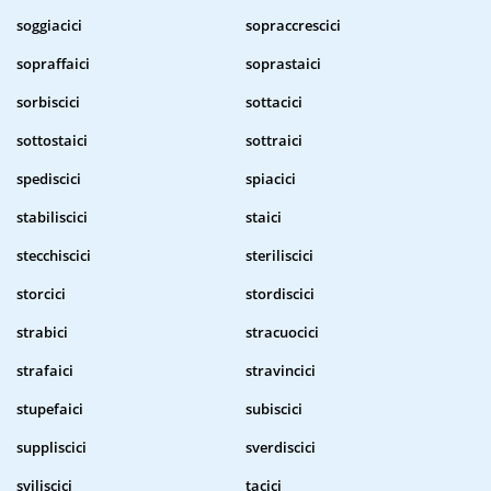
soggiacici
sopraccrescici
sopraffaici
soprastaici
sorbiscici
sottacici
sottostaici
sottraici
spediscici
spiacici
stabiliscici
staici
stecchiscici
steriliscici
storcici
stordiscici
strabici
stracuocici
strafaici
stravincici
stupefaici
subiscici
suppliscici
sverdiscici
sviliscici
tacici