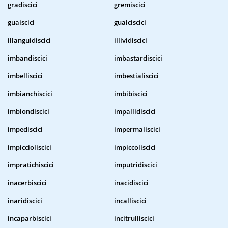
gradiscici
gremiscici
guaiscici
gualciscici
illanguidiscici
illividiscici
imbandiscici
imbastardiscici
imbelliscici
imbestialiscici
imbianchiscici
imbibiscici
imbiondiscici
impallidiscici
impediscici
impermaliscici
impiccioliscici
impiccoliscici
impratichiscici
imputridiscici
inacerbiscici
inacidiscici
inaridiscici
incalliscici
incaparbiscici
incitrulliscici