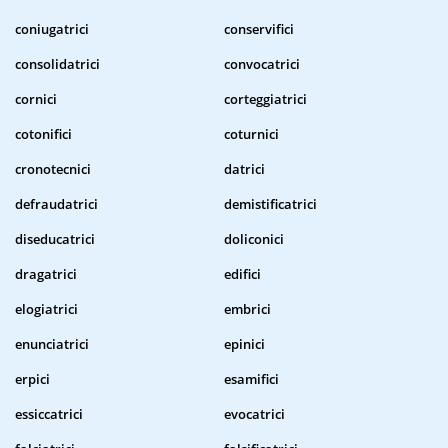
coniugatrici
conservifici
consolidatrici
convocatrici
cornici
corteggiatrici
cotonifici
coturnici
cronotecnici
datrici
defraudatrici
demistificatrici
diseducatrici
doliconici
dragatrici
edifici
elogiatrici
embrici
enunciatrici
epinici
erpici
esamifici
essiccatrici
evocatrici