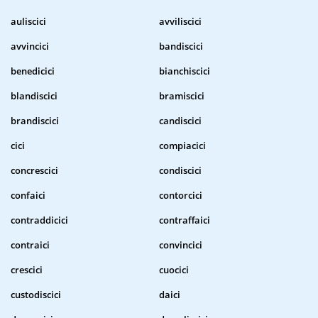
auliscici
avviliscici
avvincici
bandiscici
benedicici
bianchiscici
blandiscici
bramiscici
brandiscici
candiscici
cici
compiacici
concrescici
condiscici
confaici
contorcici
contraddicici
contraffaici
contraici
convincici
crescici
cuocici
custodiscici
daici