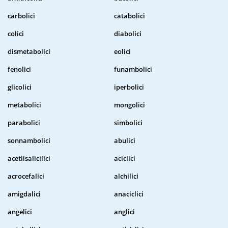
carbolici
catabolici
colici
diabolici
dismetabolici
eolici
fenolici
funambolici
glicolici
iperbolici
metabolici
mongolici
parabolici
simbolici
sonnambolici
abulici
acetilsalicilici
aciclici
acrocefalici
alchilici
amigdalici
anaciclici
angelici
anglici