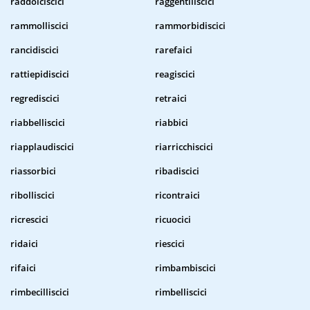
raddolciscici
raggentiliscici
rammolliscici
rammorbidiscici
rancidiscici
rarefaici
rattiepidiscici
reagiscici
regrediscici
retraici
riabbelliscici
riabbici
riapplaudiscici
riarricchiscici
riassorbici
ribadiscici
ribolliscici
ricontraici
ricrescici
ricuocici
ridaici
riescici
rifaici
rimbambiscici
rimbecilliscici
rimbelliscici