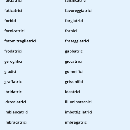
falciatrici
falsificatrici
faticatrici
favoreggiatrici
forbici
forgiatrici
fornicatrici
fornici
fotomitragliatrici
fraseggiatrici
frodatrici
gabbatrici
geroglifici
giocatrici
giudici
gommifici
graffatrici
grissinifici
ibridatrici
ideatrici
idrosciatrici
illuminotecnici
imbiancatrici
imbottigliatrici
imbracatrici
imbragatrici