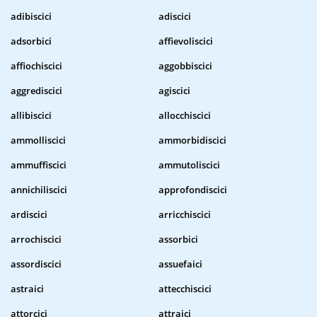
adibiscici
adiscici
adsorbici
affievoliscici
affiochiscici
aggobbiscici
aggrediscici
agiscici
allibiscici
allocchiscici
ammolliscici
ammorbidiscici
ammuffiscici
ammutoliscici
annichiliscici
approfondiscici
ardiscici
arricchiscici
arrochiscici
assorbici
assordiscici
assuefaici
astraici
attecchiscici
attorcici
attraici