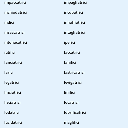
impaccatrici
impagliatrici
inchiodatrici
incubatrici
indici
innaffiatrici
insaccatrici
intagliatrici
intonacatrici
iperici
iutifici
laccatrici
lanciatrici
lanifici
larici
lastricatrici
legatrici
levigatrici
linciatrici
linifici
lisciatrici
locatrici
lodatrici
lubrificatrici
lucidatrici
maglifici