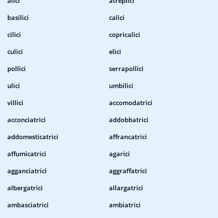
alici
atreplici
basilici
calici
cilici
copricalici
culici
elici
pollici
serrapollici
ulici
umbilici
villici
accomodatrici
acconciatrici
addobbatrici
addomesticatrici
affrancatrici
affumicatrici
agarici
agganciatrici
aggraffatrici
albergatrici
allargatrici
ambasciatrici
ambiatrici