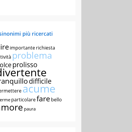
 sinonimi più ricercati
ire
importante
richiesta
problema
tività
prolisso
olce
divertente
ranquillo
difficile
acume
ermettere
fare
particolare
bello
nerme
amore
paura