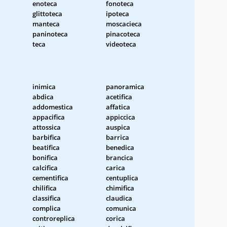
enoteca
fonoteca
glittoteca
ipoteca
manteca
moscacieca
paninoteca
pinacoteca
teca
videoteca
inimica
panoramica
abdica
acetifica
addomestica
affatica
appacifica
appiccica
attossica
auspica
barbifica
barrica
beatifica
benedica
bonifica
brancica
calcifica
carica
cementifica
centuplica
chilifica
chimifica
classifica
claudica
complica
comunica
controreplica
corica