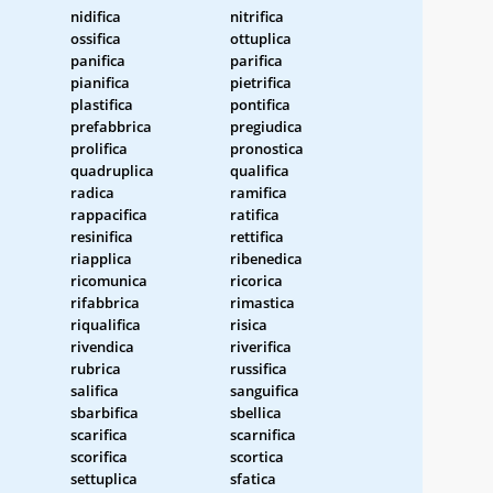
nidifica
nitrifica
ossifica
ottuplica
panifica
parifica
pianifica
pietrifica
plastifica
pontifica
prefabbrica
pregiudica
prolifica
pronostica
quadruplica
qualifica
radica
ramifica
rappacifica
ratifica
resinifica
rettifica
riapplica
ribenedica
ricomunica
ricorica
rifabbrica
rimastica
riqualifica
risica
rivendica
riverifica
rubrica
russifica
salifica
sanguifica
sbarbifica
sbellica
scarifica
scarnifica
scorifica
scortica
settuplica
sfatica