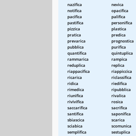
nazifica
nevica
notifica
opacifica
pacifica
palifica
pastifica
personifica
pizzica
plastica
pratica
predica
prevarica
prognostica
pubblica
purifica
quantifica
quintuplica
rammarica
rampica
reduplica
replica
riappacifica
riappiccica
ricarica
riclassifica
ridica
riedifica
rimedica
ripubblica
riunifica
rivalica
rivivifica
rosica
saccarifica
sacrifica
santifica
saponifica
sbiascica
scarica
sciabica
scomunica
semplifica
sestuplica