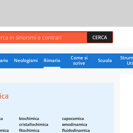
Come si
Strum
ario
Neologismi
Rimario
Scuola
scrive
Uti
ica
ca
biochimica
capocomica
cristallochimica
emodinamica
amica
fitochimica
fluidodinamica