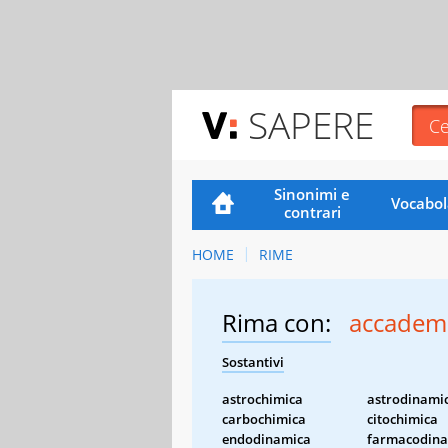
SAPERE
Sinonimi e
Vocabol
contrari
HOME
RIME
Rima con:
accadem
Sostantivi
astrochimica
astrodinami
carbochimica
citochimica
endodinamica
farmacodin