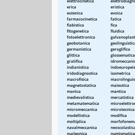
elettrocinetica
elettrodiagn
erica
eristica
eutenica
evoica
farmacocinetica
fatica
fiabistica
fica
fitogenetica
fluidica
fotoelettronica
galvanoplast
geobotanica
geolinguistic
germanistica
geroglifica
glittica
glossematica
gratifica
idromeccani
indianistica
indoeuropeis
iridodiagnostica
isometrica
macrofisica
macrolinguis
magnetostatica
maieutica
manica
mantica
medievalistica
mercatistica
metamatematica
microelettro
micromeccanica
microtecnica
modellistica
modifica
moltiplica
morfofonema
navalmeccanica
neoscolastic
nucleonica
numismatica