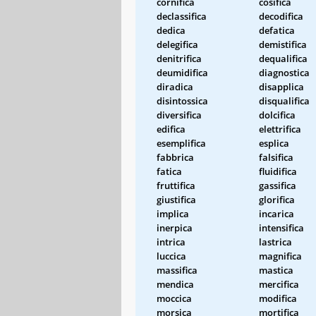
cornifica
cosifica
declassifica
decodifica
dedica
defatica
delegifica
demistifica
denitrifica
dequalifica
deumidifica
diagnostica
diradica
disapplica
disintossica
disqualifica
diversifica
dolcifica
edifica
elettrifica
esemplifica
esplica
fabbrica
falsifica
fatica
fluidifica
fruttifica
gassifica
giustifica
glorifica
implica
incarica
inerpica
intensifica
intrica
lastrica
luccica
magnifica
massifica
mastica
mendica
mercifica
moccica
modifica
morsica
mortifica