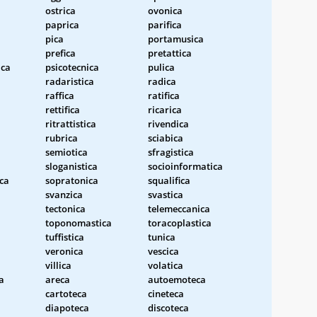
ostrica
ovonica
paprica
parifica
pica
portamusica
prefica
pretattica
ica
psicotecnica
pulica
radaristica
radica
raffica
ratifica
rettifica
ricarica
ritrattistica
rivendica
rubrica
sciabica
semiotica
sfragistica
sloganistica
socioinformatica
ca
sopratonica
squalifica
svanzica
svastica
tectonica
telemeccanica
a
toponomastica
toracoplastica
tuffistica
tunica
veronica
vescica
villica
volatica
a
areca
autoemoteca
cartoteca
cineteca
diapoteca
discoteca