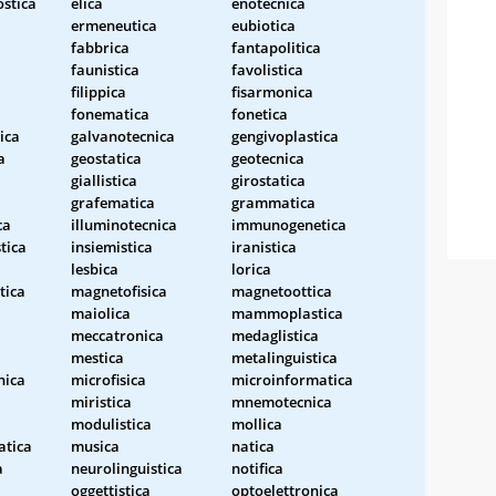
ostica
elica
enotecnica
ermeneutica
eubiotica
fabbrica
fantapolitica
faunistica
favolistica
filippica
fisarmonica
fonematica
fonetica
ica
galvanotecnica
gengivoplastica
a
geostatica
geotecnica
giallistica
girostatica
grafematica
grammatica
ca
illuminotecnica
immunogenetica
tica
insiemistica
iranistica
lesbica
lorica
tica
magnetofisica
magnetoottica
maiolica
mammoplastica
meccatronica
medaglistica
mestica
metalinguistica
nica
microfisica
microinformatica
miristica
mnemotecnica
modulistica
mollica
tica
musica
natica
a
neurolinguistica
notifica
oggettistica
optoelettronica