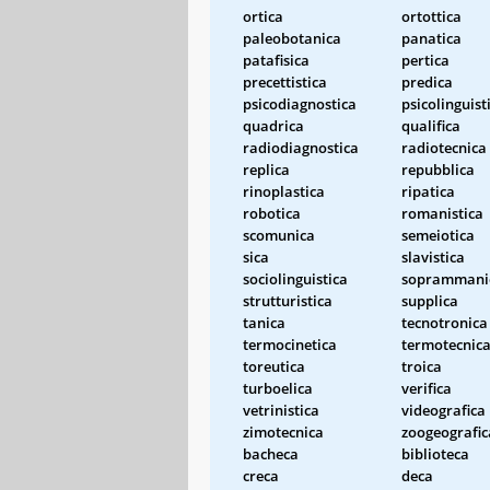
ortica
ortottica
paleobotanica
panatica
patafisica
pertica
precettistica
predica
psicodiagnostica
psicolinguist
quadrica
qualifica
radiodiagnostica
radiotecnica
replica
repubblica
rinoplastica
ripatica
robotica
romanistica
scomunica
semeiotica
sica
slavistica
sociolinguistica
soprammani
strutturistica
supplica
tanica
tecnotronica
termocinetica
termotecnic
toreutica
troica
turboelica
verifica
vetrinistica
videografica
zimotecnica
zoogeografic
bacheca
biblioteca
creca
deca