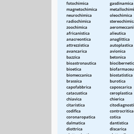
fotochimica
gasdinamica
magnetochimica
metallochim
neurochimica
oleochimica
radiochimica
stereochimic
zoochimica
aeromeccani
africanistica
alieutica
anacreontica
anaglittica
attrezzistica
autoplastica
avancarica
avionica
bazzica
betonica
bioastronautica
biociberneti
bioetica
biofarmaceu
biomeccanica
biostatistica
brassica
burotica
capofabbrica
caposcarica
catacustica
ceroplastica
chiavica
chierica
citaristica
citodiagnost
codifica
controcritica
coronaropatica
cotica
dalmatica
dantistica
diottrica
discarica