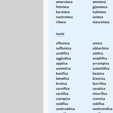
emeroteca
emoteca
fototeca
gipsoteca
karateca
ludoteca
nastroteca
ooteca
ribeca
stauroteca
Verbi
affumica
amica
suffumica
abbarbica
acidifica
addica
aggiudica
amplifica
applica
arrampica
autentica
autentifica
basifica
bazzica
benefica
biascica
brulica
burrifica
carnifica
caustica
certifica
chiarifica
ciampica
ciancica
codifica
cokifica
contraddica
controindica