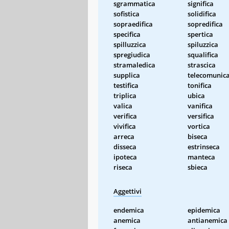
sgrammatica
significa
sofistica
solidifica
sopraedifica
sopredifica
specifica
spertica
spilluzzica
spiluzzica
spregiudica
squalifica
stramaledica
strascica
supplica
telecomunic
testifica
tonifica
triplica
ubica
valica
vanifica
verifica
versifica
vivifica
vortica
arreca
biseca
disseca
estrinseca
ipoteca
manteca
riseca
sbieca
Aggettivi
endemica
epidemica
anemica
antianemica