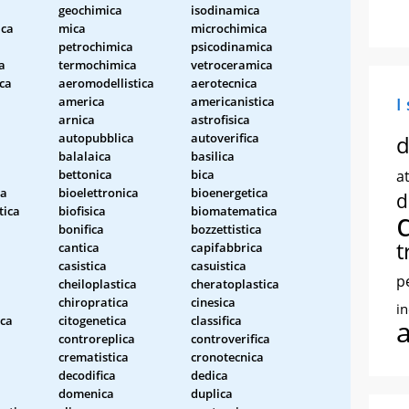
geochimica
isodinamica
ica
mica
microchimica
petrochimica
psicodinamica
a
termochimica
vetroceramica
ca
aeromodellistica
aerotecnica
america
americanistica
I
arnica
astrofisica
autopubblica
autoverifica
d
balalaica
basilica
bettonica
bica
at
ca
bioelettronica
bioenergetica
d
tica
biofisica
biomatematica
bonifica
bozzettistica
t
cantica
capifabbrica
casistica
casuistica
p
cheiloplastica
cheratoplastica
chiropratica
cinesica
i
ica
citogenetica
classifica
controreplica
controverifica
crematistica
cronotecnica
decodifica
dedica
domenica
duplica