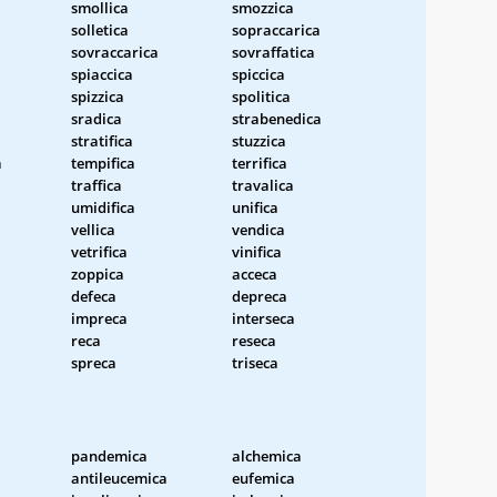
smollica
smozzica
solletica
sopraccarica
sovraccarica
sovraffatica
spiaccica
spiccica
spizzica
spolitica
sradica
strabenedica
stratifica
stuzzica
a
tempifica
terrifica
traffica
travalica
umidifica
unifica
vellica
vendica
vetrifica
vinifica
zoppica
acceca
defeca
depreca
impreca
interseca
reca
reseca
spreca
triseca
pandemica
alchemica
antileucemica
eufemica