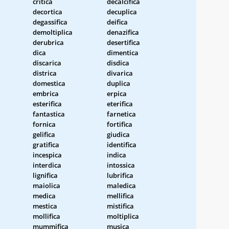
critica
decalcifica
decortica
decuplica
degassifica
deifica
demoltiplica
denazifica
derubrica
desertifica
dica
dimentica
discarica
disdica
districa
divarica
domestica
duplica
embrica
erpica
esterifica
eterifica
fantastica
farnetica
fornica
fortifica
gelifica
giudica
gratifica
identifica
incespica
indica
interdica
intossica
lignifica
lubrifica
maiolica
maledica
medica
mellifica
mestica
mistifica
mollifica
moltiplica
mummifica
musica