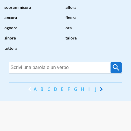
soprammisura
allora
ancora
finora
ognora
ora
sinora
talora
tuttora
A
B
C
D
E
F
G
H
I
J
K
L
M
N