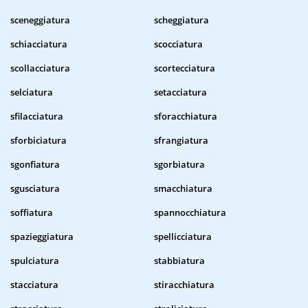
sceneggiatura
scheggiatura
schiacciatura
scocciatura
scollacciatura
scortecciatura
selciatura
setacciatura
sfilacciatura
sforacchiatura
sforbiciatura
sfrangiatura
sgonfiatura
sgorbiatura
sgusciatura
smacchiatura
soffiatura
spannocchiatura
spazieggiatura
spellicciatura
spulciatura
stabbiatura
stacciatura
stiracchiatura