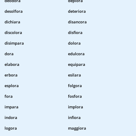
deodora
deplora
desolfora
deteriora
dichiara
disancora
discolora
disfiora
disimpara
dolora
dora
edulcora
elabora
equipara
erbora
esilara
esplora
folgora
fora
fosfora
impara
implora
indora
infiora
logora
maggiora