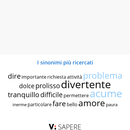
I sinonimi più ricercati
problema
dire
importante
richiesta
attività
divertente
prolisso
dolce
acume
tranquillo
difficile
permettere
amore
fare
particolare
bello
inerme
paura
SAPERE