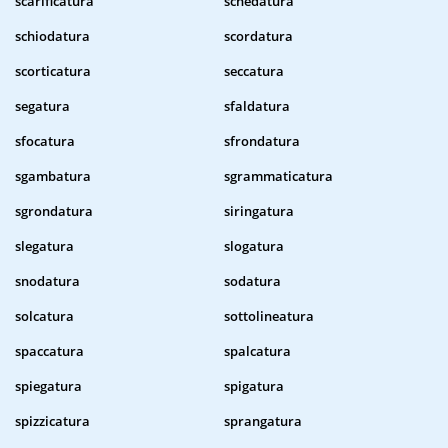
scarificatura
schedatura
schiodatura
scordatura
scorticatura
seccatura
segatura
sfaldatura
sfocatura
sfrondatura
sgambatura
sgrammaticatura
sgrondatura
siringatura
slegatura
slogatura
snodatura
sodatura
solcatura
sottolineatura
spaccatura
spalcatura
spiegatura
spigatura
spizzicatura
sprangatura