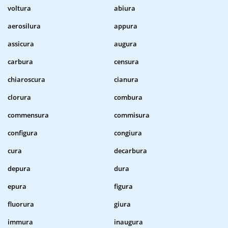
voltura
abiura
aerosilura
appura
assicura
augura
carbura
censura
chiaroscura
cianura
clorura
combura
commensura
commisura
configura
congiura
cura
decarbura
depura
dura
epura
figura
fluorura
giura
immura
inaugura