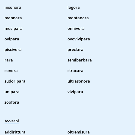
insonora
logora
mannara
montanara
mucipara
onnivora
ovipara
ovovivipara
piscivora
preclara
rara
semibarbara
sonora
stracara
sudoripara
ultrasonora
unipara
vivipara
zoofora
Avverbi
addirittura
oltremisura