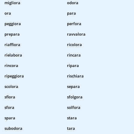
migliora
odora
ora
para
peggiora
perfora
prepara
ravvalora
riaffiora
ricolora
rielabora
rincara
rincora
ripara
ripeggiora
rischiara
scolora
separa
sfiora
sfolgora
sfora
solfora
spara
stara
subodora
tara