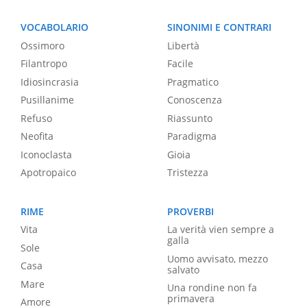
VOCABOLARIO
SINONIMI E CONTRARI
Ossimoro
Libertà
Filantropo
Facile
Idiosincrasia
Pragmatico
Pusillanime
Conoscenza
Refuso
Riassunto
Neofita
Paradigma
Iconoclasta
Gioia
Apotropaico
Tristezza
RIME
PROVERBI
Vita
La verità vien sempre a
galla
Sole
Uomo avvisato, mezzo
Casa
salvato
Mare
Una rondine non fa
primavera
Amore