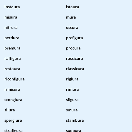
instaura
istaura
misura
mura
nitrura
oscura
perdura
prefigura
premura
procura
raffigura
rassicura
restaura
riassicura
riconfigura
rigiura
rimisura
rimura
scongiura
sfigura
silura
smura
spergiura
stambura
strafigura
suppura