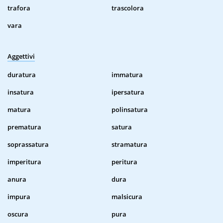
trafora
trascolora
vara
Aggettivi
duratura
immatura
insatura
ipersatura
matura
polinsatura
prematura
satura
soprassatura
stramatura
imperitura
peritura
anura
dura
impura
malsicura
oscura
pura