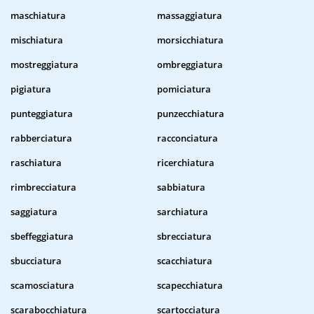
maschiatura
massaggiatura
mischiatura
morsicchiatura
mostreggiatura
ombreggiatura
pigiatura
pomiciatura
punteggiatura
punzecchiatura
rabberciatura
racconciatura
raschiatura
ricerchiatura
rimbrecciatura
sabbiatura
saggiatura
sarchiatura
sbeffeggiatura
sbrecciatura
sbucciatura
scacchiatura
scamosciatura
scapecchiatura
scarabocchiatura
scartocciatura