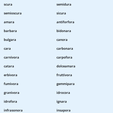
scura
semidura
semioscura
sicura
amara
antiforfora
barbara
bidonara
bulgara
canora
cara
carbonara
carnivora
carpofora
catara
dolceamara
erbivora
fruttivora
fumivora
gemmipara
granivora
idrocora
idrofora
ignara
infrasonora
insapora