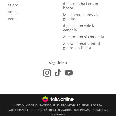
Il mattino ha l'oro in
Cuore
bocca
Amici
Mal comune, mezzo
Bene
gaudio
Il gioco non vale la
candela
Al cuor non si comanda
A caval donato non si
guarda in bocca
Seguici su
LIBERO
VIRGILIO
PAGINEGIALLE
PAGINEGIALLE SHOP
PGCASA
PAGINEBIANCHE
TUTTOCITTÀ
DILEI
SIVIAGGIA
QUIFINANZA
BUONISSIMO
SUPEREVA