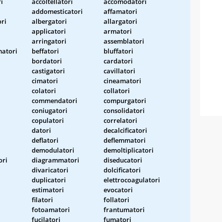
i
accoltellatori
accomodatori
addomesticatori
affamatori
ri
albergatori
allargatori
applicatori
armatori
arringatori
assemblatori
matori
beffatori
bluffatori
bordatori
cardatori
castigatori
cavillatori
cimatori
cineamatori
colatori
collatori
commendatori
compurgatori
coniugatori
consolidatori
copulatori
correlatori
datori
decalcificatori
deflatori
deflemmatori
demodulatori
demoltiplicatori
ori
diagrammatori
diseducatori
divaricatori
dolcificatori
duplicatori
elettrocoagulatori
estimatori
evocatori
filatori
follatori
fotoamatori
frantumatori
fucilatori
fumatori