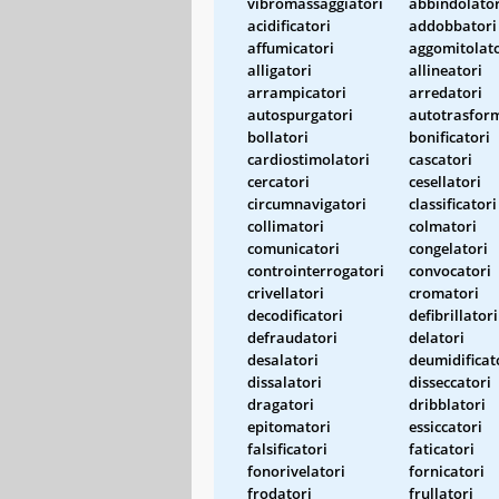
vibromassaggiatori
abbindolator
acidificatori
addobbatori
affumicatori
aggomitolato
alligatori
allineatori
arrampicatori
arredatori
autospurgatori
autotrasfor
bollatori
bonificatori
cardiostimolatori
cascatori
cercatori
cesellatori
circumnavigatori
classificatori
collimatori
colmatori
comunicatori
congelatori
controinterrogatori
convocatori
crivellatori
cromatori
decodificatori
defibrillatori
defraudatori
delatori
desalatori
deumidificat
dissalatori
disseccatori
dragatori
dribblatori
epitomatori
essiccatori
falsificatori
faticatori
fonorivelatori
fornicatori
frodatori
frullatori