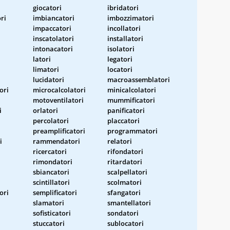
giocatori
ibridatori
ri
imbiancatori
imbozzimatori
impaccatori
incollatori
inscatolatori
installatori
intonacatori
isolatori
latori
legatori
limatori
locatori
lucidatori
macroassemblatori
ori
microcalcolatori
minicalcolatori
motoventilatori
mummificatori
i
orlatori
panificatori
percolatori
placcatori
preamplificatori
programmatori
i
rammendatori
relatori
ricercatori
rifondatori
rimondatori
ritardatori
sbiancatori
scalpellatori
scintillatori
scolmatori
ori
semplificatori
sfangatori
slamatori
smantellatori
sofisticatori
sondatori
stuccatori
sublocatori