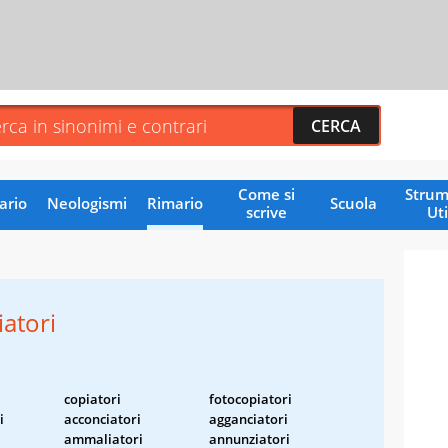
Come si
Strum
ario
Neologismi
Rimario
Scuola
scrive
Uti
iatori
copiatori
fotocopiatori
i
acconciatori
agganciatori
ammaliatori
annunziatori