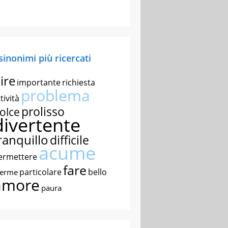
 sinonimi più ricercati
ire
importante
richiesta
problema
tività
prolisso
olce
divertente
ranquillo
difficile
acume
ermettere
fare
particolare
bello
nerme
amore
paura