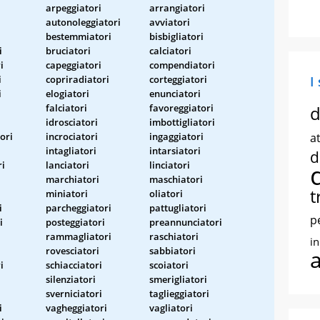
i
arpeggiatori
arrangiatori
autonoleggiatori
avviatori
bestemmiatori
bisbigliatori
i
bruciatori
calciatori
i
capeggiatori
compendiatori
i
copriradiatori
corteggiatori
I
i
elogiatori
enunciatori
i
falciatori
favoreggiatori
d
idrosciatori
imbottigliatori
ori
incrociatori
ingaggiatori
at
intagliatori
intarsiatori
d
ri
lanciatori
linciatori
marchiatori
maschiatori
t
miniatori
oliatori
i
parcheggiatori
pattugliatori
p
i
posteggiatori
preannunciatori
rammagliatori
raschiatori
i
rovesciatori
sabbiatori
i
schiacciatori
scoiatori
silenziatori
smerigliatori
sverniciatori
taglieggiatori
i
vagheggiatori
vagliatori