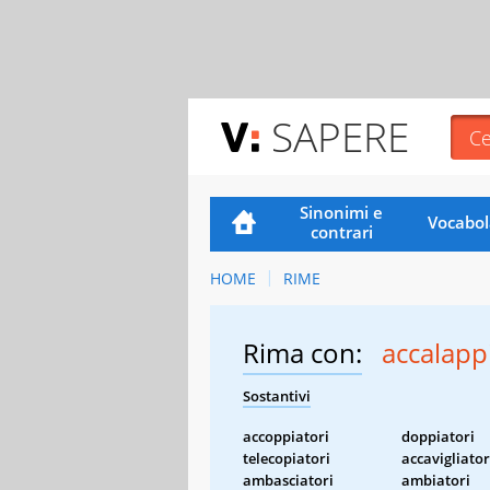
SAPERE
Sinonimi e
Vocabol
contrari
HOME
RIME
Rima con:
accalapp
Sostantivi
accoppiatori
doppiatori
telecopiatori
accavigliator
ambasciatori
ambiatori