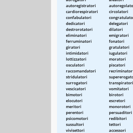
autoregistratori
autoregolato
cardiorespiratori
circolatori
confabulatori
congratulato
dedicatori
delegatori
destrorotatori
dilatori
eliminatori
emigratori
ferruminatori
fonatori
giratori
gratulatori
intimidatori
iugulatori
lottizzatori
moratori
osculatori
piscatori
raccomandatori
recriminator
stridulatori
supererogato
surrogatori
transpirator
vescicatori
vomitatori
bimotori
birotori
elocutori
escretori
meritori
monorotori
perentori
persuaditori
psicomotori
redibitori
sussultori
tettori
vivisettori
accessori