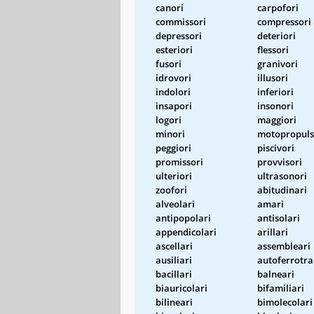
canori
carpofori
commissori
compressori
depressori
deteriori
esteriori
flessori
fusori
granivori
idrovori
illusori
indolori
inferiori
insapori
insonori
logori
maggiori
minori
motopropuls
peggiori
piscivori
promissori
provvisori
ulteriori
ultrasonori
zoofori
abitudinari
alveolari
amari
antipopolari
antisolari
appendicolari
arillari
ascellari
assembleari
ausiliari
autoferrotra
bacillari
balneari
biauricolari
bifamiliari
bilineari
bimolecolari