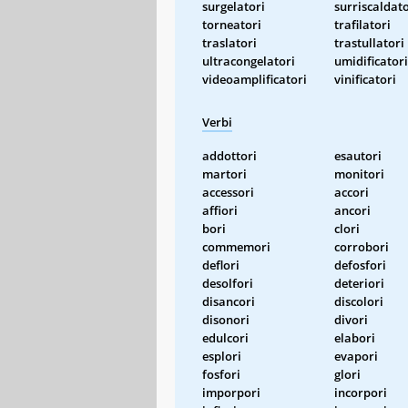
surgelatori
surriscaldato
torneatori
trafilatori
traslatori
trastullatori
ultracongelatori
umidificatori
videoamplificatori
vinificatori
Verbi
addottori
esautori
martori
monitori
accessori
accori
affiori
ancori
bori
clori
commemori
corrobori
deflori
defosfori
desolfori
deteriori
disancori
discolori
disonori
divori
edulcori
elabori
esplori
evapori
fosfori
glori
imporpori
incorpori