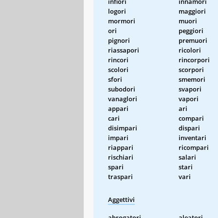
infiori
innamori
logori
maggiori
mormori
muori
ori
peggiori
pignori
premuori
riassapori
ricolori
rincori
rincorpori
scolori
scorpori
sfori
smemori
subodori
svapori
vanaglori
vapori
appari
ari
cari
compari
disimpari
dispari
impari
inventari
riappari
ricompari
rischiari
salari
spari
stari
traspari
vari
Aggettivi
abrogatori
aleatori