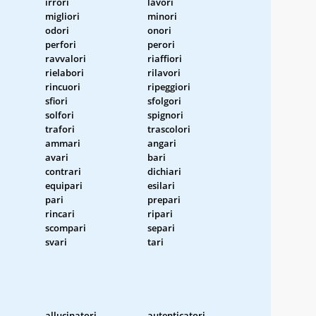
irrori
lavori
migliori
minori
odori
onori
perfori
perori
ravvalori
riaffiori
rielabori
rilavori
rincuori
ripeggiori
sfiori
sfolgori
solfori
spignori
trafori
trascolori
ammari
angari
avari
bari
contrari
dichiari
equipari
esilari
pari
prepari
rincari
ripari
scompari
separi
svari
tari
allucinatori
autenticatori