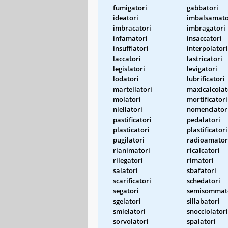
fumigatori
gabbatori
ideatori
imbalsamato
imbracatori
imbragatori
infamatori
insaccatori
insufflatori
interpolatori
laccatori
lastricatori
legislatori
levigatori
lodatori
lubrificatori
martellatori
maxicalcolat
molatori
mortificatori
niellatori
nomenclator
pastificatori
pedalatori
plasticatori
plastificatori
pugilatori
radioamator
rianimatori
ricalcatori
rilegatori
rimatori
salatori
sbafatori
scarificatori
schedatori
segatori
semisommat
sgelatori
sillabatori
smielatori
snocciolatori
sorvolatori
spalatori