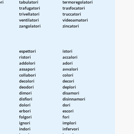
ri
tabulatori
termoregolatori
trafugatori
trasfocatori
trivellatori
truccatori
ventilatori
videoamatori
zangolatori
zincatori
espettori
istori
ristori
accalori
addolori
adori
assapori
avvalori
collabori
colori
decolori
decori
deodori
deplori
dimori
disamori
disfiori
disinnamori
dolori
dori
erbori
escori
folgori
fori
ignori
implori
indori
infervori