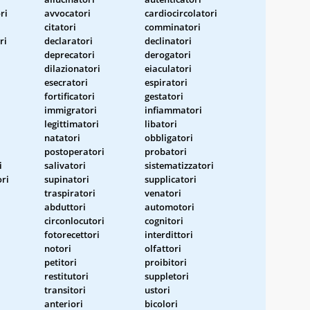
ri
avvocatori
cardiocircolatori
citatori
comminatori
ri
declaratori
declinatori
deprecatori
derogatori
dilazionatori
eiaculatori
esecratori
espiratori
fortificatori
gestatori
immigratori
infiammatori
legittimatori
libatori
natatori
obbligatori
postoperatori
probatori
i
salivatori
sistematizzatori
ri
supinatori
supplicatori
i
traspiratori
venatori
abduttori
automotori
circonlocutori
cognitori
fotorecettori
interdittori
notori
olfattori
petitori
proibitori
restitutori
suppletori
transitori
ustori
anteriori
bicolori