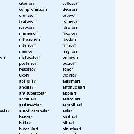
citeriori
collusori
compromissori
decisori
dimissori
erbivori
fruttivori
fumivori
idrocori
idrofori
immemori
incolori
infrasonori
inodori
interiori
irrisori
memori
migliori
ori
multicolori
onnivori
posteriori
poziori
rescissori
sonori
uxori
viciniori
acellulari
agrumari
ancillari
antinucleari
antitubercolari
apolari
armillari
articolari
assistenziari
atrabiliari
nviari
autofilotranviari
aviari
bancari
basilari
bifilari
biliari
binoculari
binucleari