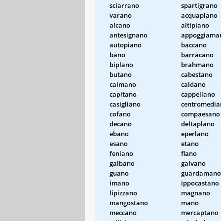
sciarrano
spartigrano
varano
acquaplano
alcano
altipiano
antesignano
appoggiama
autopiano
baccano
bano
barracano
biplano
brahmano
butano
cabestano
caimano
caldano
capitano
cappellano
casigliano
centromedia
cofano
compaesano
decano
deltaplano
ebano
eperlano
esano
etano
feniano
flano
galbano
galvano
guano
guardamano
imano
ippocastano
lipizzano
magnano
mangostano
mano
meccano
mercaptano