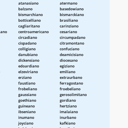
atanasiano
atermano
balzano
basedowiano
bismarchiano
bismarckiano
botticelliano
brasiliano
cagliaritano
carinziano
iano
centroamericano
cesariano
circadiano
circumpadano
cispadano
citramontano
colligiano
confuciano
danubiano
deamicisiano
dickensiano
diocesano
edoardiano
egiziano
o
elzeviriano
emiliano
erziano
extraurbano
faustiano
ferragostano
frobeliano
froebeliano
gaussiano
gerosolimitano
goethiano
gordiano
guineano
hertziano
ibseniano
imalaiano
inumano
inurbano
joyciano
kafkiano