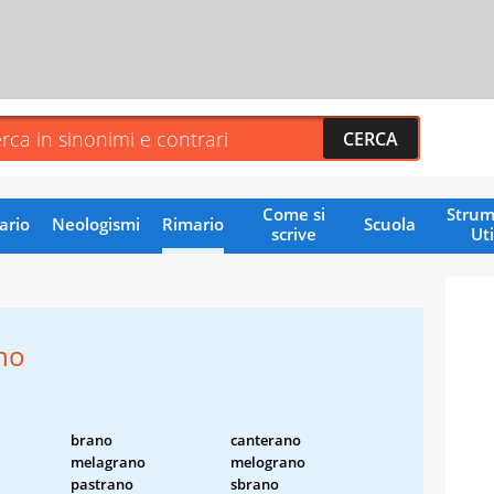
Come si
Strum
ario
Neologismi
Rimario
Scuola
scrive
Uti
no
brano
canterano
melagrano
melograno
pastrano
sbrano