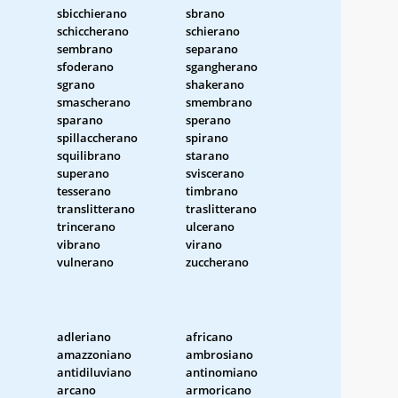
sbicchierano
sbrano
schiccherano
schierano
sembrano
separano
sfoderano
sgangherano
sgrano
shakerano
smascherano
smembrano
sparano
sperano
spillaccherano
spirano
squilibrano
starano
superano
sviscerano
tesserano
timbrano
translitterano
traslitterano
trincerano
ulcerano
vibrano
virano
vulnerano
zuccherano
adleriano
africano
amazzoniano
ambrosiano
antidiluviano
antinomiano
arcano
armoricano