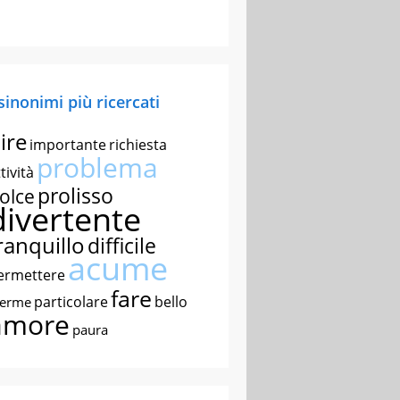
 sinonimi più ricercati
ire
importante
richiesta
problema
tività
prolisso
olce
divertente
ranquillo
difficile
acume
ermettere
fare
particolare
bello
nerme
amore
paura