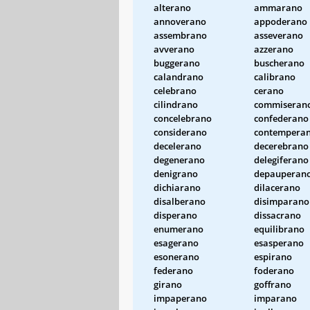
alterano
ammarano
annoverano
appoderano
assembrano
asseverano
avverano
azzerano
buggerano
buscherano
calandrano
calibrano
celebrano
cerano
cilindrano
commiseran
concelebrano
confederano
considerano
contempera
decelerano
decerebrano
degenerano
delegiferano
denigrano
depauperan
dichiarano
dilacerano
disalberano
disimparano
disperano
dissacrano
enumerano
equilibrano
esagerano
esasperano
esonerano
espirano
federano
foderano
girano
goffrano
impaperano
imparano