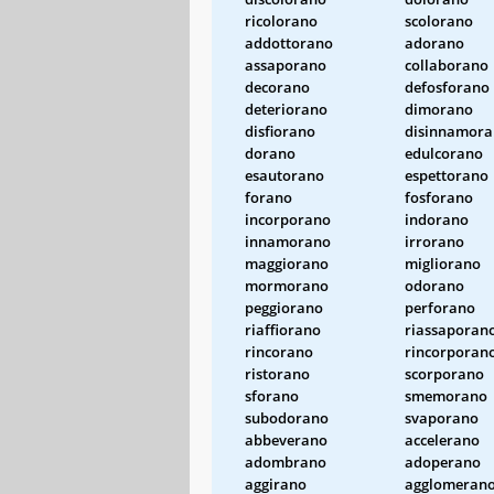
ricolorano
scolorano
addottorano
adorano
assaporano
collaborano
decorano
defosforano
deteriorano
dimorano
disfiorano
disinnamor
dorano
edulcorano
esautorano
espettorano
forano
fosforano
incorporano
indorano
innamorano
irrorano
maggiorano
migliorano
mormorano
odorano
peggiorano
perforano
riaffiorano
riassaporan
rincorano
rincorporan
ristorano
scorporano
sforano
smemorano
subodorano
svaporano
abbeverano
accelerano
adombrano
adoperano
aggirano
agglomeran