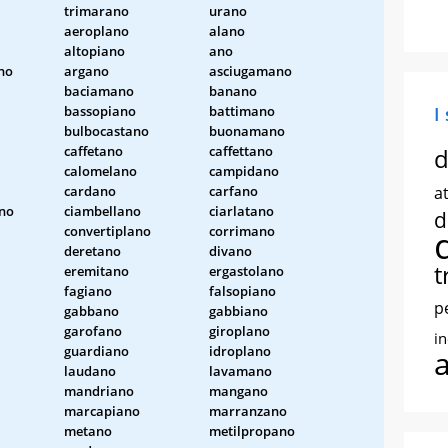
trimarano
urano
aeroplano
alano
altopiano
ano
no
argano
asciugamano
baciamano
banano
bassopiano
battimano
I
bulbocastano
buonamano
caffetano
caffettano
d
calomelano
campidano
cardano
carfano
at
no
ciambellano
ciarlatano
d
convertiplano
corrimano
deretano
divano
t
eremitano
ergastolano
fagiano
falsopiano
p
gabbano
gabbiano
garofano
giroplano
i
guardiano
idroplano
laudano
lavamano
mandriano
mangano
marcapiano
marranzano
metano
metilpropano