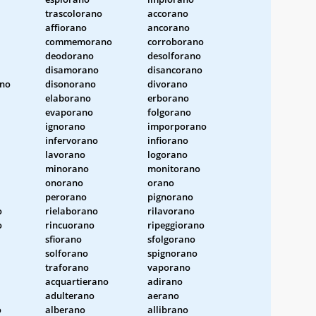
trascolorano
accorano
affiorano
ancorano
commemorano
corroborano
deodorano
desolforano
disamorano
disancorano
ano
disonorano
divorano
elaborano
erborano
evaporano
folgorano
ignorano
imporporano
infervorano
infiorano
lavorano
logorano
minorano
monitorano
onorano
orano
perorano
pignorano
o
rielaborano
rilavorano
o
rincuorano
ripeggiorano
sfiorano
sfolgorano
solforano
spignorano
traforano
vaporano
acquartierano
adirano
adulterano
aerano
o
alberano
allibrano