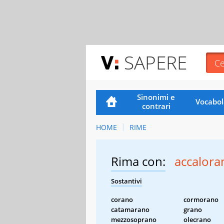
SAPERE
Sinonimi e
Vocabol
contrari
HOME
RIME
Rima con:
accalora
Sostantivi
corano
cormorano
catamarano
grano
mezzosoprano
olecrano