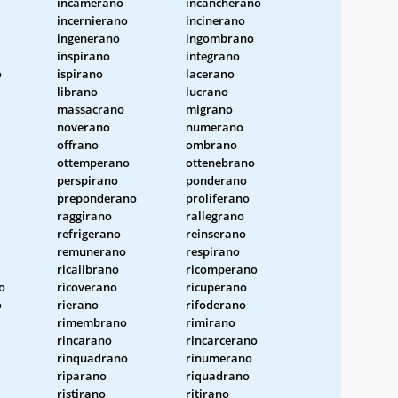
incamerano
incancherano
incernierano
incinerano
ingenerano
ingombrano
inspirano
integrano
o
ispirano
lacerano
librano
lucrano
massacrano
migrano
noverano
numerano
offrano
ombrano
ottemperano
ottenebrano
perspirano
ponderano
preponderano
proliferano
raggirano
rallegrano
refrigerano
reinserano
remunerano
respirano
ricalibrano
ricomperano
o
ricoverano
ricuperano
o
rierano
rifoderano
rimembrano
rimirano
rincarano
rincarcerano
rinquadrano
rinumerano
riparano
riquadrano
ristirano
ritirano