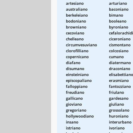
artesiano
arturiano
australiano
baconiano
berkeleiano
bimano
bodoniano
booleano
browniano
byroniano
cecoviano
cefalorachid
chelleano
ciceroniano
circumvesuviano
cismontano
clorofilliano
colcosiano
copernicano
cumano
diafano
diatermano
disumano
draconiano
einsteiniano
elisabettian
episcopaliano
erasmiano
falloppiano
fantozziano
freudiano
friulano
gallicano
gardesano
gioviano
giuliano
gregoriano
grossolano
hollywoodiano
huroniano
insano
interurbano
istriano
ivoriano