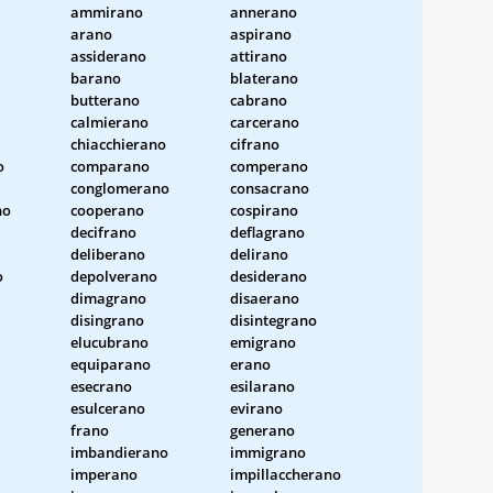
ammirano
annerano
arano
aspirano
assiderano
attirano
barano
blaterano
butterano
cabrano
calmierano
carcerano
chiacchierano
cifrano
o
comparano
comperano
conglomerano
consacrano
no
cooperano
cospirano
decifrano
deflagrano
deliberano
delirano
o
depolverano
desiderano
dimagrano
disaerano
disingrano
disintegrano
elucubrano
emigrano
equiparano
erano
esecrano
esilarano
esulcerano
evirano
frano
generano
imbandierano
immigrano
imperano
impillaccherano