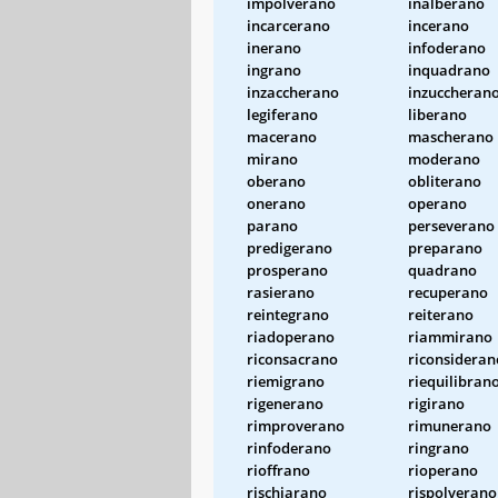
impolverano
inalberano
incarcerano
incerano
inerano
infoderano
ingrano
inquadrano
inzaccherano
inzuccheran
legiferano
liberano
macerano
mascherano
mirano
moderano
oberano
obliterano
onerano
operano
parano
perseverano
predigerano
preparano
prosperano
quadrano
rasierano
recuperano
reintegrano
reiterano
riadoperano
riammirano
riconsacrano
riconsideran
riemigrano
riequilibran
rigenerano
rigirano
rimproverano
rimunerano
rinfoderano
ringrano
rioffrano
rioperano
rischiarano
rispolverano