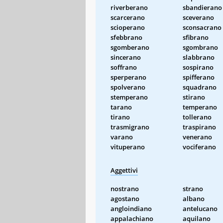
riverberano
sbandierano
scarcerano
sceverano
scioperano
sconsacrano
sfebbrano
sfibrano
sgomberano
sgombrano
sincerano
slabbrano
soffrano
sospirano
sperperano
spifferano
spolverano
squadrano
stemperano
stirano
tarano
temperano
tirano
tollerano
trasmigrano
traspirano
varano
venerano
vituperano
vociferano
Aggettivi
nostrano
strano
agostano
albano
angloindiano
antelucano
appalachiano
aquilano