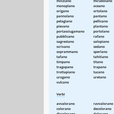
miliziano
mirabolano
monoplano
oceano
origano
ortolano
pannolano
pantano
pelagiano
pellicano
pievano
plantano
portasciugamano
portolano
pubblicano
rafano
sagrestano
salopiano
scrivano
sedano
soprammano
sperlano
tafano
tahitiano
timpano
titano
tragopano
trapano
trottapiano
tucano
uragano
uretano
vulcano
Verbi
avvalorano
ravvalorano
colorano
decolorano
discolorano
dolorano