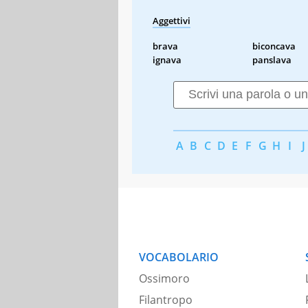
Aggettivi
brava
biconcava
ignava
panslava
A
B
C
D
E
F
G
H
I
J
VOCABOLARIO
Ossimoro
Filantropo