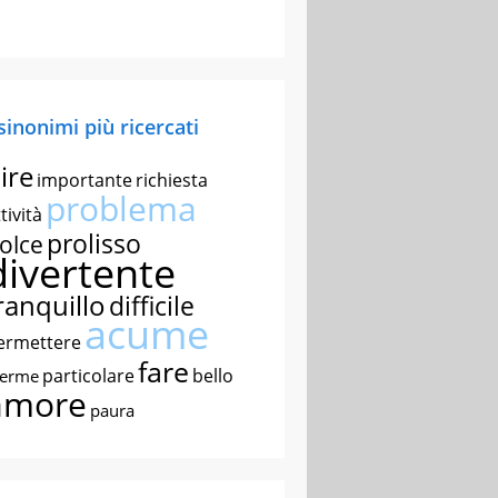
 sinonimi più ricercati
ire
importante
richiesta
problema
tività
prolisso
olce
divertente
ranquillo
difficile
acume
ermettere
fare
particolare
bello
nerme
amore
paura