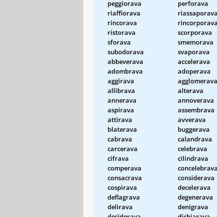
peggiorava
perforava
riaffiorava
riassaporav
rincorava
rincorporav
ristorava
scorporava
sforava
smemorava
subodorava
svaporava
abbeverava
accelerava
adombrava
adoperava
aggirava
agglomerav
allibrava
alterava
annerava
annoverava
aspirava
assembrava
attirava
avverava
blaterava
buggerava
cabrava
calandrava
carcerava
celebrava
cifrava
cilindrava
comperava
concelebrav
consacrava
considerava
cospirava
decelerava
deflagrava
degenerava
delirava
denigrava
desiderava
dichiarava