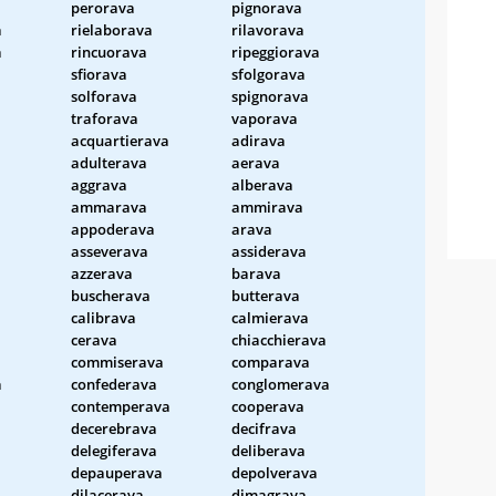
perorava
pignorava
a
rielaborava
rilavorava
a
rincuorava
ripeggiorava
sfiorava
sfolgorava
solforava
spignorava
traforava
vaporava
acquartierava
adirava
adulterava
aerava
a
aggrava
alberava
ammarava
ammirava
appoderava
arava
asseverava
assiderava
azzerava
barava
buscherava
butterava
calibrava
calmierava
cerava
chiacchierava
commiserava
comparava
a
confederava
conglomerava
contemperava
cooperava
decerebrava
decifrava
delegiferava
deliberava
depauperava
depolverava
dilacerava
dimagrava