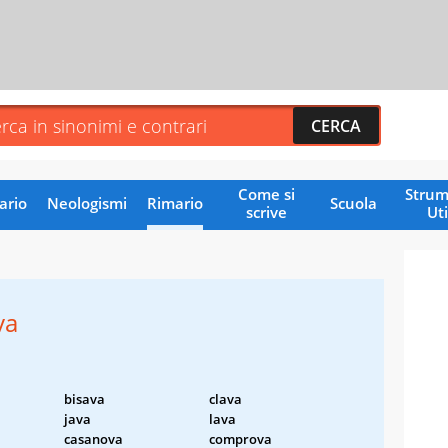
Come si
Strum
ario
Neologismi
Rimario
Scuola
scrive
Uti
va
bisava
clava
java
lava
casanova
comprova