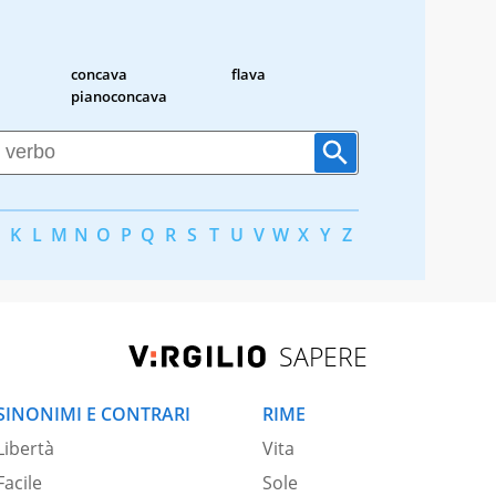
concava
flava
pianoconcava
K
L
M
N
O
P
Q
R
S
T
U
V
W
X
Y
Z
SAPERE
SINONIMI E CONTRARI
RIME
Libertà
Vita
Facile
Sole