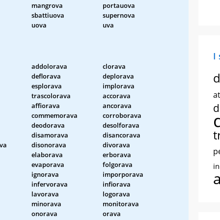
mangrova
portauova
sbattiuova
supernova
uova
uva
I
addolorava
clorava
d
deflorava
deplorava
esplorava
implorava
at
trascolorava
accorava
affiorava
ancorava
d
commemorava
corroborava
deodorava
desolforava
t
disamorava
disancorava
va
disonorava
divorava
p
elaborava
erborava
evaporava
folgorava
i
ignorava
imporporava
infervorava
infiorava
lavorava
logorava
minorava
monitorava
onorava
orava