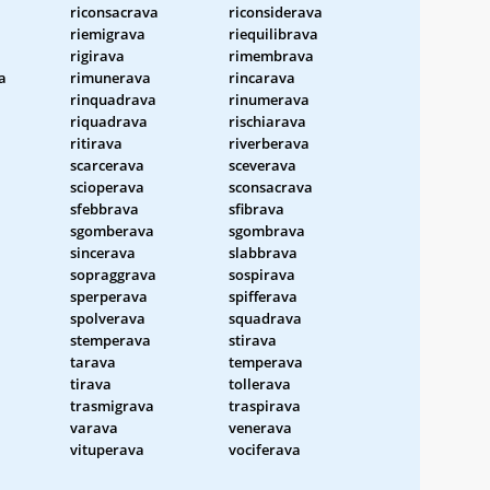
riconsacrava
riconsiderava
riemigrava
riequilibrava
rigirava
rimembrava
a
rimunerava
rincarava
rinquadrava
rinumerava
riquadrava
rischiarava
ritirava
riverberava
scarcerava
sceverava
scioperava
sconsacrava
sfebbrava
sfibrava
sgomberava
sgombrava
sincerava
slabbrava
sopraggrava
sospirava
sperperava
spifferava
spolverava
squadrava
stemperava
stirava
tarava
temperava
tirava
tollerava
trasmigrava
traspirava
varava
venerava
vituperava
vociferava