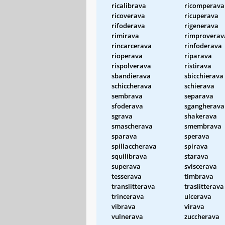
ricalibrava
ricomperava
ricoverava
ricuperava
rifoderava
rigenerava
rimirava
rimproverav
rincarcerava
rinfoderava
rioperava
riparava
rispolverava
ristirava
sbandierava
sbicchierava
schiccherava
schierava
sembrava
separava
sfoderava
sgangherava
sgrava
shakerava
smascherava
smembrava
sparava
sperava
spillaccherava
spirava
squilibrava
starava
superava
sviscerava
tesserava
timbrava
translitterava
traslitterava
trincerava
ulcerava
vibrava
virava
vulnerava
zuccherava