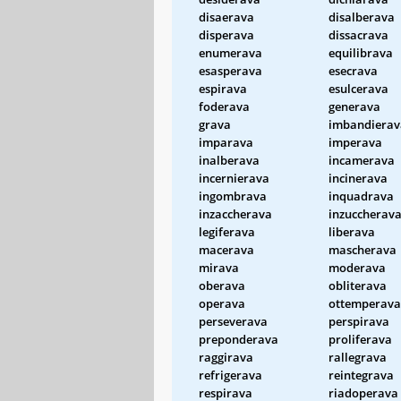
disaerava
disalberava
disperava
dissacrava
enumerava
equilibrava
esasperava
esecrava
espirava
esulcerava
foderava
generava
grava
imbandierav
imparava
imperava
inalberava
incamerava
incernierava
incinerava
ingombrava
inquadrava
inzaccherava
inzuccherav
legiferava
liberava
macerava
mascherava
mirava
moderava
oberava
obliterava
operava
ottemperava
perseverava
perspirava
preponderava
proliferava
raggirava
rallegrava
refrigerava
reintegrava
respirava
riadoperava