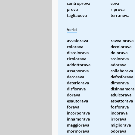
controprova
cova
prova
riprova
tagliauova
terranova
Verbi
avvalorava
ravvalorava
colorava
decolorava
discolorava
dolorava
ricolorava
scolorava
addottorava
adorava
assaporava
collaborava
decorava
defosforava
deteriorava
dimorava
disfiorava
disinnamora
dorava
edulcorava
esautorava
espettorava
forava
fosforava
incorporava
indorava
innamorava
irrorava
maggiorava
migliorava
mormorava
odorava