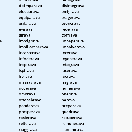
disimparava
disintegrava
elucubrava
emigrava
equiparava
esagerava
esilarava
esonerava
evirava
federava
girava
goffrava
a
immigrava
impaperava
impillaccherava
impolverava
incarcerava
incerava
infoderava
ingenerava
inspirava
integrava
a
ispirava
lacerava
librava
lucrava
massacrava
migrava
noverava
numerava
ombrava
onerava
ottenebrava
parava
ponderava
preparava
prosperava
quadrava
rasierava
recuperava
reiterava
remunerava
riaggrava
riammirava