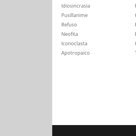
Idiosincrasia
Pusillanime
Refuso
Neofita
Iconoclasta
Apotropaico