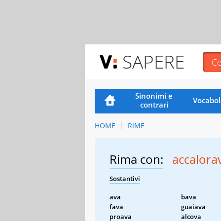
SAPERE
Sinonimi e
Vocabol
contrari
HOME
RIME
Rima con:
accalora
Sostantivi
ava
bava
fava
guaiava
proava
alcova