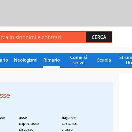
Come si
Strum
ario
Neologismi
Rimario
Scuola
scrive
Uti
sse
sse
asse
bagasse
capoclasse
carcasse
circasse
classe