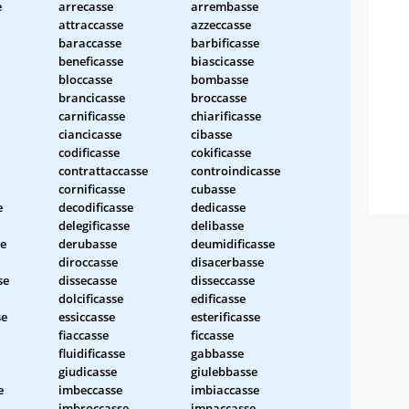
e
arrecasse
arrembasse
attraccasse
azzeccasse
baraccasse
barbificasse
beneficasse
biascicasse
bloccasse
bombasse
brancicasse
broccasse
carnificasse
chiarificasse
ciancicasse
cibasse
codificasse
cokificasse
contrattaccasse
controindicasse
cornificasse
cubasse
e
decodificasse
dedicasse
delegificasse
delibasse
se
derubasse
deumidificasse
diroccasse
disacerbasse
se
dissecasse
disseccasse
dolcificasse
edificasse
se
essiccasse
esterificasse
fiaccasse
ficcasse
fluidificasse
gabbasse
giudicasse
giulebbasse
e
imbeccasse
imbiaccasse
imbroccasse
impaccasse