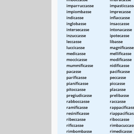
imparruccasse
impasticcass
impiombasse
imprecasse
indicasse
infiaccasse
inglobasse
insaccasse
intersecasse
intonacasse
inzuccasse
ipotecasse
leccasse
libasse
luccicasse
magnificasse
medicasse
mellificasse
moccicasse
modificasse
mummificasse
nidificasse
pacasse
pacificasse
parificasse
peccasse
pianificasse
piccasse
pitoccasse
placasse
pregiudicasse
prelibasse
rabboccasse
raccasse
ramificasse
rappacificas
resinificasse
riappacificas
ribeccasse
riboccasse
rificcasse
rimbacuccas
rimbombasse
rimedicasse