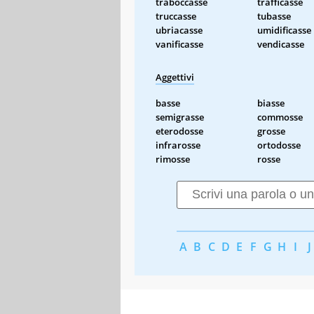
traboccasse
trafficasse
truccasse
tubasse
ubriacasse
umidificasse
vanificasse
vendicasse
Aggettivi
basse
biasse
semigrasse
commosse
eterodosse
grosse
infrarosse
ortodosse
rimosse
rosse
A
B
C
D
E
F
G
H
I
J