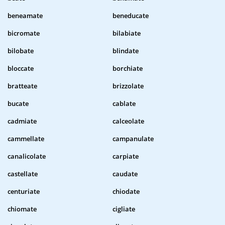
beneamate
beneducate
bicromate
bilabiate
bilobate
blindate
bloccate
borchiate
bratteate
brizzolate
bucate
cablate
cadmiate
calceolate
cammellate
campanulate
canalicolate
carpiate
castellate
caudate
centuriate
chiodate
chiomate
cigliate