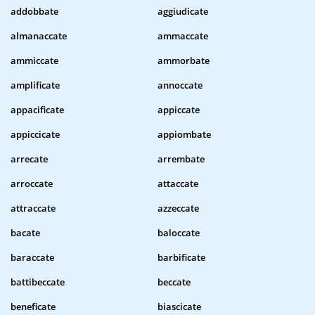
addobbate
aggiudicate
almanaccate
ammaccate
ammiccate
ammorbate
amplificate
annoccate
appacificate
appiccate
appiccicate
appiombate
arrecate
arrembate
arroccate
attaccate
attraccate
azzeccate
bacate
baloccate
baraccate
barbificate
battibeccate
beccate
beneficate
biascicate