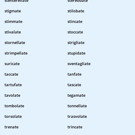
stenterellate
stereobate
stigmate
stilobate
stimmate
stincate
stivalate
stoccate
stornellate
strigliate
strimpellate
stupidate
suricate
sventagliate
taccate
tanfate
tartufate
tascate
tavolate
tegamate
tombolate
tonnellate
torsolate
trasvolate
trenate
trincate