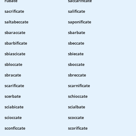
rubate
saccarificate
sacrificate
salificate
saltabeccate
saponificate
sbaraccate
sbarbate
sbarbificate
sbeccate
sbiascicate
sbiecate
sbloccate
sboccate
sbracate
sbreccate
scarificate
scarnificate
scerbate
schioccate
sciabicate
scialbate
scioccate
scoccate
sconficcate
scorificate