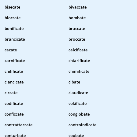
bisecate
bivaccate
bloccate
bombate
bonificate
braccate
brancicate
broccate
cacate
calcificate
carnificate
chiarificate
chilificate
chimificate
ciancicate
cibate
ciccate
claudicate
codificate
cokificate
conficcate
conglobate
contrattaccate
controindicate
conturbate
coobate