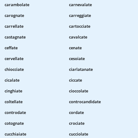
carambolate
carnevalate
carognate
carreggiate
carrellate
cartocciate
castagnate
cavalcate
ceffate
cenate
cervellate
cesoiate
chiocciate
ciarlatanate
cicalate
ciccate
cinghiate
cioccolate
coltellate
controcandidate
controdate
cordate
cotognate
crociate
cucchiaiate
cucciolate