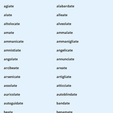
agiate
alabardate
alate
alleate
altolocate
alveolate
amate
ammalate
ammanicate
ammanigliate
amnistiate
angelicate
angolate
annunciate
arcibeate
areate
arsenicate
artigliate
assolate
atticciate
auricolate
autoblindate
autoguidate
bandate
beate
benamate