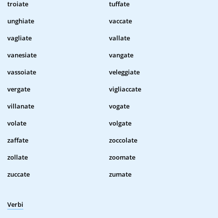
troiate
tuffate
unghiate
vaccate
vagliate
vallate
vanesiate
vangate
vassoiate
veleggiate
vergate
vigliaccate
villanate
vogate
volate
volgate
zaffate
zoccolate
zollate
zoomate
zuccate
zumate
Verbi