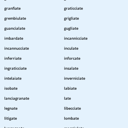
granfiate
graticciate
grembiulate
grigliate
guancialate
gugliate
imbardate
incannicciate
incannucciate
inculate
inferriate
inforcate
ingraticciate
insalate
intelaiate
inverniciate
isobate
labiate
lanciagranate
late
legnate
libecciate
litigate
lombate