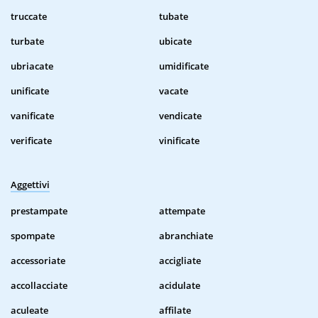
truccate
tubate
turbate
ubicate
ubriacate
umidificate
unificate
vacate
vanificate
vendicate
verificate
vinificate
Aggettivi
prestampate
attempate
spompate
abranchiate
accessoriate
accigliate
accollacciate
acidulate
aculeate
affilate