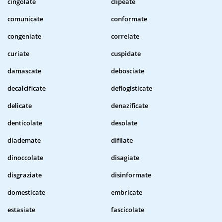
cingolate
clipeate
comunicate
conformate
congeniate
correlate
curiate
cuspidate
damascate
debosciate
decalcificate
deflogisticate
delicate
denazificate
denticolate
desolate
diademate
difilate
dinoccolate
disagiate
disgraziate
disinformate
domesticate
embricate
estasiate
fascicolate