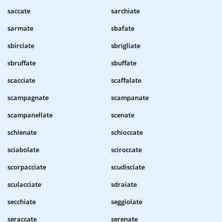
saccate
sarchiate
sarmate
sbafate
sbirciate
sbrigliate
sbruffate
sbuffate
scacciate
scaffalate
scampagnate
scampanate
scampanellate
scenate
schienate
schioccate
sciabolate
sciroccate
scorpacciate
scudisciate
sculacciate
sdraiate
secchiate
seggiolate
seraccate
serenate