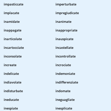
impasticcate
imperturbate
implacate
impregiudicate
inamidate
inanimate
inappagate
inappropriate
inarticolate
inauspicate
incartocciate
incastellate
inconsolate
incontrollate
increate
incrociate
indelicate
indemoniate
indiavolate
indifferenziate
indisturbate
indomate
ineducate
ineguagliate
inespiate
inesplicate