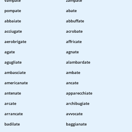
vampate
zampate
pompate
abate
abbaiate
abbuffate
acciugate
acrobate
aerobrigate
affricate
agate
agnate
agugliate
alambardate
ambasciate
ambate
americanate
ancate
antenate
apparecchiate
arcate
archibugiate
arrancate
avvocate
badilate
baggianate