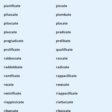
pianificate
piccate
piluccate
piombate
pitoccate
placate
placcate
predicate
pregiudicate
prelibate
prolificate
qualificate
rabboccate
raccate
raddobbate
radicate
ramificate
rappacificate
recate
resecate
resinificate
riappacificate
riappiccicate
riattaccate
ribeccate
riboccate