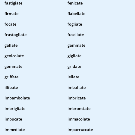
fastigiate
fenicate
firmate
flabellate
focate
fogliate
frastagliate
fusellate
gallate
gammate
genicolate
gigliate
gommate
gridate
griffate
iellate
illibate
imballate
imbambolate
imbricate
imbrigliate
imbronciate
imbucate
immacolate
immediate
imparruccate