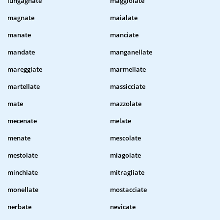
lungagnate
maggiolate
magnate
maialate
manate
manciate
mandate
manganellate
mareggiate
marmellate
martellate
massicciate
mate
mazzolate
mecenate
melate
menate
mescolate
mestolate
miagolate
minchiate
mitragliate
monellate
mostacciate
nerbate
nevicate