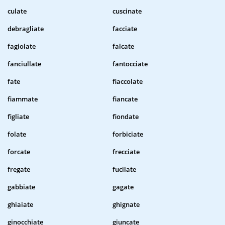
culate
cuscinate
debragliate
facciate
fagiolate
falcate
fanciullate
fantocciate
fate
fiaccolate
fiammate
fiancate
figliate
fiondate
folate
forbiciate
forcate
frecciate
fregate
fucilate
gabbiate
gagate
ghiaiate
ghignate
ginocchiate
giuncate