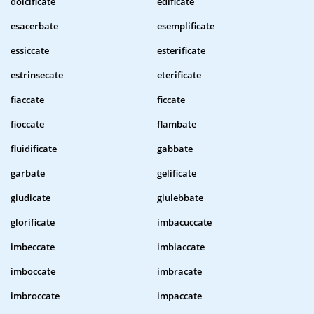
dolcificate
edificate
esacerbate
esemplificate
essiccate
esterificate
estrinsecate
eterificate
fiaccate
ficcate
fioccate
flambate
fluidificate
gabbate
garbate
gelificate
giudicate
giulebbate
glorificate
imbacuccate
imbeccate
imbiaccate
imboccate
imbracate
imbroccate
impaccate