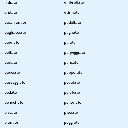
nidiate
ombrellate
ondate
ottimate
pacchianate
padellate
pagliacciate
pagliate
paiolate
palate
pallate
palpeggiate
panate
pancate
panciate
pappolate
passeggiate
pedalate
pedate
pelobate
pennellate
pentolate
piccate
pisciate
planate
poggiate