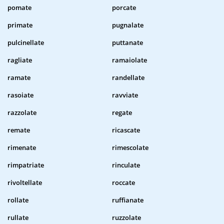
pomate
porcate
primate
pugnalate
pulcinellate
puttanate
ragliate
ramaiolate
ramate
randellate
rasoiate
ravviate
razzolate
regate
remate
ricascate
rimenate
rimescolate
rimpatriate
rinculate
rivoltellate
roccate
rollate
ruffianate
rullate
ruzzolate