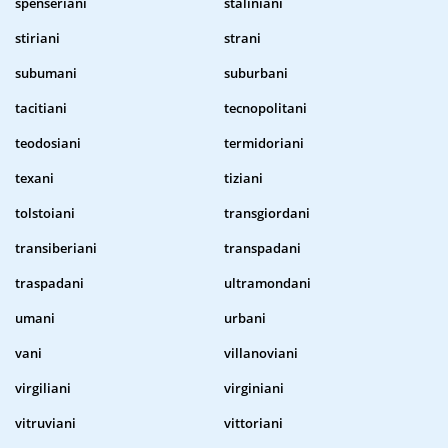
spenseriani
staliniani
stiriani
strani
subumani
suburbani
tacitiani
tecnopolitani
teodosiani
termidoriani
texani
tiziani
tolstoiani
transgiordani
transiberiani
transpadani
traspadani
ultramondani
umani
urbani
vani
villanoviani
virgiliani
virginiani
vitruviani
vittoriani