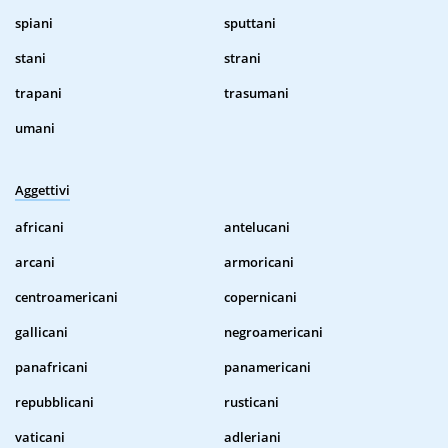
spiani
sputtani
stani
strani
trapani
trasumani
umani
Aggettivi
africani
antelucani
arcani
armoricani
centroamericani
copernicani
gallicani
negroamericani
panafricani
panamericani
repubblicani
rusticani
vaticani
adleriani