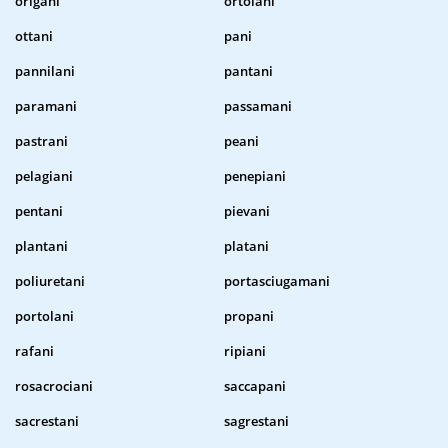
origani
ortolani
ottani
pani
pannilani
pantani
paramani
passamani
pastrani
peani
pelagiani
penepiani
pentani
pievani
plantani
platani
poliuretani
portasciugamani
portolani
propani
rafani
ripiani
rosacrociani
saccapani
sacrestani
sagrestani