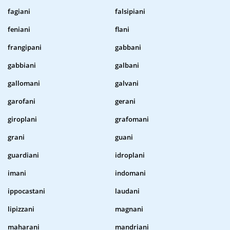
fagiani
falsipiani
feniani
flani
frangipani
gabbani
gabbiani
galbani
gallomani
galvani
garofani
gerani
giroplani
grafomani
grani
guani
guardiani
idroplani
imani
indomani
ippocastani
laudani
lipizzani
magnani
maharani
mandriani