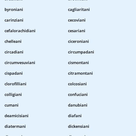
byroniani
cagliaritani
carinziani
cecoviani
cefalorachidiani
cesariani
chelleani
ciceroniani
circadiani
circumpadani
circumvesuviani
cismontani
cispadani
citramontani
clorofilliani
colcosiani
colligiani
confuciani
cumani
danubiani
deamicisiani
diafani
diatermani
dickensiani