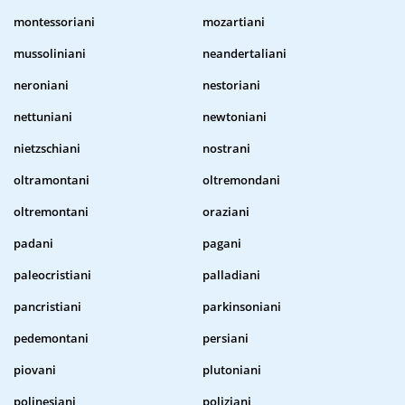
montessoriani
mozartiani
mussoliniani
neandertaliani
neroniani
nestoriani
nettuniani
newtoniani
nietzschiani
nostrani
oltramontani
oltremondani
oltremontani
oraziani
padani
pagani
paleocristiani
palladiani
pancristiani
parkinsoniani
pedemontani
persiani
piovani
plutoniani
polinesiani
poliziani