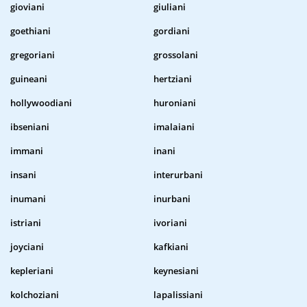
gioviani
giuliani
goethiani
gordiani
gregoriani
grossolani
guineani
hertziani
hollywoodiani
huroniani
ibseniani
imalaiani
immani
inani
insani
interurbani
inumani
inurbani
istriani
ivoriani
joyciani
kafkiani
kepleriani
keynesiani
kolchoziani
lapalissiani