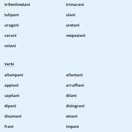
trifenilmetani
trimarani
tulipani
ulani
uragani
uretani
varani
vespasiani
volani
Verbi
allampani
allontani
appiani
arruffiani
capitani
dilani
dipani
disingrani
disumani
emani
frani
impani