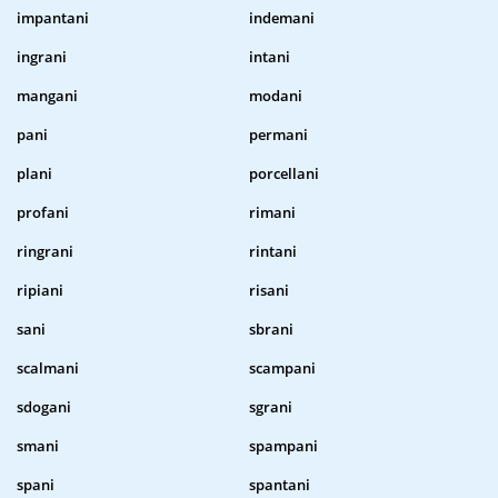
impantani
indemani
ingrani
intani
mangani
modani
pani
permani
plani
porcellani
profani
rimani
ringrani
rintani
ripiani
risani
sani
sbrani
scalmani
scampani
sdogani
sgrani
smani
spampani
spani
spantani