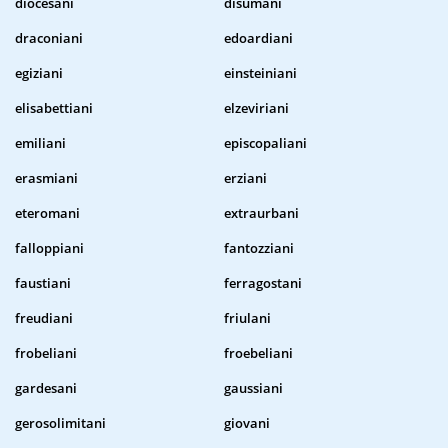
diocesani
disumani
draconiani
edoardiani
egiziani
einsteiniani
elisabettiani
elzeviriani
emiliani
episcopaliani
erasmiani
erziani
eteromani
extraurbani
falloppiani
fantozziani
faustiani
ferragostani
freudiani
friulani
frobeliani
froebeliani
gardesani
gaussiani
gerosolimitani
giovani