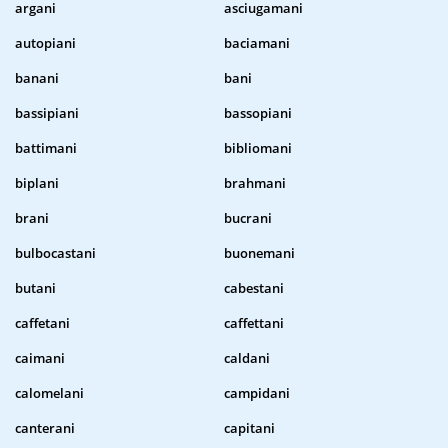
argani
asciugamani
autopiani
baciamani
banani
bani
bassipiani
bassopiani
battimani
bibliomani
biplani
brahmani
brani
bucrani
bulbocastani
buonemani
butani
cabestani
caffetani
caffettani
caimani
caldani
calomelani
campidani
canterani
capitani