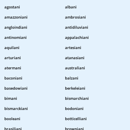
agostani
albani
amazzoniani
ambrosiani
angloindiani
antidiluviani
antinomiani
appalachiani
aquilani
artesiani
arturiani
atanasiani
atermani
australiani
baconiani
balzani
basedowiani
berkeleiani
bimani
bismarchiani
bismarckiani
bodoniani
booleani
botticelliani
brasiliani
browniani