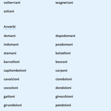
volterriani
wagneriani
zoliani
Avverbi
domani
dopodomani
indomani
posdomani
stamani
balzelloni
barcolloni
bocconi
capitomboloni
carponi
cavalcioni
ciondoloni
coccoloni
dondoloni
gattoni
ginocchioni
girandoloni
pendoloni