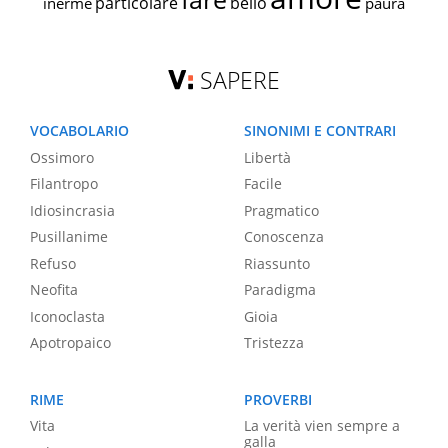
particolare
bello
inerme
paura
SAPERE
VOCABOLARIO
SINONIMI E CONTRARI
Ossimoro
Libertà
Filantropo
Facile
Idiosincrasia
Pragmatico
Pusillanime
Conoscenza
Refuso
Riassunto
Neofita
Paradigma
Iconoclasta
Gioia
Apotropaico
Tristezza
RIME
PROVERBI
Vita
La verità vien sempre a
galla