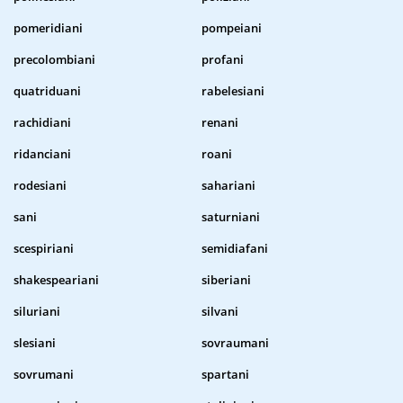
pomeridiani
pompeiani
precolombiani
profani
quatriduani
rabelesiani
rachidiani
renani
ridanciani
roani
rodesiani
sahariani
sani
saturniani
scespiriani
semidiafani
shakespeariani
siberiani
siluriani
silvani
slesiani
sovraumani
sovrumani
spartani