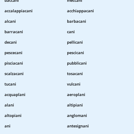
baccani
meccani
accalappiacani
acchiappacani
alcani
barbacani
barracani
cani
decani
pellicani
pescecani
pescicani
pisciacani
pubblicani
scalzacani
tosacani
tucani
vulcani
acquaplani
aeroplani
alani
altipiani
altopiani
anglomani
ani
antesignani