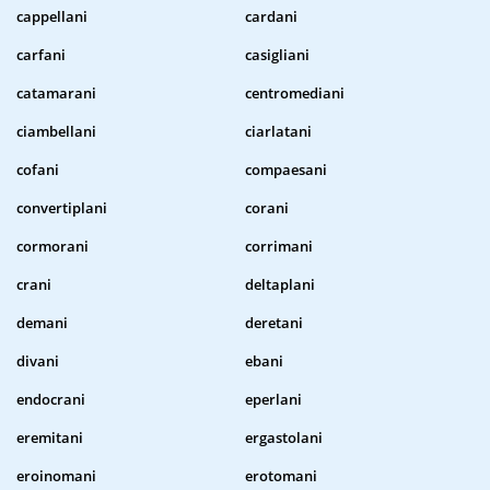
cappellani
cardani
carfani
casigliani
catamarani
centromediani
ciambellani
ciarlatani
cofani
compaesani
convertiplani
corani
cormorani
corrimani
crani
deltaplani
demani
deretani
divani
ebani
endocrani
eperlani
eremitani
ergastolani
eroinomani
erotomani