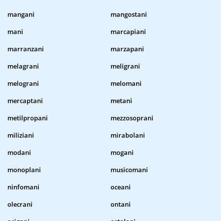
mangani
mangostani
mani
marcapiani
marranzani
marzapani
melagrani
meligrani
melograni
melomani
mercaptani
metani
metilpropani
mezzosoprani
miliziani
mirabolani
modani
mogani
monoplani
musicomani
ninfomani
oceani
olecrani
ontani