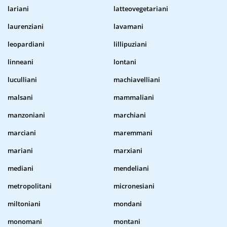
lariani
latteovegetariani
laurenziani
lavamani
leopardiani
lillipuziani
linneani
lontani
luculliani
machiavelliani
malsani
mammaliani
manzoniani
marchiani
marciani
maremmani
mariani
marxiani
mediani
mendeliani
metropolitani
micronesiani
miltoniani
mondani
monomani
montani