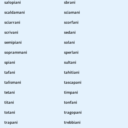
salopiani
sbrani
scaldamani
sciamani
sciarrani
scorfani
scrivani
sedani
semipiani
solani
soprammani
sperlani
spiani
sultani
tafani
tahitiani
talismani
tascapani
tetani
timpani
titani
tonfani
totani
tragopani
trapani
trebbiani