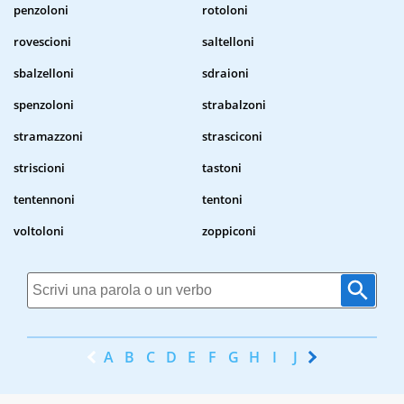
penzoloni
rotoloni
rovescioni
saltelloni
sbalzelloni
sdraioni
spenzoloni
strabalzoni
stramazzoni
strasciconi
striscioni
tastoni
tentennoni
tentoni
voltoloni
zoppiconi
A
B
C
D
E
F
G
H
I
J
K
L
M
N